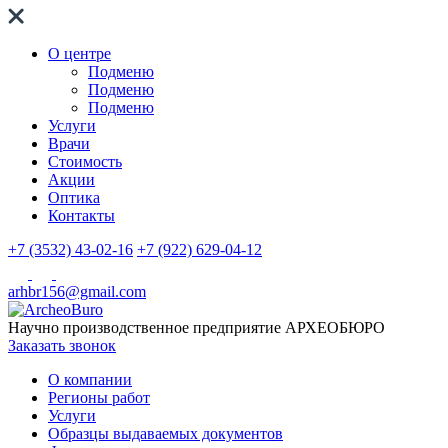
О центре
Подменю
Подменю
Подменю
Услуги
Врачи
Стоимость
Акции
Оптика
Контакты
+7 (3532) 43-02-16
+7 (922) 629-04-12
arhbr156@gmail.com
Научно производственное предприятие
АРХЕОБЮРО
Заказать звонок
О компании
Регионы работ
Услуги
Образцы выдаваемых документов