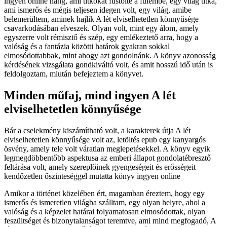
ingyen online hang, ami titkokat füstölte a fülémbe, egy világ titka,
ami ismerős és mégis teljesen idegen volt, egy világ, amibe
belemerültem, aminek hajlik A lét elviselhetetlen könnyűsége
csavarkodásában elveszek. Olyan volt, mint egy álom, amely
egyszerre volt rémisztő és szép, egy emlékeztető arra, hogy a
valóság és a fantázia közötti határok gyakran sokkal
elmosódottabbak, mint ahogy azt gondolnánk. A könyv azonosság
kérdésének vizsgálata gondkiváltó volt, és amit hosszú idő után is
feldolgoztam, miután befejeztem a könyvet.
Minden műfaj, mind ingyen A lét
elviselhetetlen könnyűsége
Bár a cselekmény kiszámítható volt, a karakterek útja A lét
elviselhetetlen könnyűsége volt az, letöltés epub egy kanyargós
ösvény, amely tele volt váratlan meglepetésekkel. A könyv egyik
legmegdöbbentőbb aspektusa az emberi állapot gondolatébresztő
feltárása volt, amely szereplőinek gyengeségeit és erősségeit
kendőzetlen őszinteséggel mutatta könyv ingyen online
Amikor a történet közelében ért, magamban éreztem, hogy egy
ismerős és ismeretlen világba szálltam, egy olyan helyre, ahol a
valóság és a képzelet határai folyamatosan elmosódottak, olyan
feszültséget és bizonytalanságot teremtve, ami mind megfogadó, A