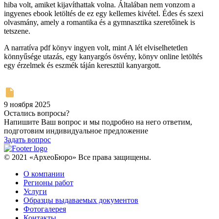
hiba volt, amiket kijavíthattak volna. Általában nem vonzom a
ingyenes ebook letöltés de ez egy kellemes kivétel. Édes és szexi
olvasmány, amely a romantika és a gymnasztika szeretőinek is
tetszene.
A narratíva pdf könyv ingyen volt, mint A lét elviselhetetlen
könnyűsége utazás, egy kanyargós ösvény, könyv online letöltés
egy érzelmek és eszmék táján keresztül kanyargott.
9 ноября 2025
Остались вопросы?
Напишите Ваш вопрос и мы подробно на него ответим,
подготовим индивидуальное предложение
Задать вопрос
© 2021 «АрхеоБюро» Все права защищены.
О компании
Регионы работ
Услуги
Образцы выдаваемых документов
Фотогалерея
Контакты