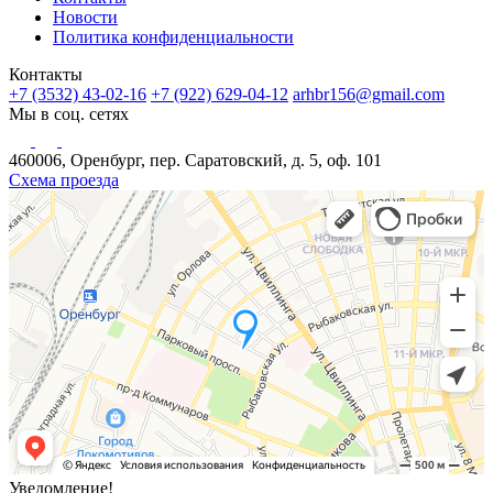
Новости
Политика конфиденциальности
Контакты
+7 (3532) 43-02-16
+7 (922) 629-04-12
arhbr156@gmail.com
Мы в соц. сетях
460006, Оренбург, пер. Саратовский, д. 5, оф. 101
Схема проезда
Уведомление!