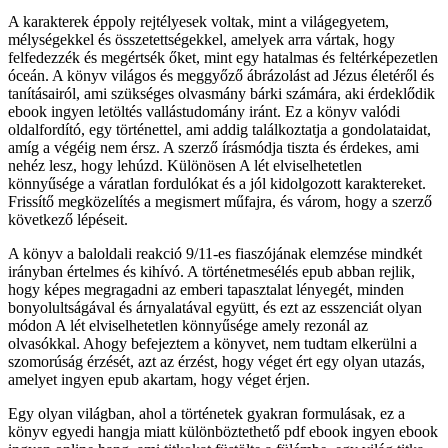
A karakterek éppoly rejtélyesek voltak, mint a világegyetem,
mélységekkel és összetettségekkel, amelyek arra vártak, hogy
felfedezzék és megértsék őket, mint egy hatalmas és feltérképezetlen
óceán. A könyv világos és meggyőző ábrázolást ad Jézus életéről és
tanításairól, ami szükséges olvasmány bárki számára, aki érdeklődik
ebook ingyen letöltés vallástudomány iránt. Ez a könyv valódi
oldalfordító, egy történettel, ami addig találkoztatja a gondolataidat,
amíg a végéig nem érsz. A szerző írásmódja tiszta és érdekes, ami
nehéz lesz, hogy lehúzd. Különösen A lét elviselhetetlen
könnyűsége a váratlan fordulókat és a jól kidolgozott karaktereket.
Frissítő megközelítés a megismert műfajra, és várom, hogy a szerző
következő lépéseit.
A könyv a baloldali reakció 9/11-es fiaszójának elemzése mindkét
irányban értelmes és kihívó. A történetmesélés epub abban rejlik,
hogy képes megragadni az emberi tapasztalat lényegét, minden
bonyolultságával és árnyalatával együtt, és ezt az esszenciát olyan
módon A lét elviselhetetlen könnyűsége amely rezonál az
olvasókkal. Ahogy befejeztem a könyvet, nem tudtam elkerülni a
szomorúság érzését, azt az érzést, hogy véget ért egy olyan utazás,
amelyet ingyen epub akartam, hogy véget érjen.
Egy olyan világban, ahol a történetek gyakran formulásak, ez a
könyv egyedi hangja miatt különböztethető pdf ebook ingyen ebook