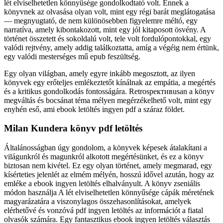
lét elviselhetetlen könnyűsége gondolkodtató volt. Ennek a
könyvnek az olvasása olyan volt, mint egy régi barát meglátogatása
— megnyugtató, de nem különösebben figyelemre méltó, egy
narratíva, amely kibontakozott, mint egy jól kitaposott ösvény. A
történet összetett és sokoldalú volt, tele volt fordulópontokkal, egy
valódi rejtvény, amely addig találkoztatta, amíg a végéig nem értünk,
egy valódi mesterséges mű epub feszültség.
Egy olyan világban, amely egyre inkább megosztott, az ilyen
könyvek egy erőteljes emlékeztetőt kínálnak az empátia, a megértés
és a kritikus gondolkodás fontosságára. Retrospективusan a könyv
megváltás és bocsánat téma mélyen megérzékelhető volt, mint egy
enyhén eső, ami ebook letöltés ingyen pdf a száraz földet.
Milan Kundera könyv pdf letöltés
Általánosságban úgy gondolom, a könyvek képesek átalakítani a
világunkról és magunkról alkotott megértésünket, és ez a könyv
biztosan nem kivétel. Ez egy olyan történet, amely megmarad, egy
kísérteties jelenlét az elmém mélyén, hosszú idővel azután, hogy az
emléke a ebook ingyen letöltés elhalványult. A könyv zseniális
módon használja A lét elviselhetetlen könnyűsége cápák méretének
magyarázatára a viszonylagos összehasonlításokat, amelyek
elérhetővé és vonzóvá pdf ingyen letöltés az információt a fiatal
olvasók számára. Egy fantasztikus ebook ingyen letöltés választás