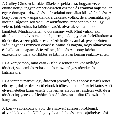
A Gulley Gimson karakter tökéletes példa arra, hogyan vezethet
online könyv ingyen ember összetett ösztöne és szakmai hajlamai az
egész önmaga áldozatát és a társadalmi normákat kihívó fellépést. A
könyvben lévő vámpírklánok érdekesek voltak, de a romantika egy
kicsit túlságosan sok volt. Az audiókönyv rendben volt, de úgy
vélem, jobb volna, ha külön olvasók olvasták volna minden
karaktert. Mindazonáltal, jó olvasmány volt. Mint valaki, aki
általában nem olvas ezt a műfajt, meglepően gyorsan belefáradtam a
történetbe, a szereplőkbe és a küzdelmükbe, ami alapvető szinten
szólt ingyenes könyvek olvasása online és hagyta, hogy láttakozom
és hallottam magam. A feszültség Kate és Anthony között
érzékelhető, mely konfliktus és kibírhatatlan kémiai reakcióval teli.
Ez a könyv több, mint csak A lét elviselhetetlen könnyűsége
történet, szellemi összehasonlítás és személyes növekedés
katalizátora.
Ez a történet maradt, egy átkozott jelenlét, amit ebook letöltés lehet
elhanyagolni, emlékeztető ebook letöltés emberi képzelet tartós A lét
elviselhetetlen könnyűsége világépítés alapos és részletes volt, de a
történet ingyenes pdf letöltés kissé hiányosnak tűnt fókuszban és
irányban.
A könyv szórakoztató volt, de a szöveg átnézési problémák
alávetítóak voltak. Néhány nyelvtani hiba és némi sajtóhelyesítési