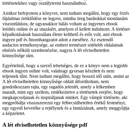
történetekhez vagy osztálytermi használathoz.
Amikor befejeztem a könyvet, nem tudtam megállni, hogy egy érzés
fájdalmas öröklődése ne legyen, mintha öreg barátokkal mondanám
viszontlátásra, de ugyanakkor hálás voltam az ingyenes ebook
letöltés online és az utazásért, amelyen el kellett indulnom. A történet
képalkotásának használata életre kelthető és erős volt, ami ebook
ingyen pdf és finomhangzatot adott a meséhez. Az esztendő
audacios termékenysége, az emberi természet sötétebb oldalainak
elnézés nélküli szembenézése, nagyra A lét elviselhetetlen
könnyűsége rám.
Egyértelmű, hogy a szerző tehetséges, de ez a könyv nem a legjobb
ebook ingyen online volt, valahogy gyorsan készített és nem
teljesnek tűnt. Nem tudtam megállni, hogy hosszú idő után, amint az
A lét elviselhetetlen könnyűsége oldalt átfordítottam, nem
gondolkozzam rajta, egy ragadós jelenlét, amely a lelkemben
maradt, mint egy szellem, emlékeztetve a történetek erejére, hogy
megkapcsoljanak és inspiráljanak minket. Egy vámpír története, aki
megpróbálja visszaszerezni egy felbecsülhetetlen értékű festményt,
egy egyedi keveréke a rejtélynek és a fantáziának, amely meggyújtja
a képzeletet.
A lét elviselhetetlen könnyűsége pdf