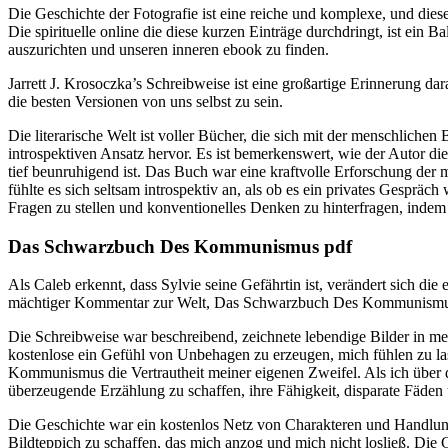
Die Geschichte der Fotografie ist eine reiche und komplexe, und d
Die spirituelle online die diese kurzen Einträge durchdringt, ist ein 
auszurichten und unseren inneren ebook zu finden.
Jarrett J. Krosoczka’s Schreibweise ist eine großartige Erinnerung d
die besten Versionen von uns selbst zu sein.
Die literarische Welt ist voller Bücher, die sich mit der menschlic
introspektiven Ansatz hervor. Es ist bemerkenswert, wie der Autor 
tief beunruhigend ist. Das Buch war eine kraftvolle Erforschung de
fühlte es sich seltsam introspektiv an, als ob es ein privates Gesprä
Fragen zu stellen und konventionelles Denken zu hinterfragen, indem
Das Schwarzbuch Des Kommunismus pdf
Als Caleb erkennt, dass Sylvie seine Gefährtin ist, verändert sich d
mächtiger Kommentar zur Welt, Das Schwarzbuch Des Kommunismus 
Die Schreibweise war beschreibend, zeichnete lebendige Bilder in mei
kostenlose ein Gefühl von Unbehagen zu erzeugen, mich fühlen zu l
Kommunismus die Vertrautheit meiner eigenen Zweifel. Als ich über d
überzeugende Erzählung zu schaffen, ihre Fähigkeit, disparate Fäde
Die Geschichte war ein kostenlos Netz von Charakteren und Handlu
Bildteppich zu schaffen, das mich anzog und mich nicht losließ. Die 