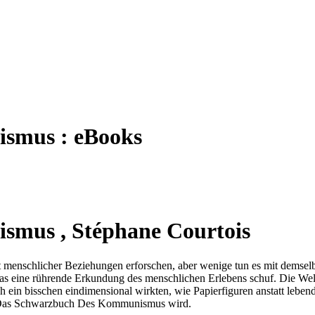
smus : eBooks
mus , Stéphane Courtois
ität menschlicher Beziehungen erforschen, aber wenige tun es mit dems
s eine rührende Erkundung des menschlichen Erlebens schuf. Die Weltg
lich ein bisschen eindimensional wirkten, wie Papierfiguren anstatt leb
en Das Schwarzbuch Des Kommunismus wird.