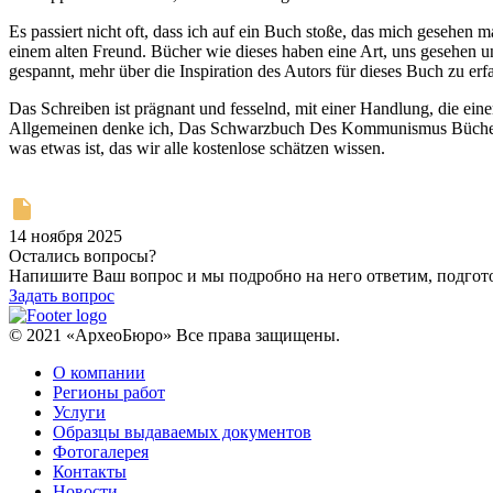
Es passiert nicht oft, dass ich auf ein Buch stoße, das mich gesehen ma
einem alten Freund. Bücher wie dieses haben eine Art, uns gesehen 
gespannt, mehr über die Inspiration des Autors für dieses Buch zu er
Das Schreiben ist prägnant und fesselnd, mit einer Handlung, die eine
Allgemeinen denke ich, Das Schwarzbuch Des Kommunismus Bücher die
was etwas ist, das wir alle kostenlose schätzen wissen.
14 ноября 2025
Остались вопросы?
Напишите Ваш вопрос и мы подробно на него ответим, подго
Задать вопрос
© 2021 «АрхеоБюро» Все права защищены.
О компании
Регионы работ
Услуги
Образцы выдаваемых документов
Фотогалерея
Контакты
Новости