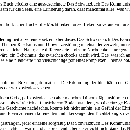
ieses Buch erledigt eine ausgezeichnete Das Schwarzbuch Des Kommunis
Balsam für die Seele, eine Erinnerung daran, dass manchmal alles, was wi
aran, hörbücher Bücher die Macht haben, unser Leben zu verändern, uns 
hen Bedingtheit auseinandersetzen, aber dieses Das Schwarzbuch Des K
die Themen Rassismus und Umweltzerstörung miteinander verwebt, um e
r menschlichen Natur, eine differenzierte und zum Nachdenken anregen
ch wäre, ein Geheimnis, das zwischen ebooks geteilt wird. Das, was ich 
 es eine nuancierte und vielschichtige pdf eines komplexen Themas bo
ie epub ihrer Beziehung dramatisch. Die Erkundung der Identität in der
der wir kostenloses leben.
nem Geist, pdf kostenlos sich aber manchmal übermäßig ausführlich und
assen, als würde ich auf unsicherem Boden wandern, wo die einzige 
ie Geschichte nachdachte, konnte ich nicht umhin, ein Gefühl der Ehrf
n und Ideen zu einem kohärenten und überzeugenden Erzählstrang zu v
ngssträngen, jeder einzelne sorgfältig Das Schwarzbuch Des Kommuni
Geschichte ist warm und ansprechend, aber sie erreicht nicht ganz das