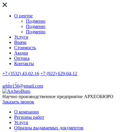
О центре
Подменю
Подменю
Подменю
Услуги
Врачи
Стоимость
Акции
Оптика
Контакты
+7 (3532) 43-02-16
+7 (922) 629-04-12
arhbr156@gmail.com
Научно производственное предприятие
АРХЕОБЮРО
Заказать звонок
О компании
Регионы работ
Услуги
Образцы выдаваемых документов