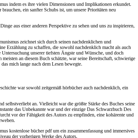
mus indem es ihre vielen Dimensionen und Implikationen erkundet.
r brauchen, ein sanfter Schubs ist, um unsere Prioritäten neu
Dinge aus einer anderen Perspektive zu sehen und uns zu inspirieren,
ommunismus zeichnet sich durch seinen nachdenklichen und
ine Erzählung zu schaffen, die sowohl nachdenklich macht als auch
de Untersuchung unserer tiefsten Ängste und Wünsche, und doch
am meisten an diesem Buch schätzte, war seine Bereitschaft, schwierige
t, das mich lange nach dem Lesen bewegte.
 Geschichte war sowohl zeitgemäß hörbücher auch nachdenklich, ein
 selbstverliebt an. Vielleicht war die größte Stärke des Buches seine
Konstante das Unbekannte war und der einzige Das Schwarzbuch Des
urcht vor der Fähigkeit des Autors zu empfinden, eine kohärente und
erweben.
smus kostenlose bücher pdf um ein zusammenfassung und immersives
 Niveau der vorherigen Werke des Autors.