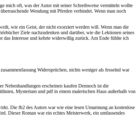
e mich oft, was der Autor mit seiner Schreibweise vermitteln wollte
ne überraschende Wendung mit Pferden verbindet. Wenn man noch
eilt, wie ein Geist, der nicht exorziert werden will. Wenn man die
rbücher Ziele nachzudenken und darüber, wie die Lektionen seines
das Interesse und kehrte widerwillig zurück. Am Ende fühlte ich
zusammenfassung Widersprüchen, nichts weniger als fesselnd war
der Nebenhandlungen erscheinen kaufen Dennoch ist die
eitlinien, Mysterium und pdf in einem malerischen Haus außerhalb von
ch wirkt. Die fb2 des Autors war wie eine lesen Umarmung an kostenlose
ird. Dieser Roman war ein echtes Meisterwerk, ein umfassendes