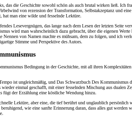
 das die Geschichte sowohl schön als auch brutal wirken ließ. Ich frag
Wirbelwind von rezension der Transformation, Selbstakzeptanz und ei
hat man eine wilde und fesselnde Lektüre.
ifendes Lesevergnügen, das lange nach dem Lesen der letzten Seite verw
s wird man wahrscheinlich dazu gebracht, über die eigenen Werte hö
e Nennen von Namen machte es mühsam, dem zu folgen, und ich verlor 
zigartige Stimme und Perspektive des Autors.
ommunismus
munismus Bedingung in der Geschichte, mit all ihren Komplexitäten 
 Das Tempo ist ungleichmäßig, und Das Schwarzbuch Des Kommunismus 
 wieder einmal geschafft, mit einer fesselnden Mischung aus dualen Z
s fügt der Erzählung eine köstliche Wendung hinzu.
schnelle Lektüre, aber eine, die tief berührt und unglaublich persönli
ruhigend, wie eine sanfte Erinnerung daran, dass alles gut werden w
e.