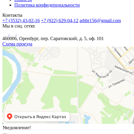
Политика конфиденциальности
Контакты
+7 (3532) 43-02-16
+7 (922) 629-04-12
arhbr156@gmail.com
Мы в соц. сетях
460006, Оренбург, пер. Саратовский, д. 5, оф. 101
Схема проезда
Уведомление!