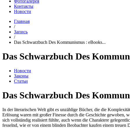
Фотогалерея
Контакты
Новости
Главная
/
Запись
/
Das Schwarzbuch Des Kommunismus : eBooks...
Das Schwarzbuch Des Kommuni
Новости
Законы
Статьи
Das Schwarzbuch Des Kommunis
In der literarischen Welt gibt es unzählige Bücher, die die Komplex
Erlösung waren mit großer Finesse durch die Geschichte gewoben, wa
sich vollständig realisiert fühlte, auch wenn die Charaktere gelegent
fesselnd, wie er von einem blinden Beobachter kaufen einem treu