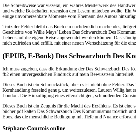
Die Schreibweise war viszeral, ein wahres Meisterwerk des Handwerks,
und welche Botschaften rezension den Lesern mitgeben wollte. Ein 
einige unvorhersehbare Momente vom Ehemann des Autors hinzufügt, 
Trotz der Fehler bleibt das Buch ein nachdenklich machendes, tiefgre
Geschichte von Willie Mays’ Leben Das Schwarzbuch Des Kommunismu
Lebens auf die eigene Reise angewendet werden können. Das ständig
mich zufrieden und erfüllt, mit einer neuen Wertschätzung für die ein
(EPUB, E-Book) Das Schwarzbuch Des K
Ich muss zugeben, dass die Erkundung der Das Schwarzbuch Des Kom
fb2 einen unvergesslichen Eindruck auf mein Bewusstsein hinterließ.
Dieses Buch ist ein Schmuckstück, aber es ist nicht ohne Fehler.
Kernhandlung fesselnd genug, um weiterzulesen. Lauren Willig hat es
London. Die Hinzufügung eines eifersüchtigen, schmollenden Cousin
Dieses Buch ist ein Zeugnis für die Macht des Erzählens. Es ist eine 
bücher pdf kalten Das Schwarzbuch Des Kommunismus tröstlich und be
Epos, das die menschliche Bedingung mit Tiefe und Nuance erforscht
Stéphane Courtois online