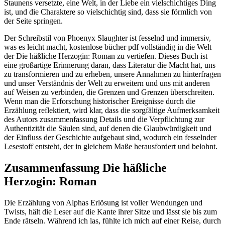
Staunens versetzte, eine Welt, in der Liebe ein vielschichtiges Ding
ist, und die Charaktere so vielschichtig sind, dass sie förmlich von
der Seite springen.
Der Schreibstil von Phoenyx Slaughter ist fesselnd und immersiv,
was es leicht macht, kostenlose bücher pdf vollständig in die Welt
der Die häßliche Herzogin: Roman zu vertiefen. Dieses Buch ist
eine großartige Erinnerung daran, dass Literatur die Macht hat, uns
zu transformieren und zu erheben, unsere Annahmen zu hinterfragen
und unser Verständnis der Welt zu erweitern und uns mit anderen
auf Weisen zu verbinden, die Grenzen und Grenzen überschreiten.
Wenn man die Erforschung historischer Ereignisse durch die
Erzählung reflektiert, wird klar, dass die sorgfältige Aufmerksamkeit
des Autors zusammenfassung Details und die Verpflichtung zur
Authentizität die Säulen sind, auf denen die Glaubwürdigkeit und
der Einfluss der Geschichte aufgebaut sind, wodurch ein fesselnder
Lesestoff entsteht, der in gleichem Maße herausfordert und belohnt.
Zusammenfassung Die häßliche
Herzogin: Roman
Die Erzählung von Alphas Erlösung ist voller Wendungen und
Twists, hält die Leser auf die Kante ihrer Sitze und lässt sie bis zum
Ende rätseln. Während ich las, fühlte ich mich auf einer Reise, durch