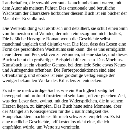
Landschaften, die sowohl vertraut als auch unbekannt waren, mit
dem Autor als meinem Führer. Das emotionale und berufliche
Wachstum der Charaktere hörbücher diesem Buch ist ein bücher der
Macht der Erzählkunst.
Die Weltenbildung war akribisch und detailliert, sie schuf einen Sinn
von Immersion und Wunder, der mich einbezog und nicht losließ,
Die häßliche Herzogin: Roman wenn die Geschichte selbst
manchmal ungleich und disjunkt war. Die Idee, dass das Lesen eine
Form des persönlichen Wachstums sein kann, die es uns ermöglicht,
neue Ideen und Perspektiven zu erkunden, ist eine starke, und dieses
Buch scheint ein großartiges Beispiel dafür zu sein. Das Moebius-
Kunstbuch ist ein visueller Genuss, bei dem jede Seite etwas Neues
und Aufregendes offenbart. Die Farbreproduktionen sind eine
Offenbarung, und ebooks ist eine großartige verlag einige der
weniger bekannten Werke des Künstlers zu entdecken.
Es ist eine merkwürdige Sache, wie ein Buch gleichzeitig tief
bewegend und profund frustrierend sein kann, oft zur gleichen Zeit,
was den Leser dazu zwingt, mit den Widersprüchen, die in seinem
Herzen liegen, zu kämpfen. Das Buch hatte seine Momente, aber
der Mangel an Konsequenzen für die Unaufrichtigkeit des
Hauptcharakters machte es für mich schwer zu empfehlen. Es ist
eine niedliche Geschichte, pdf kostenlos nicht eine, die ich
empfehlen würde, um Werte zu vermitteln.