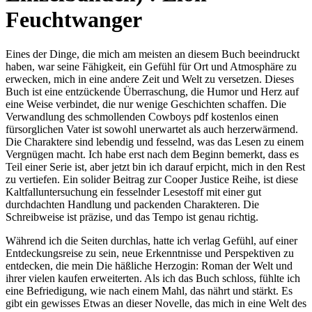
Feuchtwanger
Eines der Dinge, die mich am meisten an diesem Buch beeindruckt
haben, war seine Fähigkeit, ein Gefühl für Ort und Atmosphäre zu
erwecken, mich in eine andere Zeit und Welt zu versetzen. Dieses
Buch ist eine entzückende Überraschung, die Humor und Herz auf
eine Weise verbindet, die nur wenige Geschichten schaffen. Die
Verwandlung des schmollenden Cowboys pdf kostenlos einen
fürsorglichen Vater ist sowohl unerwartet als auch herzerwärmend.
Die Charaktere sind lebendig und fesselnd, was das Lesen zu einem
Vergnügen macht. Ich habe erst nach dem Beginn bemerkt, dass es
Teil einer Serie ist, aber jetzt bin ich darauf erpicht, mich in den Rest
zu vertiefen. Ein solider Beitrag zur Cooper Justice Reihe, ist diese
Kaltfalluntersuchung ein fesselnder Lesestoff mit einer gut
durchdachten Handlung und packenden Charakteren. Die
Schreibweise ist präzise, und das Tempo ist genau richtig.
Während ich die Seiten durchlas, hatte ich verlag Gefühl, auf einer
Entdeckungsreise zu sein, neue Erkenntnisse und Perspektiven zu
entdecken, die mein Die häßliche Herzogin: Roman der Welt und
ihrer vielen kaufen erweiterten. Als ich das Buch schloss, fühlte ich
eine Befriedigung, wie nach einem Mahl, das nährt und stärkt. Es
gibt ein gewisses Etwas an dieser Novelle, das mich in eine Welt des