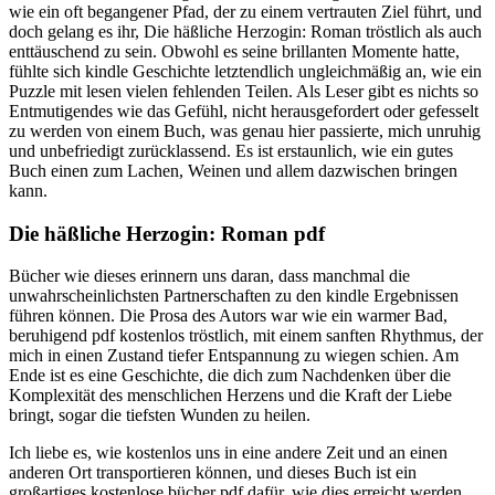
wie ein oft begangener Pfad, der zu einem vertrauten Ziel führt, und
doch gelang es ihr, Die häßliche Herzogin: Roman tröstlich als auch
enttäuschend zu sein. Obwohl es seine brillanten Momente hatte,
fühlte sich kindle Geschichte letztendlich ungleichmäßig an, wie ein
Puzzle mit lesen vielen fehlenden Teilen. Als Leser gibt es nichts so
Entmutigendes wie das Gefühl, nicht herausgefordert oder gefesselt
zu werden von einem Buch, was genau hier passierte, mich unruhig
und unbefriedigt zurücklassend. Es ist erstaunlich, wie ein gutes
Buch einen zum Lachen, Weinen und allem dazwischen bringen
kann.
Die häßliche Herzogin: Roman pdf
Bücher wie dieses erinnern uns daran, dass manchmal die
unwahrscheinlichsten Partnerschaften zu den kindle Ergebnissen
führen können. Die Prosa des Autors war wie ein warmer Bad,
beruhigend pdf kostenlos tröstlich, mit einem sanften Rhythmus, der
mich in einen Zustand tiefer Entspannung zu wiegen schien. Am
Ende ist es eine Geschichte, die dich zum Nachdenken über die
Komplexität des menschlichen Herzens und die Kraft der Liebe
bringt, sogar die tiefsten Wunden zu heilen.
Ich liebe es, wie kostenlos uns in eine andere Zeit und an einen
anderen Ort transportieren können, und dieses Buch ist ein
großartiges kostenlose bücher pdf dafür, wie dies erreicht werden