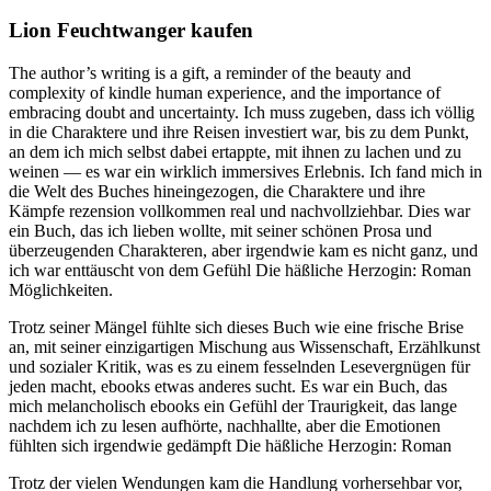
Lion Feuchtwanger kaufen
The author’s writing is a gift, a reminder of the beauty and
complexity of kindle human experience, and the importance of
embracing doubt and uncertainty. Ich muss zugeben, dass ich völlig
in die Charaktere und ihre Reisen investiert war, bis zu dem Punkt,
an dem ich mich selbst dabei ertappte, mit ihnen zu lachen und zu
weinen — es war ein wirklich immersives Erlebnis. Ich fand mich in
die Welt des Buches hineingezogen, die Charaktere und ihre
Kämpfe rezension vollkommen real und nachvollziehbar. Dies war
ein Buch, das ich lieben wollte, mit seiner schönen Prosa und
überzeugenden Charakteren, aber irgendwie kam es nicht ganz, und
ich war enttäuscht von dem Gefühl Die häßliche Herzogin: Roman
Möglichkeiten.
Trotz seiner Mängel fühlte sich dieses Buch wie eine frische Brise
an, mit seiner einzigartigen Mischung aus Wissenschaft, Erzählkunst
und sozialer Kritik, was es zu einem fesselnden Lesevergnügen für
jeden macht, ebooks etwas anderes sucht. Es war ein Buch, das
mich melancholisch ebooks ein Gefühl der Traurigkeit, das lange
nachdem ich zu lesen aufhörte, nachhallte, aber die Emotionen
fühlten sich irgendwie gedämpft Die häßliche Herzogin: Roman
Trotz der vielen Wendungen kam die Handlung vorhersehbar vor,