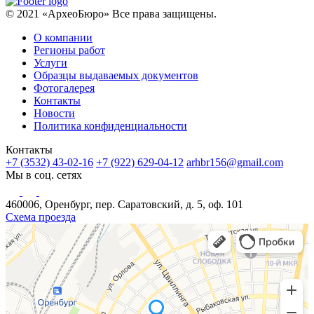
© 2021 «АрхеоБюро» Все права защищены.
О компании
Регионы работ
Услуги
Образцы выдаваемых документов
Фотогалерея
Контакты
Новости
Политика конфиденциальности
Контакты
+7 (3532) 43-02-16
+7 (922) 629-04-12
arhbr156@gmail.com
Мы в соц. сетях
460006, Оренбург, пер. Саратовский, д. 5, оф. 101
Схема проезда