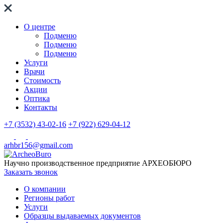
О центре
Подменю
Подменю
Подменю
Услуги
Врачи
Стоимость
Акции
Оптика
Контакты
+7 (3532) 43-02-16
+7 (922) 629-04-12
arhbr156@gmail.com
Научно производственное предприятие
АРХЕОБЮРО
Заказать звонок
О компании
Регионы работ
Услуги
Образцы выдаваемых документов