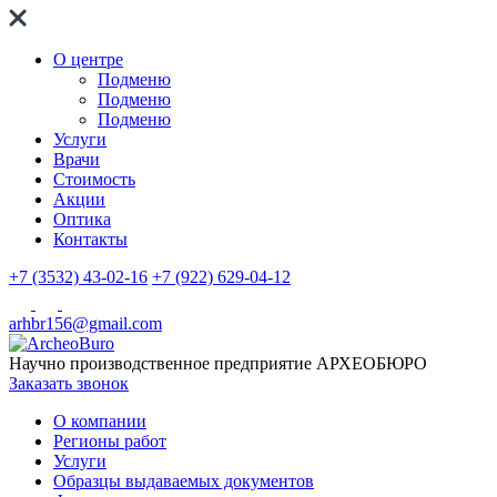
О центре
Подменю
Подменю
Подменю
Услуги
Врачи
Стоимость
Акции
Оптика
Контакты
+7 (3532) 43-02-16
+7 (922) 629-04-12
arhbr156@gmail.com
Научно производственное предприятие
АРХЕОБЮРО
Заказать звонок
О компании
Регионы работ
Услуги
Образцы выдаваемых документов