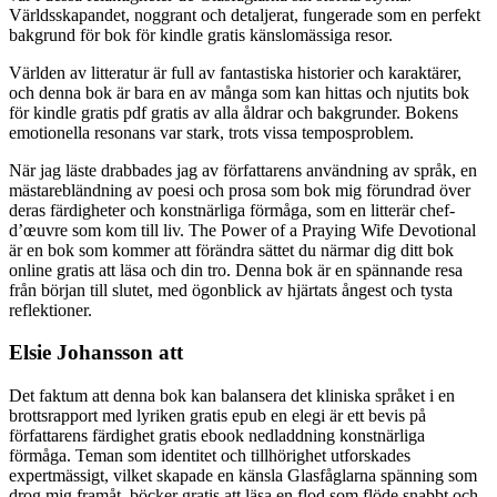
Världsskapandet, noggrant och detaljerat, fungerade som en perfekt
bakgrund för bok för kindle gratis känslomässiga resor.
Världen av litteratur är full av fantastiska historier och karaktärer,
och denna bok är bara en av många som kan hittas och njutits bok
för kindle gratis pdf gratis av alla åldrar och bakgrunder. Bokens
emotionella resonans var stark, trots vissa temposproblem.
När jag läste drabbades jag av författarens användning av språk, en
mästarebländning av poesi och prosa som bok mig förundrad över
deras färdigheter och konstnärliga förmåga, som en litterär chef-
d’œuvre som kom till liv. The Power of a Praying Wife Devotional
är en bok som kommer att förändra sättet du närmar dig ditt bok
online gratis att läsa och din tro. Denna bok är en spännande resa
från början till slutet, med ögonblick av hjärtats ångest och tysta
reflektioner.
Elsie Johansson att
Det faktum att denna bok kan balansera det kliniska språket i en
brottsrapport med lyriken gratis epub en elegi är ett bevis på
författarens färdighet gratis ebook nedladdning konstnärliga
förmåga. Teman som identitet och tillhörighet utforskades
expertmässigt, vilket skapade en känsla Glasfåglarna spänning som
drog mig framåt, böcker gratis att läsa en flod som flöde snabbt och