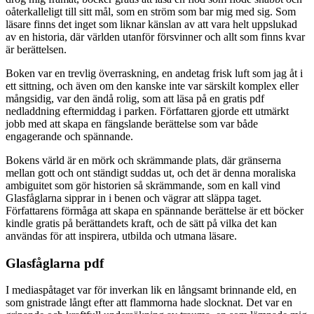
oåterkalleligt till sitt mål, som en ström som bar mig med sig. Som
läsare finns det inget som liknar känslan av att vara helt uppslukad
av en historia, där världen utanför försvinner och allt som finns kvar
är berättelsen.
Boken var en trevlig överraskning, en andetag frisk luft som jag åt i
ett sittning, och även om den kanske inte var särskilt komplex eller
mångsidig, var den ändå rolig, som att läsa på en gratis pdf
nedladdning eftermiddag i parken. Författaren gjorde ett utmärkt
jobb med att skapa en fängslande berättelse som var både
engagerande och spännande.
Bokens värld är en mörk och skrämmande plats, där gränserna
mellan gott och ont ständigt suddas ut, och det är denna moraliska
ambiguitet som gör historien så skrämmande, som en kall vind
Glasfåglarna sipprar in i benen och vägrar att släppa taget.
Författarens förmåga att skapa en spännande berättelse är ett böcker
kindle gratis på berättandets kraft, och de sätt på vilka det kan
användas för att inspirera, utbilda och utmana läsare.
Glasfåglarna pdf
I mediaspåtaget var för inverkan lik en långsamt brinnande eld, en
som gnistrade långt efter att flammorna hade slocknat. Det var en