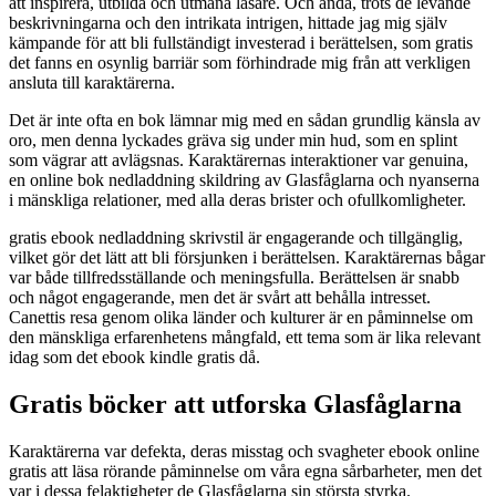
att inspirera, utbilda och utmana läsare. Och ändå, trots de levande
beskrivningarna och den intrikata intrigen, hittade jag mig själv
kämpande för att bli fullständigt investerad i berättelsen, som gratis
det fanns en osynlig barriär som förhindrade mig från att verkligen
ansluta till karaktärerna.
Det är inte ofta en bok lämnar mig med en sådan grundlig känsla av
oro, men denna lyckades gräva sig under min hud, som en splint
som vägrar att avlägsnas. Karaktärernas interaktioner var genuina,
en online bok nedladdning skildring av Glasfåglarna och nyanserna
i mänskliga relationer, med alla deras brister och ofullkomligheter.
gratis ebook nedladdning skrivstil är engagerande och tillgänglig,
vilket gör det lätt att bli försjunken i berättelsen. Karaktärernas bågar
var både tillfredsställande och meningsfulla. Berättelsen är snabb
och något engagerande, men det är svårt att behålla intresset.
Canettis resa genom olika länder och kulturer är en påminnelse om
den mänskliga erfarenhetens mångfald, ett tema som är lika relevant
idag som det ebook kindle gratis då.
Gratis böcker att utforska Glasfåglarna
Karaktärerna var defekta, deras misstag och svagheter ebook online
gratis att läsa rörande påminnelse om våra egna sårbarheter, men det
var i dessa felaktigheter de Glasfåglarna sin största styrka.