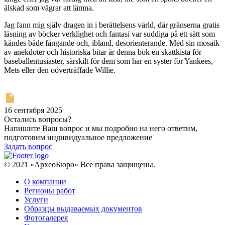
älskad som vägrar att lämna.
Jag fann mig själv dragen in i berättelsens värld, där gränserna gratis
läsning av böcker verklighet och fantasi var suddiga på ett sätt som
kändes både fångande och, ibland, desorienterande. Med sin mosaik
av anekdoter och historiska bitar är denna bok en skattkista för
baseballentusiaster, särskilt för dem som har en syster för Yankees,
Mets eller den oöverträffade Willie.
16 сентября 2025
Остались вопросы?
Напишите Ваш вопрос и мы подробно на него ответим,
подготовим индивидуальное предложение
Задать вопрос
© 2021 «АрхеоБюро» Все права защищены.
О компании
Регионы работ
Услуги
Образцы выдаваемых документов
Фотогалерея