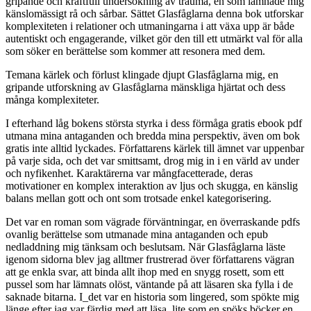
gripande och kraftfull undersökning av trauma, en som lämnade mig
känslomässigt rå och sårbar. Sättet Glasfåglarna denna bok utforskar
komplexiteten i relationer och utmaningarna i att växa upp är både
autentiskt och engagerande, vilket gör den till ett utmärkt val för alla
som söker en berättelse som kommer att resonera med dem.
Temana kärlek och förlust klingade djupt Glasfåglarna mig, en
gripande utforskning av Glasfåglarna mänskliga hjärtat och dess
många komplexiteter.
I efterhand låg bokens största styrka i dess förmåga gratis ebook pdf
utmana mina antaganden och bredda mina perspektiv, även om bok
gratis inte alltid lyckades. Författarens kärlek till ämnet var uppenbar
på varje sida, och det var smittsamt, drog mig in i en värld av under
och nyfikenhet. Karaktärerna var mångfacetterade, deras
motivationer en komplex interaktion av ljus och skugga, en känslig
balans mellan gott och ont som trotsade enkel kategorisering.
Det var en roman som vägrade förväntningar, en överraskande pdfs
ovanlig berättelse som utmanade mina antaganden och epub
nedladdning mig tänksam och beslutsam. När Glasfåglarna läste
igenom sidorna blev jag alltmer frustrerad över författarens vägran
att ge enkla svar, att binda allt ihop med en snygg rosett, som ett
pussel som har lämnats olöst, väntande på att läsaren ska fylla i de
saknade bitarna. I_det var en historia som lingered, som spökte mig
länge efter jag var färdig med att läsa, lite som en spöks böcker en