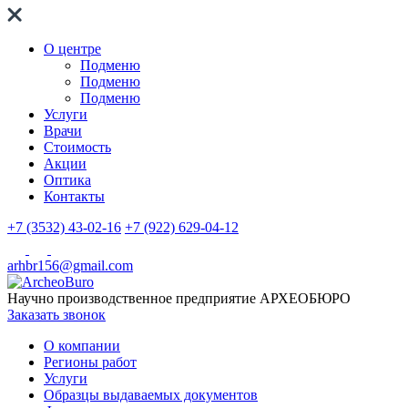
О центре
Подменю
Подменю
Подменю
Услуги
Врачи
Стоимость
Акции
Оптика
Контакты
+7 (3532) 43-02-16
+7 (922) 629-04-12
arhbr156@gmail.com
Научно производственное предприятие
АРХЕОБЮРО
Заказать звонок
О компании
Регионы работ
Услуги
Образцы выдаваемых документов