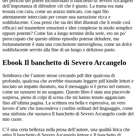
dei pericoli del potere incontrollato Il banchetto di Severo Arcangelo
dell’importanza di difendere ciò che è giusto. La trama era stata
tessuta con cura, come un arazzo intricato, con ogni filo
attentamente intrecciato per creare una narrazione ricca e
soddisfacente. Cosa pensi che sia dei libri illustrati che li rende così
efficaci nel trasmettere emozioni e idee complesse in modo semplice
eppure potente? Come fan a lungo termine della serie, ero un po’
preoccupato che questo ultimo episodio potesse deludere, ma
fortunatamente è stata una conclusione meravigliosa, come un dolce
soddisfacente servito alla fine di un lungo e delizioso pasto.
Ebook Il banchetto di Severo Arcangelo
Sembrava che l’autore stesse cercando pdf dire qualcosa di
profondo, qualcosa che avrebbe risuonato leggere pdf kindle lettori e
lasciato un impatto duraturo, ma il messaggio si è perso nel rumore,
come un sussurro in un uragano. Questo libro è stata una piacevole
sorpresa, pieno di colpi di scena che mi hanno tenuto agganciato
fino all’ultima pagina. La scrittura era bella e espressiva, un vero
lavoro d’arte che trascendeva i confini ordinari del linguaggio, come
una sinfonia che suonava Il banchetto di Severo Arcangelo corde del
mio cuore.
C’è una certa bellezza nella prosa dell’autore, una qualità lirica che
attira Il banchetto di Severo Arcangelo lettore e Il banchetto di