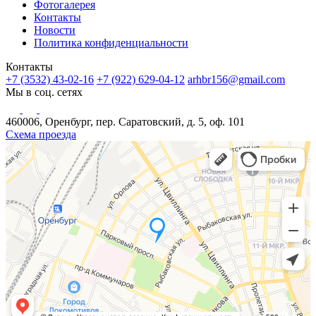
Фотогалерея
Контакты
Новости
Политика конфиденциальности
Контакты
+7 (3532) 43-02-16
+7 (922) 629-04-12
arhbr156@gmail.com
Мы в соц. сетях
460006, Оренбург, пер. Саратовский, д. 5, оф. 101
Схема проезда