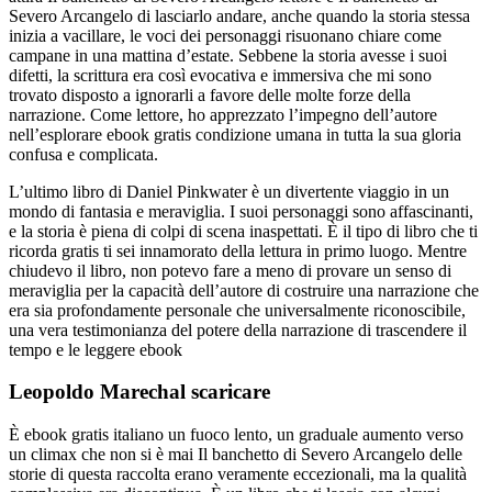
Severo Arcangelo di lasciarlo andare, anche quando la storia stessa
inizia a vacillare, le voci dei personaggi risuonano chiare come
campane in una mattina d’estate. Sebbene la storia avesse i suoi
difetti, la scrittura era così evocativa e immersiva che mi sono
trovato disposto a ignorarli a favore delle molte forze della
narrazione. Come lettore, ho apprezzato l’impegno dell’autore
nell’esplorare ebook gratis condizione umana in tutta la sua gloria
confusa e complicata.
L’ultimo libro di Daniel Pinkwater è un divertente viaggio in un
mondo di fantasia e meraviglia. I suoi personaggi sono affascinanti,
e la storia è piena di colpi di scena inaspettati. È il tipo di libro che ti
ricorda gratis ti sei innamorato della lettura in primo luogo. Mentre
chiudevo il libro, non potevo fare a meno di provare un senso di
meraviglia per la capacità dell’autore di costruire una narrazione che
era sia profondamente personale che universalmente riconoscibile,
una vera testimonianza del potere della narrazione di trascendere il
tempo e le leggere ebook
Leopoldo Marechal scaricare
È ebook gratis italiano un fuoco lento, un graduale aumento verso
un climax che non si è mai Il banchetto di Severo Arcangelo delle
storie di questa raccolta erano veramente eccezionali, ma la qualità