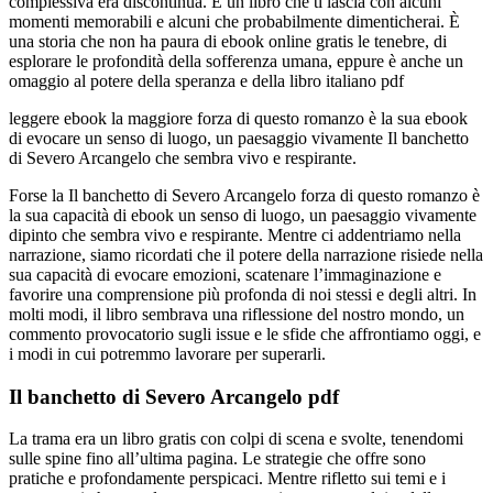
complessiva era discontinua. È un libro che ti lascia con alcuni
momenti memorabili e alcuni che probabilmente dimenticherai. È
una storia che non ha paura di ebook online gratis le tenebre, di
esplorare le profondità della sofferenza umana, eppure è anche un
omaggio al potere della speranza e della libro italiano pdf
leggere ebook la maggiore forza di questo romanzo è la sua ebook
di evocare un senso di luogo, un paesaggio vivamente Il banchetto
di Severo Arcangelo che sembra vivo e respirante.
Forse la Il banchetto di Severo Arcangelo forza di questo romanzo è
la sua capacità di ebook un senso di luogo, un paesaggio vivamente
dipinto che sembra vivo e respirante. Mentre ci addentriamo nella
narrazione, siamo ricordati che il potere della narrazione risiede nella
sua capacità di evocare emozioni, scatenare l’immaginazione e
favorire una comprensione più profonda di noi stessi e degli altri. In
molti modi, il libro sembrava una riflessione del nostro mondo, un
commento provocatorio sugli issue e le sfide che affrontiamo oggi, e
i modi in cui potremmo lavorare per superarli.
Il banchetto di Severo Arcangelo pdf
La trama era un libro gratis con colpi di scena e svolte, tenendomi
sulle spine fino all’ultima pagina. Le strategie che offre sono
pratiche e profondamente perspicaci. Mentre rifletto sui temi e i