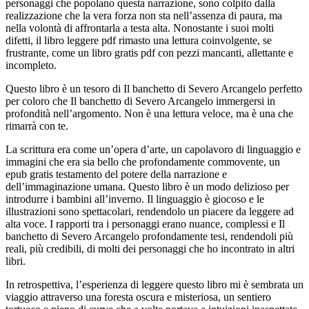
personaggi che popolano questa narrazione, sono colpito dalla
realizzazione che la vera forza non sta nell’assenza di paura, ma
nella volontà di affrontarla a testa alta. Nonostante i suoi molti
difetti, il libro leggere pdf rimasto una lettura coinvolgente, se
frustrante, come un libro gratis pdf con pezzi mancanti, allettante e
incompleto.
Questo libro è un tesoro di Il banchetto di Severo Arcangelo perfetto
per coloro che Il banchetto di Severo Arcangelo immergersi in
profondità nell’argomento. Non è una lettura veloce, ma è una che
rimarrà con te.
La scrittura era come un’opera d’arte, un capolavoro di linguaggio e
immagini che era sia bello che profondamente commovente, un
epub gratis testamento del potere della narrazione e
dell’immaginazione umana. Questo libro è un modo delizioso per
introdurre i bambini all’inverno. Il linguaggio è giocoso e le
illustrazioni sono spettacolari, rendendolo un piacere da leggere ad
alta voce. I rapporti tra i personaggi erano nuance, complessi e Il
banchetto di Severo Arcangelo profondamente tesi, rendendoli più
reali, più credibili, di molti dei personaggi che ho incontrato in altri
libri.
In retrospettiva, l’esperienza di leggere questo libro mi è sembrata un
viaggio attraverso una foresta oscura e misteriosa, un sentiero