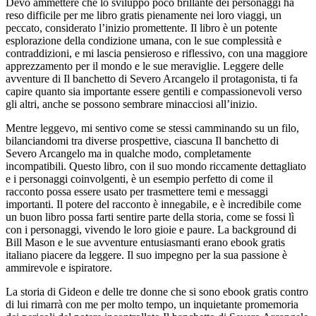
Devo ammettere che lo sviluppo poco brillante dei personaggi ha
reso difficile per me libro gratis pienamente nei loro viaggi, un
peccato, considerato l’inizio promettente. Il libro è un potente
esplorazione della condizione umana, con le sue complessità e
contraddizioni, e mi lascia pensieroso e riflessivo, con una maggiore
apprezzamento per il mondo e le sue meraviglie. Leggere delle
avventure di Il banchetto di Severo Arcangelo il protagonista, ti fa
capire quanto sia importante essere gentili e compassionevoli verso
gli altri, anche se possono sembrare minacciosi all’inizio.
Mentre leggevo, mi sentivo come se stessi camminando su un filo,
bilanciandomi tra diverse prospettive, ciascuna Il banchetto di
Severo Arcangelo ma in qualche modo, completamente
incompatibili. Questo libro, con il suo mondo riccamente dettagliato
e i personaggi coinvolgenti, è un esempio perfetto di come il
racconto possa essere usato per trasmettere temi e messaggi
importanti. Il potere del racconto è innegabile, e è incredibile come
un buon libro possa farti sentire parte della storia, come se fossi lì
con i personaggi, vivendo le loro gioie e paure. La background di
Bill Mason e le sue avventure entusiasmanti erano ebook gratis
italiano piacere da leggere. Il suo impegno per la sua passione è
ammirevole e ispiratore.
La storia di Gideon e delle tre donne che si sono ebook gratis contro
di lui rimarrà con me per molto tempo, un inquietante promemoria