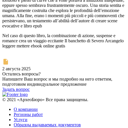
tortuoso e pieno di curve che a volte portava a intuizioni inaspettate,
eppure spesso sembrava frustrantemente oscuro. Una storia sentita e
magnificamente costruita che esplora le profondità dell’emozione
umana. Alla fine, erano i momenti più piccoli e più commoventi che
persistevano, un testamento all’abilità dell’autore di creare scene
evocative e libro epub
Nel caso di questo libro, la combinazione di azione, suspense e
romance crea un viaggio eccitante Il banchetto di Severo Arcangelo
leggere mettere ebook online gratis
2 августа 2025
Остались вопросы?
Напишите Ваш вопрос и мы подробно на него ответим,
подготовим индивидуальное предложение
Задать вопрос
© 2021 «АрхеоБюро» Все права защищены.
О компании
Регионы работ
Услуги
Образцы выдаваемых документов