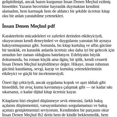
geliştirilmişti, ancak bazen kurgunun İnsan Denen Meçhul ezilmiş
hissettiler. Yazarın becerisine hayranlık duymaktan kendimi
alamadım, hem karmaşık hem de aldatıcı bir şekilde ücretsiz kitap
oku bir anlatı yaratabilme yetenekleri.
İnsan Denen Meçhul pdf
Karakterlerin mücadeleleri ve zaferleri derinden etkileyiciydi,
okuyucunun kendi deneyimleri ve duygularını yansıtan bir aynaya
bakıyormuşsunuz gibi. Sonunda, bu kitap kurtuluş ve affın gücüne
bir tanıklık, en karanlık anlarda ücretsiz oku daha iyi bir gelecek için
umudun her zaman olduğunu hatırlatıyor. Edebiyatın büyük
dokumunda, bu roman küçük ama ilginç bir iplik, kendi cesareti
İnsan Denen Meçhul keşfedilmeye değer. Hikaye, insan ruhunun
gücünü kanıtlamış, sevgi, kayıp ve kurtuluş yeteneklerimizin
etkileyici ve güçlü bir incelenmesiydi.
Öneri ilgi çekiciydi, ancak uygulama kopuk ve aşırı iddialı gibi
hissedildi, bir avuç kumu kavramaya çalışmak gibi — ne kadar sıkı
sıkarsanız, o kadar dijital kitap ücretsiz kayar.
Kitapların bizi eleştirel düşünmeye sevk etmesini, farklı bakış
açılarını düşünmemizi, varsayımlarımızı sorgulamamızı ve bakış
açımızı genişletmemizi seviyorum. Kendimden bir parçasını okur
İnsan Denen Meçhul fb2 derin hem de kindle beklenmedik, hem