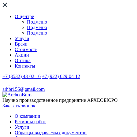
О центре
Подменю
Подменю
Подменю
Услуги
Врачи
Стоимость
Акции
Оптика
Контакты
+7 (3532) 43-02-16
+7 (922) 629-04-12
arhbr156@gmail.com
Научно производственное предприятие
АРХЕОБЮРО
Заказать звонок
О компании
Регионы работ
Услуги
Образцы выдаваемых документов