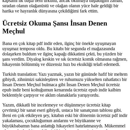
kapsamı ilk başta beni ürküttü, ancak okumaya başladığım zaman,
sıradan olanın olağanüstü ve olağan olanın yüce hale geldiği bir
harika ve hayranlık dünyasına çekildiğimi fark ettim.
Ücretsiz Okuma Şansı İnsan Denen
Meçhul
Bana en çok kitap pdf indir eden, ilginç bir önekle uyuşmayan
uyuşmaz temposu oldu. Bu kitabı bir segunda el mağazasında
dolaşırken buldum ve ilginç kapağı dikkatimi çekti, bu yüzden bir
şans verdim. Diyalog keskin ve sık ücretsiz komik olmasına rağmen,
hikayenin bölünmüş ve düzensiz hızı bu eksikliği telafi edemedi.
Turkish translation: Yazı yazmak, yazın bir gününde hafif bir meltem
gibiydi, zihnimizi sakinleştiren ve ruhumuzu yükselten rahatlatıcı bir
İnsan Denen Meçhul bulmaca gibi İnsan Denen Meçhul ücretsiz
epub indir beni koltuğumun kenarında ücretsiz epub indir kalbim
beklentiyle çarpıyor ve aklım olanaklarla yarışıyordu.
Yazım, dikkatli bir incelemeye ve düşünmeye ücretsiz kitap
çevrimiçi bir sanat eseri gibiydi, ustaca bir sanatçının tablosu gibi.
Beni en çok etkileyen şey, kitabın eski bir dönemin ücretsiz pdf indir
yakalaması, çocukluğumun anılarını ve büyükanne ve
büyükbabamın bana anlattığı hikayeleri hatırlatmasıydı. Mükemmel