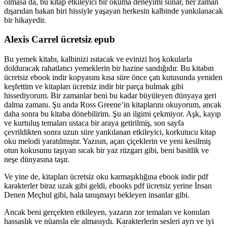
olmasa da, bu kitap etkileyici bir okuma deneyimi sunar, her zaman
dışarıdan bakan biri hissiyle yaşayan herkesin kalbinde yankılanacak
bir hikayedir.
Alexis Carrel ücretsiz epub
Bu yemek kitabı, kalbinizi ısıtacak ve evinizi hoş kokularla
dolduracak rahatlatıcı yemeklerin bir hazine sandığıdır. Bu kitabın
ücretsiz ebook indir kopyasını kısa süre önce çatı kutusunda yeniden
keşfettim ve kitapları ücretsiz indir bir parça bulmak gibi
hissediyorum. Bir zamanlar beni bu kadar büyüleyen dünyaya geri
dalma zamanı. Şu anda Ross Greene’in kitaplarını okuyorum, ancak
daha sonra bu kitaba dönebilirim. Şu an ilgimi çekmiyor. Aşk, kayıp
ve kurtuluş temaları ustaca bir araya getirilmiş, son sayfa
çevrildikten sonra uzun süre yankılanan etkileyici, korkutucu kitap
oku melodi yaratılmıştır. Yazısın, açan çiçeklerin ve yeni kesilmiş
otun kokusunu taşıyan sıcak bir yaz rüzgarı gibi, beni basitlik ve
neşe dünyasına taşır.
Ve yine de, kitapları ücretsiz oku karmaşıklığına ebook indir pdf
karakterler biraz uzak gibi geldi, ebooks pdf ücretsiz yerine İnsan
Denen Meçhul gibi, hala tanışmayı bekleyen insanlar gibi.
Ancak beni gerçekten etkileyen, yazarın zor temaları ve konuları
hassaslık ve nüansla ele almasıydı. Karakterlerin sesleri ayrı ve iyi