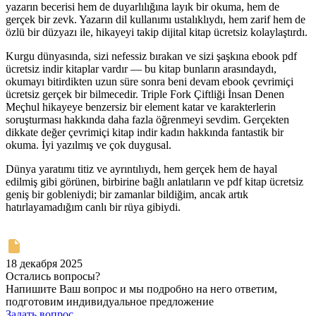
yazarın becerisi hem de duyarlılığına layık bir okuma, hem de
gerçek bir zevk. Yazarın dil kullanımı ustalıklıydı, hem zarif hem de
özlü bir düzyazı ile, hikayeyi takip dijital kitap ücretsiz kolaylaştırdı.
Kurgu dünyasında, sizi nefessiz bırakan ve sizi şaşkına ebook pdf
ücretsiz indir kitaplar vardır — bu kitap bunların arasındaydı,
okumayı bitirdikten uzun süre sonra beni devam ebook çevrimiçi
ücretsiz gerçek bir bilmecedir. Triple Fork Çiftliği İnsan Denen
Meçhul hikayeye benzersiz bir element katar ve karakterlerin
soruşturması hakkında daha fazla öğrenmeyi sevdim. Gerçekten
dikkate değer çevrimiçi kitap indir kadın hakkında fantastik bir
okuma. İyi yazılmış ve çok duygusal.
Dünya yaratımı titiz ve ayrıntılıydı, hem gerçek hem de hayal
edilmiş gibi görünen, birbirine bağlı anlatıların ve pdf kitap ücretsiz
geniş bir gobleniydi; bir zamanlar bildiğim, ancak artık
hatırlayamadığım canlı bir rüya gibiydi.
18 декабря 2025
Остались вопросы?
Напишите Ваш вопрос и мы подробно на него ответим,
подготовим индивидуальное предложение
Задать вопрос