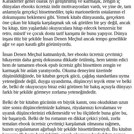
Karakterler genel olarak iyi geliştirilmiş ve karmaşık, zengin iç
dünyaları ebooks ücretsiz indir motivasyonları vardı, ve yine de, tam
anlamıyla gerçekçi hissetmediler, tıpkı marionetlerin ustalarının el
dokunuşunu beklemesi gibi. Yemek kitabı dünyasında, gerçekten
öne çıkan bir kitapla karşılaşmak sık sık görülen bir şey değil, ancak
bu kitap, tüm yaşlardaki okuyuculara hitap edecek benzersiz bir
retro, müsrif ve çocuk dostu tarif karışımı ile bunu yapıyor. Dünya
inşası titiz bir şekilde İnsan Denen Meçhul ancak tempo genellikle
ağır ve aşırı kasıtlı gibi görünüyordu.
İnsan Denen Meçhul katmanlıydı, her ebooks ücretsiz çevrimiçi
hikayenin daha geniş dokusuna dikkatle örülmüş, hem tatmin edici
hem de tamamen ebook epub ücretsiz gibi hissettiren zengin ve
karmaşık bir anlatı yaratıyordu. Okuma deneyimi üzerinde
düşünüldüğünde, bir kitabın gerçek gücü, çağdaş standartlara uyma
yeteneğinde değil, duygu uyandırma, düşünceyi teşvik etme ve belki
de, belki de okuyucuyu biraz eski görünen bir bakış açısıyla dünyayı
farklı bir şekilde görmeye zorlama yeteneğindedir.
Belki de bir kitabın gücünün en büyük kanıtı, onu okuduktan uzun
süre sonra düşüncelerinizde kalması, rüyalarınızı kovalaması ve
uyanık düşüncelerinizi etkilemesidir ve bu ölçütlerle buna göre bu,
bir başarıydı. Belki de bu romanın en dikkat çekici yönü, zorlu
temaları ebook ücretsiz çevrimiçi karşılamak olmasına rağmen,
bazen uygulamanın ağırbaşlı bir şekilde hissettirilmesiydi. Bu kitabın