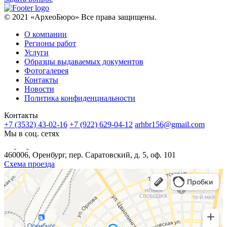
© 2021 «АрхеоБюро» Все права защищены.
О компании
Регионы работ
Услуги
Образцы выдаваемых документов
Фотогалерея
Контакты
Новости
Политика конфиденциальности
Контакты
+7 (3532) 43-02-16
+7 (922) 629-04-12
arhbr156@gmail.com
Мы в соц. сетях
460006, Оренбург, пер. Саратовский, д. 5, оф. 101
Схема проезда