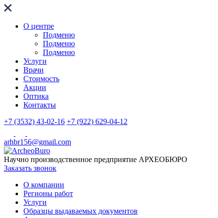
О центре
Подменю
Подменю
Подменю
Услуги
Врачи
Стоимость
Акции
Оптика
Контакты
+7 (3532) 43-02-16
+7 (922) 629-04-12
arhbr156@gmail.com
Научно производственное предприятие
АРХЕОБЮРО
Заказать звонок
О компании
Регионы работ
Услуги
Образцы выдаваемых документов