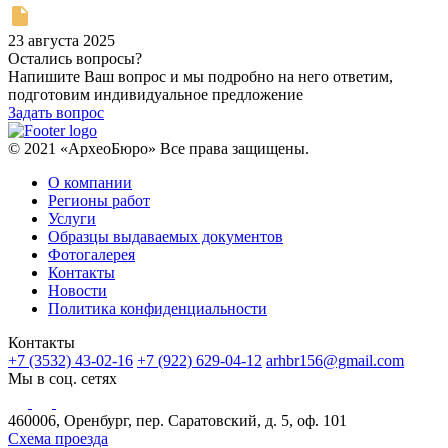
23 августа 2025
Остались вопросы?
Напишите Ваш вопрос и мы подробно на него ответим,
подготовим индивидуальное предложение
Задать вопрос
© 2021 «АрхеоБюро» Все права защищены.
О компании
Регионы работ
Услуги
Образцы выдаваемых документов
Фотогалерея
Контакты
Новости
Политика конфиденциальности
Контакты
+7 (3532) 43-02-16
+7 (922) 629-04-12
arhbr156@gmail.com
Мы в соц. сетях
460006, Оренбург, пер. Саратовский, д. 5, оф. 101
Схема проезда