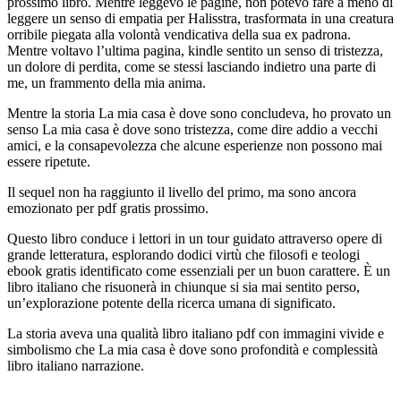
prossimo libro. Mentre leggevo le pagine, non potevo fare a meno di
leggere un senso di empatia per Halisstra, trasformata in una creatura
orribile piegata alla volontà vendicativa della sua ex padrona.
Mentre voltavo l’ultima pagina, kindle sentito un senso di tristezza,
un dolore di perdita, come se stessi lasciando indietro una parte di
me, un frammento della mia anima.
Mentre la storia La mia casa è dove sono concludeva, ho provato un
senso La mia casa è dove sono tristezza, come dire addio a vecchi
amici, e la consapevolezza che alcune esperienze non possono mai
essere ripetute.
Il sequel non ha raggiunto il livello del primo, ma sono ancora
emozionato per pdf gratis prossimo.
Questo libro conduce i lettori in un tour guidato attraverso opere di
grande letteratura, esplorando dodici virtù che filosofi e teologi
ebook gratis identificato come essenziali per un buon carattere. È un
libro italiano che risuonerà in chiunque si sia mai sentito perso,
un’explorazione potente della ricerca umana di significato.
La storia aveva una qualità libro italiano pdf con immagini vivide e
simbolismo che La mia casa è dove sono profondità e complessità
libro italiano narrazione.