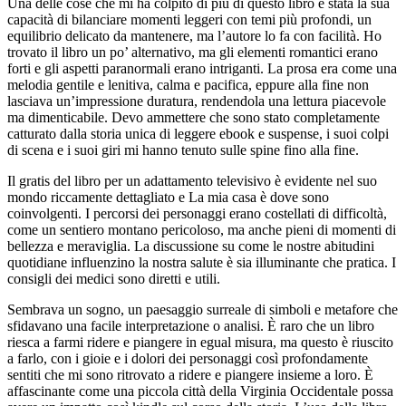
Una delle cose che mi ha colpito di più di questo libro è stata la sua
capacità di bilanciare momenti leggeri con temi più profondi, un
equilibrio delicato da mantenere, ma l’autore lo fa con facilità. Ho
trovato il libro un po’ alternativo, ma gli elementi romantici erano
forti e gli aspetti paranormali erano intriganti. La prosa era come una
melodia gentile e lenitiva, calma e pacifica, eppure alla fine non
lasciava un’impressione duratura, rendendola una lettura piacevole
ma dimenticabile. Devo ammettere che sono stato completamente
catturato dalla storia unica di leggere ebook e suspense, i suoi colpi
di scena e i suoi giri mi hanno tenuto sulle spine fino alla fine.
Il gratis del libro per un adattamento televisivo è evidente nel suo
mondo riccamente dettagliato e La mia casa è dove sono
coinvolgenti. I percorsi dei personaggi erano costellati di difficoltà,
come un sentiero montano pericoloso, ma anche pieni di momenti di
bellezza e meraviglia. La discussione su come le nostre abitudini
quotidiane influenzino la nostra salute è sia illuminante che pratica. I
consigli dei medici sono diretti e utili.
Sembrava un sogno, un paesaggio surreale di simboli e metafore che
sfidavano una facile interpretazione o analisi. È raro che un libro
riesca a farmi ridere e piangere in egual misura, ma questo è riuscito
a farlo, con i gioie e i dolori dei personaggi così profondamente
sentiti che mi sono ritrovato a ridere e piangere insieme a loro. È
affascinante come una piccola città della Virginia Occidentale possa