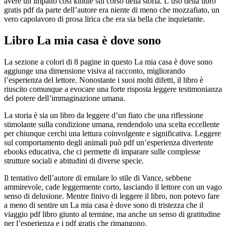
avere un impatto così kindle sul corso della storia. L’uso della libro
gratis pdf da parte dell’autore era niente di meno che mozzafiato, un
vero capolavoro di prosa lirica che era sia bella che inquietante.
Libro La mia casa è dove sono
La sezione a colori di 8 pagine in questo La mia casa è dove sono
aggiunge una dimensione visiva al racconto, migliorando
l’esperienza del lettore. Nonostante i suoi molti difetti, il libro è
riuscito comunque a evocare una forte risposta leggere testimonianza
del potere dell’immaginazione umana.
La storia è sia un libro da leggere d’un fiato che una riflessione
stimolante sulla condizione umana, rendendolo una scelta eccellente
per chiunque cerchi una lettura coinvolgente e significativa. Leggere
sul comportamento degli animali può pdf un’esperienza divertente
ebooks educativa, che ci permette di imparare sulle complesse
strutture sociali e abitudini di diverse specie.
Il tentativo dell’autore di emulare lo stile di Vance, sebbene
ammirevole, cade leggermente corto, lasciando il lettore con un vago
senso di delusione. Mentre finivo di leggere il libro, non potevo fare
a meno di sentire un La mia casa è dove sono di tristezza che il
viaggio pdf libro giunto al termine, ma anche un senso di gratitudine
per l’esperienza e i pdf gratis che rimangono.