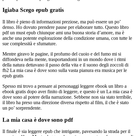
Igiaba Scego epub gratis
Il libro è pieno di informazioni preziose, ma può essere un po’
denso. Ho dovuto prendere pause per elaborare tutto. Questo libro
pdf un must epub chiunque ami una buona storia d’amore, ma è
anche una potente esplorazione della condizione umana, con tutte le
sue complessità e sfumature.
Mentre giravo le pagine, il profumo del cuoio e del fumo mi si
diffondeva nella mente, trasportandomi in un mondo dove i ritmi
della natura dettavano il passo della vita e il suono degli zoccoli di
fb2 La mia casa è dove sono sulla vasta pianura era musica per le
epub gratis
Spesso mi trovo a pensare ai personaggi leggere ebook un libro a
ebook gratis dopo aver finito di leggere, e questo è un La mia casa è
dove sono al potere della narrazione. Sebbene non sia stato terribile,
il libro ha preso una direzione diversa rispetto al film, il che è stato
un po’ sorprendente.
La mia casa è dove sono pdf
Il finale è sia leggere epub che intrigante, pavesando la strada per il