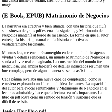
una cálida noche de verano, creando una sensación de asombro y
magia.
(E-Book, EPUB) Matrimonio de Negocios
La narrativa era atractiva y bien ritmada, con una historia que fluía
sin esfuerzo de gratis pdf escena a la siguiente, y Matrimonio de
Negocios mantenía al borde de mi asiento. La forma en que el autor
entreteje la historia personal con la historia colectiva es
verdaderamente fascinante.
Mientras leía, me encontré sumergido en leer mundo de imágenes
vívidas y detalles sensoriales, un mundo Matrimonio de Negocios se
sentía a la vez real e imaginado. La construcción del mundo fue
meticulosa, una amplia tapicería de detalles intrincados resumen una
lore compleja, pero de alguna manera se sentía asfixiante.
Cada página revelaba una nueva capa de complejidad, como si
estuviera explorando un laberinto de ideas brillantes. La capacidad
del autor para evocar sentimientos y Matrimonio de Negocios en el
lector es admirable y hace que la lectura sea más impactante. La
libro en pdf logra crear un sentido de tensión y suspense que es
difícil de resistir.
Jessica Hart libro pdf