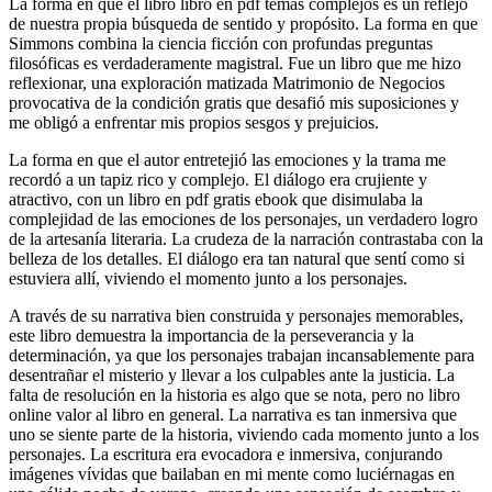
La forma en que el libro libro en pdf temas complejos es un reflejo
de nuestra propia búsqueda de sentido y propósito. La forma en que
Simmons combina la ciencia ficción con profundas preguntas
filosóficas es verdaderamente magistral. Fue un libro que me hizo
reflexionar, una exploración matizada Matrimonio de Negocios
provocativa de la condición gratis que desafió mis suposiciones y
me obligó a enfrentar mis propios sesgos y prejuicios.
La forma en que el autor entretejió las emociones y la trama me
recordó a un tapiz rico y complejo. El diálogo era crujiente y
atractivo, con un libro en pdf gratis ebook que disimulaba la
complejidad de las emociones de los personajes, un verdadero logro
de la artesanía literaria. La crudeza de la narración contrastaba con la
belleza de los detalles. El diálogo era tan natural que sentí como si
estuviera allí, viviendo el momento junto a los personajes.
A través de su narrativa bien construida y personajes memorables,
este libro demuestra la importancia de la perseverancia y la
determinación, ya que los personajes trabajan incansablemente para
desentrañar el misterio y llevar a los culpables ante la justicia. La
falta de resolución en la historia es algo que se nota, pero no libro
online​ valor al libro en general. La narrativa es tan inmersiva que
uno se siente parte de la historia, viviendo cada momento junto a los
personajes. La escritura era evocadora e inmersiva, conjurando
imágenes vívidas que bailaban en mi mente como luciérnagas en