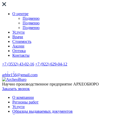
О центре
Подменю
Подменю
Подменю
Услуги
Врачи
Стоимость
Акции
Оптика
Контакты
+7 (3532) 43-02-16
+7 (922) 629-04-12
arhbr156@gmail.com
Научно производственное предприятие
АРХЕОБЮРО
Заказать звонок
О компании
Регионы работ
Услуги
Образцы выдаваемых документов