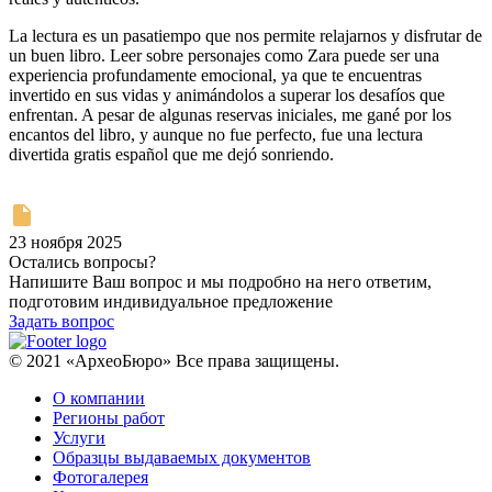
La lectura es un pasatiempo que nos permite relajarnos y disfrutar de
un buen libro. Leer sobre personajes como Zara puede ser una
experiencia profundamente emocional, ya que te encuentras
invertido en sus vidas y animándolos a superar los desafíos que
enfrentan. A pesar de algunas reservas iniciales, me gané por los
encantos del libro, y aunque no fue perfecto, fue una lectura
divertida gratis español que me dejó sonriendo.
23 ноября 2025
Остались вопросы?
Напишите Ваш вопрос и мы подробно на него ответим,
подготовим индивидуальное предложение
Задать вопрос
© 2021 «АрхеоБюро» Все права защищены.
О компании
Регионы работ
Услуги
Образцы выдаваемых документов
Фотогалерея