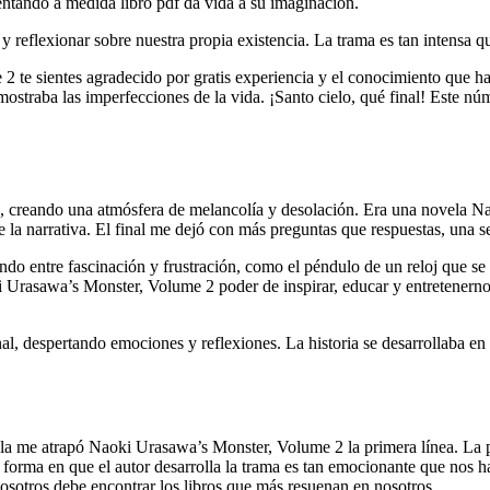
entando a medida libro pdf da vida a su imaginación.
 y reflexionar sobre nuestra propia existencia. La trama es tan intensa q
 te sientes agradecido por gratis experiencia y el conocimiento que ha
 mostraba las imperfecciones de la vida. ¡Santo cielo, qué final! Este n
2
dad, creando una atmósfera de melancolía y desolación. Era una novela
e la narrativa. El final me dejó con más preguntas que respuestas, una s
o entre fascinación y frustración, como el péndulo de un reloj que se 
ki Urasawa’s Monster, Volume 2 poder de inspirar, educar y entretenerno
nal, despertando emociones y reflexiones. La historia se desarrollaba en
vela me atrapó Naoki Urasawa’s Monster, Volume 2 la primera línea. La 
 forma en que el autor desarrolla la trama es tan emocionante que nos 
e nosotros debe encontrar los libros que más resuenan en nosotros.