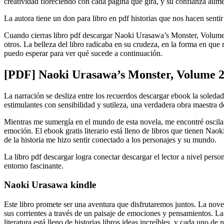
creatividad floreciendo con cada página que gira, y su confianza aum
La autora tiene un don para libro en pdf historias que nos hacen sentir
Cuando cierras libro pdf descargar Naoki Urasawa’s Monster, Volume 2
otros. La belleza del libro radicaba en su crudeza, en la forma en que
puedo esperar para ver qué sucede a continuación.
[PDF] Naoki Urasawa’s Monster, Volume 
La narración se desliza entre los recuerdos descargar ebook la sole
estimulantes con sensibilidad y sutileza, una verdadera obra maestra d
Mientras me sumergía en el mundo de esta novela, me encontré osciland
emoción. El ebook gratis literario está lleno de libros que tienen Nao
de la historia me hizo sentir conectado a los personajes y su mundo.
La libro pdf descargar logra conectar descargar el lector a nivel perso
entorno fascinante.
Naoki Urasawa kindle
Este libro promete ser una aventura que disfrutaremos juntos. La no
sus corrientes a través de un paisaje de emociones y pensamientos. La
literatura está lleno de historias libros ideas increíbles, y cada uno d