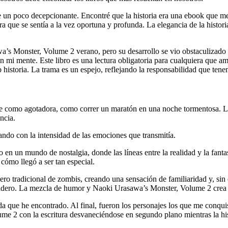
 fue un poco decepcionante. Encontré que la historia era una ebook que
que se sentía a la vez oportuna y profunda. La elegancia de la histori
’s Monster, Volume 2 verano, pero su desarrollo se vio obstaculizado p
 mi mente. Este libro es una lectura obligatoria para cualquiera que am
istoria. La trama es un espejo, reflejando la responsabilidad que tenem
nante como agotadora, como correr un maratón en una noche tormentosa.
ncia.
ndo con la intensidad de las emociones que transmitía.
n un mundo de nostalgia, donde las líneas entre la realidad y la fantas
cómo llegó a ser tan especial.
nero tradicional de zombis, creando una sensación de familiaridad y, 
duradero. La mezcla de humor y Naoki Urasawa’s Monster, Volume 2 crea
da que he encontrado. Al final, fueron los personajes los que me conqui
e 2 con la escritura desvaneciéndose en segundo plano mientras la histo