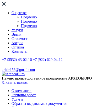
О центре
Подменю
Подменю
Подменю
Услуги
Врачи
Стоимость
Акции
Оптика
Контакты
+7 (3532) 43-02-16
+7 (922) 629-04-12
arhbr156@gmail.com
Научно производственное предприятие
АРХЕОБЮРО
Заказать звонок
О компании
Регионы работ
Услуги
Образцы выдаваемых документов