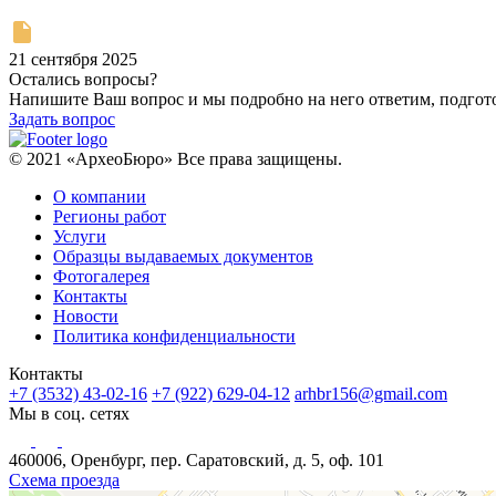
21 сентября 2025
Остались вопросы?
Напишите Ваш вопрос и мы подробно на него ответим, подго
Задать вопрос
© 2021 «АрхеоБюро» Все права защищены.
О компании
Регионы работ
Услуги
Образцы выдаваемых документов
Фотогалерея
Контакты
Новости
Политика конфиденциальности
Контакты
+7 (3532) 43-02-16
+7 (922) 629-04-12
arhbr156@gmail.com
Мы в соц. сетях
460006, Оренбург, пер. Саратовский, д. 5, оф. 101
Схема проезда