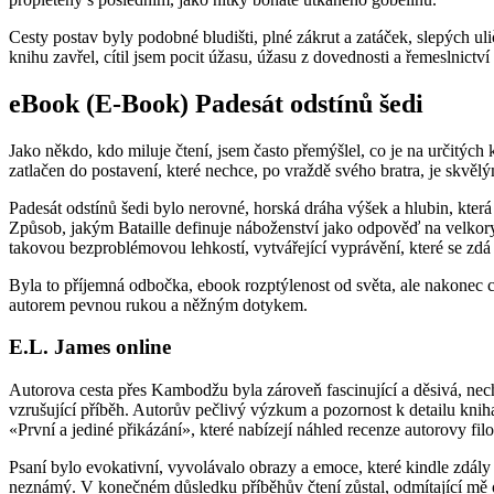
Cesty postav byly podobné bludišti, plné zákrut a zatáček, slepých ul
knihu zavřel, cítil jsem pocit úžasu, úžasu z dovednosti a řemeslnict
eBook (E-Book) Padesát odstínů šedi
Jako někdo, kdo miluje čtení, jsem často přemýšlel, co je na určitých k
zatlačen do postavení, které nechce, po vraždě svého bratra, je skvěl
Padesát odstínů šedi bylo nerovné, horská dráha výšek a hlubin, kte
Způsob, jakým Bataille definuje náboženství jako odpověď na velkorys
takovou bezproblémovou lehkostí, vytvářející vyprávění, které se zd
Byla to příjemná odbočka, ebook rozptýlenost od světa, ale nakonec ch
autorem pevnou rukou a něžným dotykem.
E.L. James online
Autorova cesta přes Kambodžu byla zároveň fascinující a děsivá, nech
vzrušující příběh. Autorův pečlivý výzkum a pozornost k detailu knih
«První a jediné přikázání», které nabízejí náhled recenze autorovy fil
Psaní bylo evokativní, vyvolávalo obrazy a emoce, které kindle zdály 
neznámý. V konečném důsledku příběhův čtení zůstal, odmítající mě op