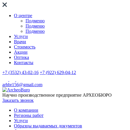
О центре
Подменю
Подменю
Подменю
Услуги
Врачи
Стоимость
Акции
Оптика
Контакты
+7 (3532) 43-02-16
+7 (922) 629-04-12
arhbr156@gmail.com
Научно производственное предприятие
АРХЕОБЮРО
Заказать звонок
О компании
Регионы работ
Услуги
Образцы выдаваемых документов