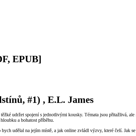
PDF, EPUB]
stínů, #1) , E.L. James
těžké udržet spojení s jednotlivými kousky. Témata jsou přitažlivá, ale 
 hloubku a bohatost příběhu.
ych udělal na jejím místě, a jak online zvládl výzvy, které čelí. Jak se