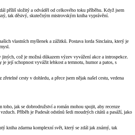
dál příliš složitý a odváděl od celkového toku příběhu. Když jsem
rásný, tak děsivý, skutečným mistrovským kniha vyprávění.
našich vlastních myšlenek a zážitků. Postava lorda Sinclaira, který je
smysl.
 v jiných, což je možná důkazem výzev vyvážení akce a introspekce.
je její schopnost vyvážit lehkost a temnotu, humor a patos, s
z zřetelné cesty v dohledu, a přece jsem nějak našel cestu, vedena
m toho, jak se dobrodružství a román mohou spojit, aby recenze
vzduch. Příběh je Padesát odstínů šedi moudrých citátů a pasáží, jako
hatý kniha zdarma komplexní svět, který se zdál jak známý, tak