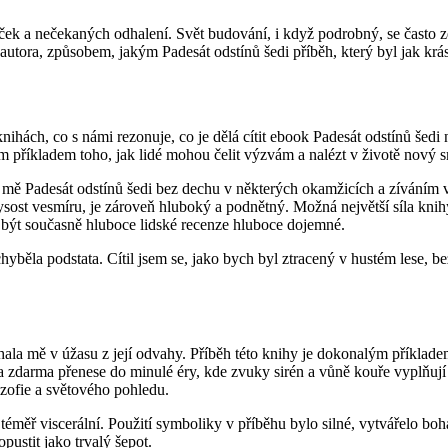
iček a nečekaných odhalení. Svět budování, i když podrobný, se často z
ví autora, způsobem, jakým Padesát odstínů šedi příběh, který byl jak k
nihách, co s námi rezonuje, co je dělá cítit ebook Padesát odstínů šedi 
ým příkladem toho, jak lidé mohou čelit výzvám a nalézt v životě nový 
rá mě Padesát odstínů šedi bez dechu v některých okamžicích a zíváním
ost vesmíru, je zároveň hluboký a podnětný. Možná největší síla knihy 
á být současně hluboce lidské recenze hluboce dojemné.
yběla podstata. Cítil jsem se, jako bych byl ztracený v hustém lese, be
ala mě v úžasu z její odvahy. Příběh této knihy je dokonalým příklade
a zdarma přenese do minulé éry, kde zvuky sirén a vůně kouře vyplňují 
ozofie a světového pohledu.
téměř viscerální. Použití symboliky v příběhu bylo silné, vytvářelo bo
ustit jako trvalý šepot.