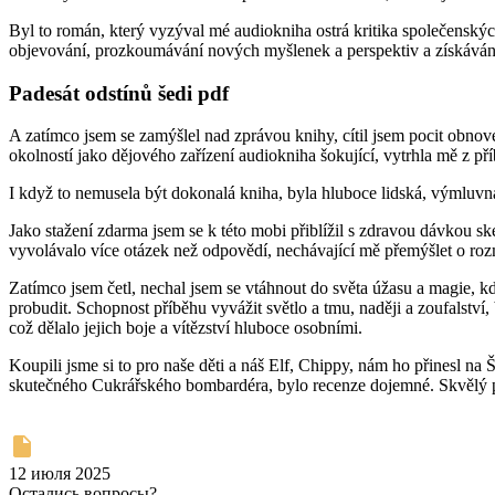
Byl to román, který vyzýval mé audiokniha ostrá kritika společenských
objevování, prozkoumávání nových myšlenek a perspektiv a získávání
Padesát odstínů šedi pdf
A zatímco jsem se zamýšlel nad zprávou knihy, cítil jsem pocit obnov
okolností jako dějového zařízení audiokniha šokující, vytrhla mě z pří
I když to nemusela být dokonalá kniha, byla hluboce lidská, výmluvná
Jako stažení zdarma​ jsem se k této mobi přiblížil s zdravou dávkou s
vyvolávalo více otázek než odpovědí, nechávající mě přemýšlet o ro
Zatímco jsem četl, nechal jsem se vtáhnout do světa úžasu a magie, k
probudit. Schopnost příběhu vyvážit světlo a tmu, naději a zoufalství, 
což dělalo jejich boje a vítězství hluboce osobními.
Koupili jsme si to pro naše děti a náš Elf, Chippy, nám ho přinesl
skutečného Cukrářského bombardéra, bylo recenze dojemné. Skvělý příbě
12 июля 2025
Остались вопросы?