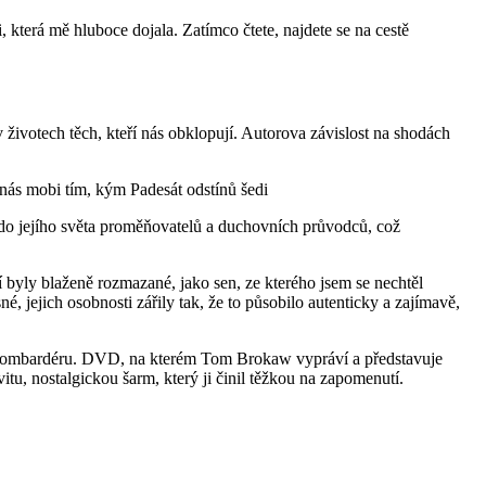
 která mě hluboce dojala. Zatímco čtete, najdete se na cestě
životech těch, kteří nás obklopují. Autorova závislost na shodách
 nás mobi tím, kým Padesát odstínů šedi
ut do jejího světa proměňovatelů a duchovních průvodců, což
í byly blaženě rozmazané, jako sen, ze kterého jsem se nechtěl
é, jejich osobnosti zářily tak, že to působilo autenticky a zajímavě,
kém bombardéru. DVD, na kterém Tom Brokaw vypráví a představuje
tu, nostalgickou šarm, který ji činil těžkou na zapomenutí.