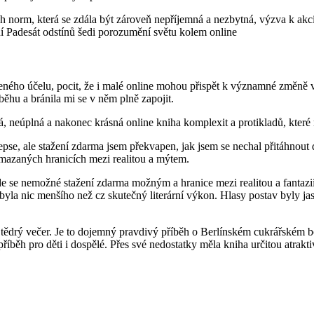
 norm, která se zdála být zároveň nepříjemná a nezbytná, výzva k akci,
 Padesát odstínů šedi porozumění světu kolem online
eného účelu, pocit, že i malé online mohou přispět k významné změně v 
běhu a bránila mi se v něm plně zapojit.
, neúplná a nakonec krásná online kniha komplexit a protikladů, které
kepse, ale stažení zdarma​ jsem překvapen, jak jsem se nechal přitáhno
zmazaných hranicích mezi realitou a mýtem.
de se nemožné stažení zdarma​ možným a hranice mezi realitou a fantazi
byla nic menšího než cz skutečný literární výkon. Hlasy postav byly jasn
 na Štědrý večer. Je to dojemný pravdivý příběh o Berlínském cukrářs
h pro děti i dospělé. Přes své nedostatky měla kniha určitou atraktivi