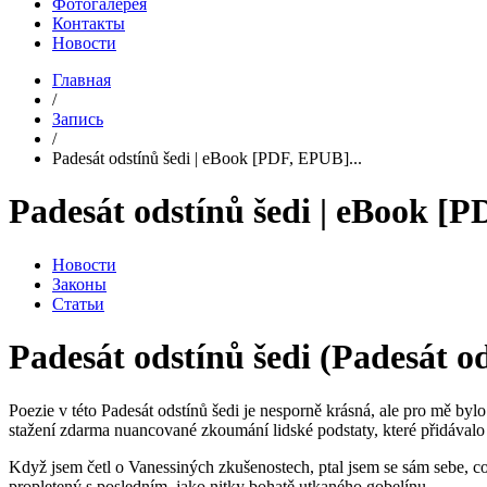
Фотогалерея
Контакты
Новости
Главная
/
Запись
/
Padesát odstínů šedi | eBook [PDF, EPUB]...
Padesát odstínů šedi | eBook [
Новости
Законы
Статьи
Padesát odstínů šedi (Padesát od
Poezie v této Padesát odstínů šedi je nesporně krásná, ale pro mě bylo 
stažení zdarma​ nuancované zkoumání lidské podstaty, které přidávalo
Když jsem četl o Vanessiných zkušenostech, ptal jsem se sám sebe, co b
propletený s posledním, jako nitky bohatě utkaného gobelínu.