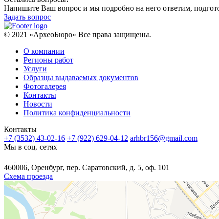
Напишите Ваш вопрос и мы подробно на него ответим, подго
Задать вопрос
© 2021 «АрхеоБюро» Все права защищены.
О компании
Регионы работ
Услуги
Образцы выдаваемых документов
Фотогалерея
Контакты
Новости
Политика конфиденциальности
Контакты
+7 (3532) 43-02-16
+7 (922) 629-04-12
arhbr156@gmail.com
Мы в соц. сетях
460006, Оренбург, пер. Саратовский, д. 5, оф. 101
Схема проезда