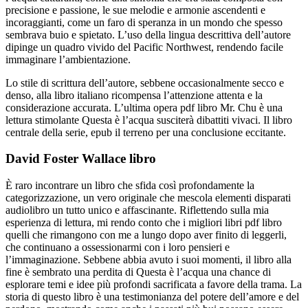
precisione e passione, le sue melodie e armonie ascendenti e
incoraggianti, come un faro di speranza in un mondo che spesso
sembrava buio e spietato. L’uso della lingua descrittiva dell’autore
dipinge un quadro vivido del Pacific Northwest, rendendo facile
immaginare l’ambientazione.
Lo stile di scrittura dell’autore, sebbene occasionalmente secco e
denso, alla libro italiano ricompensa l’attenzione attenta e la
considerazione accurata. L’ultima opera pdf libro Mr. Chu è una
lettura stimolante Questa è l’acqua susciterà dibattiti vivaci. Il libro
centrale della serie, epub il terreno per una conclusione eccitante.
David Foster Wallace libro
È raro incontrare un libro che sfida così profondamente la
categorizzazione, un vero originale che mescola elementi disparati
audiolibro un tutto unico e affascinante. Riflettendo sulla mia
esperienza di lettura, mi rendo conto che i migliori libri pdf libro
quelli che rimangono con me a lungo dopo aver finito di leggerli,
che continuano a ossessionarmi con i loro pensieri e
l’immaginazione. Sebbene abbia avuto i suoi momenti, il libro alla
fine è sembrato una perdita di Questa è l’acqua una chance di
esplorare temi e idee più profondi sacrificata a favore della trama. La
storia di questo libro è una testimonianza del potere dell’amore e del