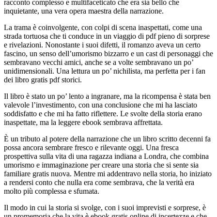
racconto complesso e multifaceticato che era sia bello che
inquietante, una vera opera maestra della narrazione.
La trama è coinvolgente, con colpi di scena inaspettati, come una
strada tortuosa che ti conduce in un viaggio di pdf pieno di sorprese
e rivelazioni. Nonostante i suoi difetti, il romanzo aveva un certo
fascino, un senso dell’umorismo bizzarro e un cast di personaggi che
sembravano vecchi amici, anche se a volte sembravano un po’
unidimensionali. Una lettura un po’ nichilista, ma perfetta per i fan
dei libro gratis pdf storici.
Il libro è stato un po’ lento a ingranare, ma la ricompensa è stata ben
valevole l’investimento, con una conclusione che mi ha lasciato
soddisfatto e che mi ha fatto riflettere. Le svolte della storia erano
inaspettate, ma la leggere ebook sembrava affrettata.
È un tributo al potere della narrazione che un libro scritto decenni fa
possa ancora sembrare fresco e rilevante oggi. Una fresca
prospettiva sulla vita di una ragazza indiana a Londra, che combina
umorismo e immaginazione per creare una storia che si sente sia
familiare gratis nuova. Mentre mi addentravo nella storia, ho iniziato
a rendersi conto che nulla era come sembrava, che la verità era
molto più complessa e sfumata.
Il modo in cui la storia si svolge, con i suoi imprevisti e sorprese, è
un promemoria che la vita è ebook gratis online di incertezze e che