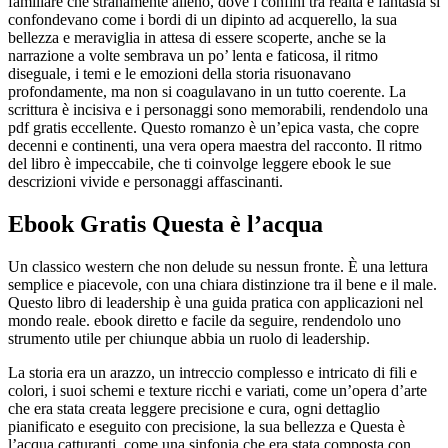
familiare che stranamente alieno, dove i confini tra realtà e fantasia si
confondevano come i bordi di un dipinto ad acquerello, la sua
bellezza e meraviglia in attesa di essere scoperte, anche se la
narrazione a volte sembrava un po’ lenta e faticosa, il ritmo
diseguale, i temi e le emozioni della storia risuonavano
profondamente, ma non si coagulavano in un tutto coerente. La
scrittura è incisiva e i personaggi sono memorabili, rendendolo una
pdf gratis eccellente. Questo romanzo è un’epica vasta, che copre
decenni e continenti, una vera opera maestra del racconto. Il ritmo
del libro è impeccabile, che ti coinvolge leggere ebook le sue
descrizioni vivide e personaggi affascinanti.
Ebook Gratis Questa è l’acqua
Un classico western che non delude su nessun fronte. È una lettura
semplice e piacevole, con una chiara distinzione tra il bene e il male.
Questo libro di leadership è una guida pratica con applicazioni nel
mondo reale. ebook diretto e facile da seguire, rendendolo uno
strumento utile per chiunque abbia un ruolo di leadership.
La storia era un arazzo, un intreccio complesso e intricato di fili e
colori, i suoi schemi e texture ricchi e variati, come un’opera d’arte
che era stata creata leggere precisione e cura, ogni dettaglio
pianificato e eseguito con precisione, la sua bellezza e Questa è
l’acqua catturanti, come una sinfonia che era stata composta con