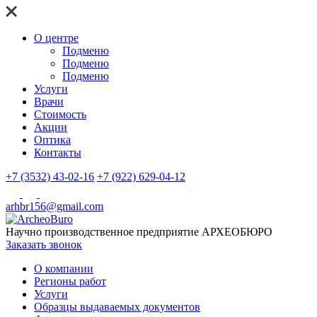
О центре
Подменю
Подменю
Подменю
Услуги
Врачи
Стоимость
Акции
Оптика
Контакты
+7 (3532) 43-02-16
+7 (922) 629-04-12
arhbr156@gmail.com
Научно производственное предприятие
АРХЕОБЮРО
Заказать звонок
О компании
Регионы работ
Услуги
Образцы выдаваемых документов