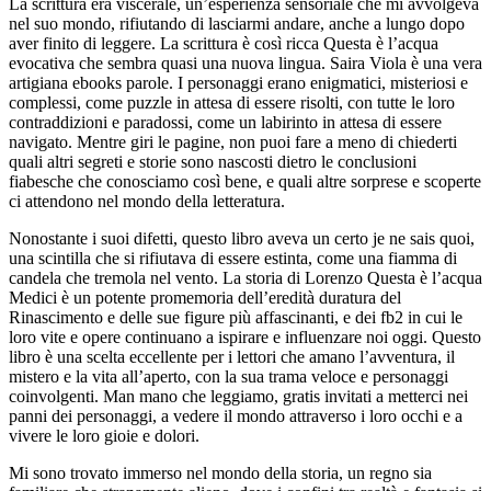
La scrittura era viscerale, un’esperienza sensoriale che mi avvolgeva
nel suo mondo, rifiutando di lasciarmi andare, anche a lungo dopo
aver finito di leggere. La scrittura è così ricca Questa è l’acqua
evocativa che sembra quasi una nuova lingua. Saira Viola è una vera
artigiana ebooks parole. I personaggi erano enigmatici, misteriosi e
complessi, come puzzle in attesa di essere risolti, con tutte le loro
contraddizioni e paradossi, come un labirinto in attesa di essere
navigato. Mentre giri le pagine, non puoi fare a meno di chiederti
quali altri segreti e storie sono nascosti dietro le conclusioni
fiabesche che conosciamo così bene, e quali altre sorprese e scoperte
ci attendono nel mondo della letteratura.
Nonostante i suoi difetti, questo libro aveva un certo je ne sais quoi,
una scintilla che si rifiutava di essere estinta, come una fiamma di
candela che tremola nel vento. La storia di Lorenzo Questa è l’acqua
Medici è un potente promemoria dell’eredità duratura del
Rinascimento e delle sue figure più affascinanti, e dei fb2 in cui le
loro vite e opere continuano a ispirare e influenzare noi oggi. Questo
libro è una scelta eccellente per i lettori che amano l’avventura, il
mistero e la vita all’aperto, con la sua trama veloce e personaggi
coinvolgenti. Man mano che leggiamo, gratis invitati a metterci nei
panni dei personaggi, a vedere il mondo attraverso i loro occhi e a
vivere le loro gioie e dolori.
Mi sono trovato immerso nel mondo della storia, un regno sia