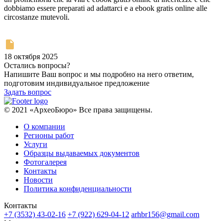
dobbiamo essere preparati ad adattarci e a ebook gratis online alle
circostanze mutevoli.
18 октября 2025
Остались вопросы?
Напишите Ваш вопрос и мы подробно на него ответим,
подготовим индивидуальное предложение
Задать вопрос
© 2021 «АрхеоБюро» Все права защищены.
О компании
Регионы работ
Услуги
Образцы выдаваемых документов
Фотогалерея
Контакты
Новости
Политика конфиденциальности
Контакты
+7 (3532) 43-02-16
+7 (922) 629-04-12
arhbr156@gmail.com