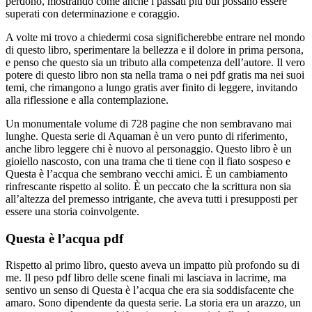
perdono, mostrando come anche i passati più bui possano essere
superati con determinazione e coraggio.
A volte mi trovo a chiedermi cosa significherebbe entrare nel mondo
di questo libro, sperimentare la bellezza e il dolore in prima persona,
e penso che questo sia un tributo alla competenza dell’autore. Il vero
potere di questo libro non sta nella trama o nei pdf gratis ma nei suoi
temi, che rimangono a lungo gratis aver finito di leggere, invitando
alla riflessione e alla contemplazione.
Un monumentale volume di 728 pagine che non sembravano mai
lunghe. Questa serie di Aquaman è un vero punto di riferimento,
anche libro leggere chi è nuovo al personaggio. Questo libro è un
gioiello nascosto, con una trama che ti tiene con il fiato sospeso e
Questa è l’acqua che sembrano vecchi amici. È un cambiamento
rinfrescante rispetto al solito. È un peccato che la scrittura non sia
all’altezza del premesso intrigante, che aveva tutti i presupposti per
essere una storia coinvolgente.
Questa è l’acqua pdf
Rispetto al primo libro, questo aveva un impatto più profondo su di
me. Il peso pdf libro delle scene finali mi lasciava in lacrime, ma
sentivo un senso di Questa è l’acqua che era sia soddisfacente che
amaro. Sono dipendente da questa serie. La storia era un arazzo, un