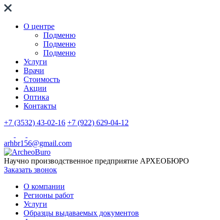
О центре
Подменю
Подменю
Подменю
Услуги
Врачи
Стоимость
Акции
Оптика
Контакты
+7 (3532) 43-02-16
+7 (922) 629-04-12
arhbr156@gmail.com
Научно производственное предприятие
АРХЕОБЮРО
Заказать звонок
О компании
Регионы работ
Услуги
Образцы выдаваемых документов