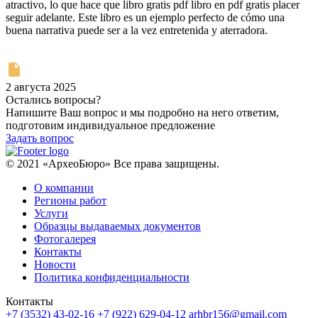
atractivo, lo que hace que libro gratis pdf libro en pdf gratis placer
seguir adelante. Este libro es un ejemplo perfecto de cómo una
buena narrativa puede ser a la vez entretenida y aterradora.
2 августа 2025
Остались вопросы?
Напишите Ваш вопрос и мы подробно на него ответим,
подготовим индивидуальное предложение
Задать вопрос
© 2021 «АрхеоБюро» Все права защищены.
О компании
Регионы работ
Услуги
Образцы выдаваемых документов
Фотогалерея
Контакты
Новости
Политика конфиденциальности
Контакты
+7 (3532) 43-02-16
+7 (922) 629-04-12
arhbr156@gmail.com