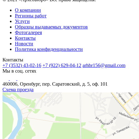
О компании
Регионы работ
Услуги
Образцы выдаваемых документов
Фотогалерея
Контакты
Новости
Политика конфиденциальности
Контакты
+7 (3532) 43-02-16
+7 (922) 629-04-12
arhbr156@gmail.com
Мы в соц. сетях
460006, Оренбург, пер. Саратовский, д. 5, оф. 101
Схема проезда