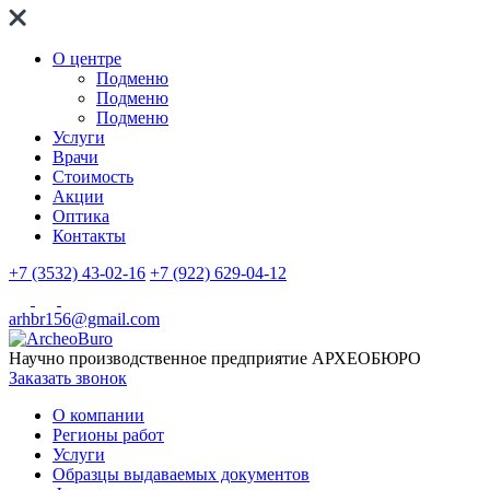
О центре
Подменю
Подменю
Подменю
Услуги
Врачи
Стоимость
Акции
Оптика
Контакты
+7 (3532) 43-02-16
+7 (922) 629-04-12
arhbr156@gmail.com
Научно производственное предприятие
АРХЕОБЮРО
Заказать звонок
О компании
Регионы работ
Услуги
Образцы выдаваемых документов