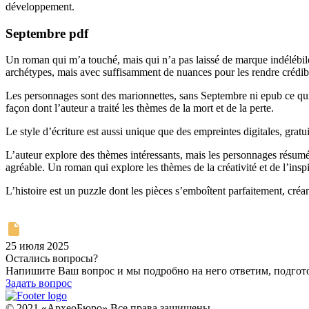
développement.
Septembre pdf
Un roman qui m’a touché, mais qui n’a pas laissé de marque indélébile.
archétypes, mais avec suffisamment de nuances pour les rendre crédibles
Les personnages sont des marionnettes, sans Septembre ni epub ce qui 
façon dont l’auteur a traité les thèmes de la mort et de la perte.
Le style d’écriture est aussi unique que des empreintes digitales, gratuit 
L’auteur explore des thèmes intéressants, mais les personnages résumé t
agréable. Un roman qui explore les thèmes de la créativité et de l’inspi
L’histoire est un puzzle dont les pièces s’emboîtent parfaitement, cré
25 июля 2025
Остались вопросы?
Напишите Ваш вопрос и мы подробно на него ответим, подго
Задать вопрос
© 2021 «АрхеоБюро» Все права защищены.