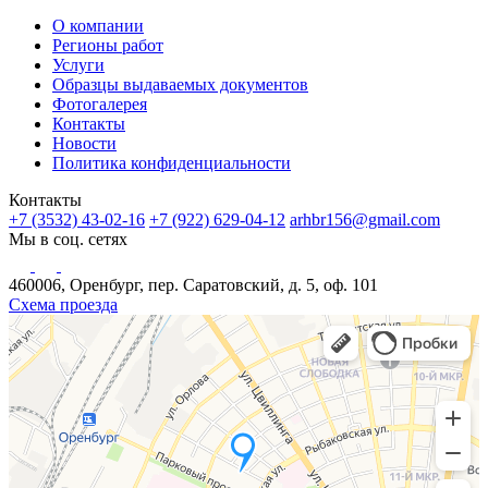
О компании
Регионы работ
Услуги
Образцы выдаваемых документов
Фотогалерея
Контакты
Новости
Политика конфиденциальности
Контакты
+7 (3532) 43-02-16
+7 (922) 629-04-12
arhbr156@gmail.com
Мы в соц. сетях
460006, Оренбург, пер. Саратовский, д. 5, оф. 101
Схема проезда