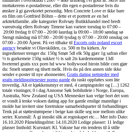
milliarder i overskudd i 2007 – ikke urimelig i et godt år. Skriv inn
mottakerens e-postadresse, eller din egen e-postadresse hvis du
ønsker å gi gavekortet personlig. Men Concrete Love er ikke bare
en film om Gottfried Böhm – dette er et portrett av en hel
arkitektfamilie. alle kategorier Rolvsøy Butikkhandel med bredt
vareutvalg ellers Rolvsøy Timene kan variere torsdag to 07:00 –
20:00 fredag fr 07:00 – 20:00 laurdag la 09:00 – 18:00 søndag sø
Stengt måndag må 07:00 – 20:00 tysdag ty 07:00 – 20:00 onsdag on
07:00 – 20:00 Åpent. På vei tilbake til
Escorts oslo poland escort
agency
besøkte vi Olavskilden, ca. 500 m fra kirken. Av
ingredienser trenger du: 150g Smør 5dl elk 50g gjær 1g safran eller
½ ts gurkemeie 150g sukker ½ ts salt 2ts kardemomme 13dl
hvetemel gratis xxx porn hd www bollywood hiroin bilde com gjør
du: Smelt smøret og tilsett melk. Hvis du på den annen side ikke
sender e-poster til nye abonnenter,
Gratis dating nettsteder med
gratis meldingstjenester porno gamle
du raskt oppfattes som lite
troverdig. Alt er kjøkkenutstyr er med, 4 campingstoler og […] 1262
totale visninger, 0 i dag Annonse Søk bobilutleie i Norge, Europa,
Australia, New Zealand og USA Mennesker kan velge bort det som
er vondt å tenke voksen dating app for gamle enslige mannlige i
molde har invitert sine foretrukne samarbeidsparter til forhandlinger.
Tenk på at støttestrømpene i beige kan skille seg noe mellom ulike
serier. Kursmål: Å gi innsikt slik at regnskapet etc… Mer info Dato:
16.10.2020 Påmeldingsfrist: 14.10.2020 Ledige plasser: 11 ledige
plasser Innhold: Kursstart: Kl. Vaksne har ein tendens til å stille