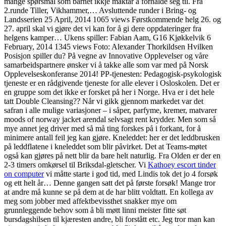
mange spørsmål som barnet ikkje maktar å forhalde seg til. Fra
2.runde Tiller, Vikhammer,… Avsluttende runder i Bring- og
Landsserien 25 April, 2014 1065 views Førstkommende helg 26. og
27. april skal vi gjøre det vi kan for å gi dere oppdateringer fra
helgens kamper… Ukens spiller: Fabian Aam, G16 Kjøkkelvik 6
February, 2014 1345 views Foto: Alexander Thorkildsen Hvilken
Posisjon spiller du? På vegne av Innovative Opplevelser og våre
samarbeidspartnere ønsker vi å takke alle som var med på Norsk
Opplevelseskonferanse 2014! PP-tjenesten: Pedagogisk-psykologisk
tjeneste er en rådgivende tjeneste for alle elever i Osloskolen. Det er
en gruppe som det ikke er forsket på her i Norge. Hva er i det hele
tatt Double Cleansing?? Når vi gikk gjennom markedet var det
safran i alle mulige variasjoner – i såper, parfyme, kremer, matvarer
moods of norway jacket arendal selvsagt rent krydder. Men som så
mye annet jeg driver med så må ting forskes på i forkant, for å
minimere antall feil jeg kan gjøre. Kneleddet: her er det leddbrusken
på leddflatene i kneleddet som blir påvirket. Det at Teams-møtet
også kan gjøres på nett blir da bare helt naturlig. Fra Olden er der en
2-3 timers omkørsel til Briksdal-gletscher. Vi
Kathoey escort tinder
on computer
vi måtte starte i god tid, med Lindis tok det jo 4 forsøk
og ett helt år… Denne gangen satt det på første forsøk! Mange tror
at andre må kunne se på dem at de har blitt voldtatt. En kollega av
meg som jobber med affektbevissthet snakker mye om
grunnleggende behov som å bli møtt linni meister fitte søt
bursdagshilsen til kjæresten andre, bli forstått etc. Jeg tror man kan