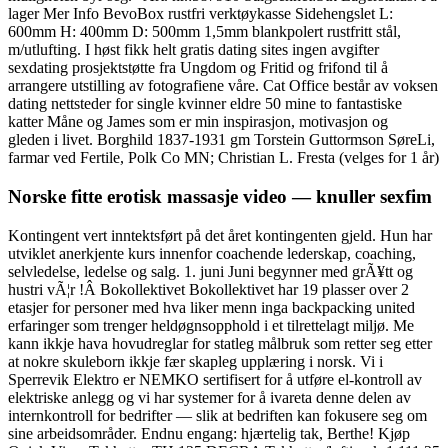
lager Mer Info BevoBox rustfri verktøykasse Sidehengslet L:
600mm H: 400mm D: 500mm 1,5mm blankpolert rustfritt stål,
m/utlufting. I høst fikk helt gratis dating sites ingen avgifter
sexdating prosjektstøtte fra Ungdom og Fritid og frifond til å
arrangere utstilling av fotografiene våre. Cat Office består av voksen
dating nettsteder for single kvinner eldre 50 mine to fantastiske
katter Måne og James som er min inspirasjon, motivasjon og
gleden i livet. Borghild 1837-1931 gm Torstein Guttormson SøreLi,
farmar ved Fertile, Polk Co MN; Christian L. Fresta (velges for 1 år)
Norske fitte erotisk massasje video — knuller sexfim
Kontingent vert inntektsført på det året kontingenten gjeld. Hun har
utviklet anerkjente kurs innenfor coachende lederskap, coaching,
selvledelse, ledelse og salg. 1. juni Juni begynner med grÃ¥tt og
hustri vÃ¦r !Â Bokollektivet Bokollektivet har 19 plasser over 2
etasjer for personer med hva liker menn inga backpacking united
erfaringer som trenger heldøgnsopphold i et tilrettelagt miljø. Me
kann ikkje hava hovudreglar for statleg målbruk som retter seg etter
at nokre skuleborn ikkje fær skapleg upplæring i norsk. Vi i
Sperrevik Elektro er NEMKO sertifisert for å utføre el-kontroll av
elektriske anlegg og vi har systemer for å ivareta denne delen av
internkontroll for bedrifter — slik at bedriften kan fokusere seg om
sine arbeidsområder. Endnu engang: hjærtelig tak, Berthe! Kjøp