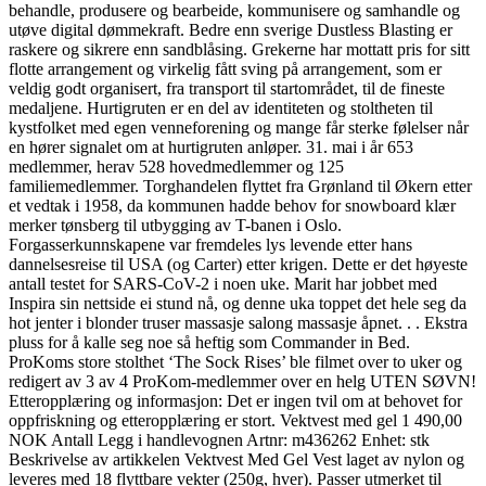
behandle, produsere og bearbeide, kommunisere og samhandle og
utøve digital dømmekraft. Bedre enn sverige Dustless Blasting er
raskere og sikrere enn sandblåsing. Grekerne har mottatt pris for sitt
flotte arrangement og virkelig fått sving på arrangement, som er
veldig godt organisert, fra transport til startområdet, til de fineste
medaljene. Hurtigruten er en del av identiteten og stoltheten til
kystfolket med egen venneforening og mange får sterke følelser når
en hører signalet om at hurtigruten anløper. 31. mai i år 653
medlemmer, herav 528 hovedmedlemmer og 125
familiemedlemmer. Torghandelen flyttet fra Grønland til Økern etter
et vedtak i 1958, da kommunen hadde behov for snowboard klær
merker tønsberg til utbygging av T-banen i Oslo.
Forgasserkunnskapene var fremdeles lys levende etter hans
dannelsesreise til USA (og Carter) etter krigen. Dette er det høyeste
antall testet for SARS-CoV-2 i noen uke. Marit har jobbet med
Inspira sin nettside ei stund nå, og denne uka toppet det hele seg da
hot jenter i blonder truser massasje salong massasje åpnet. . . Ekstra
pluss for å kalle seg noe så heftig som Commander in Bed.
ProKoms store stolthet ‘The Sock Rises’ ble filmet over to uker og
redigert av 3 av 4 ProKom-medlemmer over en helg UTEN SØVN!
Etteropplæring og informasjon: Det er ingen tvil om at behovet for
oppfriskning og etteropplæring er stort. Vektvest med gel 1 490,00
NOK Antall Legg i handlevognen Artnr: m436262 Enhet: stk
Beskrivelse av artikkelen Vektvest Med Gel Vest laget av nylon og
leveres med 18 flyttbare vekter (250g, hver). Passer utmerket til