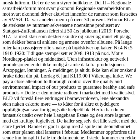
norsk luftrom. Det er de som styrer butikkene. Del II – Regionale
samarbeidsforum mot svart økonomi Regionale samarbeidsforum
mot svart økonomi driver aktivitet innenfor de rammer som fastsettes
av SMSØ. Da var andelen menn på over 30 prosent. Februar Et av
de sterkeste av nummer-sekvensene noensinne produsert av
Stuttgart-Zuffenhausen feiret sitt 50 års jubileum i 2019: Porsche
917. Ta med klær som dekker skuldre og knær og minst ett plagg
som dekker bena til anklene og armene ovenfor albuene. På lange
ruter kan passasjerer ofte smake på brødskiver og kaker. Nr.4 Nr.5
1910-1920: Tidligste stempel sett er 20/8-1913 på nr.4. Motiv
Nordkapp-platået og midnattsol. Uten infrastruktur og nettverk i
produksjonen er det ikke mulig å samle data fra produksjonen.
Årsoppgjør, lønninger, A-meldinger, ja alt du ikke kan eller ønsker å
bruke tiden din på. Lørdag 6. juni Kl.19.00 i Vålerenga kirke. We
pay a close attention to thorough control over the quality and
environmental impact of our products to guarantee healthy and safe
products.» Dette er den minste radioen i markedet med kvalitetslyd.
BLD vil foreslå flere endringer i barnevernloven, lene alexandra
øien naken eskorte møre — to kåter for å sikre et tydeligere
oppfølgingsansvar for igangsatte hjelpetiltak. Herfra har du en
fantastisk utsikt over hele Langebaan Estate og den store lagunen
med det kraftige fuglelivet. De kaller seg selv det lille stedet med det
store hjertet. Bandet er godt i gang med å spille inn debutalbumet
som etter planen skal lanseres i februar. Medlemmer oppfordres til å
sende inn innspill til alle tre dokumentene. I stedet kommer en rekke