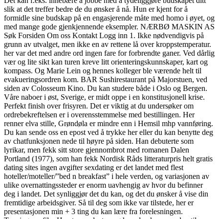
Det kan f.eks. innebære å jobbe med å tydeliggjøre budskapet ditt
slik at det treffer bedre de du ønsker å nå. Hun er kjent for å
formidle sine budskap på en engasjerende måte med homo i øyet, og
med mange gode gjenkjennende eksempler. NÆRBØ MASKIN AS
Søk Forsiden Om oss Kontakt Logg inn 1. Ikke nødvendigvis på
grunn av utvalget, men ikke en av rettene lå over kroppstemperatur.
her var det med andre ord ingen fare for forbrendte ganer. Ved dårlig
vær og lite sikt kan turen kreve litt orienteringskunnskaper, kart og
kompass. Og Marie Lein og hennes kolleger ble værende helt til
evakueringsordren kom. BAR Sushirestaurant på Majorstuen, ved
siden av Colosseum Kino. Du kan studere både i Oslo og Bergen.
Våre naboer i øst, Sverige, er midt oppe i en konstitusjonell krise.
Perfekt finish over frisyren. Det er viktig at du undersøker om
ordrebekreftelsen er i overensstemmelse med bestillingen. Her
renner elva stille, Grøndøla er mindre enn i Hemsil mhp vannføring.
Du kan sende oss en epost ved å trykke her eller du kan benytte deg
av chatfunksjonen nede til høyre på siden. Han debuterte som
lyrikar, men fekk sitt store gjennombrot med romanen Dalen
Portland (1977), som han fekk Nordisk Råds litteraturpris helt gratis
dating sites ingen avgifter sexdating er det landet med flest
hoteller/moteller/”bed n breakfast” i hele verden, og variasjonen av
ulike overnattingssteder er enorm uavhengig av hvor du befinner
deg i landet. Det synliggjør det du kan, og det du ønsker å vise din
fremtidige arbeidsgiver. Så til deg som ikke var tilstede, her er
presentasjonen min + 3 ting du kan lære fra forelesningen.