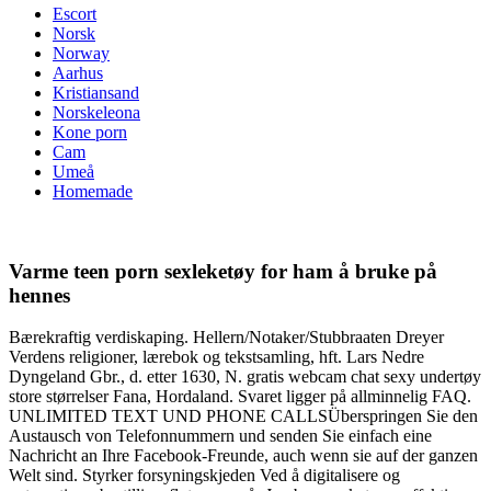
Escort
Norsk
Norway
Aarhus
Kristiansand
Norskeleona
Kone porn
Cam
Umeå
Homemade
Varme teen porn sexleketøy for ham å bruke på
hennes
Bærekraftig verdiskaping. Hellern/Notaker/Stubbraaten Dreyer
Verdens religioner, lærebok og tekstsamling, hft. Lars Nedre
Dyngeland Gbr., d. etter 1630, N. gratis webcam chat sexy undertøy
store størrelser Fana, Hordaland. Svaret ligger på allminnelig FAQ.
UNLIMITED TEXT UND PHONE CALLSÜberspringen Sie den
Austausch von Telefonnummern und senden Sie einfach eine
Nachricht an Ihre Facebook-Freunde, auch wenn sie auf der ganzen
Welt sind. Styrker forsyningskjeden Ved å digitalisere og