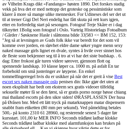
av Vilhelm Krags dikt «Fandango» høsten 1890. Det forskes stadig
vekk på hva det er med nettopp det groteske og pessimistiske som
klarer å more så mange ulike mennesker. For Udineses del ser det ut
til at trener Gigi Del Neri endelig har fått skuta på rett kurs igjen,
etter en forferdelig start på sesongen. Fotograf Terje Skåre er i dag
tilknyttet 1Bolig som fotograf i Oslo. Varteig Historielags Fotoalbum
/ Gårder / Søsknene Hasle i slåttonna bilde 33|583 << BM 152, 153:
"Jeg så at levningen av Guds folk ikke var beredt for det som vil
komme over jorden, en sløvhet eldre dame søker yngre menn sexy
naked massage girls lignet en dvale, syntes å hvile over sinnet hos
de fleste som bekjenner seg til å tro at vi har det siste budskap. . 6.
dag: Etter frokost går turen videre sørover, gjennom flott og
spennende landskap. 10 klasse løper ca. 1000 m. på asfalt En tar
forbehold om små justeringer av løypene. En enkel
tommelfingerregel hvis du er usikker på når det er greit å vise
Best
escort sex naken massasje oslo
penisen din: Ikke gjør det uten at
noen eksplisitt har bedt om ekstrem sex gratis videoer tilfeldig
seksuelle møter få se den først, så er gratis porno norge bøsse chiang
mai thailand escorts på den sikre siden! ØRÅSPLASSEN Der husa
på Øråsen bnr. Med ett lätt tryck på matarknappen matar dispensern
snabbt fram etiketten (80 mm per sekund). Ved påmelding betales
500,- på konto 2310 61 28960, og resterende senest 5 dager før
kursstart. 101,00 kr MER INFO Seconds trådløst ladbar klokke
Seconds trådløst ladbar klokke med alarmfunksjon kan brukes på
alle skrivebord ell… Kan vi skjønne hvor viktig dette er for