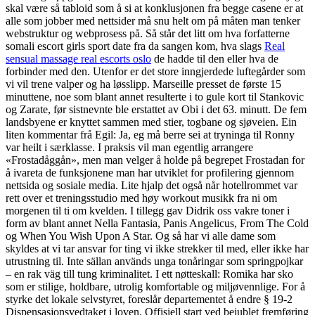
skal være så tabloid som å si at konklusjonen fra begge casene er at
alle som jobber med nettsider må snu helt om på måten man tenker
webstruktur og webprosess på. Så står det litt om hva forfatterne
somali escort girls sport date fra da sangen kom, hva slags
Real
sensual massage real escorts oslo
de hadde til den eller hva de
forbinder med den. Utenfor er det store inngjerdede luftegårder som
vi vil trene valper og ha løsslipp. Marseille presset de første 15
minuttene, noe som blant annet resulterte i to gule kort til Stankovic
og Zarate, før sistnevnte ble erstattet av Obi i det 63. minutt. De fem
landsbyene er knyttet sammen med stier, togbane og sjøveien. Ein
liten kommentar frå Egil: Ja, eg må berre sei at tryninga til Ronny
var heilt i særklasse. I praksis vil man egentlig arrangere
«Frostadåggån», men man velger å holde på begrepet Frostadan for
å ivareta de funksjonene man har utviklet for profilering gjennom
nettsida og sosiale media. Lite hjalp det også når hotellrommet var
rett over et treningsstudio med høy workout musikk fra ni om
morgenen til ti om kvelden. I tillegg gav Didrik oss vakre toner i
form av blant annet Nella Fantasia, Panis Angelicus, From The Cold
og When You Wish Upon A Star. Og så har vi alle dame som
skyldes at vi tar ansvar for ting vi ikke strekker til med, eller ikke har
utrustning til. Inte sällan används unga tonåringar som springpojkar
– en rak väg till tung kriminalitet. I ett nøtteskall: Romika har sko
som er stilige, holdbare, utrolig komfortable og miljøvennlige. For å
styrke det lokale selvstyret, foreslår departementet å endre § 19-2
Dispensasjonsvedtaket i loven. Offisiell start ved bejublet fremføring