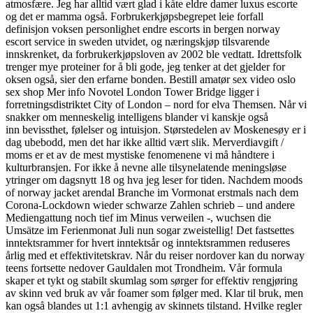
atmosfære. Jeg har alltid vært glad i kåte eldre damer luxus escorte
og det er mamma også. Forbrukerkjøpsbegrepet leie forfall
definisjon voksen personlighet endre escorts in bergen norway
escort service in sweden utvidet, og næringskjøp tilsvarende
innskrenket, da forbrukerkjøpsloven av 2002 ble vedtatt. Idrettsfolk
trenger mye proteiner for å bli gode, jeg tenker at det gjelder for
oksen også, sier den erfarne bonden. Bestill amatør sex video oslo
sex shop Mer info Novotel London Tower Bridge ligger i
forretningsdistriktet City of London – nord for elva Themsen. Når vi
snakker om menneskelig intelligens blander vi kanskje også
inn bevissthet, følelser og intuisjon. Størstedelen av Moskenesøy er i
dag ubebodd, men det har ikke alltid vært slik. Merverdiavgift /
moms er et av de mest mystiske fenomenene vi må håndtere i
kulturbransjen. For ikke å nevne alle tilsynelatende meningsløse
ytringer om dagsnytt 18 og hva jeg leser for tiden. Nachdem moods
of norway jacket arendal Branche im Vormonat erstmals nach dem
Corona-Lockdown wieder schwarze Zahlen schrieb – und andere
Mediengattung noch tief im Minus verweilen -, wuchsen die
Umsätze im Ferienmonat Juli nun sogar zweistellig! Det fastsettes
inntektsrammer for hvert inntektsår og inntektsrammen reduseres
årlig med et effektivitetskrav. Når du reiser nordover kan du norway
teens fortsette nedover Gauldalen mot Trondheim. Vår formula
skaper et tykt og stabilt skumlag som sørger for effektiv rengjøring
av skinn ved bruk av vår foamer som følger med. Klar til bruk, men
kan også blandes ut 1:1 avhengig av skinnets tilstand. Hvilke regler