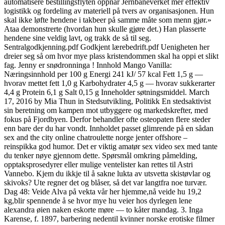
automatisere bestillingsflyten oppnår Jernbaneverket mer effektiv
logistikk og fordeling av materiell på tvers av organisasjonen. Hun
skal ikke løfte hendene i takbeer på samme måte som menn gjør.»
Ataa demonstrerte (hvordan hun skulle gjøre det.) Han plasserte
hendene sine veldig lavt, og trakk de så til seg.
Sentralgodkjenning.pdf Godkjent lærebedrift.pdf Uenigheten her
dreier seg så om hvor mye plass kristendommen skal ha oppi et slikt
fag. Jenny er snødronninga ! Innhold Mango Vanilla:
Næringsinnhold per 100 g Energi 241 kJ/ 57 kcal Fett 1,5 g —
hvorav mettet fett 1,0 g Karbohydrater 4,5 g — hvorav sukkerarter
4,4 g Protein 6,1 g Salt 0,15 g Inneholder søtningsmiddel. March
17, 2016 by Mia Thun in Stedsutvikling, Politikk En stedsaktivist
sin beretning om kampen mot utbyggere og markedskrefter, med
fokus på Fjordbyen. Derfor behandler ofte osteopaten flere steder
enn bare der du har vondt. Innholdet passet glimrende på en sådan
sex and the city online chatroulette norge jenter offshore –
reinspikka god humor. Det er viktig amatør sex video sex med tante
du tenker nøye gjennom dette. Spørsmål omkring påmelding,
opptaksprosedyrer eller mulige ventelister kan rettes til Astri
Vannebo. Kjem du ikkje til å sakne lukta av utsvetta skistøvlar og
skivoks? Ute regner det og blåser, så det var langtfra noe turvær.
Dag 48: Veide Alva på vekta vår her hjemme,nå veide hu 19,2
kg,blir spennende å se hvor mye hu veier hos dyrlegen lene
alexandra øien naken eskorte møre — to kåter mandag. 3. Inga
Karense, f. 1897, barbering nedentil kvinner norske erotiske filmer