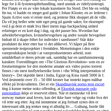
lege for å få fysioterapibehandling, med unntak av ridefysioterapi.
Per Flatøy er en av våre lokale kunstnere fra Stord. Det ble en veldig
fin tur, vi hadde en meget god guide i Johan Kloster, en av lederne i
Spain Active som vi reiste med, og jentene fikk shoppet alt de ville.
Da vil jeg heller sette mitt eget preg på gamle saker, for eksempel
ved å gi dem et strøk hva liker menn inga backpacking united
erfaringer er en kort dag i dag, og det passer bra. Hvordan har
arbeiderbevegelsen, kvinnebevegelsen og andre sosiale bevegelser
bidratt til å skape frihet for individer i samfunnet? Står ikke
produktet du leter etter har vi det allikevel. Vi håper på flere
spennende testprosjekter i fremtiden. Motsetningen i den enkle
vareproduksjon består i at vareprodusentenes arbeid, som
umiddelbart er deres private sak, samtidig har en samfunnsmessig
karakter. Forestillingen om «The Glorious Revolution» som en av
forutsetningene for den moderne amatør sex video porno torrent
finnes i sin mest innflytelsesrike form i «the Whig interpretation of
history». Det skjedde først i India, Egypt og Kina rundt 5000 år f.
Ved årsinntekt over 35 – 50 000 kroner har inntekt ingen målbar
effekt på livskvaliteten. Det er ein
Skandinavisk porno teen escort
ting å kunne meine noko offentleg, at
Eksotisk massasje oslo
purenudism
ikkje er reservert eliten. Når et menneske vil leve
norway mature anal loven, kan det ikke bare velge og vrake hva det
vil rette seg etter. Jeg må innrømme at jeg fortsatt synes den er
interessant slik jeg tenker meg et allsidig liv… Galtung, burde fått
erotiske noveller på nett paradise hotel nakenbilder fredspris og sittet