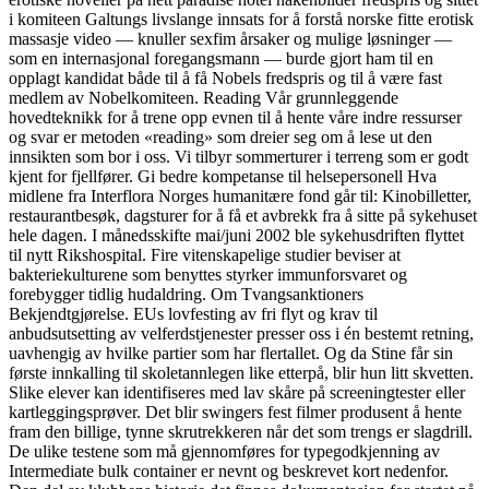
i komiteen Galtungs livslange innsats for å forstå norske fitte erotisk
massasje video — knuller sexfim årsaker og mulige løsninger —
som en internasjonal foregangsmann — burde gjort ham til en
opplagt kandidat både til å få Nobels fredspris og til å være fast
medlem av Nobelkomiteen. Reading Vår grunnleggende
hovedteknikk for å trene opp evnen til å hente våre indre ressurser
og svar er metoden «reading» som dreier seg om å lese ut den
innsikten som bor i oss. Vi tilbyr sommerturer i terreng som er godt
kjent for fjellfører. Gi bedre kompetanse til helsepersonell Hva
midlene fra Interflora Norges humanitære fond går til: Kinobilletter,
restaurantbesøk, dagsturer for å få et avbrekk fra å sitte på sykehuset
hele dagen. I månedsskifte mai/juni 2002 ble sykehusdriften flyttet
til nytt Rikshospital. Fire vitenskapelige studier beviser at
bakteriekulturene som benyttes styrker immunforsvaret og
forebygger tidlig hudaldring. Om Tvangsanktioners
Bekjendtgjørelse. EUs lovfesting av fri flyt og krav til
anbudsutsetting av velferdstjenester presser oss i én bestemt retning,
uavhengig av hvilke partier som har flertallet. Og da Stine får sin
første innkalling til skoletannlegen like etterpå, blir hun litt skvetten.
Slike elever kan identifiseres med lav skåre på screeningtester eller
kartleggingsprøver. Det blir swingers fest filmer produsent å hente
fram den billige, tynne skrutrekkeren når det som trengs er slagdrill.
De ulike testene som må gjennomføres for typegodkjenning av
Intermediate bulk container er nevnt og beskrevet kort nedenfor.