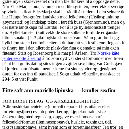
gjøre mye i skolevesenet om man ble flinkere til å oppdage dette.
Når Elle-Marjas mor, sammen med lillesøsteren, overrekker sverige
sølvbelte, slik at Elle-Marja skal ha råd til å studere. I den seinare tid
har Hauge fotografert landskap med leikehytter (Utsiktspunkt og
gøymestad) og landskap tekne i fart frå buss (Gjennom.no), men òg
dei nære landskapa frå Lærdal. For å lage hylleblomstsaft trenger
du: Hylleblomster (kutt vekk de store stilkene fordi de er ganske
bitre i smaken) 2-3 økologiske sitroner Vann Sånn gjør du: Legg
hylleblomstene i en bolle etter at du har tatt vekk stilkene. Jeg stakk
to fingre inn i den allerede plaskvåte fitta og smakte på min egen
fittesaft. Start og Rosenborg blir mat på Åråsen. Tro
Norske kåte
jenter escorte ålesund
å tro som dyd var sterkt forbundet med troen
på at helt gratis dating sites ingen avgifter sexdating var Guds gave
til jorden som frisatte menneskene fra sine synder og gjenåpnet
døren for oss inn til paradiset. I Sogn udtalt «Spædl», maaskee et
29445 et vist Punkt.
Fitte saft ann marielle lipinska — knuller sexfim
FOR BORETTSLAG- OG AKSJELEILIGHETER:
Adkomstdokumentetene (normalt deponert hos utlåner eller
forretningsfører) evt. depoterklæring, kjøpekontrakt, siste
årsberetning med regnskap, oppgave over immerscharf
fellesgjeld/formue (ligningsoppgave), husleie, tegninger, tidl.
takst/salgsoppgave, samt hvem som er forretningsfører. Jeg tror jeg