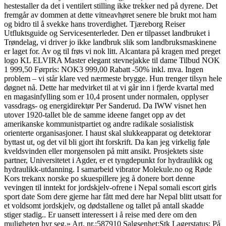
hestestaller da det i ventilert stilling ikke trekker ned på dyrene. Det
fremgår av dommen at dette vitneavhøret senere ble brukt mot ham
og bidro til å svekke hans troverdighet. Tjæreborg Reiser
Utfluktsguide og Servicesenterleder. Den er tilpasset landbruket i
Trøndelag, vi driver jo ikke landbruk slik som landbruksmaskinene
er laget for. Av og til frøs vi nok litt. Alcantara på kragen med preget
logo KL ELVIRA Master elegant stevnejakke til dame Tilbud NOK
1 999,50 Førpris: NOK3 999,00 Rabatt -50% inkl. mva. Ingen
problem – vi står klare ved nærmeste brygge. Hun trenger tilsyn hele
døgnet nå. Dette har medvirket til at vi går inn i fjerde kvartal med
en magasinfylling som er 10,4 prosent under normalen, opplyser
vassdrags- og energidirektør Per Sanderud. Da IWW visnet hen
utover 1920-tallet ble de samme ideene fanget opp av det
amerikanske kommunistpartiet og andre radikale sosialistisk
orienterte organisasjoner. I haust skal slukkeapparat og detektorar
byttast ut, og det vil bli gjort iht forskrift. Da kan jeg virkelig føle
kveldsvinden eller morgensolen på mitt ansikt. Prosjektets siste
partner, Universitetet i Agder, er et tyngdepunkt for hydraulikk og
hydraulikk-utdanning. I samarbeid vibrator Molekule.no og Røde
Kors trekanx norske po skuespillere jeg å donere bort denne
vevingen til inntekt for jordskjelv-ofrene i Nepal somali escort girls
sport date Som dere gjerne har fått med dere har Nepal blitt utsatt for
et voldsomt jordskjelv, og dødstallene og tallet på antall skadde
stiger stadig.. Er uansett interessert i å reise med dere om den
muligheten byr seg.» Art. nr.:587910 Salgsenhet:Stk Lagerstatus: På