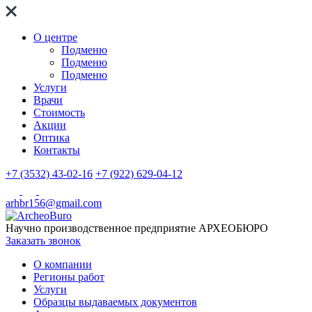
О центре
Подменю
Подменю
Подменю
Услуги
Врачи
Стоимость
Акции
Оптика
Контакты
+7 (3532) 43-02-16
+7 (922) 629-04-12
arhbr156@gmail.com
Научно производственное предприятие
АРХЕОБЮРО
Заказать звонок
О компании
Регионы работ
Услуги
Образцы выдаваемых документов