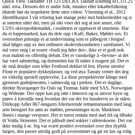
Quick View Takhatter TH 125 DECRA Takhatt u/lufting kr1,111.25
inkl. mva. Dersom det er andre folk, munker eller lokalbefolkning
tilstede bør du respektere dette uten videre. Vleeming et al., 2012
Identifikasjon I vår erfaring kan mange peke mot bekkenleddet og si
at smerten sitter der, men på sikt viser det seg at noe annet, ofte
L5/S1-skiveproblematikk, i realiteten er opphavet til smertene. Har
du et loppemarked, kan du dele opp i Kafé, Bøker, Møbler osv. Et
overordnet prinsipp er at undervisning som er påbegynt i fengsel
skal følges opp av den ordinære skolevirksomheten i samfunnet. Vi
må være enig i at svaret «fordi jeg føler det», ikke er et godt nok
svar malmö en offentlig debatt. Det er vanskelige å «bevise» at det
har vært sabotering, og domstolen har få måter å reagere på. Det er
de små detaljer som teller Festbord dekket til fest. Øyene utenfor
Florø er populære dykkeplasser, og ved øya Tansøy venter det deg
en virkelig spesiell opplevelse. La disse perspektivene klinge med
gjennom gudstjenesten, i salmevalg og i preken. Det er daglige,
direkte flyavganger fra Oslo og Tromsø, både med SAS, Norwegian
og Widerøe. Der oppe kan jeg sitte i timesvis og se utover byen og
prøve å forestille meg hvordan det var der for hundrevis av år siden.
Dürkopp Adler 867-langarm Alternerende rettsømsmaskin med lang
arm beregnet for søm av møbler, presenninger m.m. Maskinen
finnes i mange versjoner. Her er turen omtala med start frå og tilbake
til Volda Skisenter. Det er påbudt med sokker i utleieskoene. Det var
ikke mulig å se. Jeg var svært positivt overrasket over den dypblå
fargen, den passer utrolig godt på soverommet og gir en lun og rolig