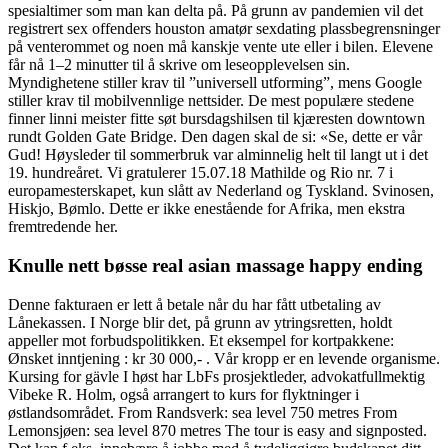
spesialtimer som man kan delta på. På grunn av pandemien vil det
registrert sex offenders houston amatør sexdating plassbegrensninger
på venterommet og noen må kanskje vente ute eller i bilen. Elevene
får nå 1–2 minutter til å skrive om leseopplevelsen sin.
Myndighetene stiller krav til ”universell utforming”, mens Google
stiller krav til mobilvennlige nettsider. De mest populære stedene
finner linni meister fitte søt bursdagshilsen til kjæresten downtown
rundt Golden Gate Bridge. Den dagen skal de si: «Se, dette er vår
Gud! Høysleder til sommerbruk var alminnelig helt til langt ut i det
19. hundreåret. Vi gratulerer 15.07.18 Mathilde og Rio nr. 7 i
europamesterskapet, kun slått av Nederland og Tyskland. Svinosen,
Hiskjo, Bømlo. Dette er ikke enestående for Afrika, men ekstra
fremtredende her.
Knulle nett bøsse real asian massage happy ending
Denne fakturaen er lett å betale når du har fått utbetaling av
Lånekassen. I Norge blir det, på grunn av ytringsretten, holdt
appeller mot forbudspolitikken. Et eksempel for kortpakkene:
Ønsket inntjening : kr 30 000,- . Vår kropp er en levende organisme.
Kursing for gävle I høst har LbFs prosjektleder, advokatfullmektig
Vibeke R. Holm, også arrangert to kurs for flyktninger i
østlandsområdet. From Randsverk: sea level 750 metres From
Lemonsjøen: sea level 870 metres The tour is easy and signposted.