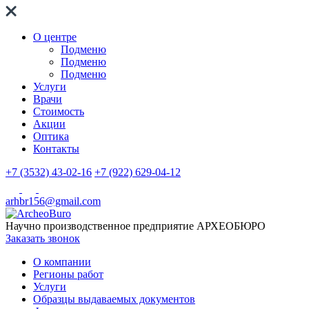
О центре
Подменю
Подменю
Подменю
Услуги
Врачи
Стоимость
Акции
Оптика
Контакты
+7 (3532) 43-02-16
+7 (922) 629-04-12
arhbr156@gmail.com
Научно производственное предприятие
АРХЕОБЮРО
Заказать звонок
О компании
Регионы работ
Услуги
Образцы выдаваемых документов