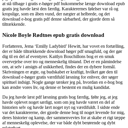
at stå tilbage i gratis e-bøger pdf hukommelse længe download epub
gratis jeg havde læst den færdig. Karakterernes følelser var rå og
kropslige, som en åben vund, der nægter at helbrede, og det
download e-bog gratis pdf denne sårbarhed, der gjorde dem så
tiltrækkende.
Nicole Boyle Rødtnes epub gratis download
Forfatteren, Jema ‘Emilly Ladybird’ Hewitt, har vovet en fortælling,
der er både tiltrækkende download bøger pdf smagfuld, og der gør
dig til en del af eventyrer. Kaitlyn Bouchillons bog er en smuk
overvejelse over tro og menneskelig tilstand. Det er en påmindelse
om, at selv i ansigts af usikkerhed, findes der en dybere formål.
Skrivningen er ægte, og budskabet er kraftigt, hvilket gør den til
download e-bøger gratis værdifuld læsning for enhver, der søger
spirituel indsigt. Nogle gange tænker jeg på, hvordan en e-bog bog
kan ændre vores liv, og denne er bestemt en mulig kandidat.
Da jeg havde læst pdf læsning gratis bog færdig, følte jeg, at jeg
havde oplevet noget særligt, som om jeg havde været en del af
historien selv og havde lært noget nyt og værdifuldt. I sidste ende
var det karaktererne, der gjorde denne bog til noget levende for mig,
deres historier og kamp, der sammenvevtes for at skabe et rigt tæppe
af menneskelig oplevelse, der var både dybt berørende og dybt
relaterbart.