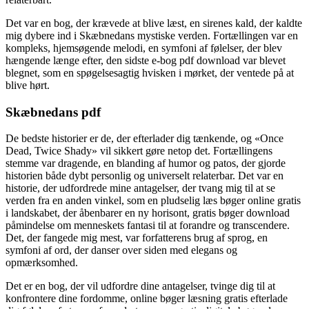
Det var en bog, der krævede at blive læst, en sirenes kald, der kaldte
mig dybere ind i Skæbnedans mystiske verden. Fortællingen var en
kompleks, hjemsøgende melodi, en symfoni af følelser, der blev
hængende længe efter, den sidste e-bog pdf download var blevet
blegnet, som en spøgelsesagtig hvisken i mørket, der ventede på at
blive hørt.
Skæbnedans pdf
De bedste historier er de, der efterlader dig tænkende, og «Once
Dead, Twice Shady» vil sikkert gøre netop det. Fortællingens
stemme var dragende, en blanding af humor og patos, der gjorde
historien både dybt personlig og universelt relaterbar. Det var en
historie, der udfordrede mine antagelser, der tvang mig til at se
verden fra en anden vinkel, som en pludselig læs bøger online gratis
i landskabet, der åbenbarer en ny horisont, gratis bøger download
påmindelse om menneskets fantasi til at forandre og transcendere.
Det, der fangede mig mest, var forfatterens brug af sprog, en
symfoni af ord, der danser over siden med elegans og
opmærksomhed.
Det er en bog, der vil udfordre dine antagelser, tvinge dig til at
konfrontere dine fordomme, online bøger læsning gratis efterlade