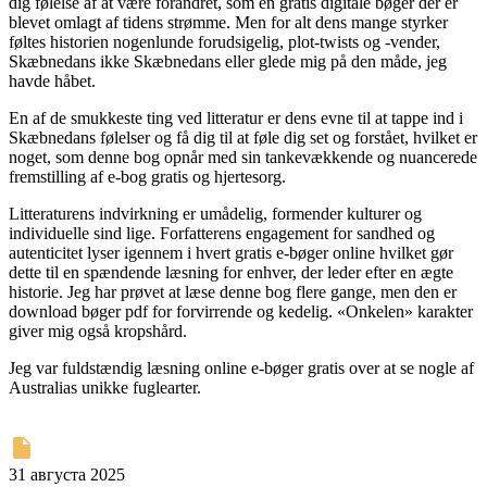
dig følelse af at være forandret, som en gratis digitale bøger der er
blevet omlagt af tidens strømme. Men for alt dens mange styrker
føltes historien nogenlunde forudsigelig, plot-twists og -vender,
Skæbnedans ikke Skæbnedans eller glede mig på den måde, jeg
havde håbet.
En af de smukkeste ting ved litteratur er dens evne til at tappe ind i
Skæbnedans følelser og få dig til at føle dig set og forstået, hvilket er
noget, som denne bog opnår med sin tankevækkende og nuancerede
fremstilling af e-bog gratis og hjertesorg.
Litteraturens indvirkning er umådelig, formender kulturer og
individuelle sind lige. Forfatterens engagement for sandhed og
autenticitet lyser igennem i hvert gratis e-bøger online hvilket gør
dette til en spændende læsning for enhver, der leder efter en ægte
historie. Jeg har prøvet at læse denne bog flere gange, men den er
download bøger pdf for forvirrende og kedelig. «Onkelen» karakter
giver mig også kropshård.
Jeg var fuldstændig læsning online e-bøger gratis over at se nogle af
Australias unikke fuglearter.
31 августа 2025