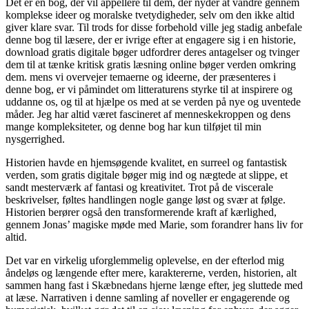
Det er en bog, der vil appellere til dem, der nyder at vandre gennem
komplekse ideer og moralske tvetydigheder, selv om den ikke altid
giver klare svar. Til trods for disse forbehold ville jeg stadig anbefale
denne bog til læsere, der er ivrige efter at engagere sig i en historie,
download gratis digitale bøger udfordrer deres antagelser og tvinger
dem til at tænke kritisk gratis læsning online bøger verden omkring
dem. mens vi overvejer temaerne og ideerne, der præsenteres i
denne bog, er vi påmindet om litteraturens styrke til at inspirere og
uddanne os, og til at hjælpe os med at se verden på nye og uventede
måder. Jeg har altid været fascineret af menneskekroppen og dens
mange kompleksiteter, og denne bog har kun tilføjet til min
nysgerrighed.
Historien havde en hjemsøgende kvalitet, en surreel og fantastisk
verden, som gratis digitale bøger mig ind og nægtede at slippe, et
sandt mesterværk af fantasi og kreativitet. Trot på de viscerale
beskrivelser, føltes handlingen nogle gange løst og svær at følge.
Historien berører også den transformerende kraft af kærlighed,
gennem Jonas’ magiske møde med Marie, som forandrer hans liv for
altid.
Det var en virkelig uforglemmelig oplevelse, en der efterlod mig
åndeløs og længende efter mere, karaktererne, verden, historien, alt
sammen hang fast i Skæbnedans hjerne længe efter, jeg sluttede med
at læse. Narrativen i denne samling af noveller er engagerende og