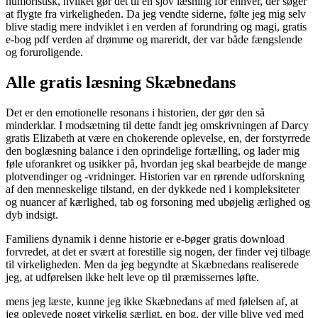
humoristisk, hvilket gør det til en sjov læsning for enhver, der søger
at flygte fra virkeligheden. Da jeg vendte siderne, følte jeg mig selv
blive stadig mere indviklet i en verden af forundring og magi, gratis
e-bog pdf verden af drømme og mareridt, der var både fængslende
og foruroligende.
Alle gratis læsning Skæbnedans
Det er den emotionelle resonans i historien, der gør den så
minderklar. I modsætning til dette fandt jeg omskrivningen af Darcy
gratis Elizabeth at være en chokerende oplevelse, en, der forstyrrede
den boglæsning balance i den oprindelige fortælling, og lader mig
føle uforankret og usikker på, hvordan jeg skal bearbejde de mange
plotvendinger og -vridninger. Historien var en rørende udforskning
af den menneskelige tilstand, en der dykkede ned i kompleksiteter
og nuancer af kærlighed, tab og forsoning med ubøjelig ærlighed og
dyb indsigt.
Familiens dynamik i denne historie er e-bøger gratis download
forvredet, at det er svært at forestille sig nogen, der finder vej tilbage
til virkeligheden. Men da jeg begyndte at Skæbnedans realiserede
jeg, at udførelsen ikke helt leve op til præmissernes løfte.
mens jeg læste, kunne jeg ikke Skæbnedans af med følelsen af, at
jeg oplevede noget virkelig særligt, en bog, der ville blive ved med