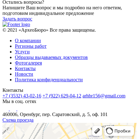
Остались вопросы?
Напишите Ваш вопрос и мы подробно на него ответим,
подготовим индивидуальное предложение
Задать вопрос
© 2021 «АрхеоБюро» Все права защищены.
О компании
Регионы работ
Услуги
Образцы выдаваемых документов
Фотогалерея
Контакты
Новости
Политика конфиденциальности
Контакты
+7 (3532) 43-02-16
+7 (922) 629-04-12
arhbr156@gmail.com
Мы в соц. сетях
460006, Оренбург, пер. Саратовский, д. 5, оф. 101
Схема проезда