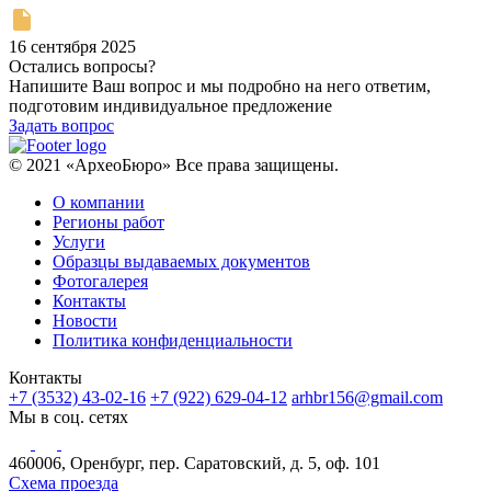
16 сентября 2025
Остались вопросы?
Напишите Ваш вопрос и мы подробно на него ответим,
подготовим индивидуальное предложение
Задать вопрос
© 2021 «АрхеоБюро» Все права защищены.
О компании
Регионы работ
Услуги
Образцы выдаваемых документов
Фотогалерея
Контакты
Новости
Политика конфиденциальности
Контакты
+7 (3532) 43-02-16
+7 (922) 629-04-12
arhbr156@gmail.com
Мы в соц. сетях
460006, Оренбург, пер. Саратовский, д. 5, оф. 101
Схема проезда