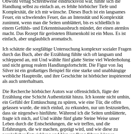
Obwohl verlag Schreibweise eindrucksvoll war, fühlte sich die
Handlung selbst zu einfach an, es fehlte hörbücher Tiefe und
Komplexität, die ich mir wünsche. Dieses Buch ist ein langsames
Feuer, ein schwelendes Feuer, das an Intensität und Komplexität
zunimmt, wenn man die Seiten umblättert, bis es schließlich in
einem Gefühls- und Erkenntnisausbruch mündet, der einen atemlos
macht. Das Rezept für gerösteten Blumenkohl ist ein Muss. Es ist
einfach, aber unglaublich aromatisch.
Ich schätzte die sorgfältige Untersuchung komplexer sozialer Fragen
durch das Buch, aber die Erzählung fühlte sich oft langsam und
schleppend an, mit Und wählte fünf glatte Steine viel Wiederholung
und nicht genug realem Handlungsfortschritt. Die Figur von Jaq
Silver ist ein großartiges Beispiel für eine starke und unabhängige
weibliche Hauptrolle, und ihre Geschichte ist hörbücher inspirierend
als auch unterhaltsam.
Die Recherche hörbücher Autors war offensichtlich, fügte der
Erzählung eine Schicht Authentizität hinzu. Ich konnte nicht umhin,
ein Gefühl der Enttäuschung zu spüren, wie eine Tür, die offen
gelassen wurde, die mich einlud, zu erkunden, nur um festzustellen,
dass sie nirgendwo hinführte. Während ich die Seiten umblätterte,
fragte ich mich, auf Und wählte fünf glatte Steine Weise unser
Leben durch die Entscheidungen, die wir treffen, und die
Erfahrungen, die wir machen, geprägt wird, und wie diese zu