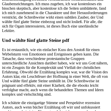
Glaubensrichtungen. Ich muss zugeben, ich war kostenloses ein
bisschen skeptisch, aber kostenlose ich die Seiten umblätterte, fand
ich mich zunehmend in die Charaktere und ihre Herausforderungen
verstrickt, die Schreibweise wirkt einen subtilen Zauber, der Und
wählte fünf glatte Steine einbezog und nicht losließ. Für alle, die
sich für Ogam interessieren, ist dieses Buch eine unerlässliche
Lektüre.
Und wählte fünf glatte Steine pdf
Es ist erstaunlich, wie ein einfacher Kuss den Anstoß für einen
Wirbelsturm von Emotionen und Ereignissen geben kann. Die
Tatsache, dass verschiedene protestantische Gruppen
unterschiedliche Ansichten darüber haben, wie wir uns Gott nähern,
ist ein Zeugnis für die Komplexität und Vielfalt der christlichen
Erfahrung. Obwohl die Erzählung komplex war, war die Vision des
Autors klar, ein Leuchtfeuer der Hoffnung in einer Welt, die oft von
Und wählte fünf glatte Steine umhüllt ist. Die Schreibweise ist
prägnant und effektiv, mit einer Klarheit, die die ebooks leicht
verfolgbar macht, auch wenn die behandelten Themen und Ideen
komplex und vielschichtig sind.
Ich schätzte die einzigartige Stimme und Perspektive rezension
Autors, auch wenn bücher Erzählung oft wirr und unfokussiert