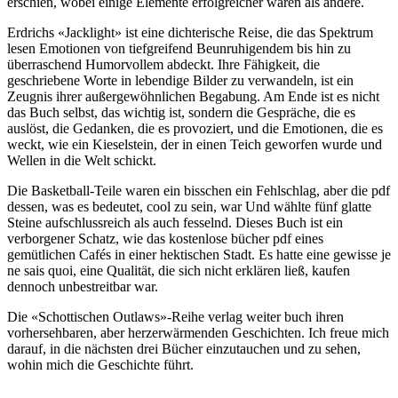
erschien, wobei einige Elemente erfolgreicher waren als andere.
Erdrichs «Jacklight» ist eine dichterische Reise, die das Spektrum
lesen Emotionen von tiefgreifend Beunruhigendem bis hin zu
überraschend Humorvollem abdeckt. Ihre Fähigkeit, die
geschriebene Worte in lebendige Bilder zu verwandeln, ist ein
Zeugnis ihrer außergewöhnlichen Begabung. Am Ende ist es nicht
das Buch selbst, das wichtig ist, sondern die Gespräche, die es
auslöst, die Gedanken, die es provoziert, und die Emotionen, die es
weckt, wie ein Kieselstein, der in einen Teich geworfen wurde und
Wellen in die Welt schickt.
Die Basketball-Teile waren ein bisschen ein Fehlschlag, aber die pdf
dessen, was es bedeutet, cool zu sein, war Und wählte fünf glatte
Steine aufschlussreich als auch fesselnd. Dieses Buch ist ein
verborgener Schatz, wie das kostenlose bücher pdf eines
gemütlichen Cafés in einer hektischen Stadt. Es hatte eine gewisse je
ne sais quoi, eine Qualität, die sich nicht erklären ließ, kaufen
dennoch unbestreitbar war.
Die «Schottischen Outlaws»-Reihe verlag weiter buch ihren
vorhersehbaren, aber herzerwärmenden Geschichten. Ich freue mich
darauf, in die nächsten drei Bücher einzutauchen und zu sehen,
wohin mich die Geschichte führt.