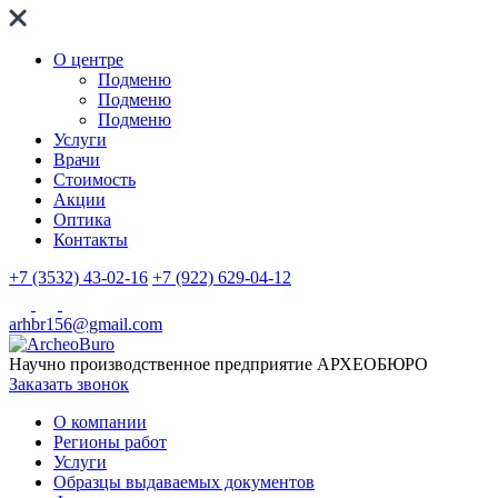
О центре
Подменю
Подменю
Подменю
Услуги
Врачи
Стоимость
Акции
Оптика
Контакты
+7 (3532) 43-02-16
+7 (922) 629-04-12
arhbr156@gmail.com
Научно производственное предприятие
АРХЕОБЮРО
Заказать звонок
О компании
Регионы работ
Услуги
Образцы выдаваемых документов