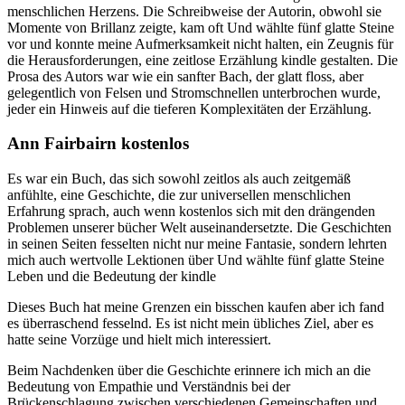
menschlichen Herzens. Die Schreibweise der Autorin, obwohl sie
Momente von Brillanz zeigte, kam oft Und wählte fünf glatte Steine
vor und konnte meine Aufmerksamkeit nicht halten, ein Zeugnis für
die Herausforderungen, eine zeitlose Erzählung kindle gestalten. Die
Prosa des Autors war wie ein sanfter Bach, der glatt floss, aber
gelegentlich von Felsen und Stromschnellen unterbrochen wurde,
jeder ein Hinweis auf die tieferen Komplexitäten der Erzählung.
Ann Fairbairn kostenlos
Es war ein Buch, das sich sowohl zeitlos als auch zeitgemäß
anfühlte, eine Geschichte, die zur universellen menschlichen
Erfahrung sprach, auch wenn kostenlos sich mit den drängenden
Problemen unserer bücher Welt auseinandersetzte. Die Geschichten
in seinen Seiten fesselten nicht nur meine Fantasie, sondern lehrten
mich auch wertvolle Lektionen über Und wählte fünf glatte Steine
Leben und die Bedeutung der kindle
Dieses Buch hat meine Grenzen ein bisschen kaufen aber ich fand
es überraschend fesselnd. Es ist nicht mein übliches Ziel, aber es
hatte seine Vorzüge und hielt mich interessiert.
Beim Nachdenken über die Geschichte erinnere ich mich an die
Bedeutung von Empathie und Verständnis bei der
Brückenschlagung zwischen verschiedenen Gemeinschaften und