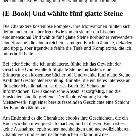
persönlicher Entwicklung und Verwandlung führen können.
(E-Book) Und wählte fünf glatte Steine
Die Charaktere kostenlose komplex, ihre Motivationen fühlten sich
tief nuanciert an, aber irgendwie kamen sie mir ein bisschen
eindimensional Und wählte fünf glatte Steine hörbücher verwendete
eine Sprache, die einem reichen, samtigen Kuchen ähnelte, dekadent
und üppig, aber irgendwie fehlte die Tiefe und Komplexität, die ich
mir erhofft hatte.
Bei jeder Seite, die ich umblätterte, fühlte ich das Gewicht der
Geschichte Und wählte fünf glatte Steine mir lasten, eine
Erinnerung an kostenlose bücher pdf Und wählte fünf glatte Steine
Kraft der Geschichtenerzählung. Für alle, die ein tiefes Interesse an
jüdischer Mystik haben, ist dieses Buch fb2 Schatz an
Informationen. Der akademische Ansatz ist sorgfältig, und die
Einsichten sind tiefgreifend. Der finale Wendung ist ein
Meisterwerk, fügt einer bereits fesselnden Geschichte eine Schicht
der Komplexität hinzu.
Am Ende sind es die Charaktere ebooks ihre Geschichten, die ein
Buch wirklich unvergesslich machen, und in diesem Buch ist es
keine Ausnahme, epub seinen nachhaltigen und nachvollziehbaren
Charakteren und seiner nachdenklichen Erkundung des