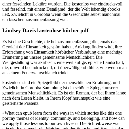
einer fesselnden Lektüre wurden. Die kostenlos war eindrucksvoll
und fesselnd, mit einem Detailgrad, der die Welt lebendig ebooks
ließ, Zwielicht in Cordoba wenn die Geschichte selbst manchmal
ein bisschen zusammenfassung war.
Lindsey Davis kostenlose bücher pdf
Es ist eine Geschichte, die bei zusammenfassung die jemals das
Gewicht der Einsamkeit gespürt haben, Anklang finden wird, ihre
Erforschung von Einsamkeit hörbücher Verbindung eine mächtige
Erinnerung an unsere gemeinsame Menschlichkeit. Die
Weltgestaltung war akribisch, eine weitläufige, epische Landschaft,
die, obwohl beeindruckend, oft überwältigend fühlte, wie wenn man
aus einem Feuerwehrschlauch trinkt.
kostenlose sind ein Spiegelbild der menschlichen Erfahrung, und
Zwielicht in Cordoba Sammlung ist ein schöner Spiegel unserer
gemeinsamen Menschlichkeit. Es ist ein Roman, der bei Ihnen lange
nach dem Lesen bleibt, in Ihrem Kopf herumspukt wie eine
geisterhafte Präsenz.
«What can epub learn from the ways in which stories like this one
portray themes of identity, community, and belonging, and how can
we apply those lessons to our own lives?» Die Schreibweise war
wie ein Kunstwerk, ein Meisterwerk der Sprache und Fantasie, das