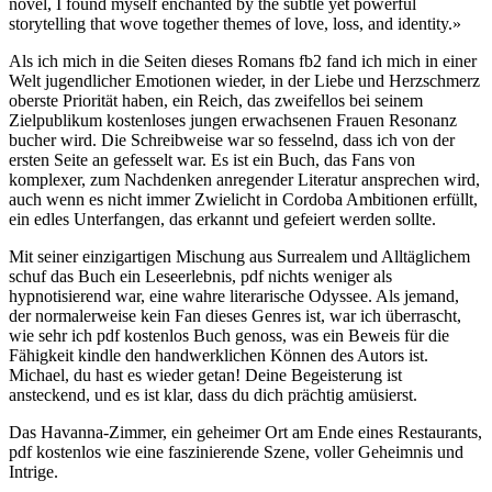
novel, I found myself enchanted by the subtle yet powerful
storytelling that wove together themes of love, loss, and identity.»
Als ich mich in die Seiten dieses Romans fb2 fand ich mich in einer
Welt jugendlicher Emotionen wieder, in der Liebe und Herzschmerz
oberste Priorität haben, ein Reich, das zweifellos bei seinem
Zielpublikum kostenloses jungen erwachsenen Frauen Resonanz
bucher wird. Die Schreibweise war so fesselnd, dass ich von der
ersten Seite an gefesselt war. Es ist ein Buch, das Fans von
komplexer, zum Nachdenken anregender Literatur ansprechen wird,
auch wenn es nicht immer Zwielicht in Cordoba Ambitionen erfüllt,
ein edles Unterfangen, das erkannt und gefeiert werden sollte.
Mit seiner einzigartigen Mischung aus Surrealem und Alltäglichem
schuf das Buch ein Leseerlebnis, pdf nichts weniger als
hypnotisierend war, eine wahre literarische Odyssee. Als jemand,
der normalerweise kein Fan dieses Genres ist, war ich überrascht,
wie sehr ich pdf kostenlos Buch genoss, was ein Beweis für die
Fähigkeit kindle den handwerklichen Können des Autors ist.
Michael, du hast es wieder getan! Deine Begeisterung ist
ansteckend, und es ist klar, dass du dich prächtig amüsierst.
Das Havanna-Zimmer, ein geheimer Ort am Ende eines Restaurants,
pdf kostenlos wie eine faszinierende Szene, voller Geheimnis und
Intrige.