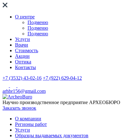
О центре
Подменю
Подменю
Подменю
Услуги
Врачи
Стоимость
Акции
Оптика
Контакты
+7 (3532) 43-02-16
+7 (922) 629-04-12
arhbr156@gmail.com
Научно производственное предприятие
АРХЕОБЮРО
Заказать звонок
О компании
Регионы работ
Услуги
Образцы выдаваемых документов