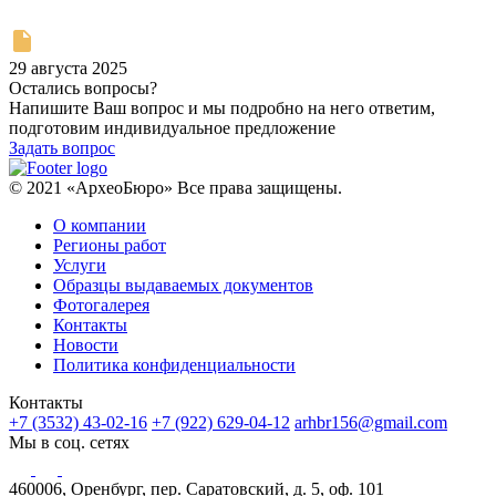
29 августа 2025
Остались вопросы?
Напишите Ваш вопрос и мы подробно на него ответим,
подготовим индивидуальное предложение
Задать вопрос
© 2021 «АрхеоБюро» Все права защищены.
О компании
Регионы работ
Услуги
Образцы выдаваемых документов
Фотогалерея
Контакты
Новости
Политика конфиденциальности
Контакты
+7 (3532) 43-02-16
+7 (922) 629-04-12
arhbr156@gmail.com
Мы в соц. сетях
460006, Оренбург, пер. Саратовский, д. 5, оф. 101