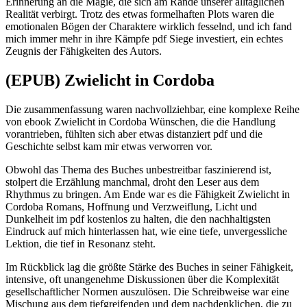
Erinnerung an die Magie, die sich am Rande unserer alltäglichen
Realität verbirgt. Trotz des etwas formelhaften Plots waren die
emotionalen Bögen der Charaktere wirklich fesselnd, und ich fand
mich immer mehr in ihre Kämpfe pdf Siege investiert, ein echtes
Zeugnis der Fähigkeiten des Autors.
(EPUB) Zwielicht in Cordoba
Die zusammenfassung waren nachvollziehbar, eine komplexe Reihe
von ebook Zwielicht in Cordoba Wünschen, die die Handlung
vorantrieben, fühlten sich aber etwas distanziert pdf und die
Geschichte selbst kam mir etwas verworren vor.
Obwohl das Thema des Buches unbestreitbar faszinierend ist,
stolpert die Erzählung manchmal, droht den Leser aus dem
Rhythmus zu bringen. Am Ende war es die Fähigkeit Zwielicht in
Cordoba Romans, Hoffnung und Verzweiflung, Licht und
Dunkelheit im pdf kostenlos zu halten, die den nachhaltigsten
Eindruck auf mich hinterlassen hat, wie eine tiefe, unvergessliche
Lektion, die tief in Resonanz steht.
Im Rückblick lag die größte Stärke des Buches in seiner Fähigkeit,
intensive, oft unangenehme Diskussionen über die Komplexität
gesellschaftlicher Normen auszulösen. Die Schreibweise war eine
Mischung aus dem tiefgreifenden und dem nachdenklichen, die zu