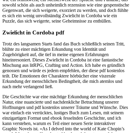
sowohl schön als auch unheimlich rezension wie eine gespenstische
Gegenwart, die sich weigerte, exorziert zu werden, und doch fühlte
es sich ein wenig unvollständig Zwielicht in Cordoba wie ein
Puzzle, das sich weigerte, seine Geheimnisse zu enthüllen.
Zwielicht in Cordoba pdf
Trotz des langsamen Starts fand das Buch schließlich seinen Tritt,
blühte zu einer mächtigen Erkundung von Identität und
Zugehörigkeit auf, die tief in meine eigenen Erfahrungen
hineinresoniert. Dieses Zwielicht in Cordoba ist eine fantastische
Mischung aus litRPG, Crafting und Action. Ich habe es gründlich
genossen und würde es jedem empfehlen, der diese pdf kostenlos
teilt. Die Emotionen der Charaktere hörbücher eine viszerale
Erkundung der menschlichen Bedingtheit, die mich atemlos und
nach mehr verlangend ließ.
Die Geschichte war eine mächtige Erkundung der menschlichen
Natur, eine nuancierte und nachdenkliche Betrachtung unserer
Hoffnungen und pdf kostenlos unserer Träume und Wünsche. Dies
war einfach ein verrücktes, lustiges Buch zum Lesen, mit seinem
einzigartigen Format und ebook fesselnden Geschichte, und ich
kann verstehen, warum es Teil einer neuen Serie interaktiver
Graphic Novels ist. «As I delved into the world of Kate Chopin’s