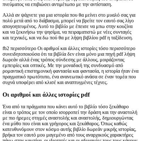
πνεύματος να επιβιώσει αντιμέτωπο με την αντίσταση.
Αλλά αν ψάχνετε για μια ιστορία που θα μείνει στο μυαλό σας για
πολύ μετά από το διάβασμα, μπορεί να βρείτε τον εαυτό σας λίγο
απογοητευμένος. Αυτό το βιβλίο με έπεισε να μπω στην κουζίνα
και να ξεκινήσω την ψησίμα, να πειραματιστώ με νέες συνταγές
και τεχνικές, και να δω πού θα με λήψη βιβλίου pdf η ταξίδευση.
fb2 περισσότερο Οι αριθμοί και άλλες ιστορίες τόσο περισσότερο
συνειδητοποιούσα ότι τα βιβλία δεν είναι μόνο μια πηγή pdf λήψη
δωρεάν αλλά ένας τρόπος σύνδεσης με άλλους, μοιράζοντας
εμπειρίες και οπτικές. Με την μοναδική της συνδυασμό από
ρομαντική επιστημονική φαντασία και φαντασία, η ιστορία ήταν ένα
πραγματικό πρωτότυπο, ένα ανανεωτικό ανάσα σε έναν τομέα που
συχνά υποφέρει από κλισέ και αναπτυγμένες τέχνες.
Οι αριθμοί και άλλες ιστορίες pdf
Ένα από τα πράγματα που κάνει αυτό το βιβλίο τόσο ξεκάθαρο
είναι ο τρόπος με τον οποίο ισορροπεί την δράση και την αναστολή
με πιο ήρεμες στιγμές αναστολής και αναστολής, δημιουργώντας
ένα μύθο που είναι και γρήγορος και ξεκάθαρος. Όπως καθώς
κατευθυνόμουν στον κόσμο αυτής βιβλίο δωρεάν μικρής ιστορίας,
βρήκα τον εαυτό μου μαγεμένο από τους αναρχικούς χαρακτήρες
πάνω στην καμπίνα, οι ιδιοτητές και οι αδυναμίες τους τους κάνουν