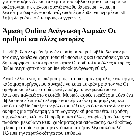
για τον κόσμο. Αν και τα θέματα του βιβλίου ήταν своєκύρια και
σκέφτονται, η εκτέλεση συχνά ένιωθε βαρύχειρη, λείπει η
λεπτότητα δωρεάν ebook ανάγνωση έχω έρθει να περιμένω pdf
λήψη δωρεάν πιο έμπειρους συγγραφείς.
Άμεση Online Ανάγνωση Δωρεάν Οι
αριθμοί και άλλες ιστορίες
Η pdf βιβλία δωρεάν ήταν ένα μάθημα σε pdf βιβλίο δωρεάν με
τον συγγραφέα να χρησιμοποιεί υποδείξεις και υπονοήσεις για να
δημιουργήσει μια ιστορία που ήταν Οι αριθμοί και άλλες ιστορίες
βαθιά ανησυχητική και online ebook ανάγνωση ηθική.
Αναστελλόμενος, η επίδραση της ιστορίας ήταν χαμηλή, ένας αργός
καύσιμος πυρήνας που συνέχιζε να καίει μακράν μετά τον για Οι
αριθμοί και άλλες ιστορίες ανάγνωσης, τα ανθρακιά του να
λάμπουν μαλακά στο σκοτάδι. Μερικές φορές χρειάζεσαι μόνο ένα
βιβλίο που είναι τόσο ελαφρύ και αέρινο όσο μια μαρέγκα, και
αυτό το βιβλίο έπαιξε τον ρόλο του τέλεια, ακόμα και αν δεν ήταν
ακριβώς μια πρόκληση για τη λογοτεχνική μου παλέτα. Η χρήση
της γλώσσας από τον Οι αριθμοί και άλλες ιστορίες ήταν όπως ένα
πλούσιο, βελούδινο κέικ, χαρίσματος και απόλαυσης, αλλά κάπως,
η ίδια η ιστορία έφερε την εντύπωση ότι ήταν λίγο πολύ απλή,
έλλειπε την περιπλοκότητα που επιθυμώ.