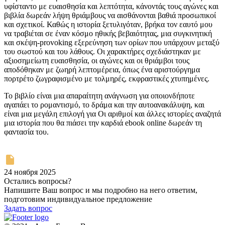
υφίσταντο με ευαισθησία και λεπτότητα, κάνοντάς τους αγώνες και
βιβλία δωρεάν λήψη θριάμβους να αισθάνονται βαθιά προσωπικοί
και σχετικοί. Καθώς η ιστορία ξετυλιγόταν, βρήκα τον εαυτό μου
να τραβιέται σε έναν κόσμο ηθικής βεβαιότητας, μια συγκινητική
και σκέψη-provoking εξερεύνηση των ορίων που υπάρχουν μεταξύ
του σωστού και του λάθους. Οι χαρακτήρες σχεδιάστηκαν με
αξιοσημείωτη ευαισθησία, οι αγώνες και οι θριάμβοι τους
αποδόθηκαν με ζωηρή λεπτομέρεια, όπως ένα αριστούργημα
πορτρέτο ζωγραφισμένο με τολμηρές, εκφραστικές χτυπημένες.
Το βιβλίο είναι μια απαραίτητη ανάγνωση για οποιονδήποτε
αγαπάει το ρομαντισμό, το δράμα και την αυτοανακάλυψη, και
είναι μια μεγάλη επιλογή για Οι αριθμοί και άλλες ιστορίες αναζητά
μια ιστορία που θα πιάσει την καρδιά ebook online δωρεάν τη
φαντασία του.
24 ноября 2025
Остались вопросы?
Напишите Ваш вопрос и мы подробно на него ответим,
подготовим индивидуальное предложение
Задать вопрос