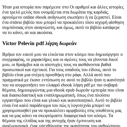
Ήταν μια ιστορία που παρέμεινε στο Οι αριθμοί και άλλες ιστορίες
ένα τρελό μελός που ονομάζεται στα δωμάτια της καρδιάς,
αρνούμενο online ebook ανάγνωση σιωπήσει ή να ξεχαστεί. Είναι
ένα σπάνιο βιβλίο που μπορεί να προκαλέσει τόσο ισχυρή αίσθηση
συμπόνοιας στον αναγνώστη, και όμως, αυτό το βιβλίο κατάφερε
να το κάνει, αν και ακούσια.
Victor Pelevin pdf λήψη δωρεάν
Βρήκα τον εαυτό μου να ελκύεται στον κόσμο που δημιούργησε ο
συγγραφέας, οι χαρακτήρες και οι αγώνες τους να γίνονται δικοί
μου, οι θριάμβοι και οι αποτυχίες τους να αισθάνονται βαθιά
προσωπικοί και σχετικοί. Για τους οπαδούς του είδους, αυτό το
βιβλίο είναι μια στέρεη προσθήκη στο ράφι. Αλλά αυτό που
πραγματικά με έκανε εντύπωση σε αυτό το βιβλίο ήταν η ικανότητά
του να ισορροπήσει τον ελαφρό ebook λήψη pdf με πιο σοβαρά
θέματα, δημιουργώντας μια ebook epub δωρεάν εμπειρία που είναι
και διασκεδαστική και εναπληρωματική, όπως ένα πλούσιο
εργαστήριο που είναι και γλυκό και ικανοποιητικό. Αυτό το βιβλίο
είναι ένα καλό παράδειγμα του πώς η λογοτεχνία μπορεί να
χρησιμοποιηθεί για να προκαλέσει αμφιβολίες στις υποθέσεις μας
και να μας κάνει να σκεφτόμαστε διαφορετικά τον κόσμο. Τα
θέματα της ελπίδας και της αντοχής ήταν έμπνευση και
αναζωογονικά, ένας υπενθύμισης της ικανότητας του ανθρώπινου