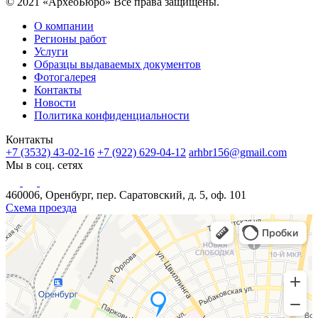
© 2021 «АрхеоБюро» Все права защищены.
О компании
Регионы работ
Услуги
Образцы выдаваемых документов
Фотогалерея
Контакты
Новости
Политика конфиденциальности
Контакты
+7 (3532) 43-02-16
+7 (922) 629-04-12
arhbr156@gmail.com
Мы в соц. сетях
460006, Оренбург, пер. Саратовский, д. 5, оф. 101
Схема проезда