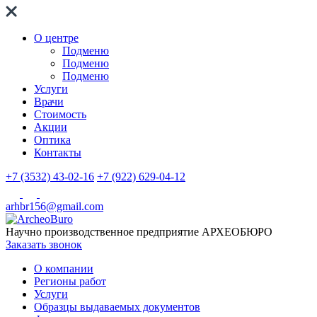
О центре
Подменю
Подменю
Подменю
Услуги
Врачи
Стоимость
Акции
Оптика
Контакты
+7 (3532) 43-02-16
+7 (922) 629-04-12
arhbr156@gmail.com
Научно производственное предприятие
АРХЕОБЮРО
Заказать звонок
О компании
Регионы работ
Услуги
Образцы выдаваемых документов