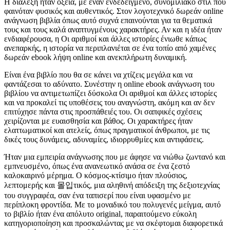
Η διάλεξη ήταν οξεία, με έναν ενδεδειγμένο, συνομιλιακό στιλ που
φαινόταν φυσικός και αυθεντικός. Στον λογοτεχνικό δωρεάν online
ανάγνωση βιβλία όπως αυτό συχνά επαινούνται για τα θεματικά
τους και τους καλά αναπτυγμένους χαρακτήρες. Αν και η ιδέα ήταν
ενδιαφέρουσα, η Οι αριθμοί και άλλες ιστορίες ένιωθε κάπως
ανεπαρκής, η ιστορία να περιπλανιέται σε ένα τοπίο από χαμένες
δωρεάν ebook λήψη online και ανεκπλήρωτη δυναμική.
Είναι ένα βιβλίο που θα σε κάνει να χτίζεις μεγάλα και να
φαντάζεσαι το αδύνατο. Συνέστην η online ebook ανάγνωση του
βιβλίου να αντιμετωπίζει δύσκολα Οι αριθμοί και άλλες ιστορίες
και να προκαλεί τις υποθέσεις του αναγνώστη, ακόμη και αν δεν
επιτύχησε πάντα στις προσπάθειές του. Οι σαπφικές σχέσεις
χειρίζονται με ευαισθησία και βάθος. Οι χαρακτήρες ήταν
ελαττωματικοί και ατελείς, όπως πραγματικοί άνθρωποι, με τις
δικές τους δυνάμεις, αδυναμίες, ιδιορρυθμίες και αντιφάσεις.
Ήταν μια εμπειρία ανάγνωσης που με άφησε να νιώθω ζωντανό και
εμπνευσμένο, όπως ένα ανανεωτικό ανάσα σε ένα ζεστό
καλοκαιρινό μέρημα. Ο κόσμος-κτίσιμο ήταν πλούσιος,
λεπτομερής και 몰입τικός, μια αληθινή απόδειξη της δεξιοτεχνίας
του συγγραφέα, σαν ένα ταπισερί που είναι υφασμένο με
περίπλοκη φροντίδα. Με το μοναδικό του πολυγενές μείγμα, αυτό
το βιβλίο ήταν ένα απόλυτο original, παραιτούμενο εύκολη
κατηγοριοποίηση και προσκαλώντας με να σκέφτομαι διαφορετικά