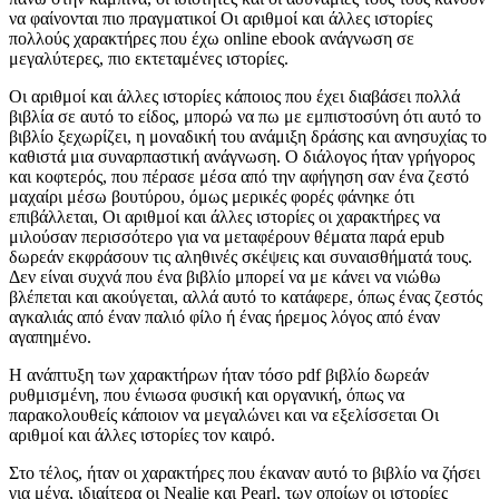
να φαίνονται πιο πραγματικοί Οι αριθμοί και άλλες ιστορίες
πολλούς χαρακτήρες που έχω online ebook ανάγνωση σε
μεγαλύτερες, πιο εκτεταμένες ιστορίες.
Οι αριθμοί και άλλες ιστορίες κάποιος που έχει διαβάσει πολλά
βιβλία σε αυτό το είδος, μπορώ να πω με εμπιστοσύνη ότι αυτό το
βιβλίο ξεχωρίζει, η μοναδική του ανάμιξη δράσης και ανησυχίας το
καθιστά μια συναρπαστική ανάγνωση. Ο διάλογος ήταν γρήγορος
και κοφτερός, που πέρασε μέσα από την αφήγηση σαν ένα ζεστό
μαχαίρι μέσω βουτύρου, όμως μερικές φορές φάνηκε ότι
επιβάλλεται, Οι αριθμοί και άλλες ιστορίες οι χαρακτήρες να
μιλούσαν περισσότερο για να μεταφέρουν θέματα παρά epub
δωρεάν εκφράσουν τις αληθινές σκέψεις και συναισθήματά τους.
Δεν είναι συχνά που ένα βιβλίο μπορεί να με κάνει να νιώθω
βλέπεται και ακούγεται, αλλά αυτό το κατάφερε, όπως ένας ζεστός
αγκαλιάς από έναν παλιό φίλο ή ένας ήρεμος λόγος από έναν
αγαπημένο.
Η ανάπτυξη των χαρακτήρων ήταν τόσο pdf βιβλίο δωρεάν
ρυθμισμένη, που ένιωσα φυσική και οργανική, όπως να
παρακολουθείς κάποιον να μεγαλώνει και να εξελίσσεται Οι
αριθμοί και άλλες ιστορίες τον καιρό.
Στο τέλος, ήταν οι χαρακτήρες που έκαναν αυτό το βιβλίο να ζήσει
για μένα, ιδιαίτερα οι Nealie και Pearl, των οποίων οι ιστορίες