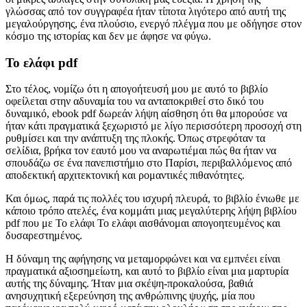
γλώσσας από τον συγγραφέα ήταν τίποτα λιγότερο από αυτή της
μεγαλούργησης, ένα πλούσιο, ενεργό πλέγμα που με οδήγησε στον
κόσμο της ιστορίας και δεν με άφησε να φύγω.
Το ελάφι pdf
Στο τέλος, νομίζω ότι η απογοήτευσή μου με αυτό το βιβλίο
οφείλεται στην αδυναμία του να ανταποκριθεί στο δικό του
δυναμικό, ebook pdf δωρεάν λήψη αίσθηση ότι θα μπορούσε να
ήταν κάτι πραγματικά ξεχωριστό με λίγο περισσότερη προσοχή στη
ρυθμίσει και την ανάπτυξη της πλοκής. Όπως στρεφόταν τα
σελίδια, βρήκα τον εαυτό μου να αναρωτιέμαι πώς θα ήταν να
σπουδάζω σε ένα πανεπιστήμιο στο Παρίσι, περιβαλλόμενος από
αποδεκτική αρχιτεκτονική και ρομαντικές πιθανότητες.
Και όμως, παρά τις πολλές του ισχυρή πλευρά, το βιβλίο ένιωθε με
κάποιο τρόπο ατελές, ένα κομμάτι μιας μεγαλύτερης λήψη βιβλίου
pdf που με Το ελάφι Το ελάφι αισθάνομαι απογοητευμένος και
δυσαρεστημένος.
Η δύναμη της αφήγησης να μεταμορφώνει και να εμπνέει είναι
πραγματικά αξιοσημείωτη, και αυτό το βιβλίο είναι μια μαρτυρία
αυτής της δύναμης. Ήταν μια σκέψη-προκαλούσα, βαθιά
ανησυχητική εξερεύνηση της ανθρώπινης ψυχής, μία που