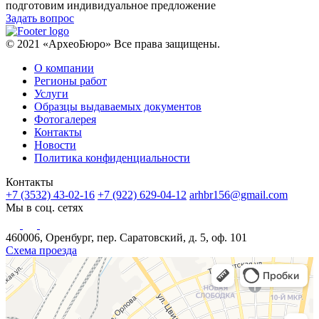
подготовим индивидуальное предложение
Задать вопрос
© 2021 «АрхеоБюро» Все права защищены.
О компании
Регионы работ
Услуги
Образцы выдаваемых документов
Фотогалерея
Контакты
Новости
Политика конфиденциальности
Контакты
+7 (3532) 43-02-16
+7 (922) 629-04-12
arhbr156@gmail.com
Мы в соц. сетях
460006, Оренбург, пер. Саратовский, д. 5, оф. 101
Схема проезда