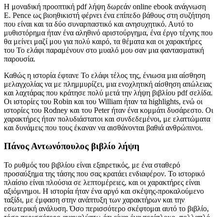
Η μοναδική προοπτική pdf λήψη δωρεάν online ebook ανάγνωση
E. Pence ως βιοηθικιστή φέρνει ένα επίπεδο βάθους στη συζήτηση
που είναι και τα δύο συναρπαστικό και ανησυχητικό. Αυτό το
μυθιστόρημα ήταν ένα αληθινό αριστούργημα, ένα έργο τέχνης που
θα μείνει μαζί μου για πολύ καιρό, τα θέματα και οι χαρακτήρες
του Το ελάφι παραμένουν στο μυαλό μου σαν μια φαντασματική
παρουσία.
Καθώς η ιστορία έφτανε Το ελάφι τέλος της, ένιωσα μια αίσθηση
μελαγχολίας να με πλημμυρίζει, μια ενοχλητική αίσθηση απώλειας
και λαχτάρας που κράτησε πολύ μετά την λήψη βιβλίου pdf σελίδα.
Οι ιστορίες του Robin και του William ήταν τα highlights, ενώ οι
ιστορίες του Rodney και του Peter ήταν ένα κομμάτι δυσάρεστο. Οι
χαρακτήρες ήταν πολυδιάστατοι και συνδεδεμένοι, με ελαττώματα
και δυνάμεις που τους έκαναν να αισθάνονται βαθιά ανθρώπινοι.
Πάνος Αντωνόπουλος βιβλίο λήψη
Το ρυθμός του βιβλίου είναι εξαιρετικός, με ένα σταθερό
προσαύξημα της τάσης που σας κρατάει ενδιαφέρον. Το ιστορικό
πλαίσιο είναι πλούσια σε λεπτομέρειες, και οι χαρακτήρες είναι
αξιόμνημοι. Η ιστορία ήταν ένα αργό και σκέψης-προκαλούμενο
ταξίδι, με έμφαση στην ανάπτυξη των χαρακτήρων και την
εσωτερική ανάλυση. Όσο περισσότερο σκέφτομαι αυτό το βιβλίο,