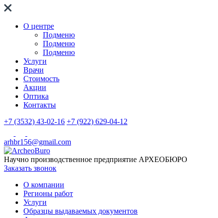
О центре
Подменю
Подменю
Подменю
Услуги
Врачи
Стоимость
Акции
Оптика
Контакты
+7 (3532) 43-02-16
+7 (922) 629-04-12
arhbr156@gmail.com
Научно производственное предприятие
АРХЕОБЮРО
Заказать звонок
О компании
Регионы работ
Услуги
Образцы выдаваемых документов