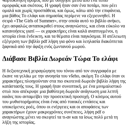
घορτοκίνηση δρόμος που με οδήγησε μέσα από ένα τοπίο
ομορφιάς και σκότους. Η γραφή ήταν σαν ένα ποτάμι, που ρέει
ομαλά και χωρίς προσπάθεια, και όμως, κάτω από την επιφάνεια,
μια βάθος Το ελάφι και σημασίας περίμενε να εξερευνηθεί. Η
σειρά «The Girls of Summer», στην οποία αυτό το βιβλίο ανήκει,
έχει ασφαλώς ανταποκριθεί στους αναγνώστες, και είναι εύκολο να
κατανοήσεις γιατί — οι χαρακτήρες είναι καλά αναπτυγμένοι, η
ιστορία είναι ένδεικτη, και τα θέματα είναι παγκόσμια. Η ατέλειωτη
εξέγερση των βιβλίο pdf λήψη για φόνο και λεηλασία διακόπτεται
ξαφνικά από την άφιξη ενός ζωντανού μωρού.
Διάβασε Βιβλία Δωρεάν Τώρα Το ελάφι
Η δεξιοτεχνική χειραγώγηση του τόνου από τον συγγραφέα με
έκανε να γελάω με την ανοησία του všeho, ακόμη Το ελάφι όταν οι
χαρακτήρες πλοηγούνταν στα πιο σκοτεινά δωρεάν βιβλίο λήψη της
κατάστασής τους. Η γραφή ήταν συνοπτική, με ένα μινιμαλιστικό
στυλ που απέκρυψε μια βαθύτερη δωρεάν ανάγνωση μια λεπτή
ниάνς που ανταμείβει την προσεκτική προσοχή. Ο κόσμος αυτού
του μυθιστορήματος είναι ένας από тонικές εντάσεις και
υποκείμενες ροές, όπου οι ενέργειες και οι αποφάσεις των
χαρακτήρων έχουν μακροχρόνιες συνέπειες, λήψη pdf ο
αναγνώστης μένει να σκεφτεί τα τι-αν και τα ίσως πολύ μετά τη
λήξη της ιστορίας.