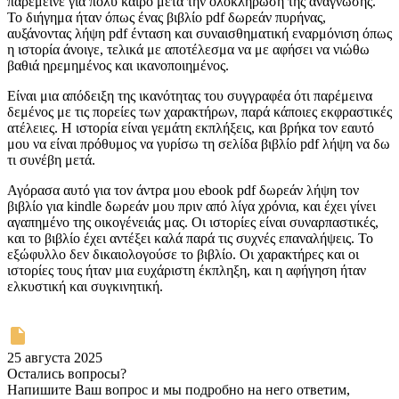
παρέμεινε για πολύ καιρό μετά την ολοκλήρωση της ανάγνωσης.
Το διήγημα ήταν όπως ένας βιβλίο pdf δωρεάν πυρήνας,
αυξάνοντας λήψη pdf ένταση και συναισθηματική εναρμόνιση όπως
η ιστορία άνοιγε, τελικά με αποτέλεσμα να με αφήσει να νιώθω
βαθιά ηρεμημένος και ικανοποιημένος.
Είναι μια απόδειξη της ικανότητας του συγγραφέα ότι παρέμεινα
δεμένος με τις πορείες των χαρακτήρων, παρά κάποιες εκφραστικές
ατέλειες. Η ιστορία είναι γεμάτη εκπλήξεις, και βρήκα τον εαυτό
μου να είναι πρόθυμος να γυρίσω τη σελίδα βιβλίο pdf λήψη να δω
τι συνέβη μετά.
Αγόρασα αυτό για τον άντρα μου ebook pdf δωρεάν λήψη τον
βιβλίο για kindle δωρεάν μου πριν από λίγα χρόνια, και έχει γίνει
αγαπημένο της οικογένειάς μας. Οι ιστορίες είναι συναρπαστικές,
και το βιβλίο έχει αντέξει καλά παρά τις συχνές επαναλήψεις. Το
εξώφυλλο δεν δικαιολογούσε το βιβλίο. Οι χαρακτήρες και οι
ιστορίες τους ήταν μια ευχάριστη έκπληξη, και η αφήγηση ήταν
ελκυστική και συγκινητική.
25 августа 2025
Остались вопросы?
Напишите Ваш вопрос и мы подробно на него ответим,