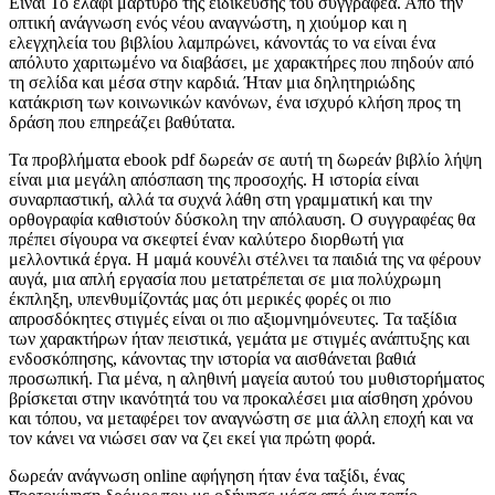
Είναι Το ελάφι μαρτυρό της ειδίκευσης του συγγραφέα. Από την
οπτική ανάγνωση ενός νέου αναγνώστη, η χιούμορ και η
ελεγχηλεία του βιβλίου λαμπρώνει, κάνοντάς το να είναι ένα
απόλυτο χαριτωμένο να διαβάσει, με χαρακτήρες που πηδούν από
τη σελίδα και μέσα στην καρδιά. Ήταν μια δηλητηριώδης
κατάκριση των κοινωνικών κανόνων, ένα ισχυρό κλήση προς τη
δράση που επηρεάζει βαθύτατα.
Τα προβλήματα ebook pdf δωρεάν σε αυτή τη δωρεάν βιβλίο λήψη
είναι μια μεγάλη απόσπαση της προσοχής. Η ιστορία είναι
συναρπαστική, αλλά τα συχνά λάθη στη γραμματική και την
ορθογραφία καθιστούν δύσκολη την απόλαυση. Ο συγγραφέας θα
πρέπει σίγουρα να σκεφτεί έναν καλύτερο διορθωτή για
μελλοντικά έργα. Η μαμά κουνέλι στέλνει τα παιδιά της να φέρουν
αυγά, μια απλή εργασία που μετατρέπεται σε μια πολύχρωμη
έκπληξη, υπενθυμίζοντάς μας ότι μερικές φορές οι πιο
απροσδόκητες στιγμές είναι οι πιο αξιομνημόνευτες. Τα ταξίδια
των χαρακτήρων ήταν πειστικά, γεμάτα με στιγμές ανάπτυξης και
ενδοσκόπησης, κάνοντας την ιστορία να αισθάνεται βαθιά
προσωπική. Για μένα, η αληθινή μαγεία αυτού του μυθιστορήματος
βρίσκεται στην ικανότητά του να προκαλέσει μια αίσθηση χρόνου
και τόπου, να μεταφέρει τον αναγνώστη σε μια άλλη εποχή και να
τον κάνει να νιώσει σαν να ζει εκεί για πρώτη φορά.
δωρεάν ανάγνωση online αφήγηση ήταν ένα ταξίδι, ένας