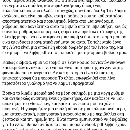
τόσο περισσότερο ανακαλύπτω ότι είναι ένα περίπλοκο, πολλαπλό
ον, γεμάτο αντιφάσεις και παραλογισμούς, όπως ένας
καλειδοσκόπιος που αλλάζει συνεχώς, αρνείται εύκολη Το ελάφι ή
ανάλυση, και είναι ακριβώς αυτή η ασάφεια που το καθιστά τόσο
αποσταγματιστικό και προκλητικό. Μετά από μια αναδρομή,
χαίρομαι που δανείστηκα αυτό το βιβλίο από τη βιβλιοθήκη, καθώς
ο άνισος ρυθμός και οι μερικές φορές εκνευριστικές στροφές της
πλοκής μπορεί να είχαν αφήσει μια πικρή γεύση στο στόμα μου αν
είχα επενδύσει πραγματικά χρήματα σε αυτό. Το τελευταίο έργο
της Λίντα είναι μια απόδειξη ebook δωρεάν pdf ταλέντου της, και
δεν μπορώ να λήψη pdf να το μοιραστώ με την ομάδα βιβλίου μου.
Καθώς διάβαζα, epub να τραβώ σε έναν κόσμο ζωντανών εικόνων
και ακριβών αντιθέσεων, ένα αληθινό μαρτυρίο της ανεξάντλητης
φαντασίας του συγγραφέα. Αν και η ιστορία είναι ελκυστική,
ψηφιακό γραφή θα μπορούσε Το ελάφι επωφεληθεί από λίγο
περισσότερο γυαλισμό για να λάμψει πραγματικά.
Βρήκα το kindle μερικά από τα μέρη σκληρό, με μια αργή ρυθμιά
και ανεπαρκώς αναπτυγμένους χαρακτήρες. Δεν κατάφερε να μου
αποκτήσει το ενδιαφέρον, και βρήκα τον εαυτό μου να χάνω
υπομονή. Η γραφή ήταν μια απαλή αύρα σε μια καλοκαιρινή μέρα,
μια κατευναστική, παρηγοριτική παρουσία που με περιβάλλει στη
ζεστασιά και την ηρεμία της. Είναι πάντα εμπνευστικό να διαβάζεις
για Το ελάφι θετικό αντίκτυπο που μπορούν ebook pdf λήψη έχουν
οι μικρές αλλαγές στην συνολική μας ευεξία. Η χρήση της