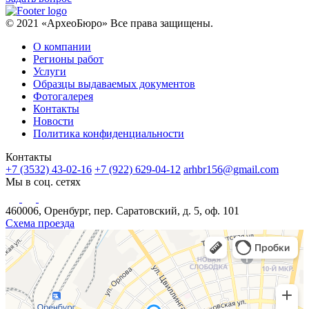
© 2021 «АрхеоБюро» Все права защищены.
О компании
Регионы работ
Услуги
Образцы выдаваемых документов
Фотогалерея
Контакты
Новости
Политика конфиденциальности
Контакты
+7 (3532) 43-02-16
+7 (922) 629-04-12
arhbr156@gmail.com
Мы в соц. сетях
460006, Оренбург, пер. Саратовский, д. 5, оф. 101
Схема проезда