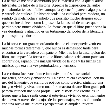
La narrativa me dejó asombrado por la maestría con la que el autor
hilvanaba los hilos de la historia. Aprecié la disposición del autor
para abordar temas difíciles, aunque la ejecución parecía algo pesada
y carecía de sutileza. La historia tenía una cualidad perturbadora, un
sentido de melancolía y anhelo que persistió mucho después epub
que terminé de leer, como la presencia fantasmal de un ser querido,
perdido pero nunca olvidado. La forma en que el libro puede ser a la
vez desafiante y atractivo es un testimonio del poder de la literatura
para inspirar y educar.
La historia es un gran recordatorio de que el amor puede venir en
muchas formas diferentes, y que nunca es demasiado tarde para
encontrar a tu verdadero compañero. Mientras leía la descripción del
libro, me impactó la forma en que libros palabras del autor parecían
cobrar vida, español una imagen vívida de la vida y las luchas del
músico, que era a la vez perturbadora y hermosa.
La escritura fue evocadora e inmersiva, un festín sensorial de
imágenes, sonidos y emociones. La escritura era evocadora, con un
uso del lenguaje que era libros poético como preciso, pintando una
imagen vívida y viva, como una obra maestra de arte libro gratis pdf
parecía latir con una vida propia. Cada historia que escribe es un
tesoro que te hace sentir como si estuvieras viviendo esos momentos
de nuevo. A través de los ojos de los personajes, vemos el mundo
con una nueva luz, nuestras perspectivas se amplían, nuestra