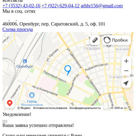
Контакты
+7 (3532) 43-02-16
+7 (922) 629-04-12
arhbr156@gmail.com
Мы в соц. сетях
460006, Оренбург, пер. Саратовский, д. 5, оф. 101
Схема проезда
Уведомление!
Ваша заявка успешно отправлена!
Скоро наш менеджер свяжется с Вами.