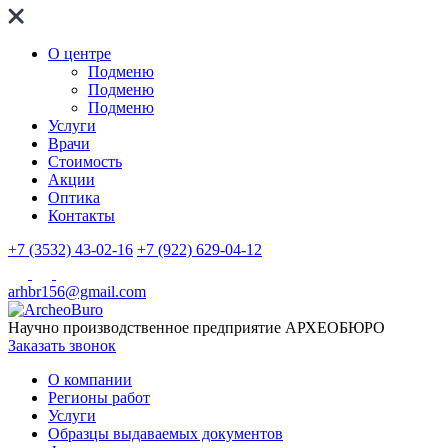
О центре
Подменю
Подменю
Подменю
Услуги
Врачи
Стоимость
Акции
Оптика
Контакты
+7 (3532) 43-02-16
+7 (922) 629-04-12
arhbr156@gmail.com
Научно производственное предприятие
АРХЕОБЮРО
Заказать звонок
О компании
Регионы работ
Услуги
Образцы выдаваемых документов