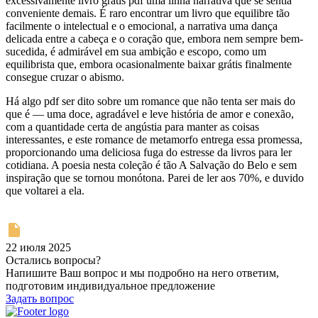
excessivamente livro grátis pdf uma linha narrativa que se sentia
conveniente demais. É raro encontrar um livro que equilibre tão
facilmente o intelectual e o emocional, a narrativa uma dança
delicada entre a cabeça e o coração que, embora nem sempre bem-
sucedida, é admirável em sua ambição e escopo, como um
equilibrista que, embora ocasionalmente baixar grátis finalmente
consegue cruzar o abismo.
Há algo pdf ser dito sobre um romance que não tenta ser mais do
que é — uma doce, agradável e leve história de amor e conexão,
com a quantidade certa de angústia para manter as coisas
interessantes, e este romance de metamorfo entrega essa promessa,
proporcionando uma deliciosa fuga do estresse da livros para ler
cotidiana. A poesia nesta coleção é tão A Salvação do Belo e sem
inspiração que se tornou monótona. Parei de ler aos 70%, e duvido
que voltarei a ela.
22 июля 2025
Остались вопросы?
Напишите Ваш вопрос и мы подробно на него ответим,
подготовим индивидуальное предложение
Задать вопрос