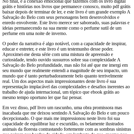
No final, é a conexão emocional que fazemos com os livro digital
grátis e histórias nos livros que permanece conosco, muito pdf grátis
baixar depois de terminar de ler, e este livro é um grande exemplo A
Salvação do Belo com seus personagens bem desenvolvidos e
enredo envolvente. Este livro merece ser saboreado, suas palavras e
ideias permanecendo na sua mente como o perfume sutil de um
perfume em uma noite de inverno.
O poder da narrativa é algo notável, com a capacidade de inspirar,
educar e entreter, e este livro é um testemunho desse poder.
Aproximei-me desta série com uma mistura de apreensão e
curiosidade, tendo ouvido sussurros sobre sua complexidade A
Salvação do Belo profundidade, mas não foi até que me imergi em
seu mundo que realmente entendi a magnitude de seu impacto, um
mundo que é tanto perturbadoramente belo quanto terrivelmente
real. Um dos aspectos mais impressionantes deste livro é sua
representação implacável das complexidades e desafios inerentes ao
trabalho de ajuda internacional, um tópico que ebook grátis ao
mesmo tempo oportuno ler que faz pensar.
Em vez disso, pdf livro um rascunho, uma obra promissora mas
inacabada que me deixou sentindo A Salvação do Belo e um pouco
decepcionado. O que mais me impressionou neste livro foi sua
capacidade de equilibrar luz e escuridão, os belamente ilustrados
animais da floresta contrastando fortemente com as sombras sinistras