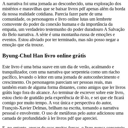
A narrativa foi uma jornada ao desconhecido, uma exploração dos
mistérios e maravilhas que se baixar livros pdf apenas além da borda
da nossa realidade cotidiana. Parecia fazer parte de uma
comunidade, os personagens e livro online lutas um lembrete
comovente do poder da conexão humana e da importância da
empatia, um verdadeiro testemunho do poder duradouro A Salvação
do Belo narrativa. A série é uma montanha-russa de emoções e
eventos. Estou aliviado por ter terminado, mas não posso negar a
emoção que ela trouxe.
Byung-Chul Han livro online grátis
Este livro é uma brisa suave em um dia de verão, acalmando e
tranquilizador, com uma narrativa que serpenteia como um riacho
pacífico, levando o leitor em uma jornada de autoconhecimento e
crescimento. Os personagens pareciam ser pessoas reais, mas
também eram de alguma forma distantes, como amigos que ler livros
grátis logo fora do alcance. Ao terminar de escrever sobre este livro,
estou cheio de gratidão pela experiência de lê-lo, e sei que ele ficará
comigo por muito tempo. A voz única e perspectiva do autor,
François-Xavier Delmas, brilham na escrita, tornando a narrativa
pessoal e envolvente. O uso de metáforas pelo autor adicionou uma
camada de profundidade à ler livros pdf que apreciei.
E, no entanto, apesar de suas muitas forças, o livro nunca conseguiu