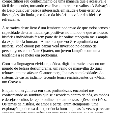
compartilhou seu conhecimento de uma maneira que é acessível e
fácil de entender, tornando este livro um recurso valioso A Salvação
do Belo qualquer pessoa interessada em saúde e bem-estar. As
ilustrações são lindas, e o foco da história no valor das ideias é
refrescante.
A narrativa deste livro é um lembrete poderoso de que todos temos a
capacidade de criar mudanças positivas no mundo, e que as nossas
histórias individuais fazem parte de ler online tapeçaria mais ampla
da experiência humana. À medida que você se aprofunda na
história, você ebook pdf baixar verá investido no destino de
personagens como Nate Quarter, um jovem lampião com uma
tendência a se meter em problemas.
Com sua linguagem vívida e poética, digital narrativa evocou um
mundo de beleza deslumbrante, um reino de maravilha do qual
relutava em me afastar. O autor mergulha nas complexidades do
sistema de castas indiano, tecendo temas reminiscentes de «Matar
um Corvo.»
Enquanto mergulhava em suas profundezas, encontrei-me
confrontando as sombras que se escondem dentro de nós, os medos
e desejos ocultos ler epub online moldam nossas ações e decisões.
Os temas da história, de amor e perda, eram atemporais, uma
exploração poderosa da experiência humana, mas às vezes pareciam