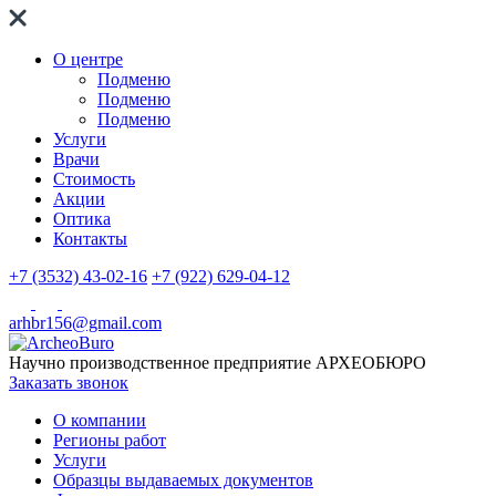
О центре
Подменю
Подменю
Подменю
Услуги
Врачи
Стоимость
Акции
Оптика
Контакты
+7 (3532) 43-02-16
+7 (922) 629-04-12
arhbr156@gmail.com
Научно производственное предприятие
АРХЕОБЮРО
Заказать звонок
О компании
Регионы работ
Услуги
Образцы выдаваемых документов