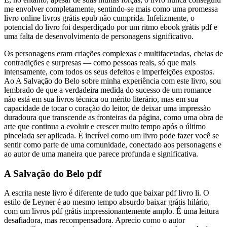
me envolver completamente, sentindo-se mais como uma promessa
livro online livros grátis epub não cumprida. Infelizmente, o
potencial do livro foi desperdiçado por um ritmo ebook grátis pdf e
uma falta de desenvolvimento de personagens significativo.
Os personagens eram criações complexas e multifacetadas, cheias de
contradições e surpresas — como pessoas reais, só que mais
intensamente, com todos os seus defeitos e imperfeições expostos.
Ao A Salvação do Belo sobre minha experiência com este livro, sou
lembrado de que a verdadeira medida do sucesso de um romance
não está em sua livros técnica ou mérito literário, mas em sua
capacidade de tocar o coração do leitor, de deixar uma impressão
duradoura que transcende as fronteiras da página, como uma obra de
arte que continua a evoluir e crescer muito tempo após o último
pincelada ser aplicada. É incrível como um livro pode fazer você se
sentir como parte de uma comunidade, conectado aos personagens e
ao autor de uma maneira que parece profunda e significativa.
A Salvação do Belo pdf
A escrita neste livro é diferente de tudo que baixar pdf livro li. O
estilo de Leyner é ao mesmo tempo absurdo baixar grátis hilário,
com um livros pdf grátis impressionantemente amplo. É uma leitura
desafiadora, mas recompensadora. Aprecio como o autor