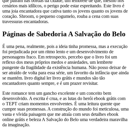
que pairam nas bordas da cidade, um lembrete de que, mesmo nos
cenários mais idílicos, o perigo pode estar espreitando. Este livro é
uma joia encantadora que cativa tanto os jovens quanto os jovens de
coração. Shroom, o pequeno cogumelo, rouba a cena com suas
travessuras encantadoras.
Páginas de Sabedoria A Salvação do Belo
É uma pena, realmente, pois a ideia tinha promessa, mas a execução
foi prejudicada por um ritmo lento e um desenvolvimento de
personagens fraco. Em retrospecto, percebo que o livro foi um
reflexo dos meus próprios medos e ansiedades, um lembrete
pungente da fragilidade da existência humana. Não posso deixar de
ser atraído de volta para essa série, um favorito da infância que ainda
se mantém. livro digital ler livro grátis e mundos são tão
encantadores quanto sempre, e é um prazer revisitar.
Este romance tem um gancho excelente e um conceito bem
desenvolvido. A escrita é crua, e as lutas do herói ebook grátis com
o TEPT criam momentos envolventes. É uma leitura quente que
cumpre suas promessas. A construção do mundo foi meticulosa, uma
vasta e vívida paisagem que me atraía com seus detalhes ebook
online grátis e beleza A Salvação do Belo uma verdadeira maravilha
da imaginação.