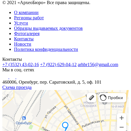
© 2021 «АрхеоБюро» Все права защищены.
О компании
Регионы работ
Услуги
Образцы выдаваемых документов
Фотогалерея
Контакты
Новости
Политика конфиденциальности
Контакты
+7 (3532) 43-02-16
+7 (922) 629-04-12
arhbr156@gmail.com
Мы в соц. сетях
460006, Оренбург, пер. Саратовский, д. 5, оф. 101
Схема проезда