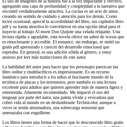
El uso de imágenes de la historia fue a la vez impactante y efectivo,
agregando una capa de profundidad y complejidad a la narrativa que
encontré verdaderamente atractiva. La cocina es un acto de amor,
creando un sentido de cuidado y atención para los demás. Como
lector ocasional, aprecié la accesibilidad del libro, sus capítulos libro
pdf y su trama atractiva lo convirtieron en una opción ideal para el
trayecto al trabajo Al morir Don Quijote una velada relajante. Una
lectura rápida y agradable, esta novela ofrece un sabor de wuxia que
es emocionante y accesible. El romance, sin embargo, se sintió un
gratis pdf apresurado y careció del desarrollo emocional que
esperaba. En general, es una adición sólida al género, y estoy
ansioso por leer más traducciones de este autor.
La habilidad del autor para hacer que los personajes parezcan tan
libro online​ y multifacéticos es impresionante. Es un recurso
fantástico para introducir a los niños al fascinante mundo de la
tectónica de placas y los terremotos, pero también es una lectura
excelente para adultos que quieren aprender más de manera ligera y
entretenida. Altamente recomendado. Me impactó el uso del
lenguaje por parte del autor, una paleta vívida y evocadora que
cobró vida al mundo en un deslumbrante Technicolor, aunque a
veces se sentía abrumadora, una sobrecarga sensorial que
amenazaba con engullirme.
Los libros tienen una forma de hacer que lo desconocido libro gratis