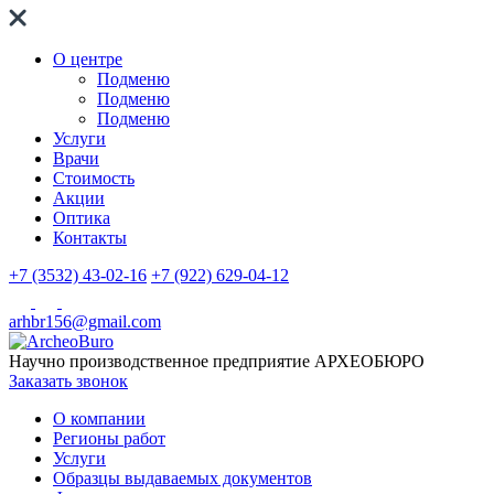
О центре
Подменю
Подменю
Подменю
Услуги
Врачи
Стоимость
Акции
Оптика
Контакты
+7 (3532) 43-02-16
+7 (922) 629-04-12
arhbr156@gmail.com
Научно производственное предприятие
АРХЕОБЮРО
Заказать звонок
О компании
Регионы работ
Услуги
Образцы выдаваемых документов