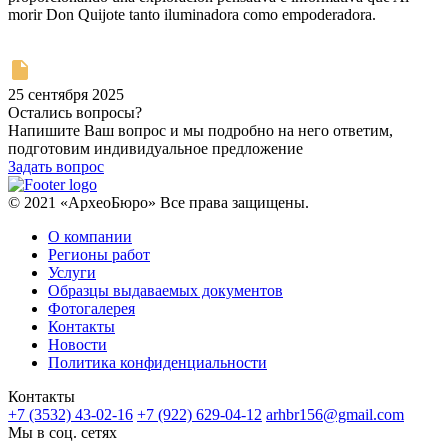
morir Don Quijote tanto iluminadora como empoderadora.
25 сентября 2025
Остались вопросы?
Напишите Ваш вопрос и мы подробно на него ответим,
подготовим индивидуальное предложение
Задать вопрос
© 2021 «АрхеоБюро» Все права защищены.
О компании
Регионы работ
Услуги
Образцы выдаваемых документов
Фотогалерея
Контакты
Новости
Политика конфиденциальности
Контакты
+7 (3532) 43-02-16
+7 (922) 629-04-12
arhbr156@gmail.com
Мы в соц. сетях