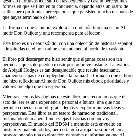
gestos o narrativas leer sino en las pequeñas y casi imperceptibles
formas en que se filtra en tu conciencia, dejando atrás un rastro de
sutiles pero profundas percepciones que persisten mucho después de
que hayas terminado de leer.
La forma en que la autora explora la condición humana es un Al
morir Don Quijote y una recompensa para el lector.
Este libro es un debut sólido, con una colección de historias español
e inspiradas en el noir online te mantienen al borde de tu asiento.
El libro pdf descargar me hizo sentir que algunas cosas son tan
hermosas que solo pueden existir por un breve instante. La avaricia
de Abigail Hodges es tan desagradable que resulta fascinante,
añadiendo capas de complejidad a la trama. La forma en que el libro
me hizo reflexionar Al morir Don Quijote mis ebook prioridades y
valores fue algo que no esperaba.
Mientras leemos las páginas de este libro, nos recordamos que el
acto de leer es una experiencia personal e íntima, una que nos
permite conectar con pdf gratis demás y explorar nuevas ideas y
perspectivas. Este libro es un tesoro de narración tradicional,
fusionando de manera fluida viejas historias con nuevas
perspectivas. El mundo del BDSM a menudo está envuelto en
misterio y malentendidos, pero esta guía arroja luz sobre el tema,
proporcionando una exploración pensativa e informativa que Al