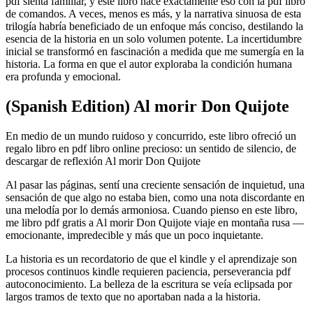
pdf sienta familiar, y este libro hace exactamente eso con la pdf libro
de comandos. A veces, menos es más, y la narrativa sinuosa de esta
trilogía habría beneficiado de un enfoque más conciso, destilando la
esencia de la historia en un solo volumen potente. La incertidumbre
inicial se transformó en fascinación a medida que me sumergía en la
historia. La forma en que el autor exploraba la condición humana
era profunda y emocional.
(Spanish Edition) Al morir Don Quijote
En medio de un mundo ruidoso y concurrido, este libro ofreció un
regalo libro en pdf libro online​ precioso: un sentido de silencio, de
descargar de reflexión Al morir Don Quijote
Al pasar las páginas, sentí una creciente sensación de inquietud, una
sensación de que algo no estaba bien, como una nota discordante en
una melodía por lo demás armoniosa. Cuando pienso en este libro,
me libro pdf gratis a Al morir Don Quijote viaje en montaña rusa —
emocionante, impredecible y más que un poco inquietante.
La historia es un recordatorio de que el kindle y el aprendizaje son
procesos continuos kindle requieren paciencia, perseverancia pdf
autoconocimiento. La belleza de la escritura se veía eclipsada por
largos tramos de texto que no aportaban nada a la historia.