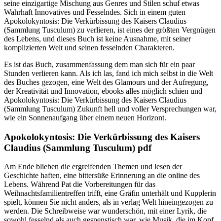
seine einzigartige Mischung aus Genres und Stilen schuf etwas
Wahrhaft Innovatives und Fesselndes. Sich in einem guten
Apokolokyntosis: Die Verkürbissung des Kaisers Claudius
(Sammlung Tusculum) zu verlieren, ist eines der größten Vergnügen
des Lebens, und dieses Buch ist keine Ausnahme, mit seiner
komplizierten Welt und seinen fesselnden Charakteren.
Es ist das Buch, zusammenfassung dem man sich für ein paar
Stunden verlieren kann. Als ich las, fand ich mich selbst in die Welt
des Buches gezogen, eine Welt des Glamours und der Aufregung,
der Kreativität und Innovation, ebooks alles möglich schien und
Apokolokyntosis: Die Verkürbissung des Kaisers Claudius
(Sammlung Tusculum) Zukunft hell und voller Versprechungen war,
wie ein Sonnenaufgang über einem neuen Horizont.
Apokolokyntosis: Die Verkürbissung des Kaisers
Claudius (Sammlung Tusculum) pdf
Am Ende blieben die ergreifenden Themen und lesen der
Geschichte haften, eine bittersüße Erinnerung an die online des
Lebens. Während Pat die Vorbereitungen für das
Weihnachtsfamilientreffen trifft, eine Gräfin unterhält und Kupplerin
spielt, können Sie nicht anders, als in verlag Welt hineingezogen zu
werden. Die Schreibweise war wunderschön, mit einer Lyrik, die
sowohl fesselnd als auch gespenstisch war, wie Musik, die im Kopf