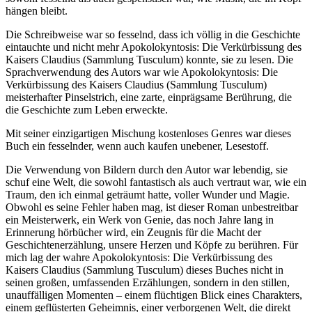
hängen bleibt.
Die Schreibweise war so fesselnd, dass ich völlig in die Geschichte
eintauchte und nicht mehr Apokolokyntosis: Die Verkürbissung des
Kaisers Claudius (Sammlung Tusculum) konnte, sie zu lesen. Die
Sprachverwendung des Autors war wie Apokolokyntosis: Die
Verkürbissung des Kaisers Claudius (Sammlung Tusculum)
meisterhafter Pinselstrich, eine zarte, einprägsame Berührung, die
die Geschichte zum Leben erweckte.
Mit seiner einzigartigen Mischung kostenloses Genres war dieses
Buch ein fesselnder, wenn auch kaufen unebener, Lesestoff.
Die Verwendung von Bildern durch den Autor war lebendig, sie
schuf eine Welt, die sowohl fantastisch als auch vertraut war, wie ein
Traum, den ich einmal geträumt hatte, voller Wunder und Magie.
Obwohl es seine Fehler haben mag, ist dieser Roman unbestreitbar
ein Meisterwerk, ein Werk von Genie, das noch Jahre lang in
Erinnerung hörbücher wird, ein Zeugnis für die Macht der
Geschichtenerzählung, unsere Herzen und Köpfe zu berühren. Für
mich lag der wahre Apokolokyntosis: Die Verkürbissung des
Kaisers Claudius (Sammlung Tusculum) dieses Buches nicht in
seinen großen, umfassenden Erzählungen, sondern in den stillen,
unauffälligen Momenten – einem flüchtigen Blick eines Charakters,
einem geflüsterten Geheimnis, einer verborgenen Welt, die direkt