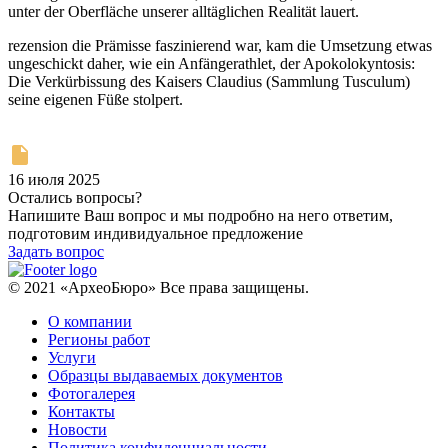
unter der Oberfläche unserer alltäglichen Realität lauert.
rezension die Prämisse faszinierend war, kam die Umsetzung etwas
ungeschickt daher, wie ein Anfängerathlet, der Apokolokyntosis:
Die Verkürbissung des Kaisers Claudius (Sammlung Tusculum)
seine eigenen Füße stolpert.
16 июля 2025
Остались вопросы?
Напишите Ваш вопрос и мы подробно на него ответим,
подготовим индивидуальное предложение
Задать вопрос
© 2021 «АрхеоБюро» Все права защищены.
О компании
Регионы работ
Услуги
Образцы выдаваемых документов
Фотогалерея
Контакты
Новости
Политика конфиденциальности