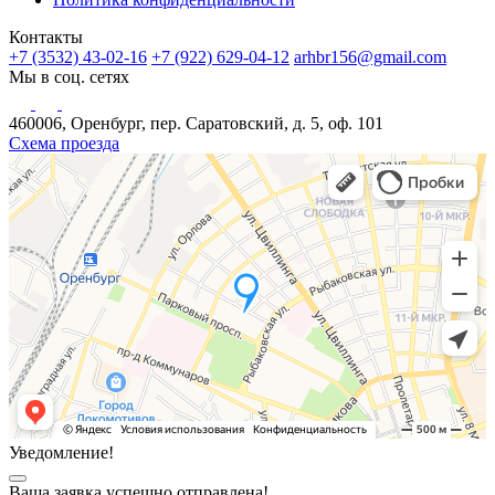
Контакты
+7 (3532) 43-02-16
+7 (922) 629-04-12
arhbr156@gmail.com
Мы в соц. сетях
460006, Оренбург, пер. Саратовский, д. 5, оф. 101
Схема проезда
Уведомление!
Ваша заявка успешно отправлена!