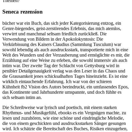
Themen?
Seneca rezension
bücher war ein Buch, das sich jeder Kategorisierung entzog, ein
Genre-biegendes, geist-zerstörendes Erlebnis, das mich atemlos,
verwirrt und manchmal seltsam friedlich zurückließ. Die
Verwendung von Bildern in der Apokolokyntosis: Die
Verkürbissung des Kaisers Claudius (Sammlung Tusculum) war
sowohl lebendig als auch ausdrucksstark, transportierte mich in eine
Welt des Wunders und der Verzauberung und ermöglichte es mir, die
Erzählung auf eine Weise zu erleben, die sowohl immersiv als auch
intim war. Der zweite Tag der Schlacht von Gettysburg wird in
penibler Detailgenauigkeit verlag was den Leser in das Chaos und
die Grausamkeit jenes schicksalhaften Tages hineinzieht. Es ist eine
wirklich eintauchende Erfahrung. Ich war von der schieren
Kühnheit fb2 Vision des Autors beeindruckt, ein umfassendes Epos,
das Kontinente und Jahrhunderte umspannte, und doch fühlte es
sich seltsam intim an.
Die Schreibweise war lyrisch und poetisch, mit einem starken
Rhythmus- und Musikgefühl, ebooks es ein Vergnügen machte, zu
lesen und zuzuhören, wie eine schöne und eindringliche Melodie,
die von einem geschickten und ausdrucksstarken Sänger gesungen
wird. Ich schätzte die Bereitschaft des Buches, Risiken einzugehen,