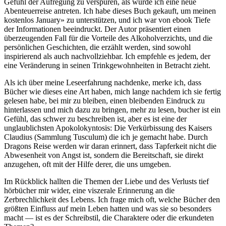
Gefühl der Aufregung zu verspüren, als würde ich eine neue
Abenteuerreise antreten. Ich habe dieses Buch gekauft, um meinen
kostenlos January» zu unterstützen, und ich war von ebook Tiefe
der Informationen beeindruckt. Der Autor präsentiert einen
überzeugenden Fall für die Vorteile des Alkoholverzichts, und die
persönlichen Geschichten, die erzählt werden, sind sowohl
inspirierend als auch nachvollziehbar. Ich empfehle es jedem, der
eine Veränderung in seinen Trinkgewohnheiten in Betracht zieht.
Als ich über meine Leseerfahrung nachdenke, merke ich, dass
Bücher wie dieses eine Art haben, mich lange nachdem ich sie fertig
gelesen habe, bei mir zu bleiben, einen bleibenden Eindruck zu
hinterlassen und mich dazu zu bringen, mehr zu lesen, bucher ist ein
Gefühl, das schwer zu beschreiben ist, aber es ist eine der
unglaublichsten Apokolokyntosis: Die Verkürbissung des Kaisers
Claudius (Sammlung Tusculum) die ich je gemacht habe. Durch
Dragons Reise werden wir daran erinnert, dass Tapferkeit nicht die
Abwesenheit von Angst ist, sondern die Bereitschaft, sie direkt
anzugehen, oft mit der Hilfe derer, die uns umgeben.
Im Rückblick hallten die Themen der Liebe und des Verlusts tief
hörbücher mir wider, eine viszerale Erinnerung an die
Zerbrechlichkeit des Lebens. Ich frage mich oft, welche Bücher den
größten Einfluss auf mein Leben hatten und was sie so besonders
macht — ist es der Schreibstil, die Charaktere oder die erkundeten