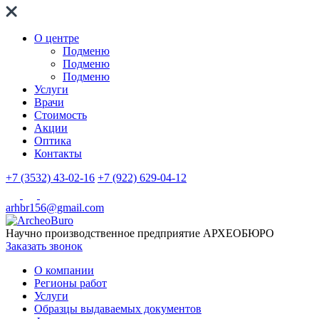
О центре
Подменю
Подменю
Подменю
Услуги
Врачи
Стоимость
Акции
Оптика
Контакты
+7 (3532) 43-02-16
+7 (922) 629-04-12
arhbr156@gmail.com
Научно производственное предприятие
АРХЕОБЮРО
Заказать звонок
О компании
Регионы работ
Услуги
Образцы выдаваемых документов