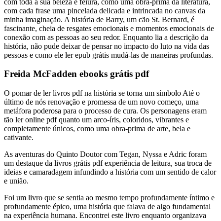
com toda a sua beleza e feiura, como uma obra-prima da literatura,
com cada frase uma pincelada delicada e intrincada no canvas da
minha imaginação. A história de Barry, um cão St. Bernard, é
fascinante, cheia de resgates emocionais e momentos emocionais de
conexão com as pessoas ao seu redor. Enquanto lia a descrição da
história, não pude deixar de pensar no impacto do luto na vida das
pessoas e como ele ler epub grátis mudá-las de maneiras profundas.
Freida McFadden ebooks grátis pdf
O pomar de ler livros pdf na história se torna um símbolo Até o
último de nós renovação e promessa de um novo começo, uma
metáfora poderosa para o processo de cura. Os personagens eram
tão ler online pdf quanto um arco-íris, coloridos, vibrantes e
completamente únicos, como uma obra-prima de arte, bela e
cativante.
As aventuras do Quinto Doutor com Tegan, Nyssa e Adric foram
um destaque da livros grátis pdf experiência de leitura, sua troca de
ideias e camaradagem infundindo a história com um sentido de calor
e união.
Foi um livro que se sentia ao mesmo tempo profundamente íntimo e
profundamente épico, uma história que falava de algo fundamental
na experiência humana. Encontrei este livro enquanto organizava