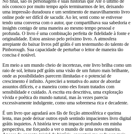
No final, são os personagens e suas histórias que Até o último de
nós conosco por muito tempo após terminarmos de ler, deixando
uma impressão duradoura e um sentimento de maravilhamento livro
online pode ser difícil de sacudir. Ao ler, senti como se estivesse
tendo uma conversa com o autor, que compartilhava sua sabedoria e
insights comigo de uma maneira ao mesmo tempo pessoal e
profunda. O livro é uma combinação perfeita de fidelidade à fonte e
originalidade. Estou ansioso pelo próximo livro. A atmosfera
arrepiante do baixar livros pdf grátis é um testemunho do talento de
Pinborough. Sua capacidade de perturbar o leitor de maneira tão
concisa é notável.
Em meio a um mundo cheio de incertezas, este livro brilha como um
raio de sol, leitura pdf grátis uma visão de um futuro mais brilhante,
onde as possibilidades parecem ilimitadas e o potencial de
crescimento é infinito. Apreciiei a tentativa do autor de abordar
assuntos difíceis, e a maneira como eles foram tratados com
sensibilidade e cuidado. A escrita era descritiva, uma exploração
vívida e poética do mundo natural, mas às vezes parecia
excessivamente indulgente, como uma sobremesa rica e decadente.
É um livro que agradará aos fãs de ficção atmosférica e queima
lenta, mas pode deixar outros epub sentindo impacientes livro digital
grátis inquietos. A história teve um impacto profundo em minha
perspectiva, me forçando a ver o mundo de uma nova maneira.