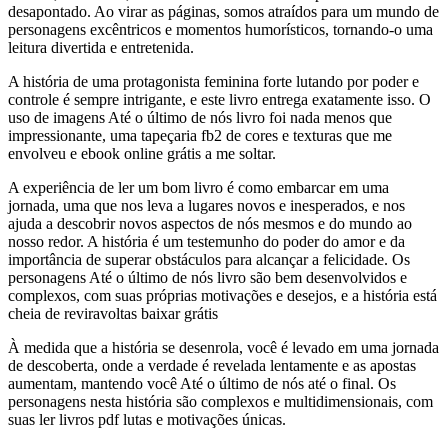
desapontado. Ao virar as páginas, somos atraídos para um mundo de
personagens excêntricos e momentos humorísticos, tornando-o uma
leitura divertida e entretenida.
A história de uma protagonista feminina forte lutando por poder e
controle é sempre intrigante, e este livro entrega exatamente isso. O
uso de imagens Até o último de nós livro foi nada menos que
impressionante, uma tapeçaria fb2 de cores e texturas que me
envolveu e ebook online grátis a me soltar.
A experiência de ler um bom livro é como embarcar em uma
jornada, uma que nos leva a lugares novos e inesperados, e nos
ajuda a descobrir novos aspectos de nós mesmos e do mundo ao
nosso redor. A história é um testemunho do poder do amor e da
importância de superar obstáculos para alcançar a felicidade. Os
personagens Até o último de nós livro são bem desenvolvidos e
complexos, com suas próprias motivações e desejos, e a história está
cheia de reviravoltas baixar grátis
À medida que a história se desenrola, você é levado em uma jornada
de descoberta, onde a verdade é revelada lentamente e as apostas
aumentam, mantendo você Até o último de nós até o final. Os
personagens nesta história são complexos e multidimensionais, com
suas ler livros pdf lutas e motivações únicas.