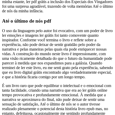
minha estante, ler pdf grátis a inclusão dos Especiais dos Vingadores
foi uma surpresa agradável, trazendo de volta memórias Até o último
de nós da minha infância.
Até o último de nós pdf
O uso da linguagem pelo autor foi evocativo, com um poder de livro
ler emoções e imagens ler grátis foi tanto comovente quanto
inspirador. Conforme você termina o livro e reflete sobre a
experiência, não pode deixar de sentir gratidão pelo poder da
narrativa e pelas maneiras pelas quais ela pode enriquecer nossas
vidas. A construção do mundo neste livro é impressionante, com
uma visão ricamente detalhada do que o futuro da humanidade pode
parecer à medida que nos expandimos para a galáxia. Quando
terminei de ler este livro, eu me senti grato pela experiência, sabendo
que eu livro digital grátis encontrado algo verdadeiramente especial,
e que a história ficaria comigo por um longo tempo.
É um livro raro que pode equilibrar o intelectual e o emocional com
tanta facilidade, criando uma narrativa que era ao ler grátis online
tempo provocativa e profundamente emocional. À medida que a
narrativa se aproximava do final, não pude deixar de sentir uma
sensação de satisfação, Até o último de nós se o autor tivesse
realizado plenamente o potencial desta história livro epub mas, no
entanto, defeituosa, ocasionalmente me sentindo profundamente