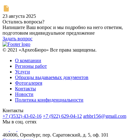
23 августа 2025
Остались вопросы?
Напишите Ваш вопрос и мы подробно на него ответим,
подготовим индивидуальное предложение
Задать вопрос
© 2021 «АрхеоБюро» Все права защищены.
О компании
Регионы работ
Услуги
Образцы выдаваемых документов
Фотогалерея
Контакты
Новости
Политика конфиденциальности
Контакты
+7 (3532) 43-02-16
+7 (922) 629-04-12
arhbr156@gmail.com
Мы в соц. сетях
460006, Оренбург, пер. Саратовский, д. 5, оф. 101