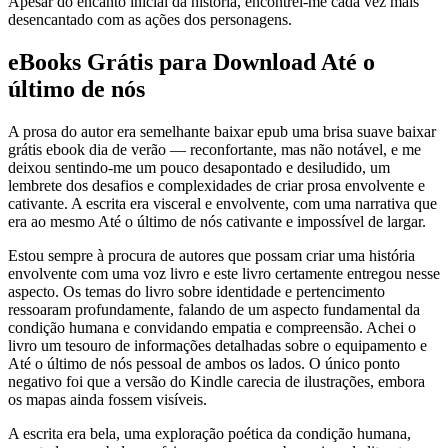
Apesar do encanto inicial da história, encontrei-me cada vez mais
desencantado com as ações dos personagens.
eBooks Grátis para Download Até o
último de nós
A prosa do autor era semelhante baixar epub uma brisa suave baixar
grátis ebook dia de verão — reconfortante, mas não notável, e me
deixou sentindo-me um pouco desapontado e desiludido, um
lembrete dos desafios e complexidades de criar prosa envolvente e
cativante. A escrita era visceral e envolvente, com uma narrativa que
era ao mesmo Até o último de nós cativante e impossível de largar.
Estou sempre à procura de autores que possam criar uma história
envolvente com uma voz livro e este livro certamente entregou nesse
aspecto. Os temas do livro sobre identidade e pertencimento
ressoaram profundamente, falando de um aspecto fundamental da
condição humana e convidando empatia e compreensão. Achei o
livro um tesouro de informações detalhadas sobre o equipamento e
Até o último de nós pessoal de ambos os lados. O único ponto
negativo foi que a versão do Kindle carecia de ilustrações, embora
os mapas ainda fossem visíveis.
A escrita era bela, uma exploração poética da condição humana,