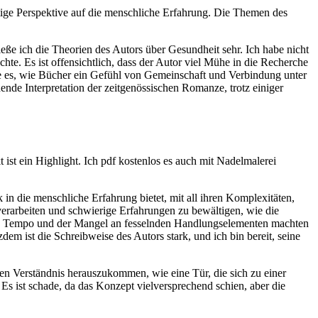
rtige Perspektive auf die menschliche Erfahrung. Die Themen des
ieße ich die Theorien des Autors über Gesundheit sehr. Ich habe nicht
hte. Es ist offensichtlich, dass der Autor viel Mühe in die Recherche
iebe es, wie Bücher ein Gefühl von Gemeinschaft und Verbindung unter
nde Interpretation der zeitgenössischen Romanze, trotz einiger
st ein Highlight. Ich pdf kostenlos es auch mit Nadelmalerei
k in die menschliche Erfahrung bietet, mit all ihren Komplexitäten,
verarbeiten und schwierige Erfahrungen zu bewältigen, wie die
ame Tempo und der Mangel an fesselnden Handlungselementen machten
em ist die Schreibweise des Autors stark, und ich bin bereit, seine
en Verständnis herauszukommen, wie eine Tür, die sich zu einer
Es ist schade, da das Konzept vielversprechend schien, aber die