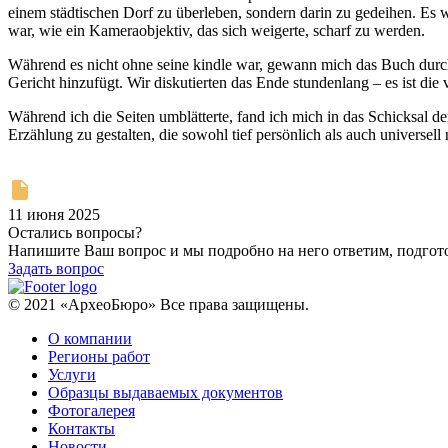
einem städtischen Dorf zu überleben, sondern darin zu gedeihen. Es 
war, wie ein Kameraobjektiv, das sich weigerte, scharf zu werden.
Während es nicht ohne seine kindle war, gewann mich das Buch durch 
Gericht hinzufügt. Wir diskutierten das Ende stundenlang – es ist die
Während ich die Seiten umblätterte, fand ich mich in das Schicksal d
Erzählung zu gestalten, die sowohl tief persönlich als auch universel
11 июня 2025
Остались вопросы?
Напишите Ваш вопрос и мы подробно на него ответим, подго
Задать вопрос
© 2021 «АрхеоБюро» Все права защищены.
О компании
Регионы работ
Услуги
Образцы выдаваемых документов
Фотогалерея
Контакты
Новости