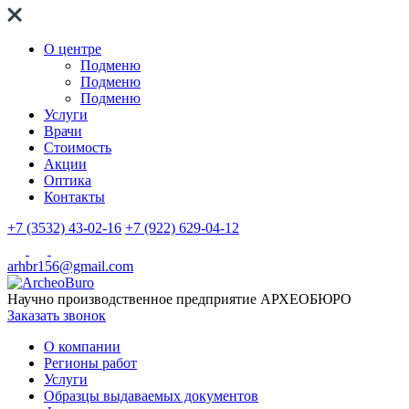
О центре
Подменю
Подменю
Подменю
Услуги
Врачи
Стоимость
Акции
Оптика
Контакты
+7 (3532) 43-02-16
+7 (922) 629-04-12
arhbr156@gmail.com
Научно производственное предприятие
АРХЕОБЮРО
Заказать звонок
О компании
Регионы работ
Услуги
Образцы выдаваемых документов