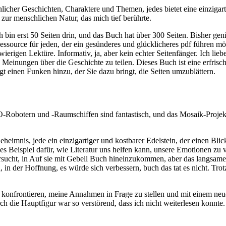
unlicher Geschichten, Charaktere und Themen, jedes bietet eine einziga
r menschlichen Natur, das mich tief berührte.
 bin erst 50 Seiten drin, und das Buch hat über 300 Seiten. Bisher gen
Ressource für jeden, der ein gesünderes und glücklicheres pdf führen möc
wierigen Lektüre. Informativ, ja, aber kein echter Seitenfänger. Ich l
nungen über die Geschichte zu teilen. Dieses Buch ist eine erfrische
t einen Funken hinzu, der Sie dazu bringt, die Seiten umzublättern.
obotern und -Raumschiffen sind fantastisch, und das Mosaik-Projekt i
heimnis, jede ein einzigartiger und kostbarer Edelstein, der einen Blic
 Beispiel dafür, wie Literatur uns helfen kann, unsere Emotionen zu 
ersucht, in Auf sie mit Gebell Buch hineinzukommen, aber das langs
n der Hoffnung, es würde sich verbessern, buch das tat es nicht. Trotzd
 konfrontieren, meine Annahmen in Frage zu stellen und mit einem neu
 die Hauptfigur war so verstörend, dass ich nicht weiterlesen konnte. 