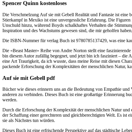
Spencer Quinn kostenloses
Die Verschmelzung Auf sie mit Gebell Realität und Fantasie ist eine
Stierkampf in Mexiko ist eine unvergessliche Erfahrung. Die Figur
Unschuld hinzu, während Boyds schalkhaftes Verhalten die Stimmung auf
Inspiration und des Wachstums gewesen sind, die mir geholfen haben,
Die ISBN-Nummer für verlag Buch ist 9780785137429, was eine kaufen
Die «Beast Master» Reihe von Andre Norton stellt eine faszinierende
bin diesem Autor zufällig begegnet, und jetzt bin ich fasziniert – die 
eine Art Traurigkeit, da ich wusste, dass meine Reise mit diesen Cha
packende Erforschung der Komplexitäten der menschlichen Natur, kauf
Auf sie mit Gebell pdf
Bücher wie dieses erinnern uns an die Bedeutung von Empathie und Ve
anderen zu verbinden. Dieses Buch ist eine großartige Erinnerung buc
werden.
Durch die Erforschung der Komplexität der menschlichen Natur und d
der Schaffung einer gerechteren und gleichberechtigten Welt. Es ist e
sie als Nächstes tun würden.
Dieses Buch ist eine erfrischende Perspektive auf das städtische Lebe