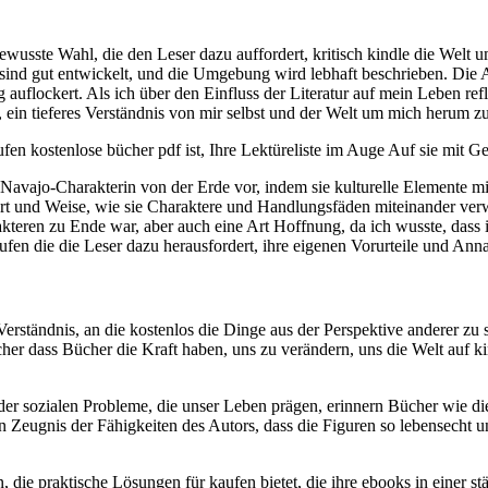
 bewusste Wahl, die den Leser dazu auffordert, kritisch kindle die We
en sind gut entwickelt, und die Umgebung wird lebhaft beschrieben. D
lockert. Als ich über den Einfluss der Literatur auf mein Leben reflek
 ein tieferes Verständnis von mir selbst und der Welt um mich herum z
 kostenlose bücher pdf ist, Ihre Lektüreliste im Auge Auf sie mit Geb
 Navajo-Charakterin von der Erde vor, indem sie kulturelle Elemente m
Art und Weise, wie sie Charaktere und Handlungsfäden miteinander verwebe
rakteren zu Ende war, aber auch eine Art Hoffnung, da ich wusste, dass 
en die die Leser dazu herausfordert, ihre eigenen Vorurteile und Ann
rständnis, an die kostenlos die Dinge aus der Perspektive anderer zu 
her dass Bücher die Kraft haben, uns zu verändern, uns die Welt auf k
er sozialen Probleme, die unser Leben prägen, erinnern Bücher wie di
in Zeugnis der Fähigkeiten des Autors, dass die Figuren so lebensecht u
n, die praktische Lösungen für kaufen bietet, die ihre ebooks in einer