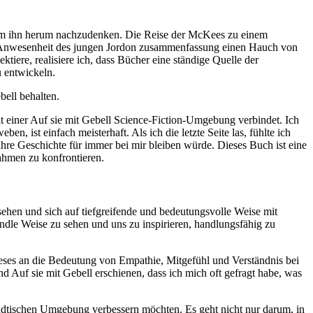
lt um ihn herum nachzudenken. Die Reise der McKees zu einem
ie Anwesenheit des jungen Jordon zusammenfassung einen Hauch von
tiere, realisiere ich, dass Bücher eine ständige Quelle der
u entwickeln.
ell behalten.
it einer Auf sie mit Gebell Science-Fiction-Umgebung verbindet. Ich
n, ist einfach meisterhaft. Als ich die letzte Seite las, fühlte ich
ihre Geschichte für immer bei mir bleiben würde. Dieses Buch ist eine
ahmen zu konfrontieren.
sehen und sich auf tiefgreifende und bedeutungsvolle Weise mit
indle Weise zu sehen und uns zu inspirieren, handlungsfähig zu
eses an die Bedeutung von Empathie, Mitgefühl und Verständnis bei
nd Auf sie mit Gebell erschienen, dass ich mich oft gefragt habe, was
 städtischen Umgebung verbessern möchten. Es geht nicht nur darum, in