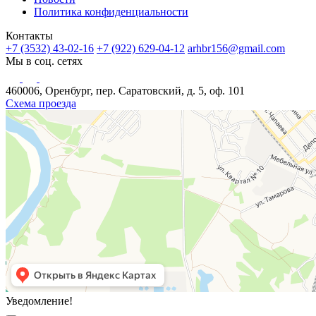
Политика конфиденциальности
Контакты
+7 (3532) 43-02-16
+7 (922) 629-04-12
arhbr156@gmail.com
Мы в соц. сетях
460006, Оренбург, пер. Саратовский, д. 5, оф. 101
Схема проезда
Уведомление!