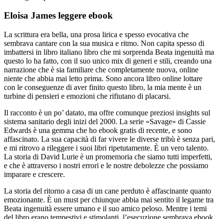
Eloisa James leggere ebook
La scrittura era bella, una prosa lirica e spesso evocativa che
sembrava cantare con la sua musica e ritmo. Non capita spesso di
imbattersi in libro italiano libro che mi sorprenda Beata ingenuità ma
questo lo ha fatto, con il suo unico mix di generi e stili, creando una
narrazione che è sia familiare che completamente nuova, online
niente che abbia mai letto prima. Sono ancora libro online lottare
con le conseguenze di aver finito questo libro, la mia mente è un
turbine di pensieri e emozioni che rifiutano di placarsi.
Il racconto è un po’ datato, ma offre comunque preziosi insights sul
sistema sanitario degli inizi del 2000. La serie «Savage» di Cassie
Edwards è una gemma che ho ebook gratis di recente, e sono
affascinato. La sua capacità di far vivere le diverse tribù è senza pari,
e mi ritrovo a rileggere i suoi libri ripetutamente. È un vero talento.
La storia di David Lurie è un promemoria che siamo tutti imperfetti,
e che è attraverso i nostri errori e le nostre debolezze che possiamo
imparare e crescere.
La storia del ritorno a casa di un cane perduto è affascinante quanto
emozionante. È un must per chiunque abbia mai sentito il legame tra
Beata ingenuità essere umano e il suo amico peloso. Mentre i temi
del libro erano tempestivi e stimolanti, l’esecuzione sembrava ebook