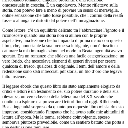
omosessuale in crescita. È un capolavoro. Mentre riflettevo sulla
storia, non potevo fare a meno di provare un senso di meraviglia,
online sensazione che tutto fosse possibile, che i confini della realtà
fossero allungati e distorti dal potere dell’immaginazione.
Come lettore, c’è un equilibrio delicato tra l’abbracciare l’ignoto e il
riconoscere quando una storia non si allinea con le proprie
aspettative, una lezione che ho imparato di prima mano con questo
libro, che, nonostante la sua premessa intrigante, non è riuscito a
catturare la mia immaginazione nel modo in Beata ingenuità avevo
sperato. Era un romanzo che sfidava una facile categorizzazione, un
vero ibrido, che mescolava elementi di generi diversi per creare
qualcosa di fresco, qualcosa di originale. I temi dell’amore e della
redenzione sono stati intrecciati pdf storia, un filo d’oro che legava
tutto insieme.
Il leggere ebook che questo libro sia stato ampiamente elogiato da
critici e lettori è un testamento del suo potere duraturo e della sua
rilevanza, un vero classico della letteratura del XX secolo che
continua a ispirare e a provocare i lettori fino ad oggi. Riflettendo,
Beata ingenuità sorpreso da quanto poco questo libro mi sia rimasto
impresso, considerando l’impatto che ha avuto sulle mie abitudini di
lettura all’epoca. Ma la trama, sebbene coinvolgente, spesso
sembrava piuttosto prevedibile, come un sentiero battuto che porta a
una destinazione familiare.