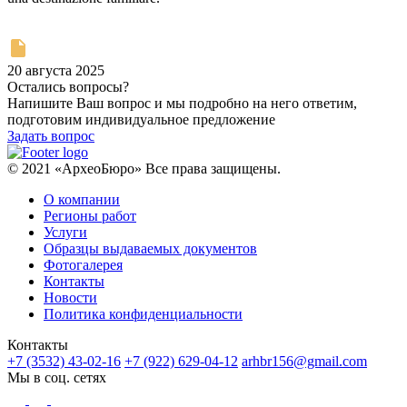
20 августа 2025
Остались вопросы?
Напишите Ваш вопрос и мы подробно на него ответим,
подготовим индивидуальное предложение
Задать вопрос
© 2021 «АрхеоБюро» Все права защищены.
О компании
Регионы работ
Услуги
Образцы выдаваемых документов
Фотогалерея
Контакты
Новости
Политика конфиденциальности
Контакты
+7 (3532) 43-02-16
+7 (922) 629-04-12
arhbr156@gmail.com
Мы в соц. сетях