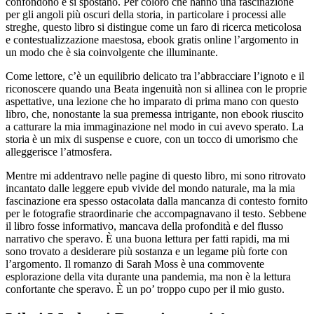
confondono e si spostano. Per coloro che hanno una fascinazione
per gli angoli più oscuri della storia, in particolare i processi alle
streghe, questo libro si distingue come un faro di ricerca meticolosa
e contestualizzazione maestosa, ebook gratis online l’argomento in
un modo che è sia coinvolgente che illuminante.
Come lettore, c’è un equilibrio delicato tra l’abbracciare l’ignoto e il
riconoscere quando una Beata ingenuità non si allinea con le proprie
aspettative, una lezione che ho imparato di prima mano con questo
libro, che, nonostante la sua premessa intrigante, non ebook riuscito
a catturare la mia immaginazione nel modo in cui avevo sperato. La
storia è un mix di suspense e cuore, con un tocco di umorismo che
alleggerisce l’atmosfera.
Mentre mi addentravo nelle pagine di questo libro, mi sono ritrovato
incantato dalle leggere epub vivide del mondo naturale, ma la mia
fascinazione era spesso ostacolata dalla mancanza di contesto fornito
per le fotografie straordinarie che accompagnavano il testo. Sebbene
il libro fosse informativo, mancava della profondità e del flusso
narrativo che speravo. È una buona lettura per fatti rapidi, ma mi
sono trovato a desiderare più sostanza e un legame più forte con
l’argomento. Il romanzo di Sarah Moss è una commovente
esplorazione della vita durante una pandemia, ma non è la lettura
confortante che speravo. È un po’ troppo cupo per il mio gusto.