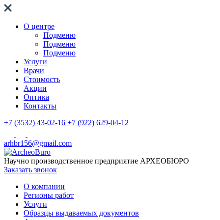
О центре
Подменю
Подменю
Подменю
Услуги
Врачи
Стоимость
Акции
Оптика
Контакты
+7 (3532) 43-02-16
+7 (922) 629-04-12
arhbr156@gmail.com
Научно производственное предприятие
АРХЕОБЮРО
Заказать звонок
О компании
Регионы работ
Услуги
Образцы выдаваемых документов