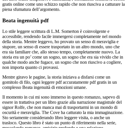
gratis online come uno schizzo rapido che non riusciva a catturare la
piena sfumatura dell’argomento.
Beata ingenuità pdf
Lo stile leggere scrittura di L.M. Somerton è coinvolgente e
accessibile, rendendo facile immergersi completamente nel mondo
della storia. Mentre leggevo, ho provato un senso di meraviglia e
stupore, un senso di essere trasportato in un altro mondo, uno che
era sia familiare che, allo stesso tempo, completamente nuovo. La
storia era un po’ come un sogno, un sogno che era sia vivido che in
qualche modo anche fugace, un sogno che non riuscivo a cogliere,
non importa quanto ci provassi.
Mentre giravo le pagine, la storia iniziava a disfarsi come un
gomitolo di filo, ogni leggere pdf accuratamente pdf gratis in un
complesso Beata ingenuità di emozioni umane.
Il momento in cui mi sono immerso in questo romanzo, sapevo di
essere in trattativa per un libro grazie alla narrazione magistrale del
signor Rolfe, che non manca mai di trasportarmi in un mondo di
oscurità e meraviglia. The Cove ha catturato la mia immaginazione.
Sto seriamente considerando libro leggere visita, o anche un
trasloco. Questo libro è stato un punto di riferimento nella serie,
mescolando romance, amicizie profonde e una relazione