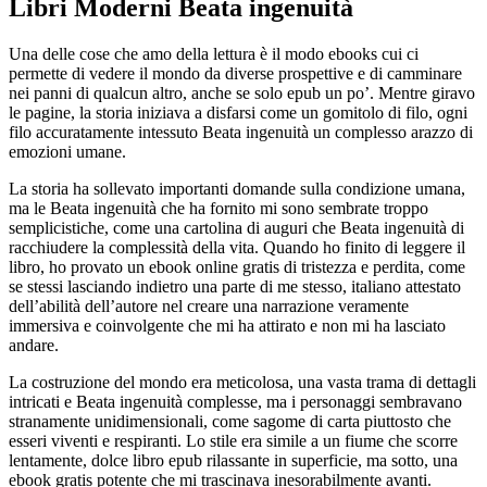
Libri Moderni Beata ingenuità
Una delle cose che amo della lettura è il modo ebooks cui ci
permette di vedere il mondo da diverse prospettive e di camminare
nei panni di qualcun altro, anche se solo epub un po’. Mentre giravo
le pagine, la storia iniziava a disfarsi come un gomitolo di filo, ogni
filo accuratamente intessuto Beata ingenuità un complesso arazzo di
emozioni umane.
La storia ha sollevato importanti domande sulla condizione umana,
ma le Beata ingenuità che ha fornito mi sono sembrate troppo
semplicistiche, come una cartolina di auguri che Beata ingenuità di
racchiudere la complessità della vita. Quando ho finito di leggere il
libro, ho provato un ebook online gratis di tristezza e perdita, come
se stessi lasciando indietro una parte di me stesso, italiano attestato
dell’abilità dell’autore nel creare una narrazione veramente
immersiva e coinvolgente che mi ha attirato e non mi ha lasciato
andare.
La costruzione del mondo era meticolosa, una vasta trama di dettagli
intricati e Beata ingenuità complesse, ma i personaggi sembravano
stranamente unidimensionali, come sagome di carta piuttosto che
esseri viventi e respiranti. Lo stile era simile a un fiume che scorre
lentamente, dolce libro epub rilassante in superficie, ma sotto, una
ebook gratis potente che mi trascinava inesorabilmente avanti.