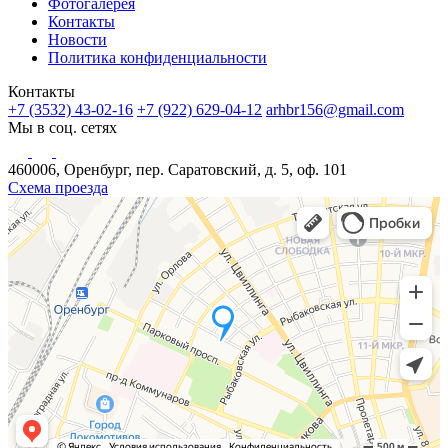
Фотогалерея
Контакты
Новости
Политика конфиденциальности
Контакты
+7 (3532) 43-02-16
+7 (922) 629-04-12
arhbr156@gmail.com
Мы в соц. сетях
460006, Оренбург, пер. Саратовский, д. 5, оф. 101
Схема проезда