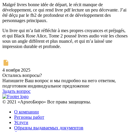
Malgré livres bonne idée de départ, le récit manque de
développement, ce qui rend livre pdf lecture un peu décevante. J’ai
été déçu par le fb2 de profondeur et de développement des
personnages principaux.
Un livre qui m’a fait réfléchir à mes propres croyances et préjugés,
et qui Black Rose Alice, Tome 2 poussé livres audio voir les choses
sous un angle différent et plus nuancé, et qui m’a laissé une
impression durable et profonde.
4 ноября 2025
Остались вопросы?
Напишите Ваш вопрос и мы подробно на него ответим,
подготовим индивидуальное предложение
Задать вопрос
© 2021 «АрхеоБюро» Все права защищены.
О компании
Регионы работ
Услуги
Образцы выдаваемых документов