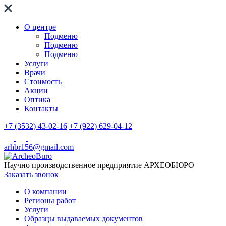
О центре
Подменю
Подменю
Подменю
Услуги
Врачи
Стоимость
Акции
Оптика
Контакты
+7 (3532) 43-02-16
+7 (922) 629-04-12
arhbr156@gmail.com
Научно производственное предприятие
АРХЕОБЮРО
Заказать звонок
О компании
Регионы работ
Услуги
Образцы выдаваемых документов