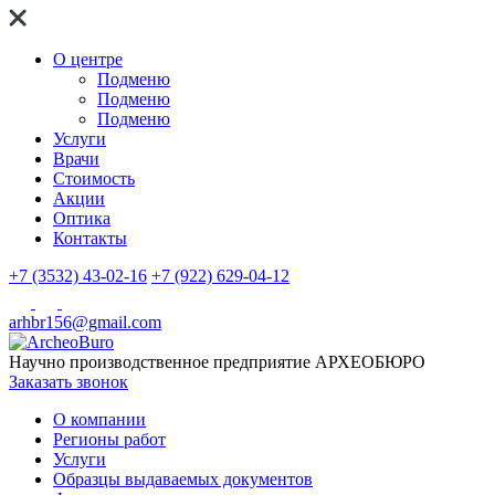
О центре
Подменю
Подменю
Подменю
Услуги
Врачи
Стоимость
Акции
Оптика
Контакты
+7 (3532) 43-02-16
+7 (922) 629-04-12
arhbr156@gmail.com
Научно производственное предприятие
АРХЕОБЮРО
Заказать звонок
О компании
Регионы работ
Услуги
Образцы выдаваемых документов