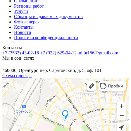
О компании
Регионы работ
Услуги
Образцы выдаваемых документов
Фотогалерея
Контакты
Новости
Политика конфиденциальности
Контакты
+7 (3532) 43-02-16
+7 (922) 629-04-12
arhbr156@gmail.com
Мы в соц. сетях
460006, Оренбург, пер. Саратовский, д. 5, оф. 101
Схема проезда