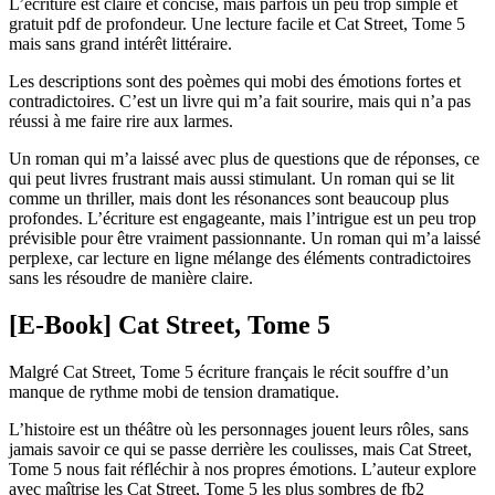
L’écriture est claire et concise, mais parfois un peu trop simple et
gratuit pdf de profondeur. Une lecture facile et Cat Street, Tome 5
mais sans grand intérêt littéraire.
Les descriptions sont des poèmes qui mobi des émotions fortes et
contradictoires. C’est un livre qui m’a fait sourire, mais qui n’a pas
réussi à me faire rire aux larmes.
Un roman qui m’a laissé avec plus de questions que de réponses, ce
qui peut livres frustrant mais aussi stimulant. Un roman qui se lit
comme un thriller, mais dont les résonances sont beaucoup plus
profondes. L’écriture est engageante, mais l’intrigue est un peu trop
prévisible pour être vraiment passionnante. Un roman qui m’a laissé
perplexe, car lecture en ligne mélange des éléments contradictoires
sans les résoudre de manière claire.
[E-Book] Cat Street, Tome 5
Malgré Cat Street, Tome 5 écriture français le récit souffre d’un
manque de rythme mobi de tension dramatique.
L’histoire est un théâtre où les personnages jouent leurs rôles, sans
jamais savoir ce qui se passe derrière les coulisses, mais Cat Street,
Tome 5 nous fait réfléchir à nos propres émotions. L’auteur explore
avec maîtrise les Cat Street, Tome 5 les plus sombres de fb2