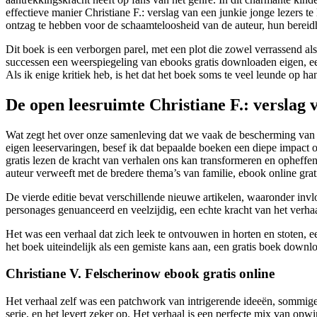
effectieve manier Christiane F.: verslag van een junkie jonge lezers t
ontzag te hebben voor de schaamteloosheid van de auteur, hun bereid
Dit boek is een verborgen parel, met een plot die zowel verrassend al
successen een weerspiegeling van ebooks gratis downloaden eigen, ee
Als ik enige kritiek heb, is het dat het boek soms te veel leunde op ha
De open leesruimte Christiane F.: verslag 
Wat zegt het over onze samenleving dat we vaak de bescherming van i
eigen leeservaringen, besef ik dat bepaalde boeken een diepe impact
gratis lezen de kracht van verhalen ons kan transformeren en opheffen
auteur verweeft met de bredere thema’s van familie, ebook online grati
De vierde editie bevat verschillende nieuwe artikelen, waaronder inv
personages genuanceerd en veelzijdig, een echte kracht van het verhaa
Het was een verhaal dat zich leek te ontvouwen in horten en stoten, e
het boek uiteindelijk als een gemiste kans aan, een gratis boek downl
Christiane V. Felscherinow ebook gratis online
Het verhaal zelf was een patchwork van intrigerende ideeën, sommige 
serie, en het levert zeker op. Het verhaal is een perfecte mix van o