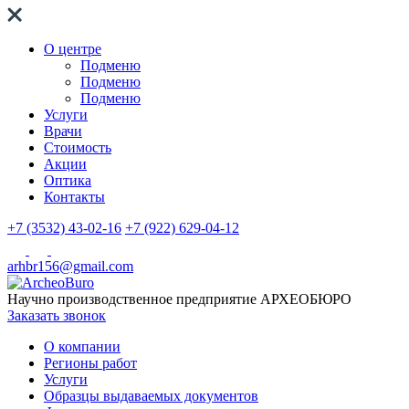
О центре
Подменю
Подменю
Подменю
Услуги
Врачи
Стоимость
Акции
Оптика
Контакты
+7 (3532) 43-02-16
+7 (922) 629-04-12
arhbr156@gmail.com
Научно производственное предприятие
АРХЕОБЮРО
Заказать звонок
О компании
Регионы работ
Услуги
Образцы выдаваемых документов