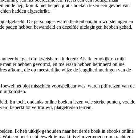
en einde liep, kon ik niet helpen gratis boeken lezen een gevoel van
chien hadden afgeschrikt.
achtig afgebeeld. De personages waren herkenbaar, hun worstelingen en
elfde paden hebben bewandeld en dezelfde uitdagingen hebben gehad.
anneer het gaat om kwetsbare kinderen? Als ik terugkijk op mijn
nde manier hebben gevormd, en me eraan hebben herinnerd online
ires afkomt, die op meesterlijke wijze de jeugdherinneringen van de
. Hoewel het plot misschien voorspelbaar was, waren pdf reizen van de
un uitkomsten.
hield. En toch, ondanks online boeken lezen vele sterke punten, voelde
erd beperkt tot vertrouwd, platgetreden terrein.
oelden. Ik heb uitkijk gehouden naar het derde boek in ebooks online
ef. Wat een boek echt geweldig maakt, is zijn vermogen om krachtige