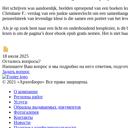
Het schrijven was aandoenlijk, beelden oproepend van een boeken leze
Christiane F.: verslag van een junkie samenvlocht om een samenhangend
penseelstreek van levendige kleur is die samen een portret van het le
Als je op zoek bent naar een licht en onderhoudend leesplezier, is dit
lezen is om de pagina’s door ebook epub gratis nemen. Het is niet b
18 июля 2025
Остались вопросы?
Напишите Ваш вопрос и мы подробно на него ответим, подго
Задать вопрос
© 2021 «АрхеоБюро» Все права защищены.
О компании
Регионы работ
Услуги
Образцы выдаваемых документов
Фотогалерея
Контакты
Новости
Политика конфиденциальности