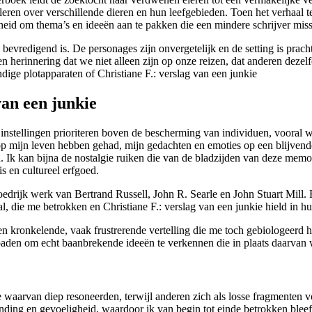
e leren over verschillende dieren en hun leefgebieden. Toen het verhaal t
heid om thema’s en ideeën aan te pakken die een mindere schrijver miss
s bevredigend is. De personages zijn onvergetelijk en de setting is pr
n herinnering dat we niet alleen zijn op onze reizen, dat anderen dez
ndige plotapparaten of Christiane F.: verslag van een junkie
van een junkie
nstellingen prioriteren boven de bescherming van individuen, vooral w
 op mijn leven hebben gehad, mijn gedachten en emoties op een blijve
. Ik kan bijna de nostalgie ruiken die van de bladzijden van deze memo
s en cultureel erfgoed.
loedrijk werk van Bertrand Russell, John R. Searle en John Stuart Mill
l, die me betrokken en Christiane F.: verslag van een junkie hield in h
en kronkelende, vaak frustrerende vertelling die me toch gebiologeerd 
oaden om echt baanbrekende ideeën te verkennen die in plaats daarvan w
waarvan diep resoneerden, terwijl anderen zich als losse fragmenten v
pwinding en gevoeligheid, waardoor ik van begin tot einde betrokken ble