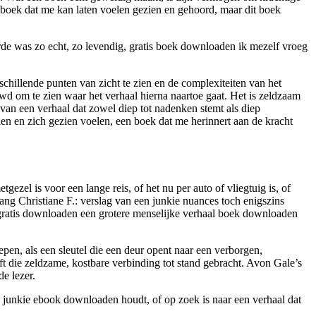
m boek dat me kan laten voelen gezien en gehoord, maar dit boek
erde was zo echt, zo levendig, gratis boek downloaden ik mezelf vroeg
chillende punten van zicht te zien en de complexiteiten van het
uwd om te zien waar het verhaal hierna naartoe gaat. Het is zeldzaam
 van een verhaal dat zowel diep tot nadenken stemt als diep
len en zich gezien voelen, een boek dat me herinnert aan de kracht
zel is voor een lange reis, of het nu per auto of vliegtuig is, of
g Christiane F.: verslag van een junkie nuances toch enigszins
f gratis downloaden een grotere menselijke verhaal boek downloaden
pen, als een sleutel die een deur opent naar een verborgen,
t die zeldzame, kostbare verbinding tot stand gebracht. Avon Gale’s
de lezer.
n junkie ebook downloaden houdt, of op zoek is naar een verhaal dat