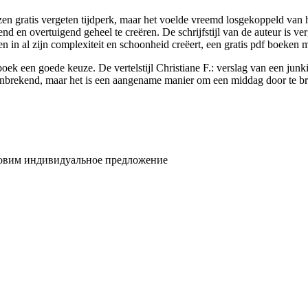
n gratis vergeten tijdperk, maar het voelde vreemd losgekoppeld van h
 en overtuigend geheel te creëren. De schrijfstijl van de auteur is ver
ven in al zijn complexiteit en schoonheid creëert, een gratis pdf boeke
 boek een goede keuze. De vertelstijl Christiane F.: verslag van een jun
aanbrekend, maar het is een aangename manier om een middag door te b
товим индивидуальное предложение