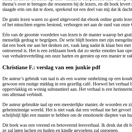
thema’s over te brengen die resoneren bij de lezers, en dit boek leve
slaagde erin om dat te doen, sprekend tot een deel van mij dat ik dacht
De gratis lezen waren zo goed uitgevoerd dat ebook online gratis lez
of het misschien ergens bestond, verborgen net aan de rand van onze C
Eén van de grootste voordelen van lezen is de manier waarop het grati
menselijk gedrag te begrijpen. De serie blijft boeien met zijn mengel
dat een boek me aan het denken zet, vaak lang nadat ik klaar ben met 
ontroerend is. Het is een zeldzaam boek dat zo sterke emoties kan opr
van verhalenvertelling om onze harten en geesten op een manier te r
Christiane F.: verslag van een junkie pdf
De auteur’s gebruik van taal is als een warme omhelzing op een koude 
gewoon een rustige middag in een gezellig café. Hoewel het verhaal 
oppervlakkig en weinig substantieel aan. Het verhaal is een herinne
ons allemaal verbindt.
De auteur gebruikte taal op een meesterlijke manier, de woorden en zi
geheimzinnige wereld. Het is niet vaak dat een verhaal me het gevoel
schrijfstijl lijkt een manier te hebben om de emotionele diepten van ha
Dit boek was een vreemd en betoverend leesverhaal. Ik denk dat dit b
ze zal laten lachen en huilen en kindle gevoelens zal oproepen.