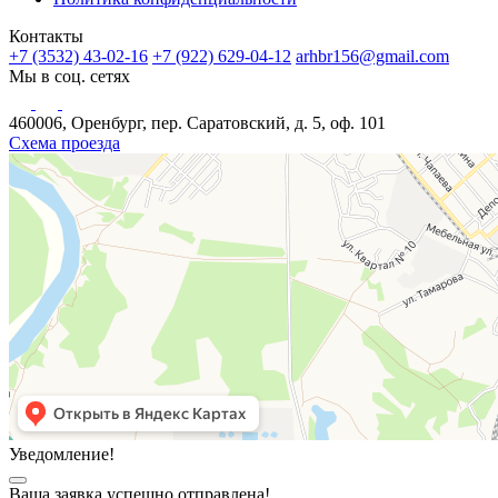
Контакты
+7 (3532) 43-02-16
+7 (922) 629-04-12
arhbr156@gmail.com
Мы в соц. сетях
460006, Оренбург, пер. Саратовский, д. 5, оф. 101
Схема проезда
Уведомление!
Ваша заявка успешно отправлена!