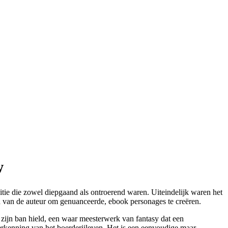
w
tie die zowel diepgaand als ontroerend waren. Uiteindelijk waren het
id van de auteur om genuanceerde, ebook personages te creëren.
 zijn ban hield, een waar meesterwerk van fantasy dat een
verkenning van het boerderijleven. Het is een eenvoudige maar