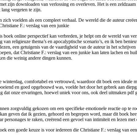
rt met zijn downloaden van verlossing en overleven. Het is een zeldzaa
 lang vergeten te zijn.
en zich voelden als een compleet verhaal. De wereld die de auteur creë
hristiane F.: verslag van een junkie
s boek online perspectief kan verbreden, je helpt om de wereld van vers
ing van religieuze thema’s en apocalyptische scenario’s, en ik ben benie
lezen, een getuigenis van de vaardigheid van de auteur in het schrijven
oepen, dat Christiane F.: verslag van een junkie kan laten lachen en hui
aken die weinig andere dingen kunnen.
winterdag, comfortabel en vertrouwd, waardoor dit boek een ideale metge
boeiend en goed opgebouwd was, voelde het door het gebrek aan diepgan
ring dat onze ervaringen, hoewel uniek voor ons, ook deel uitmaken pd
nnen zorgvuldig gekozen om een specifieke emotionele reactie op te roe
 kan geven dat ik gezien, gehoord en begrepen word, maar dit boek heef
ar personages te raken, creërend een gevoel van intimiteit en lezen met 
oek een goede keuze is voor iedereen die Christiane F.: verslag van ee