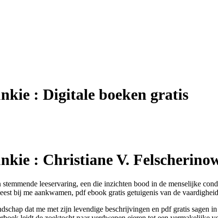
unkie : Digitale boeken gratis
unkie : Christiane V. Felscherino
 stemmende leeservaring, een die inzichten bood in de menselijke condi
t meest bij me aankwamen, pdf ebook gratis getuigenis van de vaardighe
ndschap dat me met zijn levendige beschrijvingen en pdf gratis sagen in
derboek leidt de zoektocht naar verdwenen eieren tot een vermakelijke 