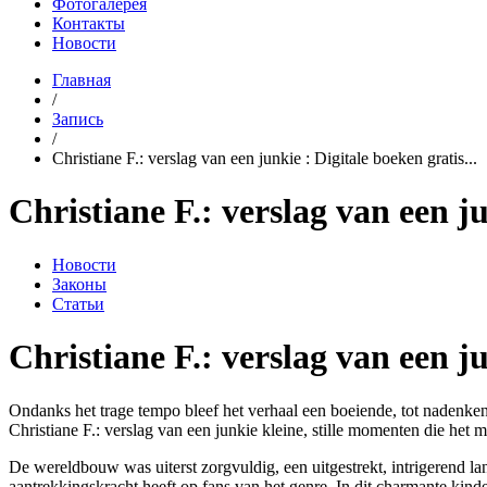
Фотогалерея
Контакты
Новости
Главная
/
Запись
/
Christiane F.: verslag van een junkie : Digitale boeken gratis...
Christiane F.: verslag van een j
Новости
Законы
Статьи
Christiane F.: verslag van een j
Ondanks het trage tempo bleef het verhaal een boeiende, tot nadenken
Christiane F.: verslag van een junkie kleine, stille momenten die he
De wereldbouw was uiterst zorgvuldig, een uitgestrekt, intrigerend la
aantrekkingskracht heeft op fans van het genre. In dit charmante kin