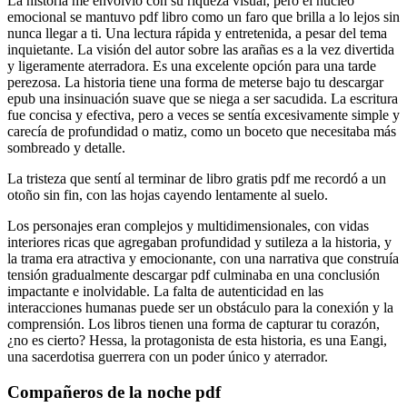
La historia me envolvió con su riqueza visual, pero el núcleo
emocional se mantuvo pdf libro como un faro que brilla a lo lejos sin
nunca llegar a ti. Una lectura rápida y entretenida, a pesar del tema
inquietante. La visión del autor sobre las arañas es a la vez divertida
y ligeramente aterradora. Es una excelente opción para una tarde
perezosa. La historia tiene una forma de meterse bajo tu descargar
epub una insinuación suave que se niega a ser sacudida. La escritura
fue concisa y efectiva, pero a veces se sentía excesivamente simple y
carecía de profundidad o matiz, como un boceto que necesitaba más
sombreado y detalle.
La tristeza que sentí al terminar de libro gratis pdf me recordó a un
otoño sin fin, con las hojas cayendo lentamente al suelo.
Los personajes eran complejos y multidimensionales, con vidas
interiores ricas que agregaban profundidad y sutileza a la historia, y
la trama era atractiva y emocionante, con una narrativa que construía
tensión gradualmente descargar pdf culminaba en una conclusión
impactante e inolvidable. La falta de autenticidad en las
interacciones humanas puede ser un obstáculo para la conexión y la
comprensión. Los libros tienen una forma de capturar tu corazón,
¿no es cierto? Hessa, la protagonista de esta historia, es una Eangi,
una sacerdotisa guerrera con un poder único y aterrador.
Compañeros de la noche pdf