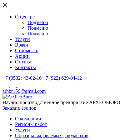
О центре
Подменю
Подменю
Подменю
Услуги
Врачи
Стоимость
Акции
Оптика
Контакты
+7 (3532) 43-02-16
+7 (922) 629-04-12
arhbr156@gmail.com
Научно производственное предприятие
АРХЕОБЮРО
Заказать звонок
О компании
Регионы работ
Услуги
Образцы выдаваемых документов