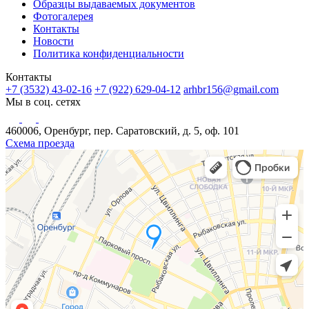
Образцы выдаваемых документов
Фотогалерея
Контакты
Новости
Политика конфиденциальности
Контакты
+7 (3532) 43-02-16
+7 (922) 629-04-12
arhbr156@gmail.com
Мы в соц. сетях
460006, Оренбург, пер. Саратовский, д. 5, оф. 101
Схема проезда