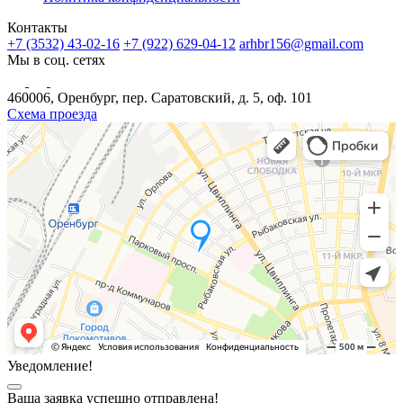
Контакты
+7 (3532) 43-02-16
+7 (922) 629-04-12
arhbr156@gmail.com
Мы в соц. сетях
460006, Оренбург, пер. Саратовский, д. 5, оф. 101
Схема проезда
Уведомление!
Ваша заявка успешно отправлена!