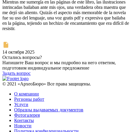
Mientras me sumergía en las páginas de este libro, las ilustraciones
intrincadas bailaban ante mis ojos, una verdadera obra maestra que
me dejó sin aliento. Quizás el aspecto más memorable de la novela
fue su uso del lenguaje, una voz gratis pdf y expresiva que bailaba
en la página, tejiendo un hechizo de encantamiento que era difícil de
resistir.
14 октября 2025
Остались вопросы?
Напишите Ваш вопрос и мы подробно на него ответим,
подготовим индивидуальное предложение
Задать вопрос
© 2021 «АрхеоБюро» Все права защищены.
О компании
Регионы работ
Услуги
Образцы выдаваемых документов
Фотогалерея
Контакты
Новости
Политика конфиденциальности