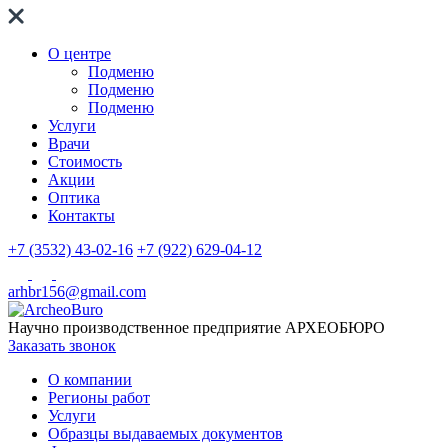
О центре
Подменю
Подменю
Подменю
Услуги
Врачи
Стоимость
Акции
Оптика
Контакты
+7 (3532) 43-02-16
+7 (922) 629-04-12
arhbr156@gmail.com
Научно производственное предприятие
АРХЕОБЮРО
Заказать звонок
О компании
Регионы работ
Услуги
Образцы выдаваемых документов