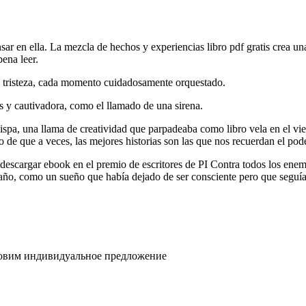
r en ella. La mezcla de hechos y experiencias libro pdf gratis crea una 
pena leer.
 y tristeza, cada momento cuidadosamente orquestado.
os y cautivadora, como el llamado de una sirena.
 chispa, una llama de creatividad que parpadeaba como libro vela en el 
 de que a veces, las mejores historias son las que nos recuerdan el pod
u descargar ebook en el premio de escritores de PI Contra todos los ene
año, como un sueño que había dejado de ser consciente pero que seguía
товим индивидуальное предложение