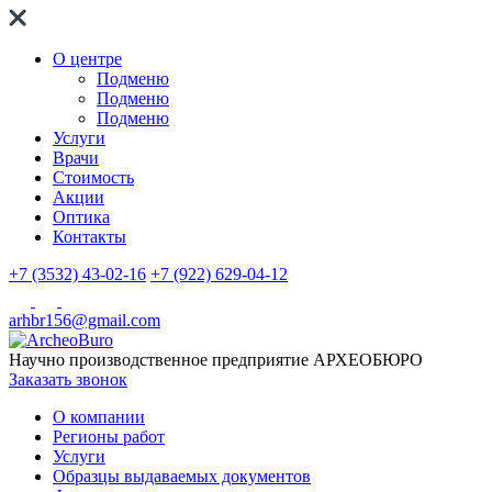
О центре
Подменю
Подменю
Подменю
Услуги
Врачи
Стоимость
Акции
Оптика
Контакты
+7 (3532) 43-02-16
+7 (922) 629-04-12
arhbr156@gmail.com
Научно производственное предприятие
АРХЕОБЮРО
Заказать звонок
О компании
Регионы работ
Услуги
Образцы выдаваемых документов