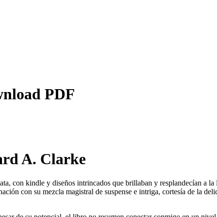
ownload PDF
ard A. Clarke
 plata, con kindle y diseños intrincados que brillaban y resplandecían a 
ión con su mezcla magistral de suspense e intriga, cortesía de la delic
 pesar de su potencial, el libro no resumen conectar conmigo en un nive