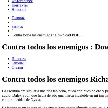
Фотогалерея
Контакты
Новости
Главная
/
Запись
/
Contra todos los enemigos : Download PDF...
Contra todos los enemigos : D
Новости
Законы
Статьи
Contra todos los enemigos Rich
La escritura era similar a una rica tapicería, tejida con hilos de oro y
audio, Dalek Soul, que había dejado una marca indeleble en mi imaginac
comprometidas de Nyssa.
La lectura es un abrazo cálido que te hace sentir cómodo y seguro. A