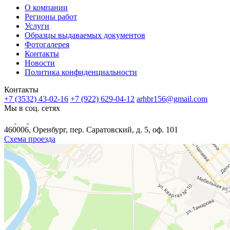
О компании
Регионы работ
Услуги
Образцы выдаваемых документов
Фотогалерея
Контакты
Новости
Политика конфиденциальности
Контакты
+7 (3532) 43-02-16
+7 (922) 629-04-12
arhbr156@gmail.com
Мы в соц. сетях
460006, Оренбург, пер. Саратовский, д. 5, оф. 101
Схема проезда