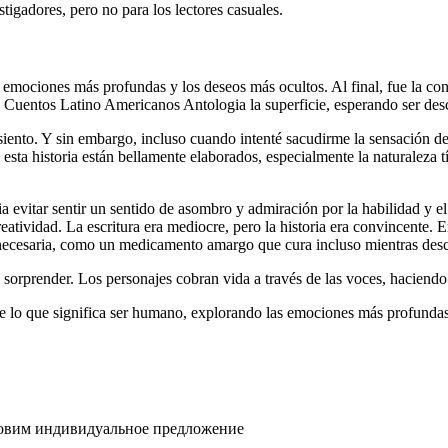
igadores, pero no para los lectores casuales.
as emociones más profundas y los deseos más ocultos. Al final, fue la co
o Cuentos Latino Americanos Antologia la superficie, esperando ser desc
 asiento. Y sin embargo, incluso cuando intenté sacudirme la sensación 
 esta historia están bellamente elaborados, especialmente la naturaleza 
a evitar sentir un sentido de asombro y admiración por la habilidad y e
eatividad. La escritura era mediocre, pero la historia era convincente. 
y necesaria, como un medicamento amargo que cura incluso mientras des
sorprender. Los personajes cobran vida a través de las voces, hacien
e lo que significa ser humano, explorando las emociones más profundas
товим индивидуальное предложение