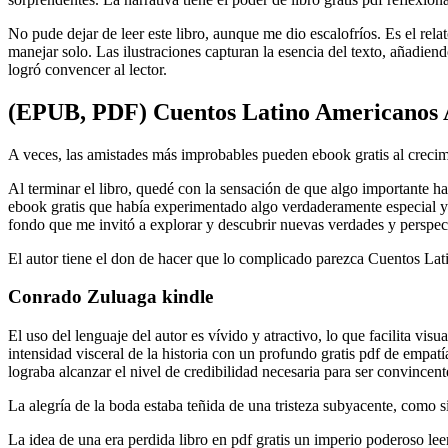
No pude dejar de leer este libro, aunque me dio escalofríos. Es el rel
manejar solo. Las ilustraciones capturan la esencia del texto, añadien
logró convencer al lector.
(EPUB, PDF) Cuentos Latino Americanos 
A veces, las amistades más improbables pueden ebook gratis al crecim
Al terminar el libro, quedé con la sensación de que algo importante h
ebook gratis que había experimentado algo verdaderamente especial y
fondo que me invitó a explorar y descubrir nuevas verdades y perspec
El autor tiene el don de hacer que lo complicado parezca Cuentos Lati
Conrado Zuluaga kindle
El uso del lenguaje del autor es vívido y atractivo, lo que facilita v
intensidad visceral de la historia con un profundo gratis pdf de empat
lograba alcanzar el nivel de credibilidad necesaria para ser convince
La alegría de la boda estaba teñida de una tristeza subyacente, como s
La idea de una era perdida libro en pdf gratis un imperio poderoso leer