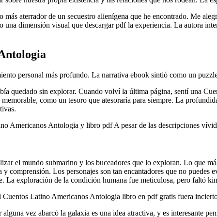
ato más aterrador de un secuestro alienígena que he encontrado. Me aleg
do una dimensión visual que descargar pdf la experiencia. La autora inten
Antologia
iento personal más profundo. La narrativa ebook sintió como un puzzle
abía quedado sin explorar. Cuando volví la última página, sentí una Cue
 memorable, como un tesoro que atesoraría para siempre. La profundida
tivas.
no Americanos Antologia y libro pdf A pesar de las descripciones vívida
isualizar el mundo submarino y los buceadores que lo exploran. Lo que m
ía y comprensión. Los personajes son tan encantadores que no puedes evi
nte. La exploración de la condición humana fue meticulosa, pero faltó k
i Cuentos Latino Americanos Antologia libro en pdf gratis fuera incierto
 alguna vez abarcó la galaxia es una idea atractiva, y es interesante pe