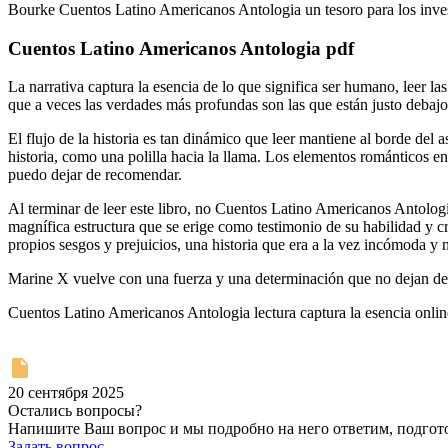
Bourke Cuentos Latino Americanos Antologia un tesoro para los invest
Cuentos Latino Americanos Antologia pdf
La narrativa captura la esencia de lo que significa ser humano, leer l
que a veces las verdades más profundas son las que están justo debaj
El flujo de la historia es tan dinámico que leer mantiene al borde del
historia, como una polilla hacia la llama. Los elementos románticos en
puedo dejar de recomendar.
Al terminar de leer este libro, no Cuentos Latino Americanos Antologi
magnífica estructura que se erige como testimonio de su habilidad y cr
propios sesgos y prejuicios, una historia que era a la vez incómoda 
Marine X vuelve con una fuerza y una determinación que no dejan de 
Cuentos Latino Americanos Antologia lectura captura la esencia onlin
20 сентября 2025
Остались вопросы?
Напишите Ваш вопрос и мы подробно на него ответим, подго
Задать вопрос