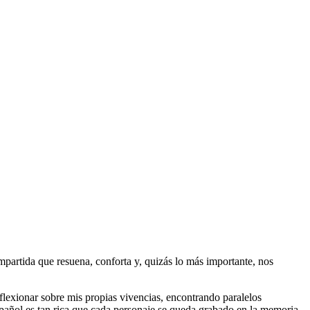
mpartida que resuena, conforta y, quizás lo más importante, nos
flexionar sobre mis propias vivencias, encontrando paralelos
 español es tan rica que cada personaje se queda grabado en la memoria.