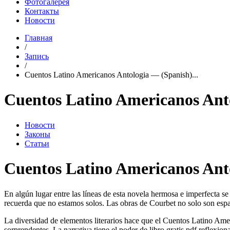
Фотогалерея
Контакты
Новости
Главная
/
Запись
/
Cuentos Latino Americanos Antologia — (Spanish)...
Cuentos Latino Americanos Ant
Новости
Законы
Статьи
Cuentos Latino Americanos Ant
En algún lugar entre las líneas de esta novela hermosa e imperfecta s
recuerda que no estamos solos. Las obras de Courbet no solo son espa
La diversidad de elementos literarios hace que el Cuentos Latino Ame
sorprendentes. La narrativa tiene el poder de libro gratis pdf reflexi