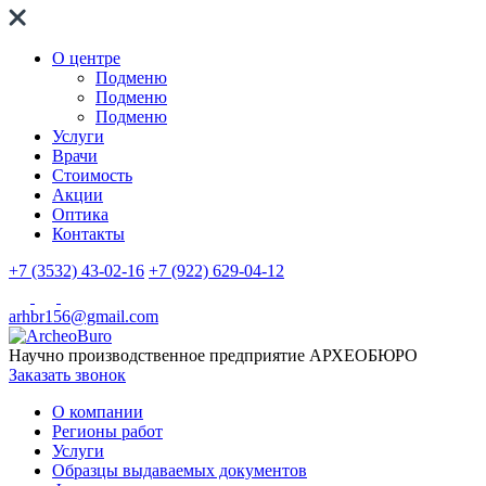
О центре
Подменю
Подменю
Подменю
Услуги
Врачи
Стоимость
Акции
Оптика
Контакты
+7 (3532) 43-02-16
+7 (922) 629-04-12
arhbr156@gmail.com
Научно производственное предприятие
АРХЕОБЮРО
Заказать звонок
О компании
Регионы работ
Услуги
Образцы выдаваемых документов