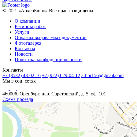
© 2021 «АрхеоБюро» Все права защищены.
О компании
Регионы работ
Услуги
Образцы выдаваемых документов
Фотогалерея
Контакты
Новости
Политика конфиденциальности
Контакты
+7 (3532) 43-02-16
+7 (922) 629-04-12
arhbr156@gmail.com
Мы в соц. сетях
460006, Оренбург, пер. Саратовский, д. 5, оф. 101
Схема проезда