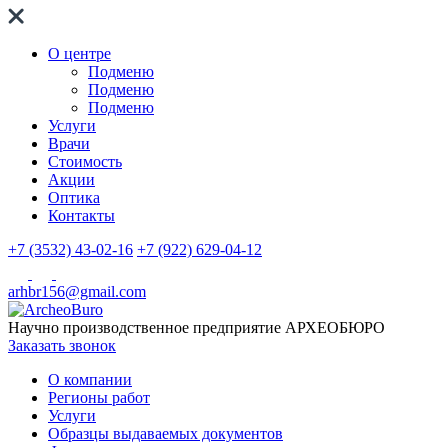
О центре
Подменю
Подменю
Подменю
Услуги
Врачи
Стоимость
Акции
Оптика
Контакты
+7 (3532) 43-02-16
+7 (922) 629-04-12
arhbr156@gmail.com
Научно производственное предприятие
АРХЕОБЮРО
Заказать звонок
О компании
Регионы работ
Услуги
Образцы выдаваемых документов