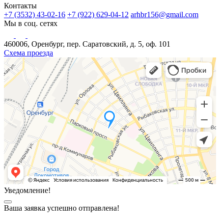
Контакты
+7 (3532) 43-02-16
+7 (922) 629-04-12
arhbr156@gmail.com
Мы в соц. сетях
460006, Оренбург, пер. Саратовский, д. 5, оф. 101
Схема проезда
Уведомление!
Ваша заявка успешно отправлена!