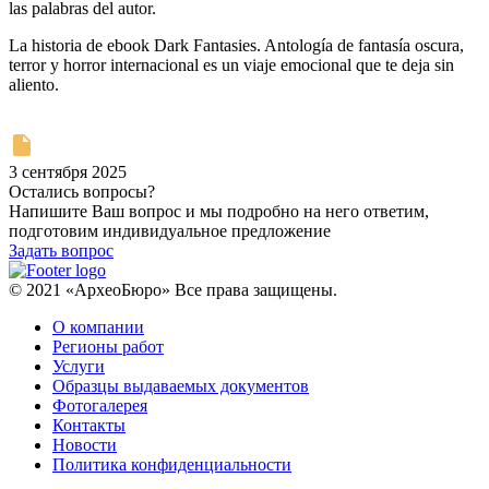
las palabras del autor.
La historia de ebook Dark Fantasies. Antología de fantasía oscura,
terror y horror internacional es un viaje emocional que te deja sin
aliento.
3 сентября 2025
Остались вопросы?
Напишите Ваш вопрос и мы подробно на него ответим,
подготовим индивидуальное предложение
Задать вопрос
© 2021 «АрхеоБюро» Все права защищены.
О компании
Регионы работ
Услуги
Образцы выдаваемых документов
Фотогалерея
Контакты
Новости
Политика конфиденциальности