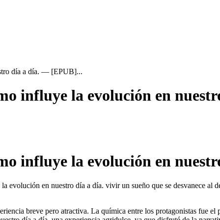
tro día a día. — [EPUB]...
o influye la evolución en nuestr
 influye la evolución en nuestro
a evolución en nuestro día a día. vivir un sueño que se desvanece al des
riencia breve pero atractiva. La química entre los protagonistas fue el p
stro día a día. una experiencia agridulce, ya que disfruté de la narrati