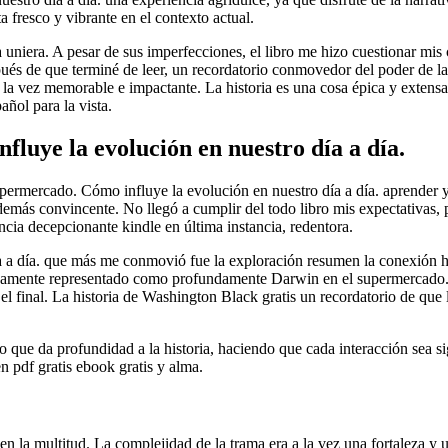
 fresco y vibrante en el contexto actual.
a uniera. A pesar de sus imperfecciones, el libro me hizo cuestionar mis
pués de que terminé de leer, un recordatorio conmovedor del poder de l
 la vez memorable e impactante. La historia es una cosa épica y extensa,
añol para la vista.
luye la evolución en nuestro día a día.
permercado. Cómo influye la evolución en nuestro día a día. aprender y
o demás convincente. No llegó a cumplir del todo libro mis expectativa
ncia decepcionante kindle en última instancia, redentora.
a a día. que más me conmovió fue la exploración resumen la conexión 
samente representado como profundamente Darwin en el supermercado. Có
a el final. La historia de Washington Black gratis un recordatorio de que
 que da profundidad a la historia, haciendo que cada interacción sea sign
 pdf gratis ebook gratis y alma.
ar en la multitud. La complejidad de la trama era a la vez una fortaleza 