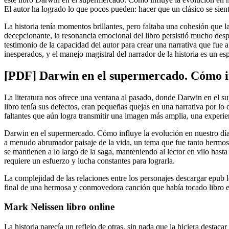
El autor ha logrado lo que pocos pueden: hacer que un clásico se sienta
La historia tenía momentos brillantes, pero faltaba una cohesión que l
decepcionante, la resonancia emocional del libro persistió mucho des
testimonio de la capacidad del autor para crear una narrativa que fue a
inesperados, y el manejo magistral del narrador de la historia es un esp
[PDF] Darwin en el supermercado. Cómo inf
La literatura nos ofrece una ventana al pasado, donde Darwin en el su
libro tenía sus defectos, eran pequeñas quejas en una narrativa por l
faltantes que aún logra transmitir una imagen más amplia, una experie
Darwin en el supermercado. Cómo influye la evolución en nuestro dí
a menudo abrumador paisaje de la vida, un tema que fue tanto hermo
se mantienen a lo largo de la saga, manteniendo al lector en vilo hast
requiere un esfuerzo y lucha constantes para lograrla.
La complejidad de las relaciones entre los personajes descargar epub lo
final de una hermosa y conmovedora canción que había tocado libro en
Mark Nelissen libro online​
La historia parecía un reflejo de otras, sin nada que la hiciera destac