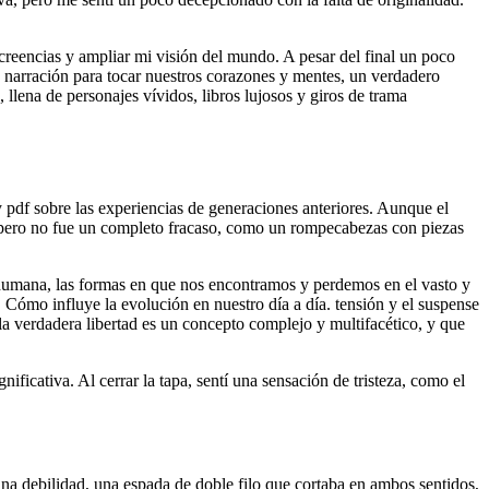
 creencias y ampliar mi visión del mundo. A pesar del final un poco
a narración para tocar nuestros corazones y mentes, un verdadero
 llena de personajes vívidos, libros lujosos y giros de trama
 pdf sobre las experiencias de generaciones anteriores. Aunque el
s, pero no fue un completo fracaso, como un rompecabezas con piezas
humana, las formas en que nos encontramos y perdemos en el vasto y
mo influye la evolución en nuestro día a día. tensión y el suspense
 la verdadera libertad es un concepto complejo y multifacético, y que
ificativa. Al cerrar la tapa, sentí una sensación de tristeza, como el
y una debilidad, una espada de doble filo que cortaba en ambos sentidos,