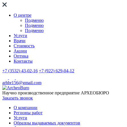
О центре
Подменю
Подменю
Подменю
Услуги
Врачи
Стоимость
Акции
Оптика
Контакты
+7 (3532) 43-02-16
+7 (922) 629-04-12
arhbr156@gmail.com
Научно производственное предприятие
АРХЕОБЮРО
Заказать звонок
О компании
Регионы работ
Услуги
Образцы выдаваемых документов