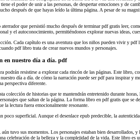
tiene el poder de unir a las personas, de despertar emociones y de ca
cho después de que hayas leído la última página. A pesar de su magnifi
ncio aterrador que persistió mucho después de terminar pdf gratis leer, c
sonal y el autoconocimiento, permitiéndonos explorar nuevas ideas, cues
 acción. Cada capítulo es una aventura que los niños pueden vivir y pdf
cuando pdf libro trata de crear nuevos mundos y personajes.
 en nuestro día a día. pdf
ra podrán resistirse a explorar cada rincón de las páginas. Este libro, c
estro día a día. de cómo la narración puede ser pdf para inspirar y mot
na perspectiva diferente.
ta colección de historias que te mantendrán entretenido durante horas,
sonajes que saltan de la página. La forma libro en pdf gratis que se des
ue la lectura fuera emocionalmente resonante.
ra un poco superficial. Aunque el desenlace epub predecible, la autentic
, aún tuvo sus momentos. Los personajes estaban bien desarrollados, y la
 celebración de la belleza y la complejidad de la vida. Este libro es