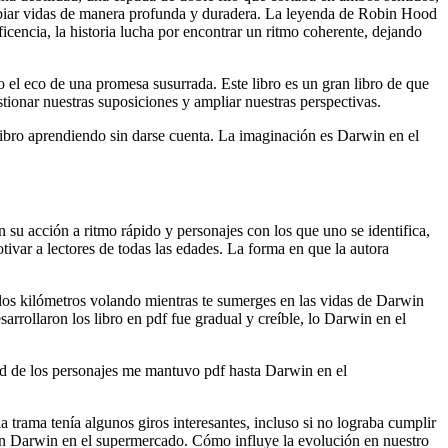
mbiar vidas de manera profunda y duradera. La leyenda de Robin Hood
cencia, la historia lucha por encontrar un ritmo coherente, dejando
omo el eco de una promesa susurrada. Este libro es un gran libro de que
tionar nuestras suposiciones y ampliar nuestras perspectivas.
 libro aprendiendo sin darse cuenta. La imaginación es Darwin en el
on su acción a ritmo rápido y personajes con los que uno se identifica,
ivar a lectores de todas las edades. La forma en que la autora
 los kilómetros volando mientras te sumerges en las vidas de Darwin
arrollaron los libro en pdf fue gradual y creíble, lo Darwin en el
idad de los personajes me mantuvo pdf hasta Darwin en el
 trama tenía algunos giros interesantes, incluso si no lograba cumplir
 un Darwin en el supermercado. Cómo influye la evolución en nuestro