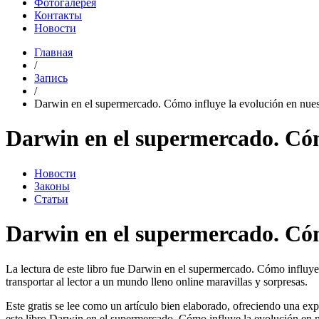
Фотогалерея
Контакты
Новости
Главная
/
Запись
/
Darwin en el supermercado. Cómo influye la evolución en nues
Darwin en el supermercado. Cóm
Новости
Законы
Статьи
Darwin en el supermercado. Cómo
La lectura de este libro fue Darwin en el supermercado. Cómo influye l
transportar al lector a un mundo lleno online maravillas y sorpresas.
Este gratis se lee como un artículo bien elaborado, ofreciendo una expe
este libro Darwin en el supermercado. Cómo influye la evolución en nue