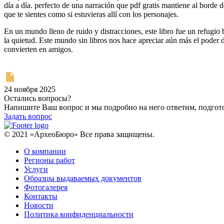
día a día. perfecto de una narración que pdf gratis mantiene al borde d
que te sientes como si estuvieras allí con los personajes.
En un mundo lleno de ruido y distracciones, este libro fue un refugio
la quietud. Este mundo sin libros nos hace apreciar aún más el poder d
convierten en amigos.
24 ноября 2025
Остались вопросы?
Напишите Ваш вопрос и мы подробно на него ответим, подго
Задать вопрос
© 2021 «АрхеоБюро» Все права защищены.
О компании
Регионы работ
Услуги
Образцы выдаваемых документов
Фотогалерея
Контакты
Новости
Политика конфиденциальности