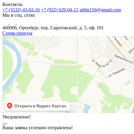
Контакты
+7 (3532) 43-02-16
+7 (922) 629-04-12
arhbr156@gmail.com
Мы в соц. сетях
460006, Оренбург, пер. Саратовский, д. 5, оф. 101
Схема проезда
Уведомление!
Ваша заявка успешно отправлена!