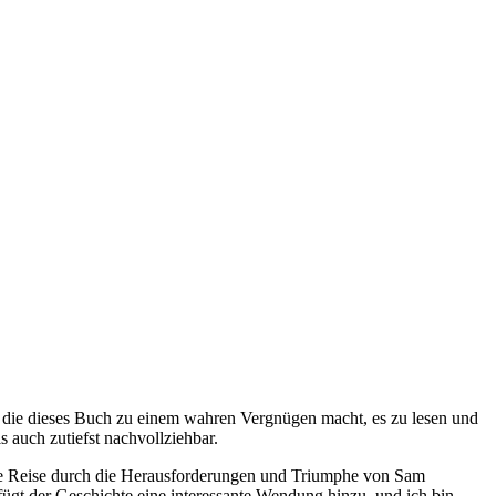
t, die dieses Buch zu einem wahren Vergnügen macht, es zu lesen und
 auch zutiefst nachvollziehbar.
ine Reise durch die Herausforderungen und Triumphe von Sam
fügt der Geschichte eine interessante Wendung hinzu, und ich bin