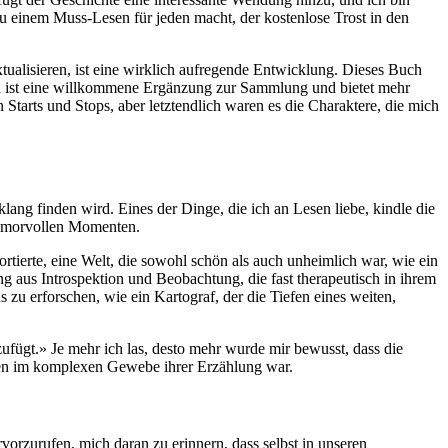
 zu einem Muss-Lesen für jeden macht, der kostenlose Trost in den
ualisieren, ist eine wirklich aufregende Entwicklung. Dieses Buch
ohn ist eine willkommene Ergänzung zur Sammlung und bietet mehr
Starts und Stops, aber letztendlich waren es die Charaktere, die mich
lang finden wird. Eines der Dinge, die ich an Lesen liebe, kindle die
humorvollen Momenten.
tierte, eine Welt, die sowohl schön als auch unheimlich war, wie ein
aus Introspektion und Beobachtung, die fast therapeutisch in ihrem
zu erforschen, wie ein Kartograf, der die Tiefen eines weiten,
zufügt.» Je mehr ich las, desto mehr wurde mir bewusst, dass die
aden im komplexen Gewebe ihrer Erzählung war.
rzurufen, mich daran zu erinnern, dass selbst in unseren