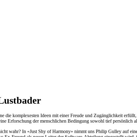
 Lustbader
ine die komplexesten Ideen mit einer Freude und Zugänglichkeit erfüll
ine Erforschung der menschlichen Bedingung sowohl tief persönlich als
 nicht wahr? In «Just Shy of Harmony» nimmt uns Philip Gulley auf e
 Ex-Freund als neuer Leiter der Software-Abteilung eingestellt wird, 