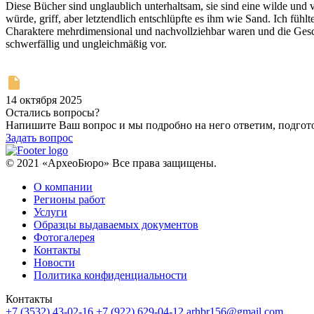
Diese Bücher sind unglaublich unterhaltsam, sie sind eine wilde und v
würde, griff, aber letztendlich entschlüpfte es ihm wie Sand. Ich fühl
Charaktere mehrdimensional und nachvollziehbar waren und die Gesch
schwerfällig und ungleichmäßig vor.
14 октября 2025
Остались вопросы?
Напишите Ваш вопрос и мы подробно на него ответим, подго
Задать вопрос
© 2021 «АрхеоБюро» Все права защищены.
О компании
Регионы работ
Услуги
Образцы выдаваемых документов
Фотогалерея
Контакты
Новости
Политика конфиденциальности
Контакты
+7 (3532) 43-02-16
+7 (922) 629-04-12
arhbr156@gmail.com