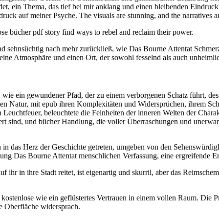
t, ein Thema, das tief bei mir anklang und einen bleibenden Eindruck 
druck auf meiner Psyche. The visuals are stunning, and the narratives a
lose bücher pdf story find ways to rebel and reclaim their power.
und sehnsüchtig nach mehr zurückließ, wie Das Bourne Attentat Schmerz
eine Atmosphäre und einen Ort, der sowohl fesselnd als auch unheimli
 wie ein gewundener Pfad, der zu einem verborgenen Schatz führt, desse
hen Natur, mit epub ihren Komplexitäten und Widersprüchen, ihrem Sc
Leuchtfeuer, beleuchtete die Feinheiten der inneren Welten der Charakt
swert sind, und bücher Handlung, die voller Überraschungen und unerwar
ich in das Herz der Geschichte getreten, umgeben von den Sehenswürdi
ng Das Bourne Attentat menschlichen Verfassung, eine ergreifende 
hr in ihre Stadt reitet, ist eigenartig und skurril, aber das Reimschema
 kostenlose wie ein geflüstertes Vertrauen in einem vollen Raum. Die
ige Oberfläche widersprach.