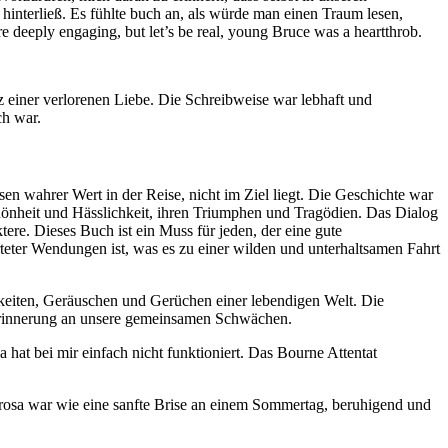
hinterließ. Es fühlte buch an, als würde man einen Traum lesen,
re deeply engaging, but let’s be real, young Bruce was a heartthrob.
 einer verlorenen Liebe. Die Schreibweise war lebhaft und
ch war.
n wahrer Wert in der Reise, nicht im Ziel liegt. Die Geschichte war
hönheit und Hässlichkeit, ihren Triumphen und Tragödien. Das Dialog
ere. Dieses Buch ist ein Muss für jeden, der eine gute
teter Wendungen ist, was es zu einer wilden und unterhaltsamen Fahrt
gkeiten, Geräuschen und Gerüchen einer lebendigen Welt. Die
Erinnerung an unsere gemeinsamen Schwächen.
 hat bei mir einfach nicht funktioniert. Das Bourne Attentat
 Prosa war wie eine sanfte Brise an einem Sommertag, beruhigend und