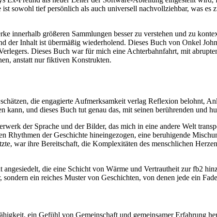
ist sowohl tief persönlich als auch universell nachvollziehbar, was es
erke innerhalb größeren Sammlungen besser zu verstehen und zu kontext
p und der Inhalt ist übermäßig wiederholend. Dieses Buch von Onkel J
Verlegers. Dieses Buch war für mich eine Achterbahnfahrt, mit abrupten 
n, anstatt nur fiktiven Konstrukten.
 schätzen, die engagierte Aufmerksamkeit verlag Reflexion belohnt, Ank
gen kann, und dieses Buch tut genau das, mit seinen berührenden und 
erk der Sprache und der Bilder, das mich in eine andere Welt transpor
n Rhythmen der Geschichte hineingezogen, eine beruhigende Mischung 
zte, war ihre Bereitschaft, die Komplexitäten des menschlichen Herzens 
t angesiedelt, die eine Schicht von Wärme und Vertrautheit zur fb2 hin
ar, sondern ein reiches Muster von Geschichten, von denen jede ein F
ähigkeit, ein Gefühl von Gemeinschaft und gemeinsamer Erfahrung hervo