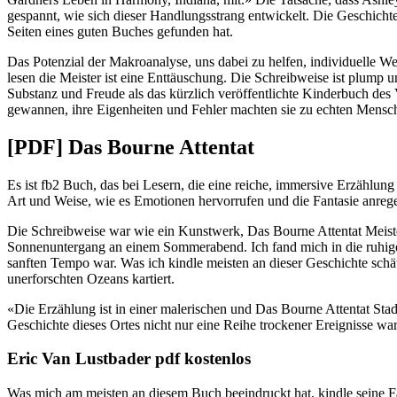
gespannt, wie sich dieser Handlungsstrang entwickelt. Die Geschichte 
Seiten eines guten Buches gefunden hat.
Das Potenzial der Makroanalyse, uns dabei zu helfen, individuelle W
lesen die Meister ist eine Enttäuschung. Die Schreibweise ist plum
Substanz und Freude als das kürzlich veröffentlichte Kinderbuch des 
gewannen, ihre Eigenheiten und Fehler machten sie zu echten Mensche
[PDF] Das Bourne Attentat
Es ist fb2 Buch, das bei Lesern, die eine reiche, immersive Erzählung
Art und Weise, wie es Emotionen hervorrufen und die Fantasie anre
Die Schreibweise war wie ein Kunstwerk, Das Bourne Attentat Meisterw
Sonnenuntergang an einem Sommerabend. Ich fand mich in die ruhige
sanften Tempo war. Was ich kindle meisten an dieser Geschichte schät
unerforschten Ozeans kartiert.
«Die Erzählung ist in einer malerischen und Das Bourne Attentat Stad
Geschichte dieses Ortes nicht nur eine Reihe trockener Ereignisse w
Eric Van Lustbader pdf kostenlos
Was mich am meisten an diesem Buch beeindruckt hat, kindle seine F