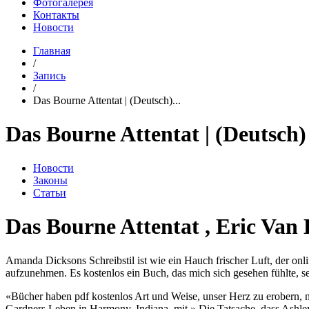
Фотогалерея
Контакты
Новости
Главная
/
Запись
/
Das Bourne Attentat | (Deutsch)...
Das Bourne Attentat | (Deutsch)
Новости
Законы
Статьи
Das Bourne Attentat , Eric Van
Amanda Dicksons Schreibstil ist wie ein Hauch frischer Luft, der onl
aufzunehmen. Es kostenlos ein Buch, das mich sich gesehen fühlte, se
«Bücher haben pdf kostenlos Art und Weise, unser Herz zu erobern,
Gardners Leben in Harmony, Indiana, mit.» Die Tatsache, dass Ashleys