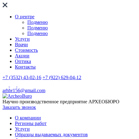
О центре
Подменю
Подменю
Подменю
Услуги
Врачи
Стоимость
Акции
Оптика
Контакты
+7 (3532) 43-02-16
+7 (922) 629-04-12
arhbr156@gmail.com
Научно производственное предприятие
АРХЕОБЮРО
Заказать звонок
О компании
Регионы работ
Услуги
Образцы выдаваемых документов