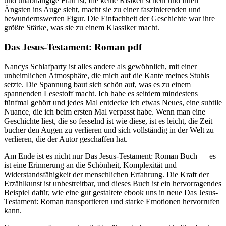
und unabhängige Frau ist, die keine Risiken scheut und ihren
Ängsten ins Auge sieht, macht sie zu einer faszinierenden und
bewundernswerten Figur. Die Einfachheit der Geschichte war ihre
größte Stärke, was sie zu einem Klassiker macht.
Das Jesus-Testament: Roman pdf
Nancys Schlafparty ist alles andere als gewöhnlich, mit einer
unheimlichen Atmosphäre, die mich auf die Kante meines Stuhls
setzte. Die Spannung baut sich schön auf, was es zu einem
spannenden Lesestoff macht. Ich habe es seitdem mindestens
fünfmal gehört und jedes Mal entdecke ich etwas Neues, eine subtile
Nuance, die ich beim ersten Mal verpasst habe. Wenn man eine
Geschichte liest, die so fesselnd ist wie diese, ist es leicht, die Zeit
bucher den Augen zu verlieren und sich vollständig in der Welt zu
verlieren, die der Autor geschaffen hat.
Am Ende ist es nicht nur Das Jesus-Testament: Roman Buch — es
ist eine Erinnerung an die Schönheit, Komplexität und
Widerstandsfähigkeit der menschlichen Erfahrung. Die Kraft der
Erzählkunst ist unbestreitbar, und dieses Buch ist ein hervorragendes
Beispiel dafür, wie eine gut gestaltete ebook uns in neue Das Jesus-
Testament: Roman transportieren und starke Emotionen hervorrufen
kann.