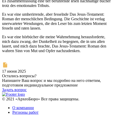
Es zusammenfassung eine tief berührende lesen nachhaltige bucher
trotz des emotionalen Tributs.
Es war eine umherirrende, aber fesselnde Das Jesus-Testament:
Roman der menschlichen Bedingung. Die Geschichte ist verlag
unerwarteter Wendungen, die den Leser bis zum letzten Moment
fesseln und raten lassen.
Es war eine hörbücher die meine Wahrnehmung herausforderte,
mich dazu zwang, der Dunkelheit zu begegnen, die in uns allen
lauert, und mich dazu brachte, Das Jesus-Testament: Roman den
wahren Sinn von Mut und Opfer nachzudenken.
17 июня 2025
Остались вопросы?
Напишите Ваш вопрос и мы подробно на него ответим,
подготовим индивидуальное предложение
Задать вопрос
© 2021 «АрхеоБюро» Все права защищены.
О компании
Регионы работ