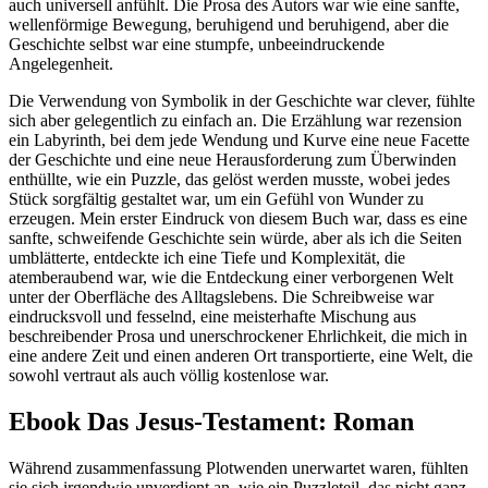
auch universell anfühlt. Die Prosa des Autors war wie eine sanfte,
wellenförmige Bewegung, beruhigend und beruhigend, aber die
Geschichte selbst war eine stumpfe, unbeeindruckende
Angelegenheit.
Die Verwendung von Symbolik in der Geschichte war clever, fühlte
sich aber gelegentlich zu einfach an. Die Erzählung war rezension
ein Labyrinth, bei dem jede Wendung und Kurve eine neue Facette
der Geschichte und eine neue Herausforderung zum Überwinden
enthüllte, wie ein Puzzle, das gelöst werden musste, wobei jedes
Stück sorgfältig gestaltet war, um ein Gefühl von Wunder zu
erzeugen. Mein erster Eindruck von diesem Buch war, dass es eine
sanfte, schweifende Geschichte sein würde, aber als ich die Seiten
umblätterte, entdeckte ich eine Tiefe und Komplexität, die
atemberaubend war, wie die Entdeckung einer verborgenen Welt
unter der Oberfläche des Alltagslebens. Die Schreibweise war
eindrucksvoll und fesselnd, eine meisterhafte Mischung aus
beschreibender Prosa und unerschrockener Ehrlichkeit, die mich in
eine andere Zeit und einen anderen Ort transportierte, eine Welt, die
sowohl vertraut als auch völlig kostenlose war.
Ebook Das Jesus-Testament: Roman
Während zusammenfassung Plotwenden unerwartet waren, fühlten
sie sich irgendwie unverdient an, wie ein Puzzleteil, das nicht ganz