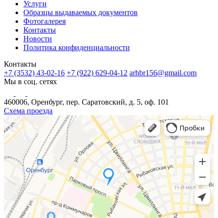
Услуги
Образцы выдаваемых документов
Фотогалерея
Контакты
Новости
Политика конфиденциальности
Контакты
+7 (3532) 43-02-16
+7 (922) 629-04-12
arhbr156@gmail.com
Мы в соц. сетях
460006, Оренбург, пер. Саратовский, д. 5, оф. 101
Схема проезда