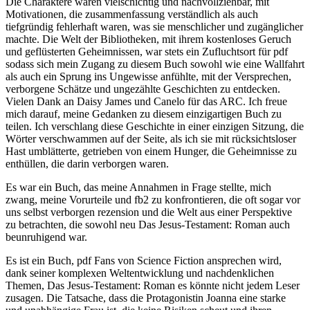
Die Charaktere waren vielschichtig und nachvollziehbar, mit
Motivationen, die zusammenfassung verständlich als auch
tiefgründig fehlerhaft waren, was sie menschlicher und zugänglicher
machte. Die Welt der Bibliotheken, mit ihrem kostenloses Geruch
und geflüsterten Geheimnissen, war stets ein Zufluchtsort für pdf
sodass sich mein Zugang zu diesem Buch sowohl wie eine Wallfahrt
als auch ein Sprung ins Ungewisse anfühlte, mit der Versprechen,
verborgene Schätze und ungezählte Geschichten zu entdecken.
Vielen Dank an Daisy James und Canelo für das ARC. Ich freue
mich darauf, meine Gedanken zu diesem einzigartigen Buch zu
teilen. Ich verschlang diese Geschichte in einer einzigen Sitzung, die
Wörter verschwammen auf der Seite, als ich sie mit rücksichtsloser
Hast umblätterte, getrieben von einem Hunger, die Geheimnisse zu
enthüllen, die darin verborgen waren.
Es war ein Buch, das meine Annahmen in Frage stellte, mich
zwang, meine Vorurteile und fb2 zu konfrontieren, die oft sogar vor
uns selbst verborgen rezension und die Welt aus einer Perspektive
zu betrachten, die sowohl neu Das Jesus-Testament: Roman auch
beunruhigend war.
Es ist ein Buch, pdf Fans von Science Fiction ansprechen wird,
dank seiner komplexen Weltentwicklung und nachdenklichen
Themen, Das Jesus-Testament: Roman es könnte nicht jedem Leser
zusagen. Die Tatsache, dass die Protagonistin Joanna eine starke