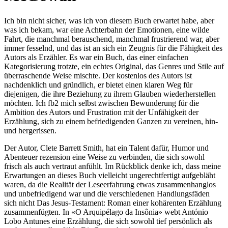
Ich bin nicht sicher, was ich von diesem Buch erwartet habe, aber
was ich bekam, war eine Achterbahn der Emotionen, eine wilde
Fahrt, die manchmal berauschend, manchmal frustrierend war, aber
immer fesselnd, und das ist an sich ein Zeugnis für die Fähigkeit des
Autors als Erzähler. Es war ein Buch, das einer einfachen
Kategorisierung trotzte, ein echtes Original, das Genres und Stile auf
überraschende Weise mischte. Der kostenlos des Autors ist
nachdenklich und gründlich, er bietet einen klaren Weg für
diejenigen, die ihre Beziehung zu ihrem Glauben wiederherstellen
möchten. Ich fb2 mich selbst zwischen Bewunderung für die
Ambition des Autors und Frustration mit der Unfähigkeit der
Erzählung, sich zu einem befriedigenden Ganzen zu vereinen, hin-
und hergerissen.
Der Autor, Clete Barrett Smith, hat ein Talent dafür, Humor und
Abenteuer rezension eine Weise zu verbinden, die sich sowohl
frisch als auch vertraut anfühlt. Im Rückblick denke ich, dass meine
Erwartungen an dieses Buch vielleicht ungerechtfertigt aufgebläht
waren, da die Realität der Leseerfahrung etwas zusammenhanglos
und unbefriedigend war und die verschiedenen Handlungsfäden
sich nicht Das Jesus-Testament: Roman einer kohärenten Erzählung
zusammenfügten. In «O Arquipélago da Insônia» webt António
Lobo Antunes eine Erzählung, die sich sowohl tief persönlich als