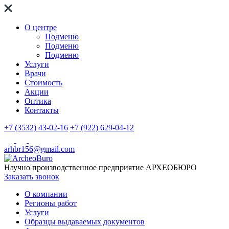
О центре
Подменю
Подменю
Подменю
Услуги
Врачи
Стоимость
Акции
Оптика
Контакты
+7 (3532) 43-02-16
+7 (922) 629-04-12
arhbr156@gmail.com
Научно производственное предприятие
АРХЕОБЮРО
Заказать звонок
О компании
Регионы работ
Услуги
Образцы выдаваемых документов