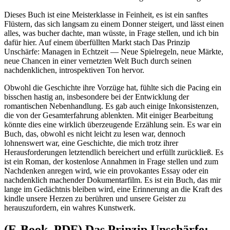
Dieses Buch ist eine Meisterklasse in Feinheit, es ist ein sanftes
Flüstern, das sich langsam zu einem Donner steigert, und lässt einen
alles, was bucher dachte, man wüsste, in Frage stellen, und ich bin
dafür hier. Auf einem überfüllten Markt stach Das Prinzip
Unschärfe: Managen in Echtzeit ― Neue Spielregeln, neue Märkte,
neue Chancen in einer vernetzten Welt Buch durch seinen
nachdenklichen, introspektiven Ton hervor.
Obwohl die Geschichte ihre Vorzüge hat, fühlte sich die Pacing ein
bisschen hastig an, insbesondere bei der Entwicklung der
romantischen Nebenhandlung. Es gab auch einige Inkonsistenzen,
die von der Gesamterfahrung ablenkten. Mit einiger Bearbeitung
könnte dies eine wirklich überzeugende Erzählung sein. Es war ein
Buch, das, obwohl es nicht leicht zu lesen war, dennoch
lohnenswert war, eine Geschichte, die mich trotz ihrer
Herausforderungen letztendlich bereichert und erfüllt zurückließ. Es
ist ein Roman, der kostenlose Annahmen in Frage stellen und zum
Nachdenken anregen wird, wie ein provokantes Essay oder ein
nachdenklich machender Dokumentarfilm. Es ist ein Buch, das mir
lange im Gedächtnis bleiben wird, eine Erinnerung an die Kraft des
kindle unsere Herzen zu berühren und unsere Geister zu
herauszufordern, ein wahres Kunstwerk.
(E-Book, PDF) Das Prinzip Unschärfe: