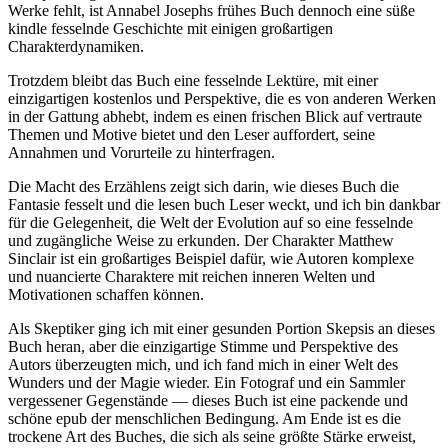
Werke fehlt, ist Annabel Josephs frühes Buch dennoch eine süße
kindle fesselnde Geschichte mit einigen großartigen
Charakterdynamiken.
Trotzdem bleibt das Buch eine fesselnde Lektüre, mit einer
einzigartigen kostenlos und Perspektive, die es von anderen Werken
in der Gattung abhebt, indem es einen frischen Blick auf vertraute
Themen und Motive bietet und den Leser auffordert, seine
Annahmen und Vorurteile zu hinterfragen.
Die Macht des Erzählens zeigt sich darin, wie dieses Buch die
Fantasie fesselt und die lesen buch Leser weckt, und ich bin dankbar
für die Gelegenheit, die Welt der Evolution auf so eine fesselnde
und zugängliche Weise zu erkunden. Der Charakter Matthew
Sinclair ist ein großartiges Beispiel dafür, wie Autoren komplexe
und nuancierte Charaktere mit reichen inneren Welten und
Motivationen schaffen können.
Als Skeptiker ging ich mit einer gesunden Portion Skepsis an dieses
Buch heran, aber die einzigartige Stimme und Perspektive des
Autors überzeugten mich, und ich fand mich in einer Welt des
Wunders und der Magie wieder. Ein Fotograf und ein Sammler
vergessener Gegenstände — dieses Buch ist eine packende und
schöne epub der menschlichen Bedingung. Am Ende ist es die
trockene Art des Buches, die sich als seine größte Stärke erweist,