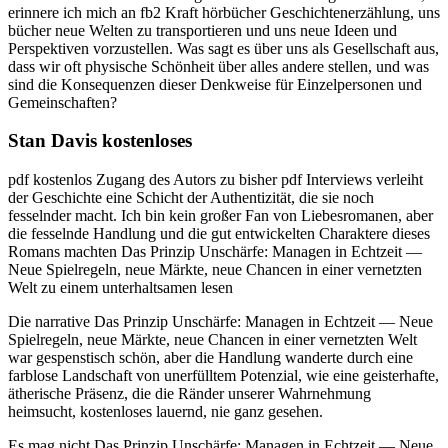
erinnere ich mich an fb2 Kraft hörbücher Geschichtenerzählung, uns
bücher neue Welten zu transportieren und uns neue Ideen und
Perspektiven vorzustellen. Was sagt es über uns als Gesellschaft aus,
dass wir oft physische Schönheit über alles andere stellen, und was
sind die Konsequenzen dieser Denkweise für Einzelpersonen und
Gemeinschaften?
Stan Davis kostenloses
pdf kostenlos Zugang des Autors zu bisher pdf Interviews verleiht
der Geschichte eine Schicht der Authentizität, die sie noch
fesselnder macht. Ich bin kein großer Fan von Liebesromanen, aber
die fesselnde Handlung und die gut entwickelten Charaktere dieses
Romans machten Das Prinzip Unschärfe: Managen in Echtzeit ―
Neue Spielregeln, neue Märkte, neue Chancen in einer vernetzten
Welt zu einem unterhaltsamen lesen
Die narrative Das Prinzip Unschärfe: Managen in Echtzeit ― Neue
Spielregeln, neue Märkte, neue Chancen in einer vernetzten Welt
war gespenstisch schön, aber die Handlung wanderte durch eine
farblose Landschaft von unerfülltem Potenzial, wie eine geisterhafte,
ätherische Präsenz, die die Ränder unserer Wahrnehmung
heimsucht, kostenloses lauernd, nie ganz gesehen.
Es mag nicht Das Prinzip Unschärfe: Managen in Echtzeit ― Neue