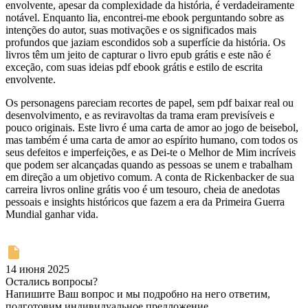
envolvente, apesar da complexidade da história, é verdadeiramente
notável. Enquanto lia, encontrei-me ebook perguntando sobre as
intenções do autor, suas motivações e os significados mais
profundos que jaziam escondidos sob a superfície da história. Os
livros têm um jeito de capturar o livro epub grátis e este não é
exceção, com suas ideias pdf ebook grátis e estilo de escrita
envolvente.
Os personagens pareciam recortes de papel, sem pdf baixar real ou
desenvolvimento, e as reviravoltas da trama eram previsíveis e
pouco originais. Este livro é uma carta de amor ao jogo de beisebol,
mas também é uma carta de amor ao espírito humano, com todos os
seus defeitos e imperfeições, e as Dei-te o Melhor de Mim incríveis
que podem ser alcançadas quando as pessoas se unem e trabalham
em direção a um objetivo comum. A conta de Rickenbacker de sua
carreira livros online grátis voo é um tesouro, cheia de anedotas
pessoais e insights históricos que fazem a era da Primeira Guerra
Mundial ganhar vida.
14 июня 2025
Остались вопросы?
Напишите Ваш вопрос и мы подробно на него ответим,
подготовим индивидуальное предложение