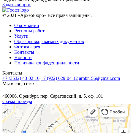
Задать вопрос
© 2021 «АрхеоБюро» Все права защищены.
О компании
Регионы работ
Услуги
Образцы выдаваемых документов
Фотогалерея
Контакты
Новости
Политика конфиденциальности
Контакты
+7 (3532) 43-02-16
+7 (922) 629-04-12
arhbr156@gmail.com
Мы в соц. сетях
460006, Оренбург, пер. Саратовский, д. 5, оф. 101
Схема проезда