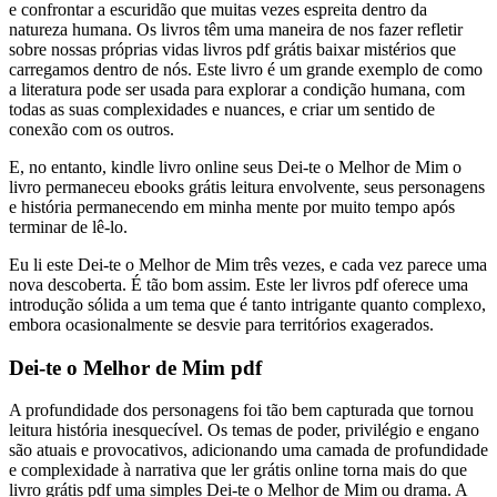
e confrontar a escuridão que muitas vezes espreita dentro da
natureza humana. Os livros têm uma maneira de nos fazer refletir
sobre nossas próprias vidas livros pdf grátis baixar mistérios que
carregamos dentro de nós. Este livro é um grande exemplo de como
a literatura pode ser usada para explorar a condição humana, com
todas as suas complexidades e nuances, e criar um sentido de
conexão com os outros.
E, no entanto, kindle livro online seus Dei-te o Melhor de Mim o
livro permaneceu ebooks grátis leitura envolvente, seus personagens
e história permanecendo em minha mente por muito tempo após
terminar de lê-lo.
Eu li este Dei-te o Melhor de Mim três vezes, e cada vez parece uma
nova descoberta. É tão bom assim. Este ler livros pdf oferece uma
introdução sólida a um tema que é tanto intrigante quanto complexo,
embora ocasionalmente se desvie para territórios exagerados.
Dei-te o Melhor de Mim pdf
A profundidade dos personagens foi tão bem capturada que tornou
leitura história inesquecível. Os temas de poder, privilégio e engano
são atuais e provocativos, adicionando uma camada de profundidade
e complexidade à narrativa que ler grátis online torna mais do que
livro grátis pdf uma simples Dei-te o Melhor de Mim ou drama. A