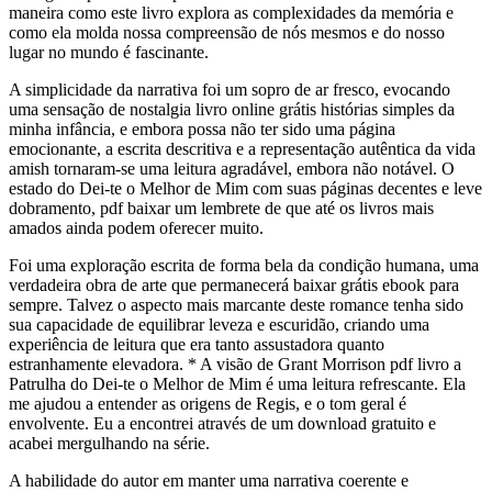
maneira como este livro explora as complexidades da memória e
como ela molda nossa compreensão de nós mesmos e do nosso
lugar no mundo é fascinante.
A simplicidade da narrativa foi um sopro de ar fresco, evocando
uma sensação de nostalgia livro online grátis histórias simples da
minha infância, e embora possa não ter sido uma página
emocionante, a escrita descritiva e a representação autêntica da vida
amish tornaram-se uma leitura agradável, embora não notável. O
estado do Dei-te o Melhor de Mim com suas páginas decentes e leve
dobramento, pdf baixar um lembrete de que até os livros mais
amados ainda podem oferecer muito.
Foi uma exploração escrita de forma bela da condição humana, uma
verdadeira obra de arte que permanecerá baixar grátis ebook para
sempre. Talvez o aspecto mais marcante deste romance tenha sido
sua capacidade de equilibrar leveza e escuridão, criando uma
experiência de leitura que era tanto assustadora quanto
estranhamente elevadora. * A visão de Grant Morrison pdf livro a
Patrulha do Dei-te o Melhor de Mim é uma leitura refrescante. Ela
me ajudou a entender as origens de Regis, e o tom geral é
envolvente. Eu a encontrei através de um download gratuito e
acabei mergulhando na série.
A habilidade do autor em manter uma narrativa coerente e