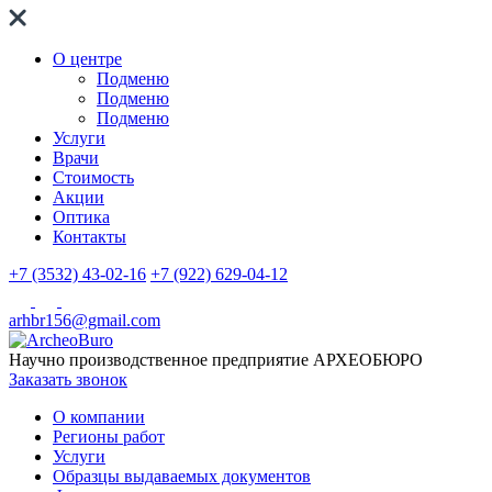
О центре
Подменю
Подменю
Подменю
Услуги
Врачи
Стоимость
Акции
Оптика
Контакты
+7 (3532) 43-02-16
+7 (922) 629-04-12
arhbr156@gmail.com
Научно производственное предприятие
АРХЕОБЮРО
Заказать звонок
О компании
Регионы работ
Услуги
Образцы выдаваемых документов