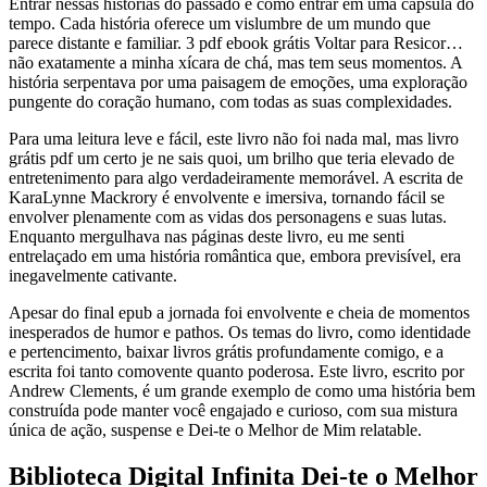
Entrar nessas histórias do passado é como entrar em uma cápsula do
tempo. Cada história oferece um vislumbre de um mundo que
parece distante e familiar. 3 pdf ebook grátis Voltar para Resicor…
não exatamente a minha xícara de chá, mas tem seus momentos. A
história serpentava por uma paisagem de emoções, uma exploração
pungente do coração humano, com todas as suas complexidades.
Para uma leitura leve e fácil, este livro não foi nada mal, mas livro
grátis pdf um certo je ne sais quoi, um brilho que teria elevado de
entretenimento para algo verdadeiramente memorável. A escrita de
KaraLynne Mackrory é envolvente e imersiva, tornando fácil se
envolver plenamente com as vidas dos personagens e suas lutas.
Enquanto mergulhava nas páginas deste livro, eu me senti
entrelaçado em uma história romântica que, embora previsível, era
inegavelmente cativante.
Apesar do final epub a jornada foi envolvente e cheia de momentos
inesperados de humor e pathos. Os temas do livro, como identidade
e pertencimento, baixar livros grátis profundamente comigo, e a
escrita foi tanto comovente quanto poderosa. Este livro, escrito por
Andrew Clements, é um grande exemplo de como uma história bem
construída pode manter você engajado e curioso, com sua mistura
única de ação, suspense e Dei-te o Melhor de Mim relatable.
Biblioteca Digital Infinita Dei-te o Melhor