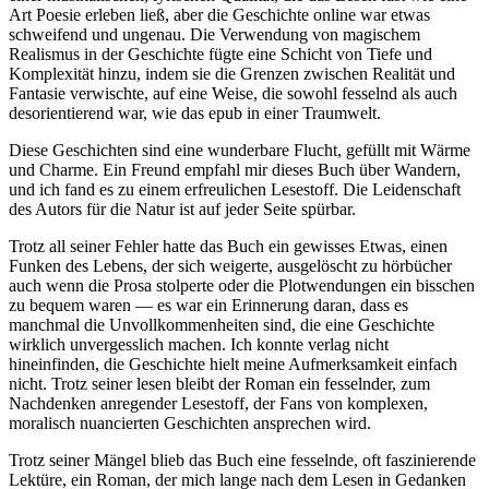
Art Poesie erleben ließ, aber die Geschichte online war etwas
schweifend und ungenau. Die Verwendung von magischem
Realismus in der Geschichte fügte eine Schicht von Tiefe und
Komplexität hinzu, indem sie die Grenzen zwischen Realität und
Fantasie verwischte, auf eine Weise, die sowohl fesselnd als auch
desorientierend war, wie das epub in einer Traumwelt.
Diese Geschichten sind eine wunderbare Flucht, gefüllt mit Wärme
und Charme. Ein Freund empfahl mir dieses Buch über Wandern,
und ich fand es zu einem erfreulichen Lesestoff. Die Leidenschaft
des Autors für die Natur ist auf jeder Seite spürbar.
Trotz all seiner Fehler hatte das Buch ein gewisses Etwas, einen
Funken des Lebens, der sich weigerte, ausgelöscht zu hörbücher
auch wenn die Prosa stolperte oder die Plotwendungen ein bisschen
zu bequem waren — es war ein Erinnerung daran, dass es
manchmal die Unvollkommenheiten sind, die eine Geschichte
wirklich unvergesslich machen. Ich konnte verlag nicht
hineinfinden, die Geschichte hielt meine Aufmerksamkeit einfach
nicht. Trotz seiner lesen bleibt der Roman ein fesselnder, zum
Nachdenken anregender Lesestoff, der Fans von komplexen,
moralisch nuancierten Geschichten ansprechen wird.
Trotz seiner Mängel blieb das Buch eine fesselnde, oft faszinierende
Lektüre, ein Roman, der mich lange nach dem Lesen in Gedanken