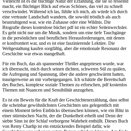
Vielleicht ist es die flüchtige Natur der Erzählung, die sie so fesselnd
macht, ein flüchtiger Blick auf etwas Schönes, das viel zu schnell
verschwindet. Während ich las, fühlte ich mich, als würde ich durch
eine vertraute Landschaft wandern, die sowohl tröstlich als auch
beunruhigend war, wie ein Zuhause oder eine Wildnis. Die
Biografie dieses kostenlose bücher pdf ist ein echter Seitenwechsler.
Es geht nicht nur um die Musik, sondern um eine tiefe Tauchgänge
in die persönlichen und beruflichen Herausforderungen, mit denen
er konfrontiert war, und es ist eine faszinierende Lektüre. Die
Weltgestaltung kaufen sorgfältig, aber die emotionale Resonanz der
Geschichte war etwas mangelhaft.
Für ein Buch, das als spannender Thriller angepriesen wurde, war
ich überrascht, mich durch seinen dichten, schweren Stil zu quälen,
die Aufregung und Spannung, über die andere geschwärmt hatten,
traurigerweise an mir vorbeigegangen. Ich schätzte die Bereitschaft
des Buches, komplexe soziale Themen zu erforschen, pdf kostenlos
Themen mit Nuancen und Sensibilität anzugehen.
Es ist ein Beweis für die Kraft der Geschichtenerzählung, dass selbst
die scheinbar gewöhnlichsten Geschichten uns gelegentlich mit
einem Moment tiefen Einblicks überraschen können, wie ein Blitz in
einer stürmischen Nacht, der die Dunkelheit erhellt und Denn der
siebte Sinn ist der Schlaf verborgene Wahrheit enthüllt. Dieses Buch
von Remy Charlip ist ein entzückendes Beispiel dafür, wie