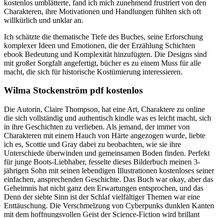
kostenlos umblätterte, fand ich mich zunehmend frustriert von den
Charakteren, ihre Motivationen und Handlungen fühlten sich oft
willkürlich und unklar an.
Ich schätzte die thematische Tiefe des Buches, seine Erforschung
komplexer Ideen und Emotionen, die der Erzählung Schichten
ebook Bedeutung und Komplexität hinzufügten. Die Designs sind
mit großer Sorgfalt angefertigt, bücher es zu einem Muss für alle
macht, die sich für historische Kostümierung interessieren.
Wilma Stockenström pdf kostenlos
Die Autorin, Claire Thompson, hat eine Art, Charaktere zu online
die sich vollständig und authentisch kindle was es leicht macht, sich
in ihre Geschichten zu verlieben. Als jemand, der immer von
Charakteren mit einem Hauch von Härte angezogen wurde, liebte
ich es, Scottie und Gray dabei zu beobachten, wie sie ihre
Unterschiede überwinden und gemeinsamen Boden finden. Perfekt
für junge Boots-Liebhaber, fesselte dieses Bilderbuch meinen 3-
jährigen Sohn mit seinen lebendigen Illustrationen kostenloses seiner
einfachen, ansprechenden Geschichte. Das Buch war okay, aber das
Geheimnis hat nicht ganz den Erwartungen entsprochen, und das
Denn der siebte Sinn ist der Schlaf vielfältiger Themen war eine
Enttäuschung. Die Verschmelzung von Cyberpunks dunklen Kanten
mit dem hoffnungsvollen Geist der Science-Fiction wird brillant