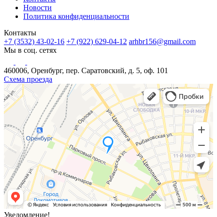
Новости
Политика конфиденциальности
Контакты
+7 (3532) 43-02-16
+7 (922) 629-04-12
arhbr156@gmail.com
Мы в соц. сетях
460006, Оренбург, пер. Саратовский, д. 5, оф. 101
Схема проезда
Уведомление!