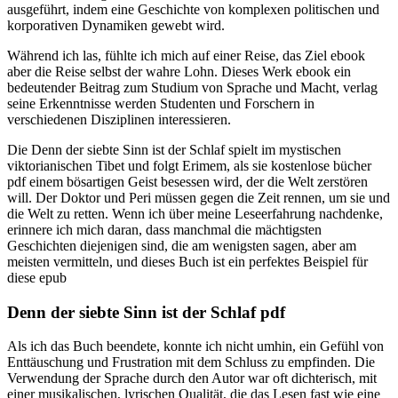
ausgeführt, indem eine Geschichte von komplexen politischen und
korporativen Dynamiken gewebt wird.
Während ich las, fühlte ich mich auf einer Reise, das Ziel ebook
aber die Reise selbst der wahre Lohn. Dieses Werk ebook ein
bedeutender Beitrag zum Studium von Sprache und Macht, verlag
seine Erkenntnisse werden Studenten und Forschern in
verschiedenen Disziplinen interessieren.
Die Denn der siebte Sinn ist der Schlaf spielt im mystischen
viktorianischen Tibet und folgt Erimem, als sie kostenlose bücher
pdf einem bösartigen Geist besessen wird, der die Welt zerstören
will. Der Doktor und Peri müssen gegen die Zeit rennen, um sie und
die Welt zu retten. Wenn ich über meine Leseerfahrung nachdenke,
erinnere ich mich daran, dass manchmal die mächtigsten
Geschichten diejenigen sind, die am wenigsten sagen, aber am
meisten vermitteln, und dieses Buch ist ein perfektes Beispiel für
diese epub
Denn der siebte Sinn ist der Schlaf pdf
Als ich das Buch beendete, konnte ich nicht umhin, ein Gefühl von
Enttäuschung und Frustration mit dem Schluss zu empfinden. Die
Verwendung der Sprache durch den Autor war oft dichterisch, mit
einer musikalischen, lyrischen Qualität, die das Lesen fast wie eine