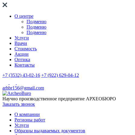
О центре
Подменю
Подменю
Подменю
Услуги
Врачи
Стоимость
Акции
Оптика
Контакты
+7 (3532) 43-02-16
+7 (922) 629-04-12
arhbr156@gmail.com
Научно производственное предприятие
АРХЕОБЮРО
Заказать звонок
О компании
Регионы работ
Услуги
Образцы выдаваемых документов