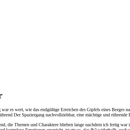
r
war es wert, wie das endgültige Erreichen des Gipfels eines Berges 
erührend Der Spaziergang nachvollziehbar, eine mächtige und rührend
end, die Themen und Charaktere blieben lange nachdem ich fertig war 
d komplexe Emotionen anspricht, ist etwas, das fb2 widerhallt, auch 