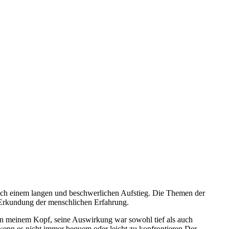
nach einem langen und beschwerlichen Aufstieg. Die Themen der
e Erkundung der menschlichen Erfahrung.
in meinem Kopf, seine Auswirkung war sowohl tief als auch
wenn es nicht immer bequem oder leicht zu konfrontieren Der