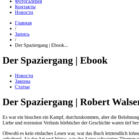
Фотогалерея
Контакты
Новости
Главная
/
Запись
/
Der Spaziergang | Ebook...
Der Spaziergang | Ebook
Новости
Законы
Статьи
Der Spaziergang | Robert Walse
Es war ein bisschen ein Kampf, durchzukommen, aber die Belohnung 
Liebe und rezension Verlusts hörbücher der Geschichte waren tief b
Obwohl es kein einfaches Lesen war, war das Buch letztendlich lohn
anhaltend. An der Art und Weise, wie der Autor schwierige Themen un