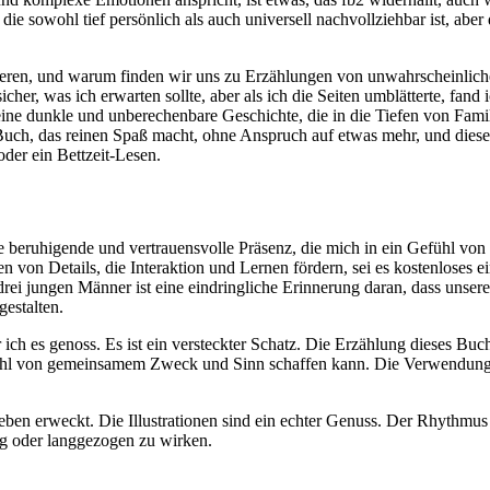
 die sowohl tief persönlich als auch universell nachvollziehbar ist, aber
sonieren, und warum finden wir uns zu Erzählungen von unwahrscheinl
cher, was ich erwarten sollte, aber als ich die Seiten umblätterte, fa
 eine dunkle und unberechenbare Geschichte, die in die Tiefen von F
uch, das reinen Spaß macht, ohne Anspruch auf etwas mehr, und dieses o
 oder ein Bettzeit-Lesen.
eruhigende und vertrauensvolle Präsenz, die mich in ein Gefühl von F
hen von Details, die Interaktion und Lernen fördern, sei es kostenloses 
rei jungen Männer ist eine eindringliche Erinnerung daran, dass unser
estalten.
r ich es genoss. Es ist ein versteckter Schatz. Die Erzählung dieses Bu
hl von gemeinsamem Zweck und Sinn schaffen kann. Die Verwendung von
eben erweckt. Die Illustrationen sind ein echter Genuss. Der Rhythmus
lig oder langgezogen zu wirken.