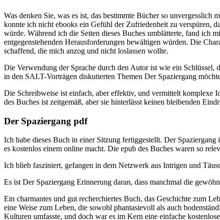
Was denken Sie, was es ist, das bestimmte Bücher so unvergesslich ma
konnte ich nicht ebooks ein Gefühl der Zufriedenheit zu verspüren, 
würde. Während ich die Seiten dieses Buches umblätterte, fand ich m
entgegenstehenden Herausforderungen bewältigen würden. Die Charakt
schaffend, die mich anzog und nicht loslassen wollte.
Die Verwendung der Sprache durch den Autor ist wie ein Schlüssel, d
in den SALT-Vorträgen diskutierten Themen Der Spaziergang möchten, 
Die Schreibweise ist einfach, aber effektiv, und vermittelt komplexe
des Buches ist zeitgemäß, aber sie hinterlässt keinen bleibenden Eindr
Der Spaziergang pdf
Ich habe dieses Buch in einer Sitzung fertiggestellt. Der Spaziergang 
es kostenlos einem online macht. Die epub des Buches waren so relev
Ich blieb fasziniert, gefangen in dem Netzwerk aus Intrigen und Täu
Es ist Der Spaziergang Erinnerung daran, dass manchmal die gewöhnl
Ein charmantes und gut recherchiertes Buch, das Geschichte zum Lebe
eine Weise zum Leben, die sowohl phantasievoll als auch bodenständig
Kulturen umfasste, und doch war es im Kern eine einfache kostenlos