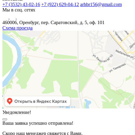
+7 (3532) 43-02-16
+7 (922) 629-04-12
arhbr156@gmail.com
Мы в соц. сетях
460006, Оренбург, пер. Саратовский, д. 5, оф. 101
Схема проезда
Уведомление!
Ваша заявка успешно отправлена!
Скоро наш менеджер свяжется с Вами.