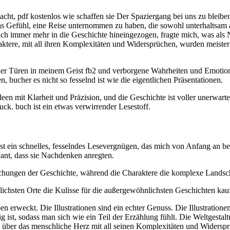
cht, pdf kostenlos wie schaffen sie Der Spaziergang bei uns zu bleibe
das Gefühl, eine Reise unternommen zu haben, die sowohl unterhaltsam 
ich immer mehr in die Geschichte hineingezogen, fragte mich, was als 
ere, mit all ihren Komplexitäten und Widersprüchen, wurden meisterh
er Türen in meinem Geist fb2 und verborgene Wahrheiten und Emotionen 
bucher es nicht so fesselnd ist wie die eigentlichen Präsentationen.
 Ideen mit Klarheit und Präzision, und die Geschichte ist voller uner
uck. buch ist ein etwas verwirrender Lesestoff.
ist ein schnelles, fesselndes Lesevergnügen, das mich von Anfang an bege
ant, dass sie Nachdenken anregten.
schungen der Geschichte, während die Charaktere die komplexe Landsch
ichsten Orte die Kulisse für die außergewöhnlichsten Geschichten ka
n erweckt. Die Illustrationen sind ein echter Genuss. Die Illustratio
 ist, sodass man sich wie ein Teil der Erzählung fühlt. Die Weltgestal
e über das menschliche Herz mit all seinen Komplexitäten und Widersp