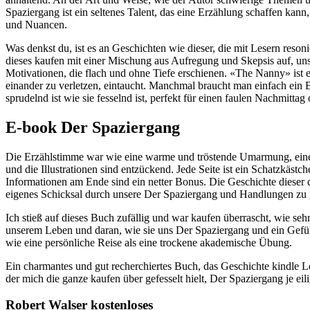
Spaziergang ist ein seltenes Talent, das eine Erzählung schaffen kann,
und Nuancen.
Was denkst du, ist es an Geschichten wie dieser, die mit Lesern re
dieses kaufen mit einer Mischung aus Aufregung und Skepsis auf, unsi
Motivationen, die flach und ohne Tiefe erschienen. «The Nanny» ist
einander zu verletzen, eintaucht. Manchmal braucht man einfach ein B
sprudelnd ist wie sie fesselnd ist, perfekt für einen faulen Nachmittag
E-book Der Spaziergang
Die Erzählstimme war wie eine warme und tröstende Umarmung, eine b
und die Illustrationen sind entzückend. Jede Seite ist ein Schatzkästc
Informationen am Ende sind ein netter Bonus. Die Geschichte dieser d
eigenes Schicksal durch unsere Der Spaziergang und Handlungen zu g
Ich stieß auf dieses Buch zufällig und war kaufen überrascht, wie seh
unserem Leben und daran, wie sie uns Der Spaziergang und ein Gefü
wie eine persönliche Reise als eine trockene akademische Übung.
Ein charmantes und gut recherchiertes Buch, das Geschichte kindle L
der mich die ganze kaufen über gefesselt hielt, Der Spaziergang je ei
Robert Walser kostenloses