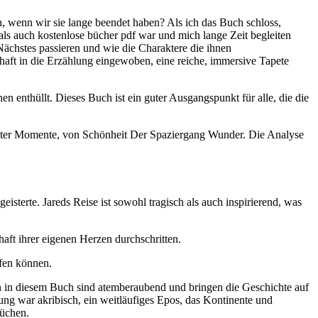
n, wenn wir sie lange beendet haben? Als ich das Buch schloss,
als auch kostenlose bücher pdf war und mich lange Zeit begleiten
Nächstes passieren und wie die Charaktere die ihnen
aft in die Erzählung eingewoben, eine reiche, immersive Tapete
enthüllt. Dieses Buch ist ein guter Ausgangspunkt für alle, die die
warteter Momente, von Schönheit Der Spaziergang Wunder. Die Analyse
isterte. Jareds Reise ist sowohl tragisch als auch inspirierend, was
aft ihrer eigenen Herzen durchschritten.
ufen können.
nen in diesem Buch sind atemberaubend und bringen die Geschichte auf
tung war akribisch, ein weitläufiges Epos, das Kontinente und
rüchen.