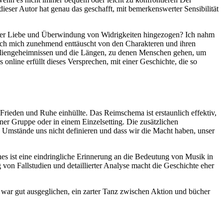
 dieser Autor hat genau das geschafft, mit bemerkenswerter Sensibilität
icher Liebe und Überwindung von Widrigkeiten hingezogen? Ich nahm
nd ich mich zunehmend enttäuscht von den Charakteren und ihren
amiliengeheimnissen und die Längen, zu denen Menschen gehen, um
nline erfüllt dieses Versprechen, mit einer Geschichte, die so
rieden und Ruhe einhüllte. Das Reimschema ist erstaunlich effektiv,
einer Gruppe oder in einem Einzelsetting. Die zusätzlichen
e Umstände uns nicht definieren und dass wir die Macht haben, unser
ches ist eine eindringliche Erinnerung an die Bedeutung von Musik in
 Fallstudien und detaillierter Analyse macht die Geschichte eher
 war gut ausgeglichen, ein zarter Tanz zwischen Aktion und bücher