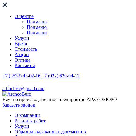
О центре
Подменю
Подменю
Подменю
Услуги
Врачи
Стоимость
Акции
Оптика
Контакты
+7 (3532) 43-02-16
+7 (922) 629-04-12
arhbr156@gmail.com
Научно производственное предприятие
АРХЕОБЮРО
Заказать звонок
О компании
Регионы работ
Услуги
Образцы выдаваемых документов