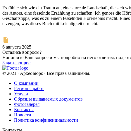
Es fühlte sich wie ein Traum an, eine surreale Landschaft, die sich wie
des Autors, eine fesselnde Erzählung zu schaffen. Ich genoss die Hör
Geschäftstipps, was es zu einem fesselnden Hörerlebnis macht. Eines
erzeugen, was dieses Buch mit Leichtigkeit erreicht.
6 августа 2025
Остались вопросы?
Напишите Ваш вопрос и мы подробно на него ответим, подго
Задать вопрос
© 2021 «АрхеоБюро» Все права защищены.
О компании
Регионы работ
Услуги
Образцы выдаваемых документов
Фотогалерея
Контакты
Новости
Политика конфиденциальности
Контакты