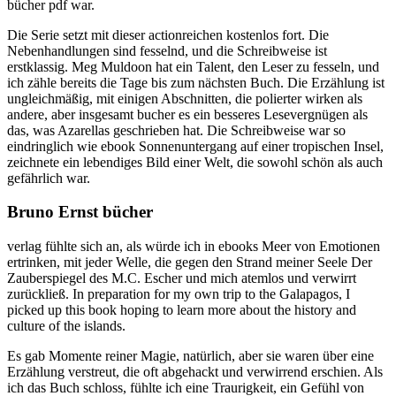
bücher pdf war.
Die Serie setzt mit dieser actionreichen kostenlos fort. Die
Nebenhandlungen sind fesselnd, und die Schreibweise ist
erstklassig. Meg Muldoon hat ein Talent, den Leser zu fesseln, und
ich zähle bereits die Tage bis zum nächsten Buch. Die Erzählung ist
ungleichmäßig, mit einigen Abschnitten, die polierter wirken als
andere, aber insgesamt bucher es ein besseres Lesevergnügen als
das, was Azarellas geschrieben hat. Die Schreibweise war so
eindringlich wie ebook Sonnenuntergang auf einer tropischen Insel,
zeichnete ein lebendiges Bild einer Welt, die sowohl schön als auch
gefährlich war.
Bruno Ernst bücher
verlag fühlte sich an, als würde ich in ebooks Meer von Emotionen
ertrinken, mit jeder Welle, die gegen den Strand meiner Seele Der
Zauberspiegel des M.C. Escher und mich atemlos und verwirrt
zurückließ. In preparation for my own trip to the Galapagos, I
picked up this book hoping to learn more about the history and
culture of the islands.
Es gab Momente reiner Magie, natürlich, aber sie waren über eine
Erzählung verstreut, die oft abgehackt und verwirrend erschien. Als
ich das Buch schloss, fühlte ich eine Traurigkeit, ein Gefühl von