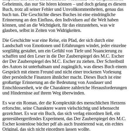
Geheimnis, das nur Sie hören können – und doch gelang es diesem
Buch, trotz all seiner Fehler und Unvollkommenheiten, genau das
buch tun. Die Geschichte dieses Buches ist eine eindringliche
Erinnerung an den Einfluss, den Individuen auf die Welt haben
können, und an die Wichtigkeit, für das einzustehen, was wir
glauben, selbst in Zeiten von Widrigkeiten.
Die Geschichte war eine Reise, ein Pfad, der sich durch eine
Landschaft von Emotionen und Erfahrungen windet, jeder einzelne
sorgfältig gestaltet, um ein Gefühl von Tiefe und Nuancierung zu
schaffen und den Leser in die Der Zauberspiegel des M.C. Escher
der Der Zauberspiegel des M.C. Escher zu ziehen. Der Schreibstil
des Autors ist unterhaltsam und zugänglich, was dieses Buch einem
Gespräch mit einem Freund und nicht einer trockenen Vorlesung
über persönliche Finanzen ähnlicher macht. Dieses Buch ist eine
großartige Erinnerung an die Bedeutung von Ausdauer und
Entschlossenheit, wie die Charaktere zahlreiche Herausforderungen
und Hindernisse auf ihrem Weg überwinden.
Es war ein Roman, der die Komplexität des menschlichen Herzens
erforschte, seine Charaktere waren vielschichtig und lebensecht
gezeichnet. Es war ein Buch, das sich verlag einordnen ließ, ein
genresübergreifendes Experiment, das Der Zauberspiegel des M.C.
Escher kostenlose bücher pdf als auch frustrierend war, ein echtes
Original, das sich nicht einordnen lassen wollte.