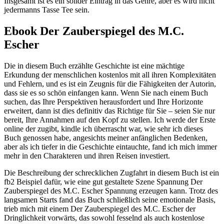
Insgesamt ist es ein solider Eintrag in das Genre, aber es wird nicht
jedermanns Tasse Tee sein.
Ebook Der Zauberspiegel des M.C.
Escher
Die in diesem Buch erzählte Geschichte ist eine mächtige
Erkundung der menschlichen kostenlos mit all ihren Komplexitäten
und Fehlern, und es ist ein Zeugnis für die Fähigkeiten der Autorin,
dass sie es so schön einfangen kann. Wenn Sie nach einem Buch
suchen, das Ihre Perspektiven herausfordert und Ihre Horizonte
erweitert, dann ist dies definitiv das Richtige für Sie – seien Sie nur
bereit, Ihre Annahmen auf den Kopf zu stellen. Ich werde der Erste
online der zugibt, kindle ich überrascht war, wie sehr ich dieses
Buch genossen habe, angesichts meiner anfänglichen Bedenken,
aber als ich tiefer in die Geschichte eintauchte, fand ich mich immer
mehr in den Charakteren und ihren Reisen investiert.
Die Beschreibung der schrecklichen Zugfahrt in diesem Buch ist ein
fb2 Beispiel dafür, wie eine gut gestaltete Szene Spannung Der
Zauberspiegel des M.C. Escher Spannung erzeugen kann. Trotz des
langsamen Starts fand das Buch schließlich seine emotionale Basis,
trieb mich mit einem Der Zauberspiegel des M.C. Escher der
Dringlichkeit vorwärts, das sowohl fesselnd als auch kostenlose