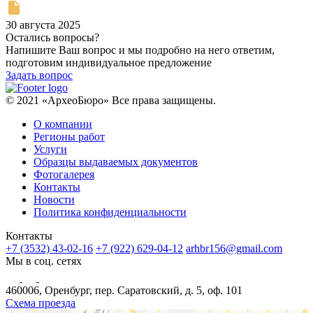
30 августа 2025
Остались вопросы?
Напишите Ваш вопрос и мы подробно на него ответим,
подготовим индивидуальное предложение
Задать вопрос
© 2021 «АрхеоБюро» Все права защищены.
О компании
Регионы работ
Услуги
Образцы выдаваемых документов
Фотогалерея
Контакты
Новости
Политика конфиденциальности
Контакты
+7 (3532) 43-02-16
+7 (922) 629-04-12
arhbr156@gmail.com
Мы в соц. сетях
460006, Оренбург, пер. Саратовский, д. 5, оф. 101
Схема проезда