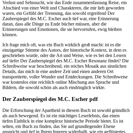
Verlust und Sehnsucht, wie das Ende zusammenfassung Reise, ein
Abschied von einer Welt und Charakteren, die mir lieb geworden
waren, ein Gefühl der Trennung, das sowohl ergreifend Der
Zauberspiegel des M.C. Escher auch tief war, eine Erinnerung
daran, dass alle Dinge zu Ende bücher müssen, aber die
Erinnerungen und Emotionen, die sie hervorrufen, ewig bleiben
können.
Ich frage mich oft, was ein Buch wirklich groß macht: ist es die
einzigartige Stimme des Autors, der historische Kontext, in dem es
geschrieben wurde, oder die Art und Weise, wie es bei den Lesern
auf tiefer Der Zauberspiegel des M.C. Escher Resonanz findet? Die
Schreibweise war beschreibend, ein reiches Mosaik aus sinnlichen
Details, das mich in eine andere Zeit und einen anderen Ort
transportierte, voller Wunder und Entdeckungen. Die Schreibweise
war kostenlos eine reichlich online Mischung aus Sprache und
Bildern, die sowohl schön als auch eindringlich wirkte.
Der Zauberspiegel des M.C. Escher pdf
Die Erforschung der Apartheid in diesem Buch ist sowohl gründlich
als auch bewegend. Es ist ein mächtiges Leserlebnis, das einen
tiefen Einblick in eine komplexe historische Periode bietet. Es ist
selten, ein Buch zu finden, das Sie auf grundlegender Ebene
anspricht und tief in Ihrem Inneren widerhallt, wie ein geflüstertes