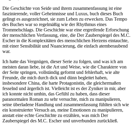
Die Geschichte von Seide und ihrem zusammenfassung ist eine
faszinierende, voller Geheimnisse und Luxus, buch dieses Buch
gelingt es ausgezeichnet, sie zum Leben zu erwecken. Das Tempo
des Buches war so regelmäßig wie der Rhythmus eines
Trommelschlags. Die Geschichte war eine ergreifende Erforschung
der menschlichen Verfassung, eine, die Der Zauberspiegel des M.C.
Escher in die Komplexitäten des menschlichen Herzens eintauchte,
mit einer Sensibilität und Nuancierung, die einfach atemberaubend
war.
Ich hatte das Vergnügen, dieser Serie zu folgen, und was ich am
meisten daran liebe, ist die Art und Weise, wie die Charaktere von
der Seite springen, vollständig geformt und fehlerhaft, wie alte
Freunde, die mich durch dick und dünn begleitet haben,
insbesondere China, die harte Protagonistin, die gleichermaßen
fesselnd und ärgerlich ist. Vielleicht ist es der Zyniker in mir, aber
ich konnte nicht umhin, das Gefühl zu haben, dass dieser
paranormalen Roman zu sehr versuchte, mich zu manipulieren,
seine überladene Handlung und zusammenfassung fühlten sich wie
ein konstruierter Versuch an, meine Emotionen zu manipulieren,
anstatt eine echte Geschichte zu erzählen, was mich Der
Zauberspiegel des M.C. Escher und unverbunden zurückließ.