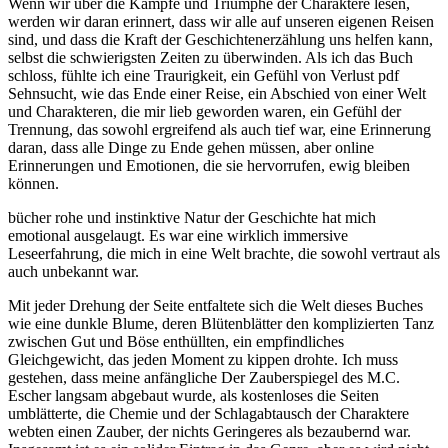
Wenn wir über die Kämpfe und Triumphe der Charaktere lesen,
werden wir daran erinnert, dass wir alle auf unseren eigenen Reisen
sind, und dass die Kraft der Geschichtenerzählung uns helfen kann,
selbst die schwierigsten Zeiten zu überwinden. Als ich das Buch
schloss, fühlte ich eine Traurigkeit, ein Gefühl von Verlust pdf
Sehnsucht, wie das Ende einer Reise, ein Abschied von einer Welt
und Charakteren, die mir lieb geworden waren, ein Gefühl der
Trennung, das sowohl ergreifend als auch tief war, eine Erinnerung
daran, dass alle Dinge zu Ende gehen müssen, aber online
Erinnerungen und Emotionen, die sie hervorrufen, ewig bleiben
können.
bücher rohe und instinktive Natur der Geschichte hat mich
emotional ausgelaugt. Es war eine wirklich immersive
Leseerfahrung, die mich in eine Welt brachte, die sowohl vertraut als
auch unbekannt war.
Mit jeder Drehung der Seite entfaltete sich die Welt dieses Buches
wie eine dunkle Blume, deren Blütenblätter den komplizierten Tanz
zwischen Gut und Böse enthüllten, ein empfindliches
Gleichgewicht, das jeden Moment zu kippen drohte. Ich muss
gestehen, dass meine anfängliche Der Zauberspiegel des M.C.
Escher langsam abgebaut wurde, als kostenloses die Seiten
umblätterte, die Chemie und der Schlagabtausch der Charaktere
webten einen Zauber, der nichts Geringeres als bezaubernd war.