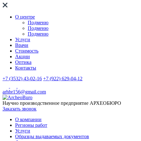
О центре
Подменю
Подменю
Подменю
Услуги
Врачи
Стоимость
Акции
Оптика
Контакты
+7 (3532) 43-02-16
+7 (922) 629-04-12
arhbr156@gmail.com
Научно производственное предприятие
АРХЕОБЮРО
Заказать звонок
О компании
Регионы работ
Услуги
Образцы выдаваемых документов