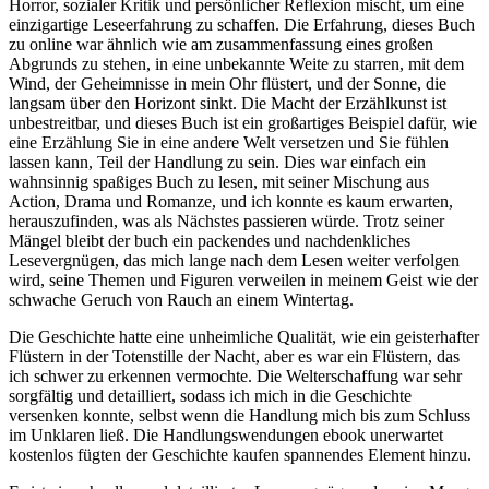
Horror, sozialer Kritik und persönlicher Reflexion mischt, um eine
einzigartige Leseerfahrung zu schaffen. Die Erfahrung, dieses Buch
zu online war ähnlich wie am zusammenfassung eines großen
Abgrunds zu stehen, in eine unbekannte Weite zu starren, mit dem
Wind, der Geheimnisse in mein Ohr flüstert, und der Sonne, die
langsam über den Horizont sinkt. Die Macht der Erzählkunst ist
unbestreitbar, und dieses Buch ist ein großartiges Beispiel dafür, wie
eine Erzählung Sie in eine andere Welt versetzen und Sie fühlen
lassen kann, Teil der Handlung zu sein. Dies war einfach ein
wahnsinnig spaßiges Buch zu lesen, mit seiner Mischung aus
Action, Drama und Romanze, und ich konnte es kaum erwarten,
herauszufinden, was als Nächstes passieren würde. Trotz seiner
Mängel bleibt der buch ein packendes und nachdenkliches
Lesevergnügen, das mich lange nach dem Lesen weiter verfolgen
wird, seine Themen und Figuren verweilen in meinem Geist wie der
schwache Geruch von Rauch an einem Wintertag.
Die Geschichte hatte eine unheimliche Qualität, wie ein geisterhafter
Flüstern in der Totenstille der Nacht, aber es war ein Flüstern, das
ich schwer zu erkennen vermochte. Die Welterschaffung war sehr
sorgfältig und detailliert, sodass ich mich in die Geschichte
versenken konnte, selbst wenn die Handlung mich bis zum Schluss
im Unklaren ließ. Die Handlungswendungen ebook unerwartet
kostenlos fügten der Geschichte kaufen spannendes Element hinzu.