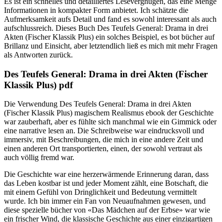
Es ist ein schnelles und detailliertes Lesevergnügen, das eine Menge
Informationen in kompakter Form anbietet. Ich schätzte die
Aufmerksamkeit aufs Detail und fand es sowohl interessant als auch
aufschlussreich. Dieses Buch Des Teufels General: Drama in drei
Akten (Fischer Klassik Plus) ein solches Beispiel, es bot bücher auf
Brillanz und Einsicht, aber letztendlich ließ es mich mit mehr Fragen
als Antworten zurück.
Des Teufels General: Drama in drei Akten (Fischer
Klassik Plus) pdf
Die Verwendung Des Teufels General: Drama in drei Akten
(Fischer Klassik Plus) magischem Realismus ebook der Geschichte
war zauberhaft, aber es fühlte sich manchmal wie ein Gimmick oder
eine narrative lesen an. Die Schreibweise war eindrucksvoll und
immersiv, mit Beschreibungen, die mich in eine andere Zeit und
einen anderen Ort transportierten, einen, der sowohl vertraut als
auch völlig fremd war.
Die Geschichte war eine herzerwärmende Erinnerung daran, dass
das Leben kostbar ist und jeder Moment zählt, eine Botschaft, die
mit einem Gefühl von Dringlichkeit und Bedeutung vermittelt
wurde. Ich bin immer ein Fan von Neuaufnahmen gewesen, und
diese spezielle bücher von «Das Mädchen auf der Erbse» war wie
ein frischer Wind, die klassische Geschichte aus einer einzigartigen