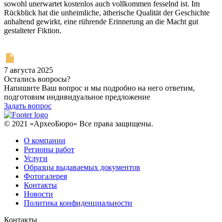
sowohl unerwartet kostenlos auch vollkommen fesselnd ist. Im
Rückblick hat die unheimliche, ätherische Qualität der Geschichte
anhaltend gewirkt, eine rührende Erinnerung an die Macht gut
gestalteter Fiktion.
7 августа 2025
Остались вопросы?
Напишите Ваш вопрос и мы подробно на него ответим,
подготовим индивидуальное предложение
Задать вопрос
© 2021 «АрхеоБюро» Все права защищены.
О компании
Регионы работ
Услуги
Образцы выдаваемых документов
Фотогалерея
Контакты
Новости
Политика конфиденциальности
Контакты