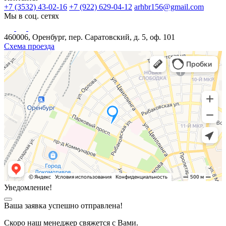
+7 (3532) 43-02-16
+7 (922) 629-04-12
arhbr156@gmail.com
Мы в соц. сетях
460006, Оренбург, пер. Саратовский, д. 5, оф. 101
Схема проезда
Уведомление!
Ваша заявка успешно отправлена!
Скоро наш менеджер свяжется с Вами.