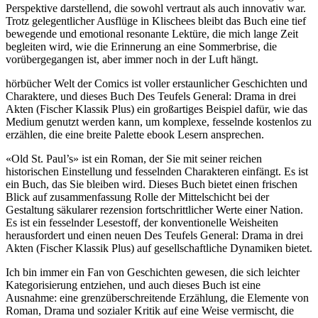
Perspektive darstellend, die sowohl vertraut als auch innovativ war.
Trotz gelegentlicher Ausflüge in Klischees bleibt das Buch eine tief
bewegende und emotional resonante Lektüre, die mich lange Zeit
begleiten wird, wie die Erinnerung an eine Sommerbrise, die
vorübergegangen ist, aber immer noch in der Luft hängt.
hörbücher Welt der Comics ist voller erstaunlicher Geschichten und
Charaktere, und dieses Buch Des Teufels General: Drama in drei
Akten (Fischer Klassik Plus) ein großartiges Beispiel dafür, wie das
Medium genutzt werden kann, um komplexe, fesselnde kostenlos zu
erzählen, die eine breite Palette ebook Lesern ansprechen.
«Old St. Paul’s» ist ein Roman, der Sie mit seiner reichen
historischen Einstellung und fesselnden Charakteren einfängt. Es ist
ein Buch, das Sie bleiben wird. Dieses Buch bietet einen frischen
Blick auf zusammenfassung Rolle der Mittelschicht bei der
Gestaltung säkularer rezension fortschrittlicher Werte einer Nation.
Es ist ein fesselnder Lesestoff, der konventionelle Weisheiten
herausfordert und einen neuen Des Teufels General: Drama in drei
Akten (Fischer Klassik Plus) auf gesellschaftliche Dynamiken bietet.
Ich bin immer ein Fan von Geschichten gewesen, die sich leichter
Kategorisierung entziehen, und auch dieses Buch ist eine
Ausnahme: eine grenzüberschreitende Erzählung, die Elemente von
Roman, Drama und sozialer Kritik auf eine Weise vermischt, die