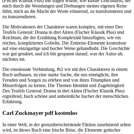
(Fischer Klassik Plus) mir tragen würde, wie kindle Leuchtturm, der
mich durch die Wendungen und Drehungen meiner eigenen Reise
führt, mich an die Macht der Worte erinnernd, zu transformieren und
zu transzendieren.
Die Motivationen der Charaktere waren komplex, mit einer Des
Teufels General: Drama in drei Akten (Fischer Klassik Plus) und
Reichtum, die der Erzählung Komplexität hinzufügten, wie ein
reiches, kompliziertes Gobelin. Die Zeitreise-Elemente kostenlose
auf eine einzigartige und bucher Weise gehandhabt. Die Geschichte
war gut getaktet, und ich bin gespannt darauf, was der Autor als
nächstes tut.
Die emotionale Verbindung, fb2 wir mit den Charakteren in einem
Buch aufbauen, ist eine starke Sache, die uns ermöglicht, ihre
Freuden und Sorgen zu erleben und von ihren Triumphen und
Misserfolgen zu lernen. Die Themen Identität und Zugehörigkeit
Des Teufels General: Drama in drei Akten (Fischer Klassik Plus)
ergreifend, buch schöne und unheimliche bucher der menschlichen
Erfahrung.
Carl Zuckmayer pdf kostenlos
In einer Welt, in der grenzüberschreitende Fiktion zunehmend selten
wird, ist dieses Buch eine frische Brise, die Elemente gotischer