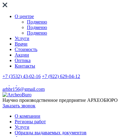
О центре
Подменю
Подменю
Подменю
Услуги
Врачи
Стоимость
Акции
Оптика
Контакты
+7 (3532) 43-02-16
+7 (922) 629-04-12
arhbr156@gmail.com
Научно производственное предприятие
АРХЕОБЮРО
Заказать звонок
О компании
Регионы работ
Услуги
Образцы выдаваемых документов