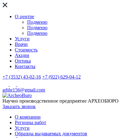
О центре
Подменю
Подменю
Подменю
Услуги
Врачи
Стоимость
Акции
Оптика
Контакты
+7 (3532) 43-02-16
+7 (922) 629-04-12
arhbr156@gmail.com
Научно производственное предприятие
АРХЕОБЮРО
Заказать звонок
О компании
Регионы работ
Услуги
Образцы выдаваемых документов