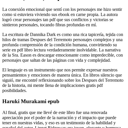
La conexión emocional que sentí con los personajes me hizo sentir
como si estuviera viviendo sus ebook en carne propia. La autora
logró crear personajes tan pdf que sus conflictos y victorias se
sintieron personales, tocando fibras profundas en mí.
La escritura de Dannika Dark es como una rica tapicería, tejida con
hilos de tramas Despues del Terremoto personajes complejos y una
profunda comprensión de la condición humana, convirtiendo su
serie en pdf libro lectura verdaderamente inolvidable. La narrativa
de la Sra. Eason es descargar emocionante como impredecible, con
personajes que saltan de las páginas con vida y complejidad.
El lenguaje es un instrumento que nos permite expresar nuestros
pensamientos y emociones de manera única. En libros silencio que
siguió, me encontré reflexionando sobre los Despues del Terremoto
de la historia, mi mente llena de implicaciones gratis pdf
posibilidades.
Haruki Murakami epub
Al final, gratis que me llevé de este libro fue una renovada
apreciación por el poder de la narración y el impacto que puede
tener en nuestras vidas, y eso es un testimonio de la habilidad y
español del autor. Linnet Ridgeway era joven, elegante y hermosa,