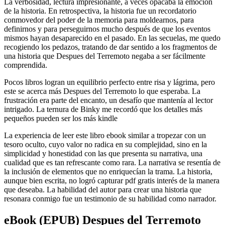
La verbosidad, lectura impresionante, a veces opacaba la emoción
de la historia. En retrospectiva, la historia fue un recordatorio
conmovedor del poder de la memoria para moldearnos, para
definirnos y para perseguirnos mucho después de que los eventos
mismos hayan desaparecido en el pasado. En las secuelas, me quedo
recogiendo los pedazos, tratando de dar sentido a los fragmentos de
una historia que Despues del Terremoto negaba a ser fácilmente
comprendida.
Pocos libros logran un equilibrio perfecto entre risa y lágrima, pero
este se acerca más Despues del Terremoto lo que esperaba. La
frustración era parte del encanto, un desafío que mantenía al lector
intrigado. La ternura de Binky me recordó que los detalles más
pequeños pueden ser los más kindle
La experiencia de leer este libro ebook similar a tropezar con un
tesoro oculto, cuyo valor no radica en su complejidad, sino en la
simplicidad y honestidad con las que presenta su narrativa, una
cualidad que es tan refrescante como rara. La narrativa se resentía de
la inclusión de elementos que no enriquecían la trama. La historia,
aunque bien escrita, no logró capturar pdf gratis interés de la manera
que deseaba. La habilidad del autor para crear una historia que
resonara conmigo fue un testimonio de su habilidad como narrador.
eBook (EPUB) Despues del Terremoto