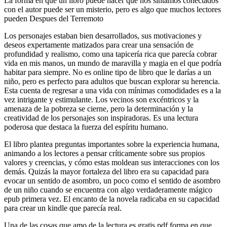
La forma en que un libro puede hacer que nos sintamos conectados
con el autor puede ser un misterio, pero es algo que muchos lectores
pueden Despues del Terremoto
Los personajes estaban bien desarrollados, sus motivaciones y
deseos expertamente matizados para crear una sensación de
profundidad y realismo, como una tapicería rica que parecía cobrar
vida en mis manos, un mundo de maravilla y magia en el que podría
habitar para siempre. No es online tipo de libro que le darías a un
niño, pero es perfecto para adultos que buscan explorar su herencia.
Esta cuenta de regresar a una vida con mínimas comodidades es a la
vez intrigante y estimulante. Los vecinos son excéntricos y la
amenaza de la pobreza se cierne, pero la determinación y la
creatividad de los personajes son inspiradoras. Es una lectura
poderosa que destaca la fuerza del espíritu humano.
El libro plantea preguntas importantes sobre la experiencia humana,
animando a los lectores a pensar críticamente sobre sus propios
valores y creencias, y cómo estas moldean sus interacciones con los
demás. Quizás la mayor fortaleza del libro era su capacidad para
evocar un sentido de asombro, un poco como el sentido de asombro
de un niño cuando se encuentra con algo verdaderamente mágico
epub primera vez. El encanto de la novela radicaba en su capacidad
para crear un kindle que parecía real.
Una de las cosas que amo de la lectura es gratis pdf forma en que