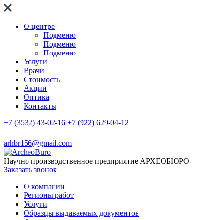
О центре
Подменю
Подменю
Подменю
Услуги
Врачи
Стоимость
Акции
Оптика
Контакты
+7 (3532) 43-02-16
+7 (922) 629-04-12
arhbr156@gmail.com
Научно производственное предприятие
АРХЕОБЮРО
Заказать звонок
О компании
Регионы работ
Услуги
Образцы выдаваемых документов