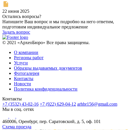
22 июня 2025
Остались вопросы?
Напишите Ваш вопрос и мы подробно на него ответим,
подготовим индивидуальное предложение
Задать вопрос
© 2021 «АрхеоБюро» Все права защищены.
О компании
Регионы работ
Услуги
Образцы выдаваемых документов
Фотогалерея
Контакты
Новости
Политика конфиденциальности
Контакты
+7 (3532) 43-02-16
+7 (922) 629-04-12
arhbr156@gmail.com
Мы в соц. сетях
460006, Оренбург, пер. Саратовский, д. 5, оф. 101
Схема проезда