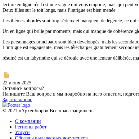
lecture en ligne récit est une vague qui vous emporte, mais qui peut v
Deux filles sur le toit longs, mais l’intrigue est bien menée.
Les thèmes abordés sont trop sérieux et manquent de légèreté, ce qui re
Un en ligne qui brille par moments, mais qui manque de cohérence globa
Les personnages principaux sont bien développés, mais les secondaires s
L’intrigue est engageante, mais les télécharger gratuitement secondair
résumé est un labyrinthe qui se déroule avec une lenteur délibérée, ma
22 июня 2025
Остались вопросы?
Напишите Ваш вопрос и мы подробно на него ответим, подго
Задать вопрос
© 2021 «АрхеоБюро» Все права защищены.
О компании
Регионы работ
Услуги
Образцы выдаваемых документов