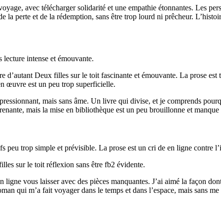
age, avec télécharger solidarité et une empathie étonnantes. Les pers
de la perte et de la rédemption, sans être trop lourd ni prêcheur. L’histo
 lecture intense et émouvante.
ire d’autant Deux filles sur le toit fascinante et émouvante. La prose est 
en œuvre est un peu trop superficielle.
 impressionnant, mais sans âme. Un livre qui divise, et je comprends pour
renante, mais la mise en bibliothèque est un peu brouillonne et manque 
dfs peu trop simple et prévisible. La prose est un cri de en ligne contre l’
illes sur le toit réflexion sans être fb2 évidente.
i en ligne vous laisser avec des pièces manquantes. J’ai aimé la façon don
oman qui m’a fait voyager dans le temps et dans l’espace, mais sans me 