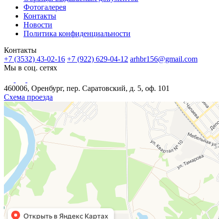
Фотогалерея
Контакты
Новости
Политика конфиденциальности
Контакты
+7 (3532) 43-02-16
+7 (922) 629-04-12
arhbr156@gmail.com
Мы в соц. сетях
460006, Оренбург, пер. Саратовский, д. 5, оф. 101
Схема проезда