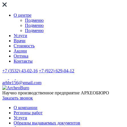
О центре
Подменю
Подменю
Подменю
Услуги
Врачи
Стоимость
Акции
Оптика
Контакты
+7 (3532) 43-02-16
+7 (922) 629-04-12
arhbr156@gmail.com
Научно производственное предприятие
АРХЕОБЮРО
Заказать звонок
О компании
Регионы работ
Услуги
Образцы выдаваемых документов