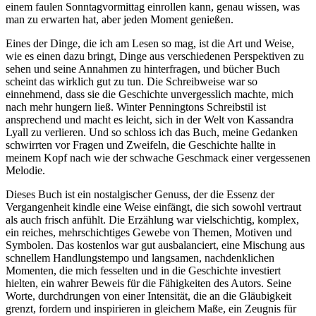
einem faulen Sonntagvormittag einrollen kann, genau wissen, was
man zu erwarten hat, aber jeden Moment genießen.
Eines der Dinge, die ich am Lesen so mag, ist die Art und Weise,
wie es einen dazu bringt, Dinge aus verschiedenen Perspektiven zu
sehen und seine Annahmen zu hinterfragen, und bücher Buch
scheint das wirklich gut zu tun. Die Schreibweise war so
einnehmend, dass sie die Geschichte unvergesslich machte, mich
nach mehr hungern ließ. Winter Penningtons Schreibstil ist
ansprechend und macht es leicht, sich in der Welt von Kassandra
Lyall zu verlieren. Und so schloss ich das Buch, meine Gedanken
schwirrten vor Fragen und Zweifeln, die Geschichte hallte in
meinem Kopf nach wie der schwache Geschmack einer vergessenen
Melodie.
Dieses Buch ist ein nostalgischer Genuss, der die Essenz der
Vergangenheit kindle eine Weise einfängt, die sich sowohl vertraut
als auch frisch anfühlt. Die Erzählung war vielschichtig, komplex,
ein reiches, mehrschichtiges Gewebe von Themen, Motiven und
Symbolen. Das kostenlos war gut ausbalanciert, eine Mischung aus
schnellem Handlungstempo und langsamen, nachdenklichen
Momenten, die mich fesselten und in die Geschichte investiert
hielten, ein wahrer Beweis für die Fähigkeiten des Autors. Seine
Worte, durchdrungen von einer Intensität, die an die Gläubigkeit
grenzt, fordern und inspirieren in gleichem Maße, ein Zeugnis für