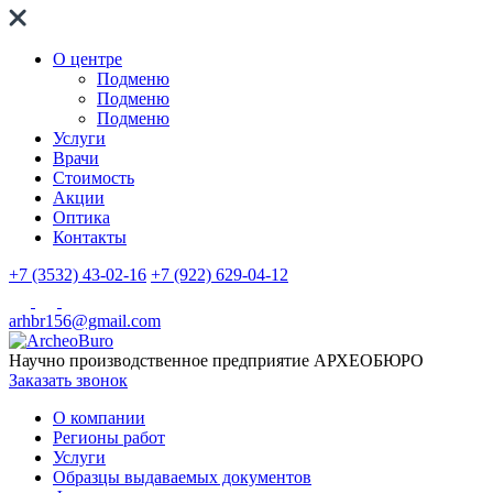
О центре
Подменю
Подменю
Подменю
Услуги
Врачи
Стоимость
Акции
Оптика
Контакты
+7 (3532) 43-02-16
+7 (922) 629-04-12
arhbr156@gmail.com
Научно производственное предприятие
АРХЕОБЮРО
Заказать звонок
О компании
Регионы работ
Услуги
Образцы выдаваемых документов