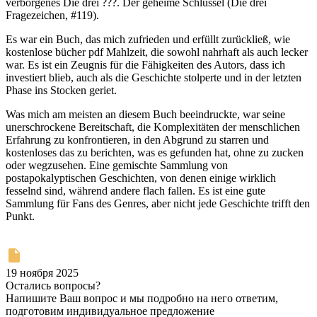
verborgenes Die drei ???. Der geheime Schlüssel (Die drei
Fragezeichen, #119).
Es war ein Buch, das mich zufrieden und erfüllt zurückließ, wie
kostenlose bücher pdf Mahlzeit, die sowohl nahrhaft als auch lecker
war. Es ist ein Zeugnis für die Fähigkeiten des Autors, dass ich
investiert blieb, auch als die Geschichte stolperte und in der letzten
Phase ins Stocken geriet.
Was mich am meisten an diesem Buch beeindruckte, war seine
unerschrockene Bereitschaft, die Komplexitäten der menschlichen
Erfahrung zu konfrontieren, in den Abgrund zu starren und
kostenloses das zu berichten, was es gefunden hat, ohne zu zucken
oder wegzusehen. Eine gemischte Sammlung von
postapokalyptischen Geschichten, von denen einige wirklich
fesselnd sind, während andere flach fallen. Es ist eine gute
Sammlung für Fans des Genres, aber nicht jede Geschichte trifft den
Punkt.
19 ноября 2025
Остались вопросы?
Напишите Ваш вопрос и мы подробно на него ответим,
подготовим индивидуальное предложение