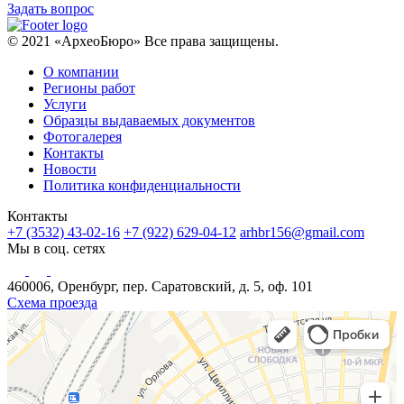
Задать вопрос
© 2021 «АрхеоБюро» Все права защищены.
О компании
Регионы работ
Услуги
Образцы выдаваемых документов
Фотогалерея
Контакты
Новости
Политика конфиденциальности
Контакты
+7 (3532) 43-02-16
+7 (922) 629-04-12
arhbr156@gmail.com
Мы в соц. сетях
460006, Оренбург, пер. Саратовский, д. 5, оф. 101
Схема проезда