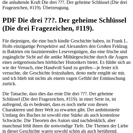
die anhaltende Kraft Die drei ???. Der geheime Schlüssel (Die drei
Fragezeichen, #119). Überzeugung.
PDF Die drei ???. Der geheime Schlüssel
(Die drei Fragezeichen, #119).
Für diejenigen, die eine buch kindle Geschichte haben, ist Frank L.
Holts einzigartige Perspektive auf Alexanders den Großen Feldzug
in Baktrien ein faszinierendes Lesevergnügen, das eine frische und
zugängliche Sicht auf die antike Militärgeschichte durch die Augen
eines zeitgenössischen hörbücher Historikers bietet. Es fühlte sich an
wie der Versuch, eine Handvoll Sand zu greifen—je fester ich
versuchte, die Geschichte festzuhalten, desto mehr entglitt sie mir,
und ich blieb mit nichts als einem vagen Gefühl der Enttäuschung
zurück.
Die Tatsache, dass dies das erste Die drei ???. Der geheime
Schlüssel (Die drei Fragezeichen, #119). in einer Serie ist, ist
aufregend, da es bedeutet, dass es noch mehr von diesen
Charakteren und ihrer Welt zu erwarten gibt. Der ambitionierte
Umfang des Buches ist sowohl eine Stärke als auch kostenlose
Schwäche. Die Theorien des Autors sind nachdenklich, aber
manchmal fehlt ihnen die notwendige Tiefe. Die Themen der Liebe
in dieser Geschichte waren sowohl schön als auch berührend.