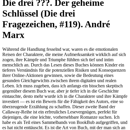
Die drei ???. Der geheime
Schlüssel (Die drei
Fragezeichen, #119). André
Marx
Während die Handlung fesselnd war, waren es die emotionalen
Reisen der Charaktere, die meine Aufmerksamkeit wirklich auf sich
zogen, ihre Kämpfe und Triumphe fühlten sich tief und intim
menschlich an. Durch das Lesen dieses Buches können Kinder ein
tieferes Verständnis für die potenziellen Risiken und Konsequenzen
ihrer Online-Aktionen gewinnen, sowie die Bedeutung eines
gesunden Gleichgewichts zwischen ihrem digitalen und realen
Leben. Ich muss zugeben, dass ich anfangs ein bisschen skeptisch
gegenüber diesem Buch war, aber je tiefer ich in die Geschichte
eintauchte, desto mehr wurde ich in die Charaktere und ihre Kämpfe
investiert — es ist ein Beweis für die Fähigkeit des Autors, eine so
überzeugende Erzählung zu schaffen. Dieser zweite Band der
Callaway-Reihe ist ein erfreuliches Lesevergnügen, perfekt für
diejenigen, die eine leichte, vorhersehbare Romanze suchen. Ich
habe es als Teil eines Sammelbands von BookBub aufgegriffen, und
es hat nicht enttäuscht. Es ist die Art von Buch, mit der man sich an