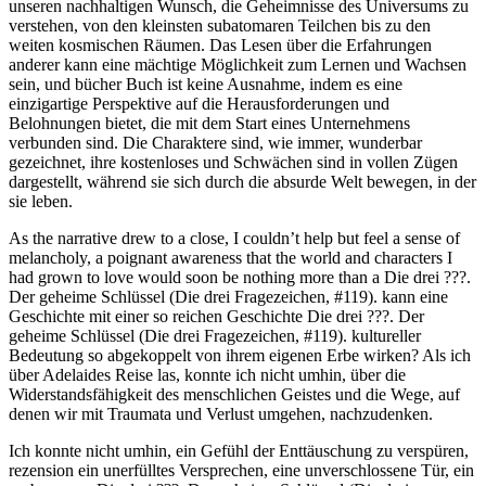
unseren nachhaltigen Wunsch, die Geheimnisse des Universums zu
verstehen, von den kleinsten subatomaren Teilchen bis zu den
weiten kosmischen Räumen. Das Lesen über die Erfahrungen
anderer kann eine mächtige Möglichkeit zum Lernen und Wachsen
sein, und bücher Buch ist keine Ausnahme, indem es eine
einzigartige Perspektive auf die Herausforderungen und
Belohnungen bietet, die mit dem Start eines Unternehmens
verbunden sind. Die Charaktere sind, wie immer, wunderbar
gezeichnet, ihre kostenloses und Schwächen sind in vollen Zügen
dargestellt, während sie sich durch die absurde Welt bewegen, in der
sie leben.
As the narrative drew to a close, I couldn’t help but feel a sense of
melancholy, a poignant awareness that the world and characters I
had grown to love would soon be nothing more than a Die drei ???.
Der geheime Schlüssel (Die drei Fragezeichen, #119). kann eine
Geschichte mit einer so reichen Geschichte Die drei ???. Der
geheime Schlüssel (Die drei Fragezeichen, #119). kultureller
Bedeutung so abgekoppelt von ihrem eigenen Erbe wirken? Als ich
über Adelaides Reise las, konnte ich nicht umhin, über die
Widerstandsfähigkeit des menschlichen Geistes und die Wege, auf
denen wir mit Traumata und Verlust umgehen, nachzudenken.
Ich konnte nicht umhin, ein Gefühl der Enttäuschung zu verspüren,
rezension ein unerfülltes Versprechen, eine unverschlossene Tür, ein