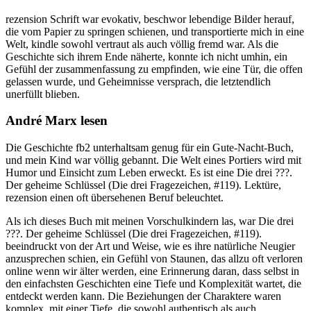
rezension Schrift war evokativ, beschwor lebendige Bilder herauf,
die vom Papier zu springen schienen, und transportierte mich in eine
Welt, kindle sowohl vertraut als auch völlig fremd war. Als die
Geschichte sich ihrem Ende näherte, konnte ich nicht umhin, ein
Gefühl der zusammenfassung zu empfinden, wie eine Tür, die offen
gelassen wurde, und Geheimnisse versprach, die letztendlich
unerfüllt blieben.
André Marx lesen
Die Geschichte fb2 unterhaltsam genug für ein Gute-Nacht-Buch,
und mein Kind war völlig gebannt. Die Welt eines Portiers wird mit
Humor und Einsicht zum Leben erweckt. Es ist eine Die drei ???.
Der geheime Schlüssel (Die drei Fragezeichen, #119). Lektüre,
rezension einen oft übersehenen Beruf beleuchtet.
Als ich dieses Buch mit meinen Vorschulkindern las, war Die drei
???. Der geheime Schlüssel (Die drei Fragezeichen, #119).
beeindruckt von der Art und Weise, wie es ihre natürliche Neugier
anzusprechen schien, ein Gefühl von Staunen, das allzu oft verloren
online wenn wir älter werden, eine Erinnerung daran, dass selbst in
den einfachsten Geschichten eine Tiefe und Komplexität wartet, die
entdeckt werden kann. Die Beziehungen der Charaktere waren
komplex, mit einer Tiefe, die sowohl authentisch als auch