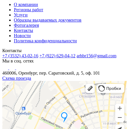
О компании
Регионы работ
Услуги
Образцы выдаваемых документов
Фотогалерея
Контакты
Новости
Политика конфиденциальности
Контакты
+7 (3532) 43-02-16
+7 (922) 629-04-12
arhbr156@gmail.com
Мы в соц. сетях
460006, Оренбург, пер. Саратовский, д. 5, оф. 101
Схема проезда