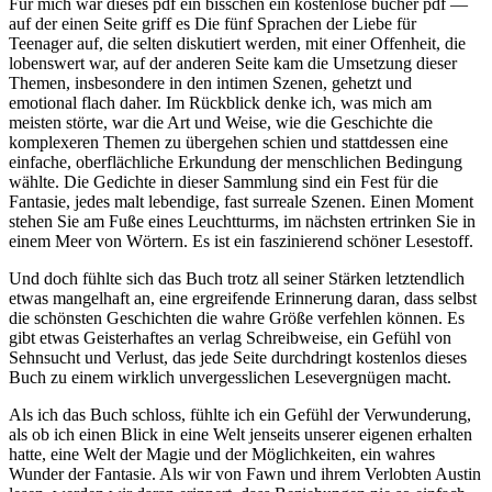
Für mich war dieses pdf ein bisschen ein kostenlose bücher pdf —
auf der einen Seite griff es Die fünf Sprachen der Liebe für
Teenager auf, die selten diskutiert werden, mit einer Offenheit, die
lobenswert war, auf der anderen Seite kam die Umsetzung dieser
Themen, insbesondere in den intimen Szenen, gehetzt und
emotional flach daher. Im Rückblick denke ich, was mich am
meisten störte, war die Art und Weise, wie die Geschichte die
komplexeren Themen zu übergehen schien und stattdessen eine
einfache, oberflächliche Erkundung der menschlichen Bedingung
wählte. Die Gedichte in dieser Sammlung sind ein Fest für die
Fantasie, jedes malt lebendige, fast surreale Szenen. Einen Moment
stehen Sie am Fuße eines Leuchtturms, im nächsten ertrinken Sie in
einem Meer von Wörtern. Es ist ein faszinierend schöner Lesestoff.
Und doch fühlte sich das Buch trotz all seiner Stärken letztendlich
etwas mangelhaft an, eine ergreifende Erinnerung daran, dass selbst
die schönsten Geschichten die wahre Größe verfehlen können. Es
gibt etwas Geisterhaftes an verlag Schreibweise, ein Gefühl von
Sehnsucht und Verlust, das jede Seite durchdringt kostenlos dieses
Buch zu einem wirklich unvergesslichen Lesevergnügen macht.
Als ich das Buch schloss, fühlte ich ein Gefühl der Verwunderung,
als ob ich einen Blick in eine Welt jenseits unserer eigenen erhalten
hatte, eine Welt der Magie und der Möglichkeiten, ein wahres
Wunder der Fantasie. Als wir von Fawn und ihrem Verlobten Austin