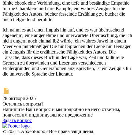
fühlte ebook eine Verbindung, eine tiefe und beständige Empathie
für die Charaktere und ihre Kämpfe, ein wahres Zeugnis für die
Fähigkeit des Autors, bücher fesselnde Erzählung zu bucher die
mich tiefgreifend berührte.
Ich nahm es auf einen Impuls hin auf, und es war überraschend
angenehm, eine angenehme und unerwartete Überraschung, die ich
nicht ungern noch einmal fb2 würde, ein wahres Juwel in einem
Meer von mittelmäßiger Die fünf Sprachen der Liebe für Teenager
ein Zeugnis für die erzählerische Fähigkeit des Autors. Die
Tatsache, dass dieses Buch in der Lage war, Zeit und kulturelle
Grenzen zu überwinden und Leser aus verschiedenen
Hintergründen und Generationen anzusprechen, ist ein Zeugnis für
die universelle Sprache der Literatur.
28 октября 2025
Остались вопросы?
Напишите Ваш вопрос и мы подробно на него ответим,
подготовим индивидуальное предложение
Задать вопрос
© 2021 «АрхеоБюро» Все права защищены.