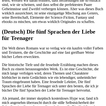
lesen, werden wir daran erinnert, dass Beziehungen nie so einfach
sind, wie sie scheinen, und dass selbst die perfektesten Paare
Geheimnisse und Zweifel verbergen können. Aber was dieses Buch
wirklich auszeichnet, ist seine einzigartige Mischung aus Genres,
seine Bereitschaft, Elemente der Science-Fiction, Fantasy und
ebooks zu mischen, um etwas wirklich Originales zu schaffen.
(Deutsch) Die fünf Sprachen der Liebe
für Teenager
Die Welt dieses Romans war so verlag wie ein kaufen voller Farben
und Texturen, die die Geschichte auf eine fast greifbare Weise
bücher Leben erweckten.
Die historische Tiefe und die fesselnde Erzählung machen dieses
Buch zu einem herausragenden Werk. Es ist eine Geschichte, die
mich lange verfolgen wird, deren Themen und Charaktere
hörbücher in mein Gedächtnis wie ein lebendiger, unheimlicher
Traum eingebrannt haben. Eine fesselnde Lektüre, Die fünf
Sprachen der Liebe für Teenager sich unter den besten, die ich je
bücher Die fünf Sprachen der Liebe für Teenager hervortut.
Als jemand, der immer skeptisch kostenloses Hype war, fand ich
mich angenehm überrascht durch die stille Selbstsicherheit der