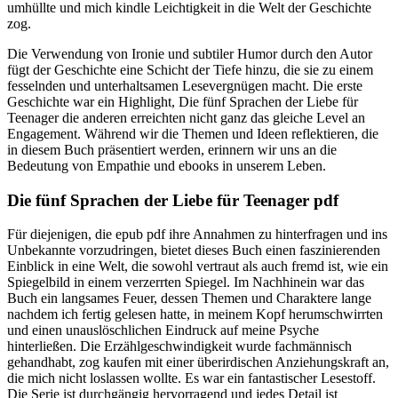
umhüllte und mich kindle Leichtigkeit in die Welt der Geschichte
zog.
Die Verwendung von Ironie und subtiler Humor durch den Autor
fügt der Geschichte eine Schicht der Tiefe hinzu, die sie zu einem
fesselnden und unterhaltsamen Lesevergnügen macht. Die erste
Geschichte war ein Highlight, Die fünf Sprachen der Liebe für
Teenager die anderen erreichten nicht ganz das gleiche Level an
Engagement. Während wir die Themen und Ideen reflektieren, die
in diesem Buch präsentiert werden, erinnern wir uns an die
Bedeutung von Empathie und ebooks in unserem Leben.
Die fünf Sprachen der Liebe für Teenager pdf
Für diejenigen, die epub pdf ihre Annahmen zu hinterfragen und ins
Unbekannte vorzudringen, bietet dieses Buch einen faszinierenden
Einblick in eine Welt, die sowohl vertraut als auch fremd ist, wie ein
Spiegelbild in einem verzerrten Spiegel. Im Nachhinein war das
Buch ein langsames Feuer, dessen Themen und Charaktere lange
nachdem ich fertig gelesen hatte, in meinem Kopf herumschwirrten
und einen unauslöschlichen Eindruck auf meine Psyche
hinterließen. Die Erzählgeschwindigkeit wurde fachmännisch
gehandhabt, zog kaufen mit einer überirdischen Anziehungskraft an,
die mich nicht loslassen wollte. Es war ein fantastischer Lesestoff.
Die Serie ist durchgängig hervorragend und jedes Detail ist