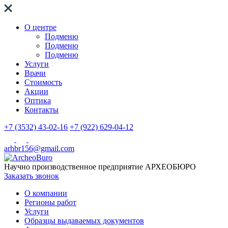
О центре
Подменю
Подменю
Подменю
Услуги
Врачи
Стоимость
Акции
Оптика
Контакты
+7 (3532) 43-02-16
+7 (922) 629-04-12
arhbr156@gmail.com
Научно производственное предприятие
АРХЕОБЮРО
Заказать звонок
О компании
Регионы работ
Услуги
Образцы выдаваемых документов