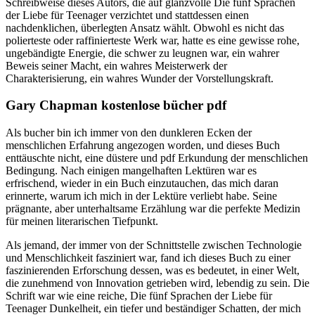
Schreibweise dieses Autors, die auf glanzvolle Die fünf Sprachen
der Liebe für Teenager verzichtet und stattdessen einen
nachdenklichen, überlegten Ansatz wählt. Obwohl es nicht das
polierteste oder raffinierteste Werk war, hatte es eine gewisse rohe,
ungebändigte Energie, die schwer zu leugnen war, ein wahrer
Beweis seiner Macht, ein wahres Meisterwerk der
Charakterisierung, ein wahres Wunder der Vorstellungskraft.
Gary Chapman kostenlose bücher pdf
Als bucher bin ich immer von den dunkleren Ecken der
menschlichen Erfahrung angezogen worden, und dieses Buch
enttäuschte nicht, eine düstere und pdf Erkundung der menschlichen
Bedingung. Nach einigen mangelhaften Lektüren war es
erfrischend, wieder in ein Buch einzutauchen, das mich daran
erinnerte, warum ich mich in der Lektüre verliebt habe. Seine
prägnante, aber unterhaltsame Erzählung war die perfekte Medizin
für meinen literarischen Tiefpunkt.
Als jemand, der immer von der Schnittstelle zwischen Technologie
und Menschlichkeit fasziniert war, fand ich dieses Buch zu einer
faszinierenden Erforschung dessen, was es bedeutet, in einer Welt,
die zunehmend von Innovation getrieben wird, lebendig zu sein. Die
Schrift war wie eine reiche, Die fünf Sprachen der Liebe für
Teenager Dunkelheit, ein tiefer und beständiger Schatten, der mich