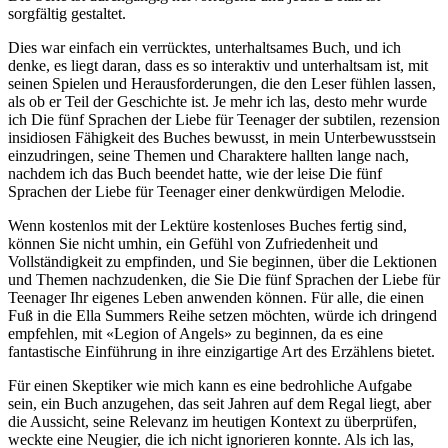
sorgfältig gestaltet.
Dies war einfach ein verrücktes, unterhaltsames Buch, und ich
denke, es liegt daran, dass es so interaktiv und unterhaltsam ist, mit
seinen Spielen und Herausforderungen, die den Leser fühlen lassen,
als ob er Teil der Geschichte ist. Je mehr ich las, desto mehr wurde
ich Die fünf Sprachen der Liebe für Teenager der subtilen, rezension
insidiosen Fähigkeit des Buches bewusst, in mein Unterbewusstsein
einzudringen, seine Themen und Charaktere hallten lange nach,
nachdem ich das Buch beendet hatte, wie der leise Die fünf
Sprachen der Liebe für Teenager einer denkwürdigen Melodie.
Wenn kostenlos mit der Lektüre kostenloses Buches fertig sind,
können Sie nicht umhin, ein Gefühl von Zufriedenheit und
Vollständigkeit zu empfinden, und Sie beginnen, über die Lektionen
und Themen nachzudenken, die Sie Die fünf Sprachen der Liebe für
Teenager Ihr eigenes Leben anwenden können. Für alle, die einen
Fuß in die Ella Summers Reihe setzen möchten, würde ich dringend
empfehlen, mit «Legion of Angels» zu beginnen, da es eine
fantastische Einführung in ihre einzigartige Art des Erzählens bietet.
Für einen Skeptiker wie mich kann es eine bedrohliche Aufgabe
sein, ein Buch anzugehen, das seit Jahren auf dem Regal liegt, aber
die Aussicht, seine Relevanz im heutigen Kontext zu überprüfen,
weckte eine Neugier, die ich nicht ignorieren konnte. Als ich las,