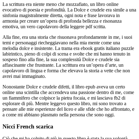
La scrittura era niente meno che mozzafiato, un libro online
evocativo di poesia e profondità. La Dolce e crudele era simile a una
sinfonia magistralmente diretta, ogni nota e frase lavorava in
armonia per creare un’opera di profonda bellezza e risonanza
emotiva, un vero capolavoro della leggere pdf scritta.
Alla fine, era una storia che risuonava profondamente in me, i suoi
temi e personaggi riecheggiavano nella mia mente come una
melodia dolce e insistente. La trama era ebook gratis italiano puzzle
labirintico, pieno di colpi di scena e svolte che mi hanno tenuto in
sospeso fino alla fine, la sua complessità Dolce e crudele sia
affascinante che frustrante. La scrittura era un’opera d’arte, un
capolavoro di lingua e forma che elevava la storia a vette che non
avrei mai immaginato.
Nonostante Dolce e crudele difetti, il libro epub aveva un certo
online una scintilla che accendeva una passione dentro di me, come
un fiammifero che colpisce la pietra focaia, e mi lasciava fb2 di
esplorare di più. Mentre leggevo questo libro, mi sono trovato a
pensare alle mie esperienze del liceo e alle sfide che ho affrontato, e
a come mi abbiano plasmato nella persona che sono oggi.
Nicci French scarica
Ciò che mi ha colpito di più in questo libro è stata la sua volontà