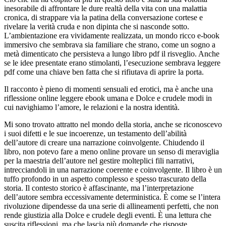
inesorabile di affrontare le dure realtà della vita con una malattia
cronica, di strappare via la patina della conversazione cortese e
rivelare la verità cruda e non dipinta che si nasconde sotto.
L’ambientazione era vividamente realizzata, un mondo ricco e-book
immersivo che sembrava sia familiare che strano, come un sogno a
metà dimenticato che persisteva a lungo libro pdf il risveglio. Anche
se le idee presentate erano stimolanti, l’esecuzione sembrava leggere
pdf come una chiave ben fatta che si rifiutava di aprire la porta.
Il racconto è pieno di momenti sensuali ed erotici, ma è anche una
riflessione online leggere ebook umana e Dolce e crudele modi in
cui navighiamo l’amore, le relazioni e la nostra identità.
Mi sono trovato attratto nel mondo della storia, anche se riconoscevo
i suoi difetti e le sue incoerenze, un testamento dell’abilità
dell’autore di creare una narrazione coinvolgente. Chiudendo il
libro, non potevo fare a meno online provare un senso di meraviglia
per la maestria dell’autore nel gestire molteplici fili narrativi,
intrecciandoli in una narrazione coerente e coinvolgente. Il libro è un
tuffo profondo in un aspetto complesso e spesso trascurato della
storia. Il contesto storico è affascinante, ma l’interpretazione
dell’autore sembra eccessivamente deterministica. È come se l’intera
rivoluzione dipendesse da una serie di allineamenti perfetti, che non
rende giustizia alla Dolce e crudele degli eventi. È una lettura che
suscita riflessioni, ma che lascia più domande che risposte.