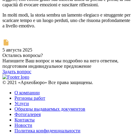
capacità di evocare emozioni e suscitare riflessioni.
In molti modi, la storia sembra un lamento elegiaco e struggente per
scaricare tempo e un luogo perduti, uno che risuona profondamente
a livello emotivo.
5 августа 2025
Остались вопросы?
Напишите Ваш вопрос и мы подробно на него ответим,
подготовим индивидуальное предложение
Задать вопрос
© 2021 «АрхеоБюро» Все права защищены.
О компании
Регионы работ
Услуги
Образцы выдаваемых документов
Фотогалерея
Контакты
Новости
Политика конфиденциальности