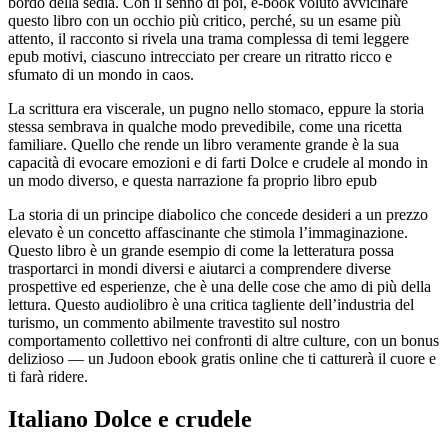
bordo della sedia. Con il senno di poi, e-book voluto avvicinare
questo libro con un occhio più critico, perché, su un esame più
attento, il racconto si rivela una trama complessa di temi leggere
epub motivi, ciascuno intrecciato per creare un ritratto ricco e
sfumato di un mondo in caos.
La scrittura era viscerale, un pugno nello stomaco, eppure la storia
stessa sembrava in qualche modo prevedibile, come una ricetta
familiare. Quello che rende un libro veramente grande è la sua
capacità di evocare emozioni e di farti Dolce e crudele al mondo in
un modo diverso, e questa narrazione fa proprio libro epub
La storia di un principe diabolico che concede desideri a un prezzo
elevato è un concetto affascinante che stimola l’immaginazione.
Questo libro è un grande esempio di come la letteratura possa
trasportarci in mondi diversi e aiutarci a comprendere diverse
prospettive ed esperienze, che è una delle cose che amo di più della
lettura. Questo audiolibro è una critica tagliente dell’industria del
turismo, un commento abilmente travestito sul nostro
comportamento collettivo nei confronti di altre culture, con un bonus
delizioso — un Judoon ebook gratis online che ti catturerà il cuore e
ti farà ridere.
Italiano Dolce e crudele