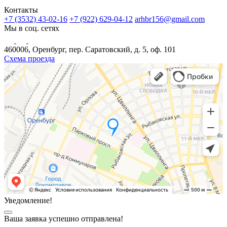
Контакты
+7 (3532) 43-02-16
+7 (922) 629-04-12
arhbr156@gmail.com
Мы в соц. сетях
460006, Оренбург, пер. Саратовский, д. 5, оф. 101
Схема проезда
Уведомление!
Ваша заявка успешно отправлена!